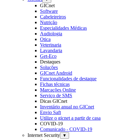
GICnet
Software
Cabeleireiros
Nutrição
Especialidades Médicas
Audiologia
Otica
Veterinaria
Lavandaria
Get-Eco
Destaques
Soluções
GICnet Android
Funcionalidades de destaque
Fichas técnicas
Marcações Online
Serviço de SMS
Dicas GICnet
Inventário anual no GICnet
Envio Saft
Utilize o gicnet a partir de casa
COVID-19
Comunicado - COVID-19
Internet Security
▼