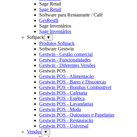
Sage Retail
Sage Retail
Software para Restaurante / Café
GesRestII
Sage Inventários
Sage Inventários
Softpack
▼
Produtos Softpack
Software Gestwin
Gestwin - Gestão comercial
Gestwin - Funcionalidades
Gestwin - Diferentes Versões
Gestwin POS
Gestwin POS - Alimentação
Gestwin POS - Bares e Discotecas
Gestwin POS - Bombas Combustivel
Gestwin POS - Cafetaria
Gestwin POS - Estética
Gestwin POS - Lavandarias
Gestwin POS - Moda
Gestwin POS - Quiosques e Papelarias
Gestwin POS - Restauração
Gestwin POS - Universal
Vendus
▼