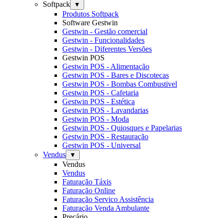
Softpack
▼
Produtos Softpack
Software Gestwin
Gestwin - Gestão comercial
Gestwin - Funcionalidades
Gestwin - Diferentes Versões
Gestwin POS
Gestwin POS - Alimentação
Gestwin POS - Bares e Discotecas
Gestwin POS - Bombas Combustivel
Gestwin POS - Cafetaria
Gestwin POS - Estética
Gestwin POS - Lavandarias
Gestwin POS - Moda
Gestwin POS - Quiosques e Papelarias
Gestwin POS - Restauração
Gestwin POS - Universal
Vendus
▼
Vendus
Vendus
Faturação Táxis
Faturação Online
Faturação Servico Assistência
Faturação Venda Ambulante
Preçário