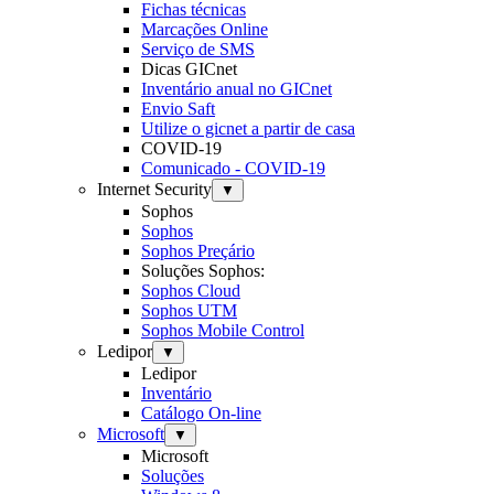
Fichas técnicas
Marcações Online
Serviço de SMS
Dicas GICnet
Inventário anual no GICnet
Envio Saft
Utilize o gicnet a partir de casa
COVID-19
Comunicado - COVID-19
Internet Security
▼
Sophos
Sophos
Sophos Preçário
Soluções Sophos:
Sophos Cloud
Sophos UTM
Sophos Mobile Control
Ledipor
▼
Ledipor
Inventário
Catálogo On-line
Microsoft
▼
Microsoft
Soluções