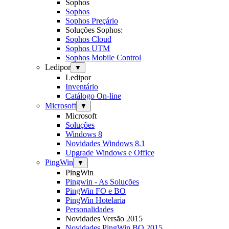
Sophos
Sophos
Sophos Preçário
Soluções Sophos:
Sophos Cloud
Sophos UTM
Sophos Mobile Control
Ledipor
▼
Ledipor
Inventário
Catálogo On-line
Microsoft
▼
Microsoft
Soluções
Windows 8
Novidades Windows 8.1
Upgrade Windows e Office
PingWin
▼
PingWin
Pingwin - As Soluções
PingWin FO e BO
PingWin Hotelaria
Personalidades
Novidades Versão 2015
Novidades PingWin BO 2015