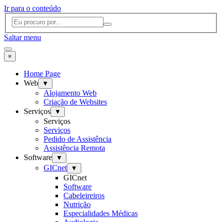
Ir para o conteúdo
Saltar menu
×
Home Page
Web
▼
Alojamento Web
Criação de Websites
Serviços
▼
Serviços
Serviços
Pedido de Assistência
Assistência Remota
Software
▼
GICnet
▼
GICnet
Software
Cabeleireiros
Nutrição
Especialidades Médicas