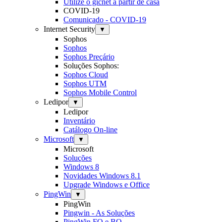
Utilize o gicnet a partir de casa
COVID-19
Comunicado - COVID-19
Internet Security
▼
Sophos
Sophos
Sophos Preçário
Soluções Sophos:
Sophos Cloud
Sophos UTM
Sophos Mobile Control
Ledipor
▼
Ledipor
Inventário
Catálogo On-line
Microsoft
▼
Microsoft
Soluções
Windows 8
Novidades Windows 8.1
Upgrade Windows e Office
PingWin
▼
PingWin
Pingwin - As Soluções
PingWin FO e BO