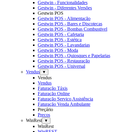
Gestwin - Funcionalidades
Gestwin - Diferentes Versões
Gestwin POS
Gestwin POS - Alimentação
Gestwin POS - Bares e Discotecas
Gestwin POS - Bombas Combustivel
Gestwin POS - Cafetaria
Gestwin POS - Estética
Gestwin POS - Lavandarias
Gestwin POS - Moda
Gestwin POS - Quiosques e Papelarias
Gestwin POS - Restauração
Gestwin POS - Universal
Vendus
▼
Vendus
Vendus
Faturação Táxis
Faturação Online
Faturação Servico Assistência
Faturação Venda Ambulante
Preçário
Preços
WinRest
▼
WinRest
WinREST