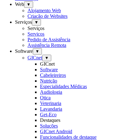
Web
▼
Alojamento Web
Criação de Websites
Serviços
▼
Serviços
Serviços
Pedido de Assistência
Assistência Remota
Software
▼
GICnet
▼
GICnet
Software
Cabeleireiros
Nutrição
Especialidades Médicas
Audiologia
Otica
Veterinaria
Lavandaria
Get-Eco
Destaques
Soluções
GICnet Android
Funcionalidades de destaque