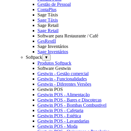
Gestão de Pessoal
ContaPlus
Sage Táxis
Sage Táxis
Sage Retail
Sage Retail
Software para Restaurante / Café
GesRestII
Sage Inventários
Sage Inventários
Softpack
▼
Produtos Softpack
Software Gestwin
Gestwin - Gestão comercial
Gestwin - Funcionalidades
Gestwin - Diferentes Versões
Gestwin POS
Gestwin POS - Alimentação
Gestwin POS - Bares e Discotecas
Gestwin POS - Bombas Combustivel
Gestwin POS - Cafetaria
Gestwin POS - Estética
Gestwin POS - Lavandarias
Gestwin POS - Moda