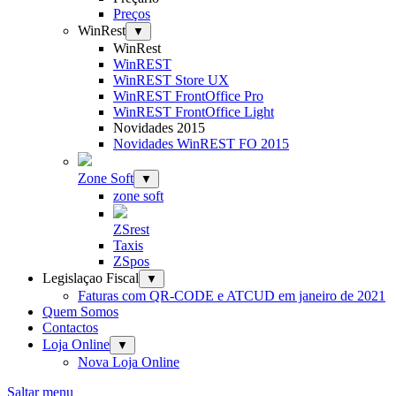
Preços
WinRest
▼
WinRest
WinREST
WinREST Store UX
WinREST FrontOffice Pro
WinREST FrontOffice Light
Novidades 2015
Novidades WinREST FO 2015
Zone Soft
▼
zone soft
ZSrest
Taxis
ZSpos
Legislaçao Fiscal
▼
Faturas com QR-CODE e ATCUD em janeiro de 2021
Quem Somos
Contactos
Loja Online
▼
Nova Loja Online
Saltar menu