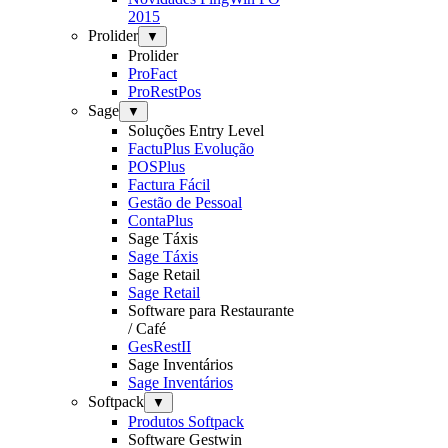
2015
Prolider
▼
Prolider
ProFact
ProRestPos
Sage
▼
Soluções Entry Level
FactuPlus Evolução
POSPlus
Factura Fácil
Gestão de Pessoal
ContaPlus
Sage Táxis
Sage Táxis
Sage Retail
Sage Retail
Software para Restaurante
/ Café
GesRestII
Sage Inventários
Sage Inventários
Softpack
▼
Produtos Softpack
Software Gestwin