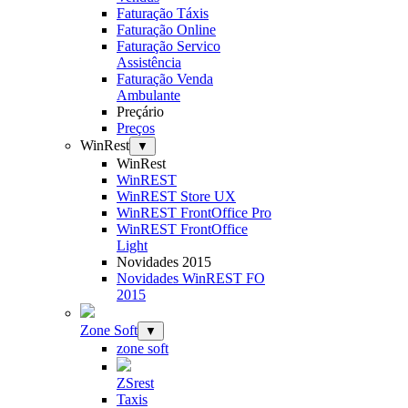
Faturação Táxis
Faturação Online
Faturação Servico
Assistência
Faturação Venda
Ambulante
Preçário
Preços
WinRest
▼
WinRest
WinREST
WinREST Store UX
WinREST FrontOffice Pro
WinREST FrontOffice
Light
Novidades 2015
Novidades WinREST FO
2015
Zone Soft
▼
zone soft
ZSrest
Taxis