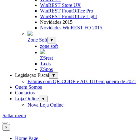
WinREST Store UX
WinREST FrontOffice Pro
WinREST FrontOffice Light
Novidades 2015
Novidades WinREST FO 2015
Zone Soft
▼
zone soft
ZSrest
Taxis
ZSpos
Legislaçao Fiscal
▼
Faturas com QR-CODE e ATCUD em janeiro de 2021
Quem Somos
Contactos
Loja Online
▼
Nova Loja Online
Saltar menu
×
Home Page