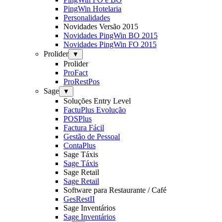
PingWin Hotelaria
Personalidades
Novidades Versão 2015
Novidades PingWin BO 2015
Novidades PingWin FO 2015
Prolider
▼
Prolider
ProFact
ProRestPos
Sage
▼
Soluções Entry Level
FactuPlus Evolução
POSPlus
Factura Fácil
Gestão de Pessoal
ContaPlus
Sage Táxis
Sage Táxis
Sage Retail
Sage Retail
Software para Restaurante / Café
GesRestII
Sage Inventários
Sage Inventários