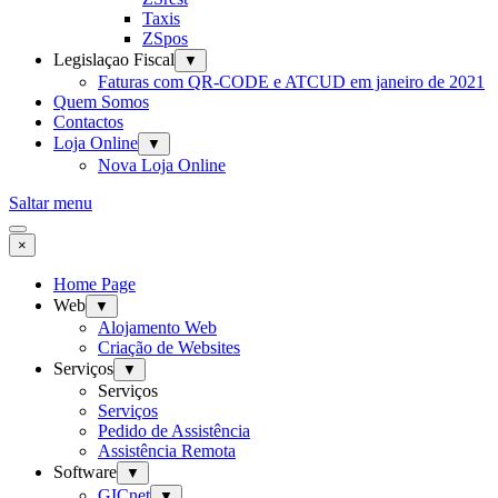
Taxis
ZSpos
Legislaçao Fiscal
▼
Faturas com QR-CODE e ATCUD em janeiro de 2021
Quem Somos
Contactos
Loja Online
▼
Nova Loja Online
Saltar menu
×
Home Page
Web
▼
Alojamento Web
Criação de Websites
Serviços
▼
Serviços
Serviços
Pedido de Assistência
Assistência Remota
Software
▼
GICnet
▼