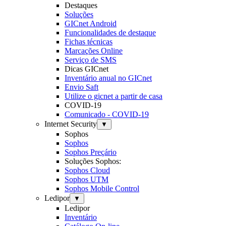
Destaques
Soluções
GICnet Android
Funcionalidades de destaque
Fichas técnicas
Marcações Online
Serviço de SMS
Dicas GICnet
Inventário anual no GICnet
Envio Saft
Utilize o gicnet a partir de casa
COVID-19
Comunicado - COVID-19
Internet Security
▼
Sophos
Sophos
Sophos Preçário
Soluções Sophos:
Sophos Cloud
Sophos UTM
Sophos Mobile Control
Ledipor
▼
Ledipor
Inventário