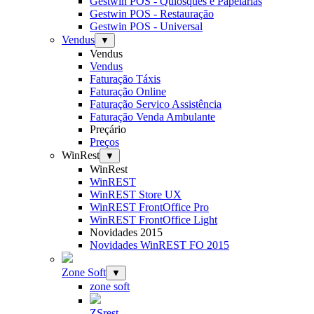
Gestwin POS - Quiosques e Papelarias
Gestwin POS - Restauração
Gestwin POS - Universal
Vendus
▼
Vendus
Vendus
Faturação Táxis
Faturação Online
Faturação Servico Assistência
Faturação Venda Ambulante
Preçário
Preços
WinRest
▼
WinRest
WinREST
WinREST Store UX
WinREST FrontOffice Pro
WinREST FrontOffice Light
Novidades 2015
Novidades WinREST FO 2015
Zone Soft
▼
zone soft
ZSrest