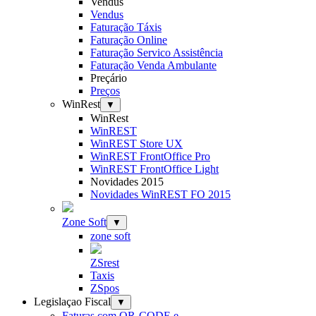
Vendus
Vendus
Faturação Táxis
Faturação Online
Faturação Servico Assistência
Faturação Venda Ambulante
Preçário
Preços
WinRest
▼
WinRest
WinREST
WinREST Store UX
WinREST FrontOffice Pro
WinREST FrontOffice Light
Novidades 2015
Novidades WinREST FO 2015
Zone Soft
▼
zone soft
ZSrest
Taxis
ZSpos
Legislaçao Fiscal
▼
Faturas com QR-CODE e