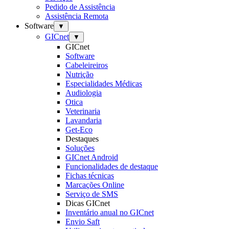
Pedido de Assistência
Assistência Remota
Software
▼
GICnet
▼
GICnet
Software
Cabeleireiros
Nutrição
Especialidades Médicas
Audiologia
Otica
Veterinaria
Lavandaria
Get-Eco
Destaques
Soluções
GICnet Android
Funcionalidades de destaque
Fichas técnicas
Marcações Online
Serviço de SMS
Dicas GICnet
Inventário anual no GICnet
Envio Saft