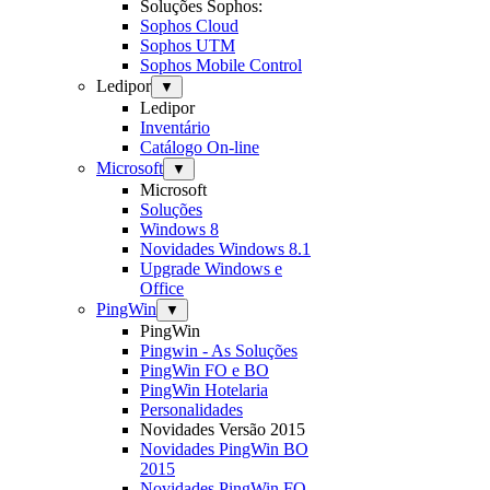
Soluções Sophos:
Sophos Cloud
Sophos UTM
Sophos Mobile Control
Ledipor
▼
Ledipor
Inventário
Catálogo On-line
Microsoft
▼
Microsoft
Soluções
Windows 8
Novidades Windows 8.1
Upgrade Windows e
Office
PingWin
▼
PingWin
Pingwin - As Soluções
PingWin FO e BO
PingWin Hotelaria
Personalidades
Novidades Versão 2015
Novidades PingWin BO
2015
Novidades PingWin FO