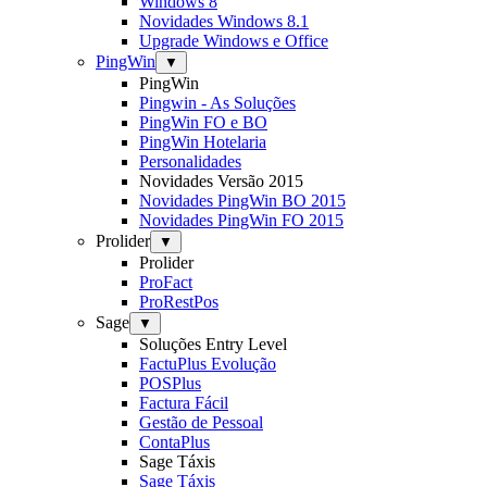
Windows 8
Novidades Windows 8.1
Upgrade Windows e Office
PingWin
▼
PingWin
Pingwin - As Soluções
PingWin FO e BO
PingWin Hotelaria
Personalidades
Novidades Versão 2015
Novidades PingWin BO 2015
Novidades PingWin FO 2015
Prolider
▼
Prolider
ProFact
ProRestPos
Sage
▼
Soluções Entry Level
FactuPlus Evolução
POSPlus
Factura Fácil
Gestão de Pessoal
ContaPlus
Sage Táxis
Sage Táxis