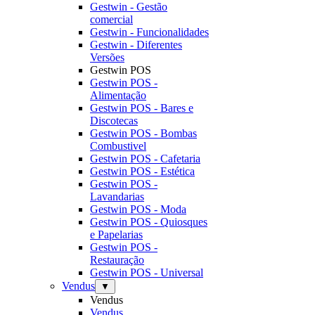
Gestwin - Gestão
comercial
Gestwin - Funcionalidades
Gestwin - Diferentes
Versões
Gestwin POS
Gestwin POS -
Alimentação
Gestwin POS - Bares e
Discotecas
Gestwin POS - Bombas
Combustivel
Gestwin POS - Cafetaria
Gestwin POS - Estética
Gestwin POS -
Lavandarias
Gestwin POS - Moda
Gestwin POS - Quiosques
e Papelarias
Gestwin POS -
Restauração
Gestwin POS - Universal
Vendus
▼
Vendus
Vendus