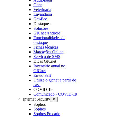
Audiologia
Otica
Veterinaria
Lavandaria
Get-Eco
Destaques
Soluções
GICnet Android
Funcionalidades de
destaque
Fichas técnicas
Marcações Online
Serviço de SMS
Dicas GICnet
Inventário anual no
GICnet
Envio Saft
Utilize o gicnet a partir de
casa
COVID-19
Comunicado - COVID-19
Internet Security
▼
Sophos
Sophos
Sophos Preçário