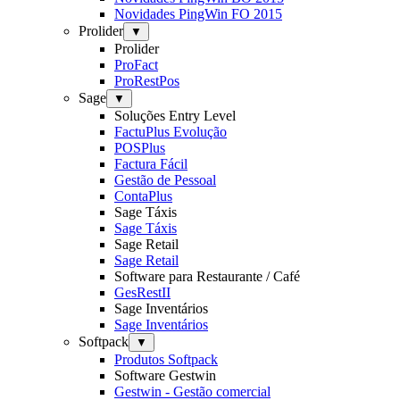
Novidades PingWin FO 2015
Prolider
▼
Prolider
ProFact
ProRestPos
Sage
▼
Soluções Entry Level
FactuPlus Evolução
POSPlus
Factura Fácil
Gestão de Pessoal
ContaPlus
Sage Táxis
Sage Táxis
Sage Retail
Sage Retail
Software para Restaurante / Café
GesRestII
Sage Inventários
Sage Inventários
Softpack
▼
Produtos Softpack
Software Gestwin
Gestwin - Gestão comercial