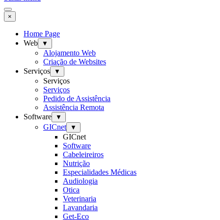
×
Home Page
Web
▼
Alojamento Web
Criação de Websites
Serviços
▼
Serviços
Serviços
Pedido de Assistência
Assistência Remota
Software
▼
GICnet
▼
GICnet
Software
Cabeleireiros
Nutrição
Especialidades Médicas
Audiologia
Otica
Veterinaria
Lavandaria
Get-Eco