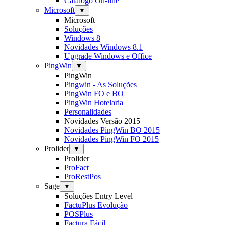
Catálogo On-line
Microsoft
▼
Microsoft
Soluções
Windows 8
Novidades Windows 8.1
Upgrade Windows e Office
PingWin
▼
PingWin
Pingwin - As Soluções
PingWin FO e BO
PingWin Hotelaria
Personalidades
Novidades Versão 2015
Novidades PingWin BO 2015
Novidades PingWin FO 2015
Prolider
▼
Prolider
ProFact
ProRestPos
Sage
▼
Soluções Entry Level
FactuPlus Evolução
POSPlus
Factura Fácil