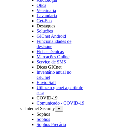
Audiologia
Otica
Veterinaria
Lavandaria
Get-Eco
Destaques
Soluções
GICnet Android
Funcionalidades de
destaque
Fichas técnicas
Marcações Online
Serviço de SMS
Dicas GICnet
Inventário anual no
GICnet
Envio Saft
Utilize o gicnet a partir de
casa
COVID-19
Comunicado - COVID-19
Internet Security
▼
Sophos
Sophos
Sophos Preçário