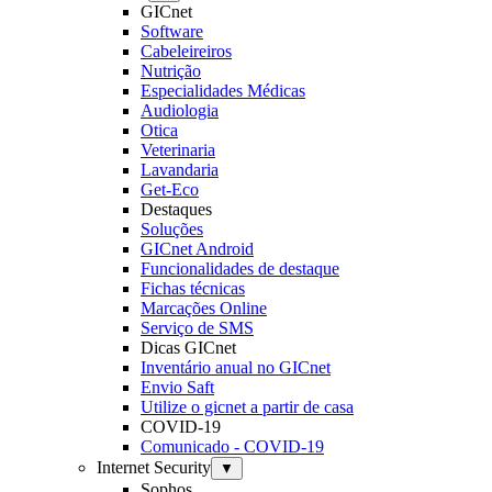
GICnet
Software
Cabeleireiros
Nutrição
Especialidades Médicas
Audiologia
Otica
Veterinaria
Lavandaria
Get-Eco
Destaques
Soluções
GICnet Android
Funcionalidades de destaque
Fichas técnicas
Marcações Online
Serviço de SMS
Dicas GICnet
Inventário anual no GICnet
Envio Saft
Utilize o gicnet a partir de casa
COVID-19
Comunicado - COVID-19
Internet Security
▼
Sophos