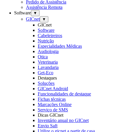
Pedido de Assistência
Assistência Remota
Software
▼
GICnet
▼
GICnet
Software
Cabeleireiros
Nutrição
Especialidades Médicas
Audiologia
Otica
Veterinaria
Lavandaria
Get-Eco
Destaques
Soluções
GICnet Android
Funcionalidades de destaque
Fichas técnicas
Marcações Online
Serviço de SMS
Dicas GICnet
Inventário anual no GICnet
Envio Saft
Utilize o gicnet a partir de casa