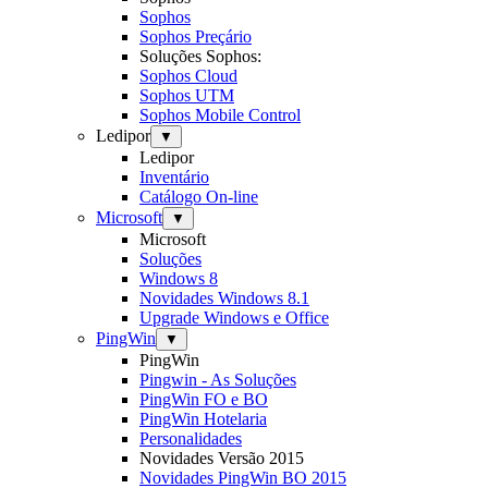
Sophos
Sophos Preçário
Soluções Sophos:
Sophos Cloud
Sophos UTM
Sophos Mobile Control
Ledipor
▼
Ledipor
Inventário
Catálogo On-line
Microsoft
▼
Microsoft
Soluções
Windows 8
Novidades Windows 8.1
Upgrade Windows e Office
PingWin
▼
PingWin
Pingwin - As Soluções
PingWin FO e BO
PingWin Hotelaria
Personalidades
Novidades Versão 2015
Novidades PingWin BO 2015