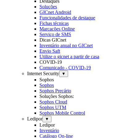
Destaques
Soluções
GICnet Android
Funcionalidades de destaque
Fichas técnicas
Marcações Online
Serviço de SMS
Dicas GICnet
Inventário anual no GICnet
Envio Saft
Utilize o gicnet a partir de casa
COVID-19
Comunicado - COVID-19
Internet Security
▼
Sophos
Sophos
Sophos Preçário
Soluções Sophos:
Sophos Cloud
Sophos UTM
Sophos Mobile Control
Ledipor
▼
Ledipor
Inventário
Catálogo On-line