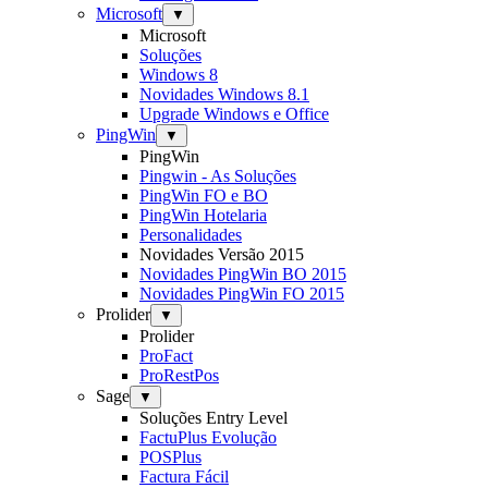
Microsoft
▼
Microsoft
Soluções
Windows 8
Novidades Windows 8.1
Upgrade Windows e Office
PingWin
▼
PingWin
Pingwin - As Soluções
PingWin FO e BO
PingWin Hotelaria
Personalidades
Novidades Versão 2015
Novidades PingWin BO 2015
Novidades PingWin FO 2015
Prolider
▼
Prolider
ProFact
ProRestPos
Sage
▼
Soluções Entry Level
FactuPlus Evolução
POSPlus
Factura Fácil