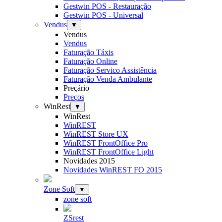
Gestwin POS - Restauração
Gestwin POS - Universal
Vendus
▼
Vendus
Vendus
Faturação Táxis
Faturação Online
Faturação Servico Assistência
Faturação Venda Ambulante
Preçário
Preços
WinRest
▼
WinRest
WinREST
WinREST Store UX
WinREST FrontOffice Pro
WinREST FrontOffice Light
Novidades 2015
Novidades WinREST FO 2015
Zone Soft
▼
zone soft
ZSrest