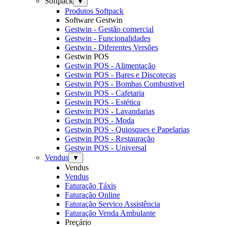
Softpack
▼
Produtos Softpack
Software Gestwin
Gestwin - Gestão comercial
Gestwin - Funcionalidades
Gestwin - Diferentes Versões
Gestwin POS
Gestwin POS - Alimentação
Gestwin POS - Bares e Discotecas
Gestwin POS - Bombas Combustivel
Gestwin POS - Cafetaria
Gestwin POS - Estética
Gestwin POS - Lavandarias
Gestwin POS - Moda
Gestwin POS - Quiosques e Papelarias
Gestwin POS - Restauração
Gestwin POS - Universal
Vendus
▼
Vendus
Vendus
Faturação Táxis
Faturação Online
Faturação Servico Assistência
Faturação Venda Ambulante
Preçário