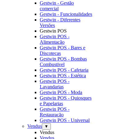
Gestwin - Gestão
comercial
Gestwin - Funcionalidades
Gestwin - Diferentes
Versões
Gestwin POS
Gestwin POS -
Alimentação
Gestwin POS - Bares e
Discotecas
Gestwin POS - Bombas
Combustivel
Gestwin POS - Cafetaria
Gestwin POS - Estética
Gestwin POS -
Lavandarias
Gestwin POS - Moda
Gestwin POS - Quiosques
e Papelarias
Gestwin POS -
Restauração
Gestwin POS - Universal
Vendus
▼
Vendus
Vendus