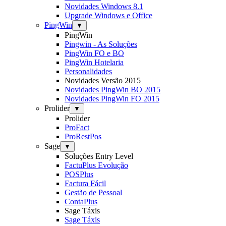
Novidades Windows 8.1
Upgrade Windows e Office
PingWin
▼
PingWin
Pingwin - As Soluções
PingWin FO e BO
PingWin Hotelaria
Personalidades
Novidades Versão 2015
Novidades PingWin BO 2015
Novidades PingWin FO 2015
Prolider
▼
Prolider
ProFact
ProRestPos
Sage
▼
Soluções Entry Level
FactuPlus Evolução
POSPlus
Factura Fácil
Gestão de Pessoal
ContaPlus
Sage Táxis
Sage Táxis