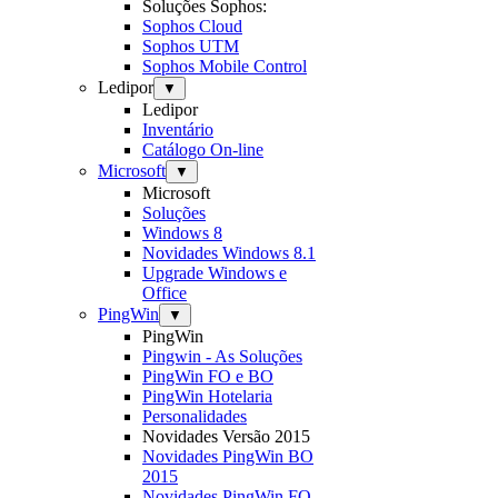
Soluções Sophos:
Sophos Cloud
Sophos UTM
Sophos Mobile Control
Ledipor
▼
Ledipor
Inventário
Catálogo On-line
Microsoft
▼
Microsoft
Soluções
Windows 8
Novidades Windows 8.1
Upgrade Windows e
Office
PingWin
▼
PingWin
Pingwin - As Soluções
PingWin FO e BO
PingWin Hotelaria
Personalidades
Novidades Versão 2015
Novidades PingWin BO
2015
Novidades PingWin FO