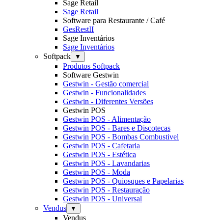
Sage Retail
Sage Retail
Software para Restaurante / Café
GesRestII
Sage Inventários
Sage Inventários
Softpack
▼
Produtos Softpack
Software Gestwin
Gestwin - Gestão comercial
Gestwin - Funcionalidades
Gestwin - Diferentes Versões
Gestwin POS
Gestwin POS - Alimentação
Gestwin POS - Bares e Discotecas
Gestwin POS - Bombas Combustivel
Gestwin POS - Cafetaria
Gestwin POS - Estética
Gestwin POS - Lavandarias
Gestwin POS - Moda
Gestwin POS - Quiosques e Papelarias
Gestwin POS - Restauração
Gestwin POS - Universal
Vendus
▼
Vendus