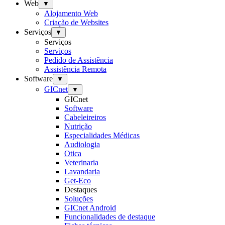
Web
▼
Alojamento Web
Criação de Websites
Serviços
▼
Serviços
Serviços
Pedido de Assistência
Assistência Remota
Software
▼
GICnet
▼
GICnet
Software
Cabeleireiros
Nutrição
Especialidades Médicas
Audiologia
Otica
Veterinaria
Lavandaria
Get-Eco
Destaques
Soluções
GICnet Android
Funcionalidades de destaque