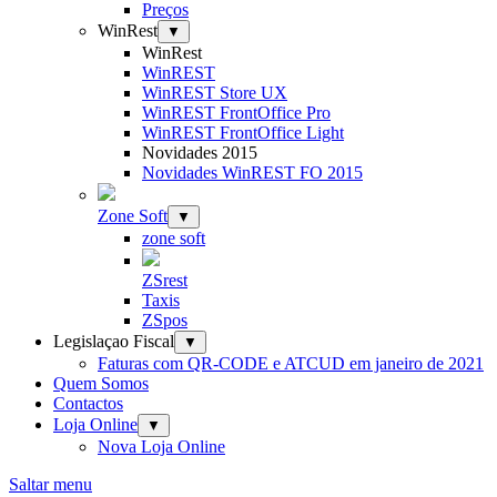
Preços
WinRest
▼
WinRest
WinREST
WinREST Store UX
WinREST FrontOffice Pro
WinREST FrontOffice Light
Novidades 2015
Novidades WinREST FO 2015
Zone Soft
▼
zone soft
ZSrest
Taxis
ZSpos
Legislaçao Fiscal
▼
Faturas com QR-CODE e ATCUD em janeiro de 2021
Quem Somos
Contactos
Loja Online
▼
Nova Loja Online
Saltar menu