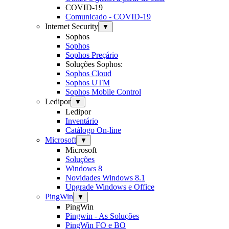
COVID-19
Comunicado - COVID-19
Internet Security
▼
Sophos
Sophos
Sophos Preçário
Soluções Sophos:
Sophos Cloud
Sophos UTM
Sophos Mobile Control
Ledipor
▼
Ledipor
Inventário
Catálogo On-line
Microsoft
▼
Microsoft
Soluções
Windows 8
Novidades Windows 8.1
Upgrade Windows e Office
PingWin
▼
PingWin
Pingwin - As Soluções
PingWin FO e BO