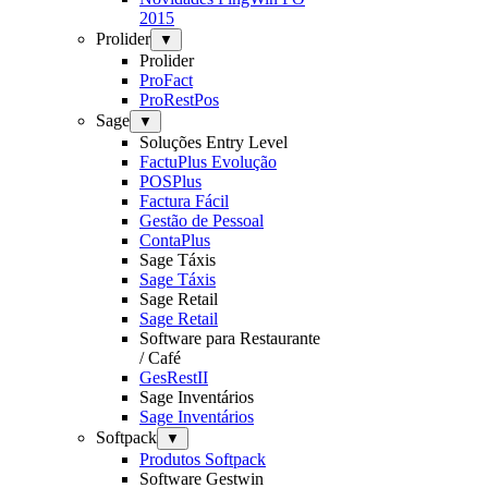
2015
Prolider
▼
Prolider
ProFact
ProRestPos
Sage
▼
Soluções Entry Level
FactuPlus Evolução
POSPlus
Factura Fácil
Gestão de Pessoal
ContaPlus
Sage Táxis
Sage Táxis
Sage Retail
Sage Retail
Software para Restaurante
/ Café
GesRestII
Sage Inventários
Sage Inventários
Softpack
▼
Produtos Softpack
Software Gestwin