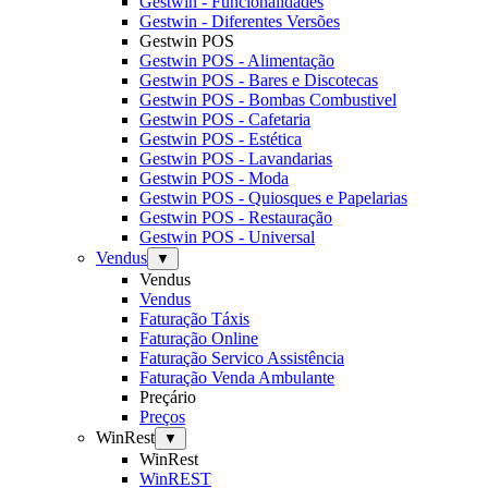
Gestwin - Funcionalidades
Gestwin - Diferentes Versões
Gestwin POS
Gestwin POS - Alimentação
Gestwin POS - Bares e Discotecas
Gestwin POS - Bombas Combustivel
Gestwin POS - Cafetaria
Gestwin POS - Estética
Gestwin POS - Lavandarias
Gestwin POS - Moda
Gestwin POS - Quiosques e Papelarias
Gestwin POS - Restauração
Gestwin POS - Universal
Vendus
▼
Vendus
Vendus
Faturação Táxis
Faturação Online
Faturação Servico Assistência
Faturação Venda Ambulante
Preçário
Preços
WinRest
▼
WinRest
WinREST