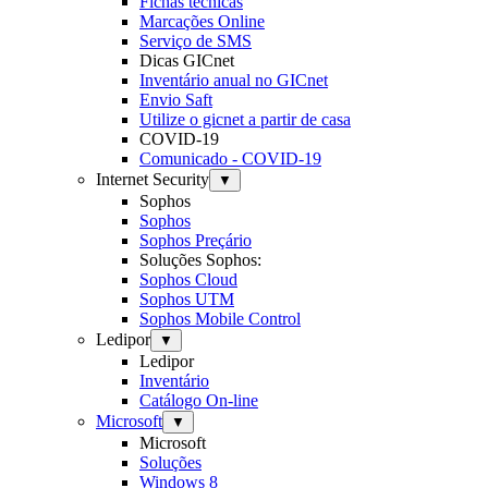
Fichas técnicas
Marcações Online
Serviço de SMS
Dicas GICnet
Inventário anual no GICnet
Envio Saft
Utilize o gicnet a partir de casa
COVID-19
Comunicado - COVID-19
Internet Security
▼
Sophos
Sophos
Sophos Preçário
Soluções Sophos:
Sophos Cloud
Sophos UTM
Sophos Mobile Control
Ledipor
▼
Ledipor
Inventário
Catálogo On-line
Microsoft
▼
Microsoft
Soluções
Windows 8