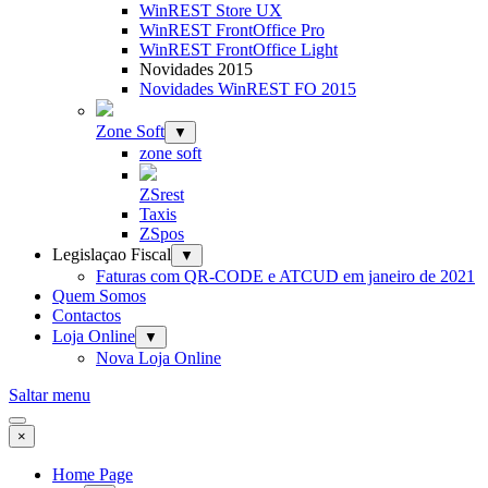
WinREST Store UX
WinREST FrontOffice Pro
WinREST FrontOffice Light
Novidades 2015
Novidades WinREST FO 2015
Zone Soft
▼
zone soft
ZSrest
Taxis
ZSpos
Legislaçao Fiscal
▼
Faturas com QR-CODE e ATCUD em janeiro de 2021
Quem Somos
Contactos
Loja Online
▼
Nova Loja Online
Saltar menu
×
Home Page