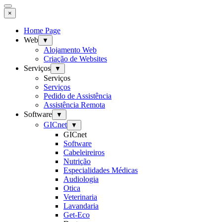
×
Home Page
Web
▼
Alojamento Web
Criação de Websites
Serviços
▼
Serviços
Serviços
Pedido de Assistência
Assistência Remota
Software
▼
GICnet
▼
GICnet
Software
Cabeleireiros
Nutrição
Especialidades Médicas
Audiologia
Otica
Veterinaria
Lavandaria
Get-Eco