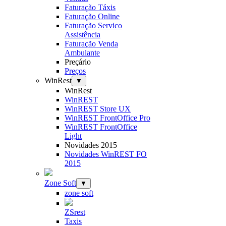
Faturação Táxis
Faturação Online
Faturação Servico
Assistência
Faturação Venda
Ambulante
Preçário
Preços
WinRest
▼
WinRest
WinREST
WinREST Store UX
WinREST FrontOffice Pro
WinREST FrontOffice
Light
Novidades 2015
Novidades WinREST FO
2015
Zone Soft
▼
zone soft
ZSrest
Taxis