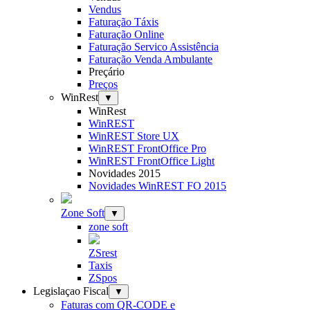
Vendus
Faturação Táxis
Faturação Online
Faturação Servico Assistência
Faturação Venda Ambulante
Preçário
Preços
WinRest
▼
WinRest
WinREST
WinREST Store UX
WinREST FrontOffice Pro
WinREST FrontOffice Light
Novidades 2015
Novidades WinREST FO 2015
Zone Soft
▼
zone soft
ZSrest
Taxis
ZSpos
Legislaçao Fiscal
▼
Faturas com QR-CODE e