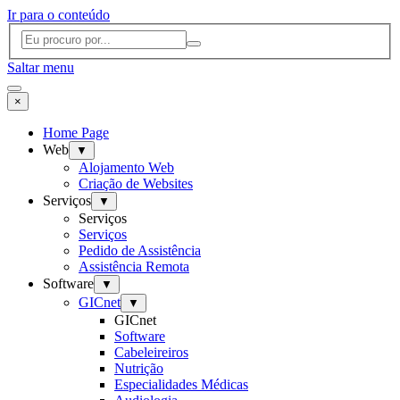
Ir para o conteúdo
Saltar menu
×
Home Page
Web
▼
Alojamento Web
Criação de Websites
Serviços
▼
Serviços
Serviços
Pedido de Assistência
Assistência Remota
Software
▼
GICnet
▼
GICnet
Software
Cabeleireiros
Nutrição
Especialidades Médicas