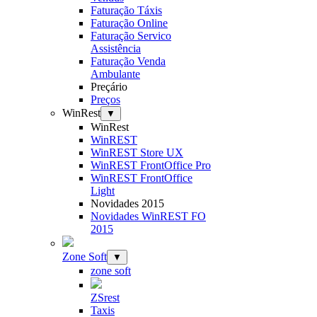
Faturação Táxis
Faturação Online
Faturação Servico
Assistência
Faturação Venda
Ambulante
Preçário
Preços
WinRest
▼
WinRest
WinREST
WinREST Store UX
WinREST FrontOffice Pro
WinREST FrontOffice
Light
Novidades 2015
Novidades WinREST FO
2015
Zone Soft
▼
zone soft
ZSrest
Taxis