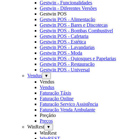
Gestwin - Funcionalidades
Gestwin - Diferentes Versões
Gestwin POS
Gestwin POS - Alimentação
Gestwin POS - Bares e Discotecas
Gestwin POS - Bombas Combustivel
Gestwin POS - Cafetaria
Gestwin POS - Estética
Gestwin POS - Lavandarias
Gestwin POS - Moda
Gestwin POS - Quiosques e Papelarias
Gestwin POS - Restauração
Gestwin POS - Universal
Vendus
▼
Vendus
Vendus
Faturação Táxis
Faturação Online
Faturação Servico Assistência
Faturação Venda Ambulante
Preçário
Preços
WinRest
▼
WinRest
WinREST