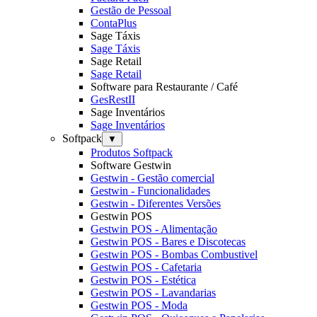
Gestão de Pessoal
ContaPlus
Sage Táxis
Sage Táxis
Sage Retail
Sage Retail
Software para Restaurante / Café
GesRestII
Sage Inventários
Sage Inventários
Softpack
▼
Produtos Softpack
Software Gestwin
Gestwin - Gestão comercial
Gestwin - Funcionalidades
Gestwin - Diferentes Versões
Gestwin POS
Gestwin POS - Alimentação
Gestwin POS - Bares e Discotecas
Gestwin POS - Bombas Combustivel
Gestwin POS - Cafetaria
Gestwin POS - Estética
Gestwin POS - Lavandarias
Gestwin POS - Moda