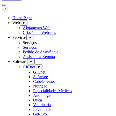
×
Home Page
Web
▼
Alojamento Web
Criação de Websites
Serviços
▼
Serviços
Serviços
Pedido de Assistência
Assistência Remota
Software
▼
GICnet
▼
GICnet
Software
Cabeleireiros
Nutrição
Especialidades Médicas
Audiologia
Otica
Veterinaria
Lavandaria
Get-Eco