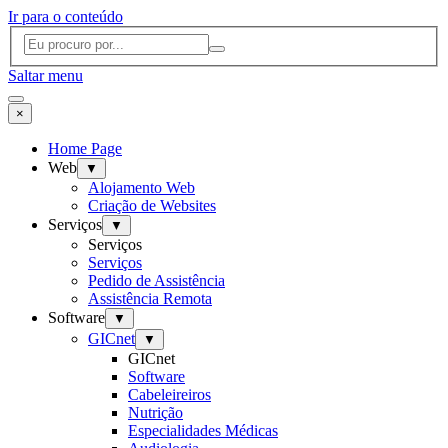
Ir para o conteúdo
Saltar menu
×
Home Page
Web
▼
Alojamento Web
Criação de Websites
Serviços
▼
Serviços
Serviços
Pedido de Assistência
Assistência Remota
Software
▼
GICnet
▼
GICnet
Software
Cabeleireiros
Nutrição
Especialidades Médicas