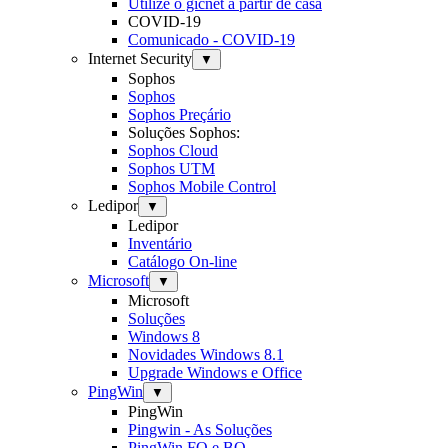
Utilize o gicnet a partir de casa
COVID-19
Comunicado - COVID-19
Internet Security
▼
Sophos
Sophos
Sophos Preçário
Soluções Sophos:
Sophos Cloud
Sophos UTM
Sophos Mobile Control
Ledipor
▼
Ledipor
Inventário
Catálogo On-line
Microsoft
▼
Microsoft
Soluções
Windows 8
Novidades Windows 8.1
Upgrade Windows e Office
PingWin
▼
PingWin
Pingwin - As Soluções
PingWin FO e BO