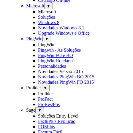
Catálogo On-line
Microsoft
▼
Microsoft
Soluções
Windows 8
Novidades Windows 8.1
Upgrade Windows e Office
PingWin
▼
PingWin
Pingwin - As Soluções
PingWin FO e BO
PingWin Hotelaria
Personalidades
Novidades Versão 2015
Novidades PingWin BO 2015
Novidades PingWin FO 2015
Prolider
▼
Prolider
ProFact
ProRestPos
Sage
▼
Soluções Entry Level
FactuPlus Evolução
POSPlus
Factura Fácil