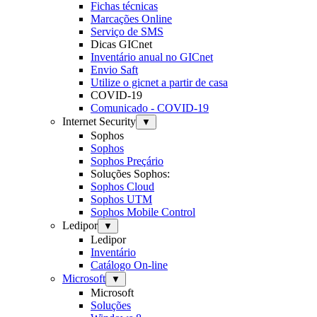
Fichas técnicas
Marcações Online
Serviço de SMS
Dicas GICnet
Inventário anual no GICnet
Envio Saft
Utilize o gicnet a partir de casa
COVID-19
Comunicado - COVID-19
Internet Security
▼
Sophos
Sophos
Sophos Preçário
Soluções Sophos:
Sophos Cloud
Sophos UTM
Sophos Mobile Control
Ledipor
▼
Ledipor
Inventário
Catálogo On-line
Microsoft
▼
Microsoft
Soluções