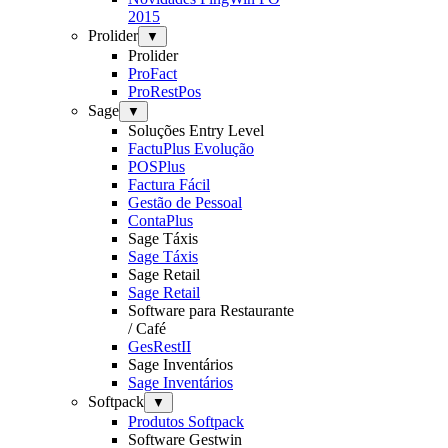
2015
Prolider
▼
Prolider
ProFact
ProRestPos
Sage
▼
Soluções Entry Level
FactuPlus Evolução
POSPlus
Factura Fácil
Gestão de Pessoal
ContaPlus
Sage Táxis
Sage Táxis
Sage Retail
Sage Retail
Software para Restaurante
/ Café
GesRestII
Sage Inventários
Sage Inventários
Softpack
▼
Produtos Softpack
Software Gestwin