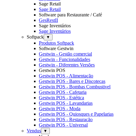
Sage Retail
Sage Retail
Software para Restaurante / Café
GesRestII
Sage Inventários
Sage Inventários
Softpack
▼
Produtos Softpack
Software Gestwin
Gestwin - Gestão comercial
Gestwin - Funcionalidades
Gestwin - Diferentes Versões
Gestwin POS
Gestwin POS - Alimentação
Gestwin POS - Bares e Discotecas
Gestwin POS - Bombas Combustivel
Gestwin POS - Cafetaria
Gestwin POS - Estética
Gestwin POS - Lavandarias
Gestwin POS - Moda
Gestwin POS - Quiosques e Papelarias
Gestwin POS - Restauração
Gestwin POS - Universal
Vendus
▼