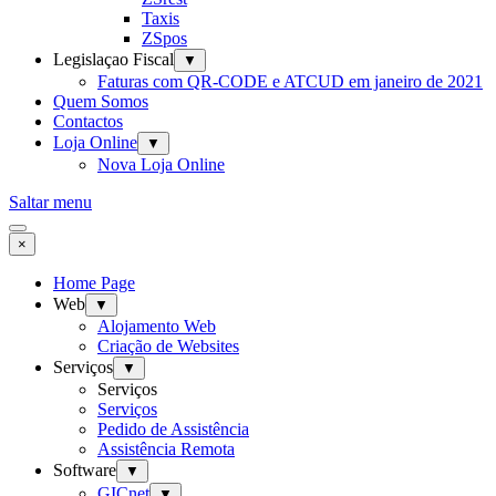
Taxis
ZSpos
Legislaçao Fiscal
▼
Faturas com QR-CODE e ATCUD em janeiro de 2021
Quem Somos
Contactos
Loja Online
▼
Nova Loja Online
Saltar menu
×
Home Page
Web
▼
Alojamento Web
Criação de Websites
Serviços
▼
Serviços
Serviços
Pedido de Assistência
Assistência Remota
Software
▼
GICnet
▼