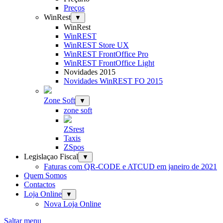
Preços
WinRest
▼
WinRest
WinREST
WinREST Store UX
WinREST FrontOffice Pro
WinREST FrontOffice Light
Novidades 2015
Novidades WinREST FO 2015
Zone Soft
▼
zone soft
ZSrest
Taxis
ZSpos
Legislaçao Fiscal
▼
Faturas com QR-CODE e ATCUD em janeiro de 2021
Quem Somos
Contactos
Loja Online
▼
Nova Loja Online
Saltar menu