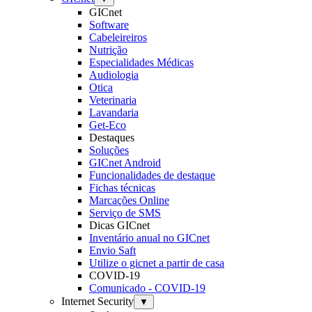
GICnet
Software
Cabeleireiros
Nutrição
Especialidades Médicas
Audiologia
Otica
Veterinaria
Lavandaria
Get-Eco
Destaques
Soluções
GICnet Android
Funcionalidades de destaque
Fichas técnicas
Marcações Online
Serviço de SMS
Dicas GICnet
Inventário anual no GICnet
Envio Saft
Utilize o gicnet a partir de casa
COVID-19
Comunicado - COVID-19
Internet Security
▼