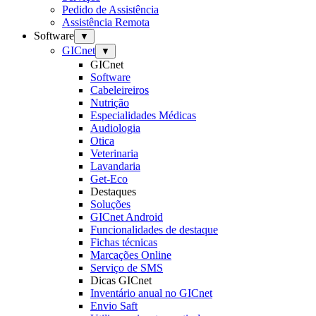
Pedido de Assistência
Assistência Remota
Software
▼
GICnet
▼
GICnet
Software
Cabeleireiros
Nutrição
Especialidades Médicas
Audiologia
Otica
Veterinaria
Lavandaria
Get-Eco
Destaques
Soluções
GICnet Android
Funcionalidades de destaque
Fichas técnicas
Marcações Online
Serviço de SMS
Dicas GICnet
Inventário anual no GICnet
Envio Saft