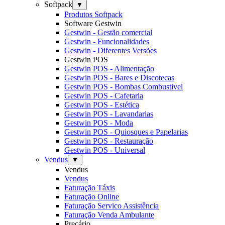
Softpack
▼
Produtos Softpack
Software Gestwin
Gestwin - Gestão comercial
Gestwin - Funcionalidades
Gestwin - Diferentes Versões
Gestwin POS
Gestwin POS - Alimentação
Gestwin POS - Bares e Discotecas
Gestwin POS - Bombas Combustivel
Gestwin POS - Cafetaria
Gestwin POS - Estética
Gestwin POS - Lavandarias
Gestwin POS - Moda
Gestwin POS - Quiosques e Papelarias
Gestwin POS - Restauração
Gestwin POS - Universal
Vendus
▼
Vendus
Vendus
Faturação Táxis
Faturação Online
Faturação Servico Assistência
Faturação Venda Ambulante
Preçário