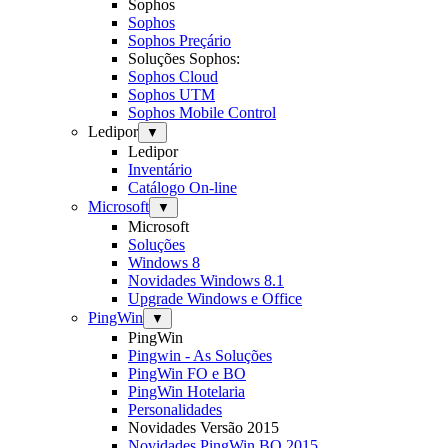
Sophos
Sophos
Sophos Preçário
Soluções Sophos:
Sophos Cloud
Sophos UTM
Sophos Mobile Control
Ledipor
▼
Ledipor
Inventário
Catálogo On-line
Microsoft
▼
Microsoft
Soluções
Windows 8
Novidades Windows 8.1
Upgrade Windows e Office
PingWin
▼
PingWin
Pingwin - As Soluções
PingWin FO e BO
PingWin Hotelaria
Personalidades
Novidades Versão 2015
Novidades PingWin BO 2015