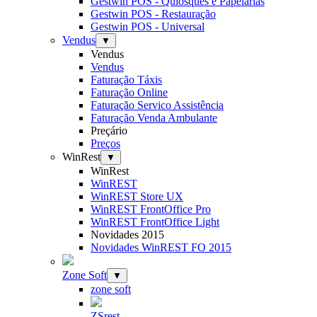
Gestwin POS - Quiosques e Papelarias
Gestwin POS - Restauração
Gestwin POS - Universal
Vendus
▼
Vendus
Vendus
Faturação Táxis
Faturação Online
Faturação Servico Assistência
Faturação Venda Ambulante
Preçário
Preços
WinRest
▼
WinRest
WinREST
WinREST Store UX
WinREST FrontOffice Pro
WinREST FrontOffice Light
Novidades 2015
Novidades WinREST FO 2015
Zone Soft
▼
zone soft
ZSrest