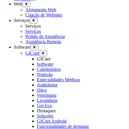
Web
▼
Alojamento Web
Criação de Websites
Serviços
▼
Serviços
Serviços
Pedido de Assistência
Assistência Remota
Software
▼
GICnet
▼
GICnet
Software
Cabeleireiros
Nutrição
Especialidades Médicas
Audiologia
Otica
Veterinaria
Lavandaria
Get-Eco
Destaques
Soluções
GICnet Android
Funcionalidades de destaque