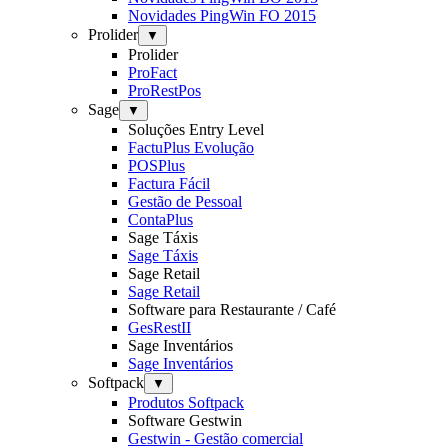
Novidades PingWin FO 2015
Prolider
▼
Prolider
ProFact
ProRestPos
Sage
▼
Soluções Entry Level
FactuPlus Evolução
POSPlus
Factura Fácil
Gestão de Pessoal
ContaPlus
Sage Táxis
Sage Táxis
Sage Retail
Sage Retail
Software para Restaurante / Café
GesRestII
Sage Inventários
Sage Inventários
Softpack
▼
Produtos Softpack
Software Gestwin
Gestwin - Gestão comercial