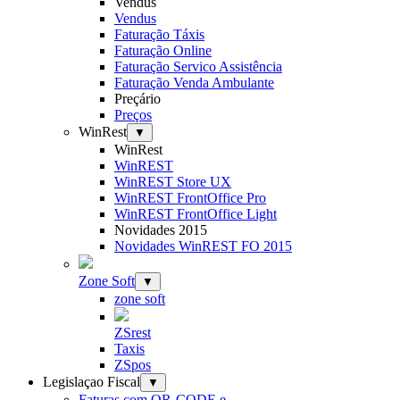
Vendus
Vendus
Faturação Táxis
Faturação Online
Faturação Servico Assistência
Faturação Venda Ambulante
Preçário
Preços
WinRest
▼
WinRest
WinREST
WinREST Store UX
WinREST FrontOffice Pro
WinREST FrontOffice Light
Novidades 2015
Novidades WinREST FO 2015
Zone Soft
▼
zone soft
ZSrest
Taxis
ZSpos
Legislaçao Fiscal
▼
Faturas com QR-CODE e