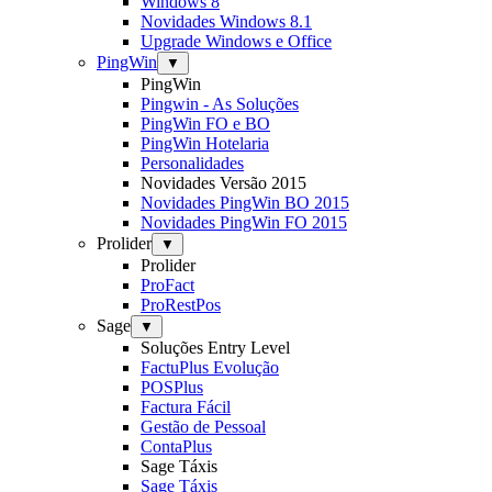
Windows 8
Novidades Windows 8.1
Upgrade Windows e Office
PingWin
▼
PingWin
Pingwin - As Soluções
PingWin FO e BO
PingWin Hotelaria
Personalidades
Novidades Versão 2015
Novidades PingWin BO 2015
Novidades PingWin FO 2015
Prolider
▼
Prolider
ProFact
ProRestPos
Sage
▼
Soluções Entry Level
FactuPlus Evolução
POSPlus
Factura Fácil
Gestão de Pessoal
ContaPlus
Sage Táxis
Sage Táxis