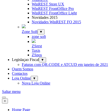
WinREST Store UX
WinREST FrontOffice Pro
WinREST FrontOffice Light
Novidades 2015
Novidades WinREST FO 2015
Zone Soft
▼
zone soft
ZSrest
Taxis
ZSpos
Legislaçao Fiscal
▼
Faturas com QR-CODE e ATCUD em janeiro de 2021
Quem Somos
Contactos
Loja Online
▼
Nova Loja Online
Saltar menu
×
Home Page