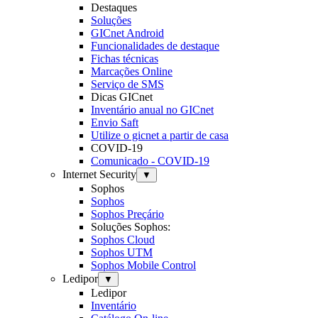
Destaques
Soluções
GICnet Android
Funcionalidades de destaque
Fichas técnicas
Marcações Online
Serviço de SMS
Dicas GICnet
Inventário anual no GICnet
Envio Saft
Utilize o gicnet a partir de casa
COVID-19
Comunicado - COVID-19
Internet Security
▼
Sophos
Sophos
Sophos Preçário
Soluções Sophos:
Sophos Cloud
Sophos UTM
Sophos Mobile Control
Ledipor
▼
Ledipor
Inventário