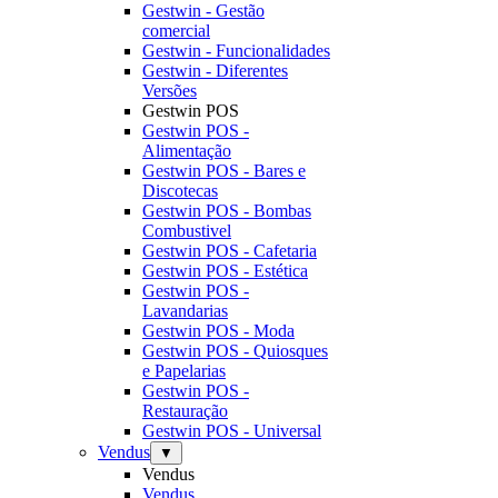
Gestwin - Gestão
comercial
Gestwin - Funcionalidades
Gestwin - Diferentes
Versões
Gestwin POS
Gestwin POS -
Alimentação
Gestwin POS - Bares e
Discotecas
Gestwin POS - Bombas
Combustivel
Gestwin POS - Cafetaria
Gestwin POS - Estética
Gestwin POS -
Lavandarias
Gestwin POS - Moda
Gestwin POS - Quiosques
e Papelarias
Gestwin POS -
Restauração
Gestwin POS - Universal
Vendus
▼
Vendus
Vendus