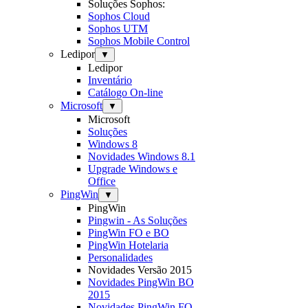
Soluções Sophos:
Sophos Cloud
Sophos UTM
Sophos Mobile Control
Ledipor
▼
Ledipor
Inventário
Catálogo On-line
Microsoft
▼
Microsoft
Soluções
Windows 8
Novidades Windows 8.1
Upgrade Windows e
Office
PingWin
▼
PingWin
Pingwin - As Soluções
PingWin FO e BO
PingWin Hotelaria
Personalidades
Novidades Versão 2015
Novidades PingWin BO
2015
Novidades PingWin FO