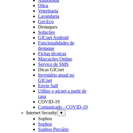
Audiologia
Otica
Veterinaria
Lavandaria
Get-Eco
Destaques
Soluções
GICnet Android
Funcionalidades de
destaque
Fichas técnicas
Marcações Online
Serviço de SMS
Dicas GICnet
Inventário anual no
GICnet
Envio Saft
Utilize o gicnet a partir de
casa
COVID-19
Comunicado - COVID-19
Internet Security
▼
Sophos
Sophos
Sophos Preçário