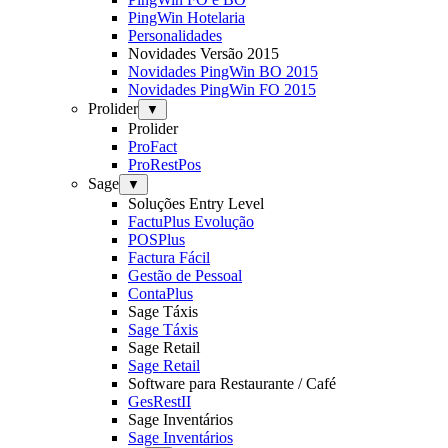
PingWin Hotelaria
Personalidades
Novidades Versão 2015
Novidades PingWin BO 2015
Novidades PingWin FO 2015
Prolider
▼
Prolider
ProFact
ProRestPos
Sage
▼
Soluções Entry Level
FactuPlus Evolução
POSPlus
Factura Fácil
Gestão de Pessoal
ContaPlus
Sage Táxis
Sage Táxis
Sage Retail
Sage Retail
Software para Restaurante / Café
GesRestII
Sage Inventários
Sage Inventários