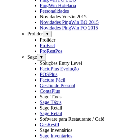
PingWin Hotelaria
Personalidades
Novidades Versão 2015
Novidades PingWin BO 2015
Novidades PingWin FO 2015
Prolider
▼
Prolider
ProFact
ProRestPos
Sage
▼
Soluções Entry Level
FactuPlus Evolução
POSPlus
Factura Fácil
Gestão de Pessoal
ContaPlus
Sage Táxis
Sage Táxis
Sage Retail
Sage Retail
Software para Restaurante / Café
GesRestII
Sage Inventários
Sage Inventários