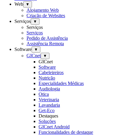
Web
▼
Alojamento Web
Criação de Websites
Serviços
▼
Serviços
Serviços
Pedido de Assistência
Assistência Remota
Software
▼
GICnet
▼
GICnet
Software
Cabeleireiros
Nutrição
Especialidades Médicas
Audiologia
Otica
Veterinaria
Lavandaria
Get-Eco
Destaques
Soluções
GICnet Android
Funcionalidades de destaque