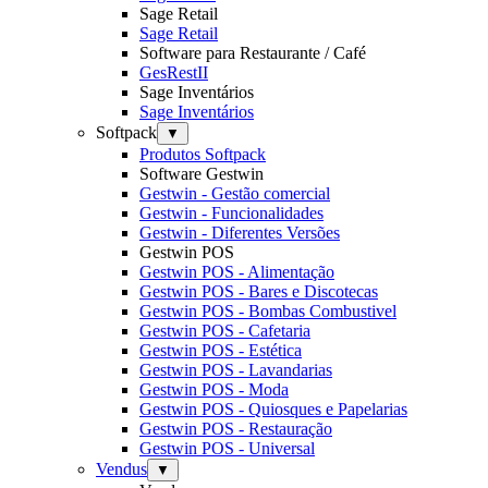
Sage Retail
Sage Retail
Software para Restaurante / Café
GesRestII
Sage Inventários
Sage Inventários
Softpack
▼
Produtos Softpack
Software Gestwin
Gestwin - Gestão comercial
Gestwin - Funcionalidades
Gestwin - Diferentes Versões
Gestwin POS
Gestwin POS - Alimentação
Gestwin POS - Bares e Discotecas
Gestwin POS - Bombas Combustivel
Gestwin POS - Cafetaria
Gestwin POS - Estética
Gestwin POS - Lavandarias
Gestwin POS - Moda
Gestwin POS - Quiosques e Papelarias
Gestwin POS - Restauração
Gestwin POS - Universal
Vendus
▼