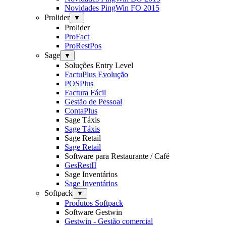
Novidades PingWin FO 2015
Prolider
▼
Prolider
ProFact
ProRestPos
Sage
▼
Soluções Entry Level
FactuPlus Evolução
POSPlus
Factura Fácil
Gestão de Pessoal
ContaPlus
Sage Táxis
Sage Táxis
Sage Retail
Sage Retail
Software para Restaurante / Café
GesRestII
Sage Inventários
Sage Inventários
Softpack
▼
Produtos Softpack
Software Gestwin
Gestwin - Gestão comercial