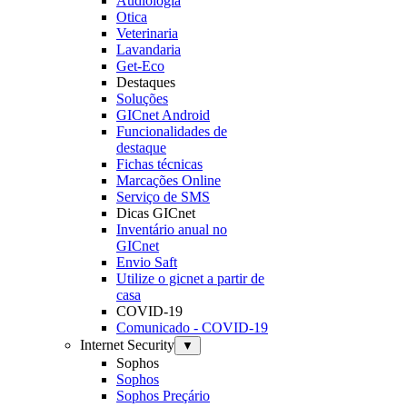
Audiologia
Otica
Veterinaria
Lavandaria
Get-Eco
Destaques
Soluções
GICnet Android
Funcionalidades de
destaque
Fichas técnicas
Marcações Online
Serviço de SMS
Dicas GICnet
Inventário anual no
GICnet
Envio Saft
Utilize o gicnet a partir de
casa
COVID-19
Comunicado - COVID-19
Internet Security
▼
Sophos
Sophos
Sophos Preçário