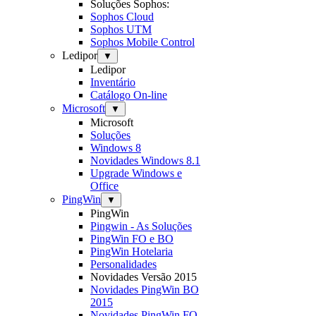
Soluções Sophos:
Sophos Cloud
Sophos UTM
Sophos Mobile Control
Ledipor
▼
Ledipor
Inventário
Catálogo On-line
Microsoft
▼
Microsoft
Soluções
Windows 8
Novidades Windows 8.1
Upgrade Windows e
Office
PingWin
▼
PingWin
Pingwin - As Soluções
PingWin FO e BO
PingWin Hotelaria
Personalidades
Novidades Versão 2015
Novidades PingWin BO
2015
Novidades PingWin FO