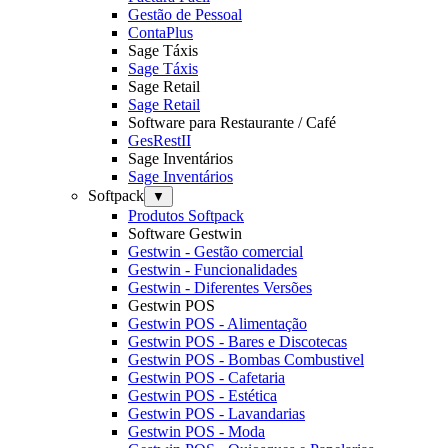
Gestão de Pessoal
ContaPlus
Sage Táxis
Sage Táxis
Sage Retail
Sage Retail
Software para Restaurante / Café
GesRestII
Sage Inventários
Sage Inventários
Softpack
▼
Produtos Softpack
Software Gestwin
Gestwin - Gestão comercial
Gestwin - Funcionalidades
Gestwin - Diferentes Versões
Gestwin POS
Gestwin POS - Alimentação
Gestwin POS - Bares e Discotecas
Gestwin POS - Bombas Combustivel
Gestwin POS - Cafetaria
Gestwin POS - Estética
Gestwin POS - Lavandarias
Gestwin POS - Moda