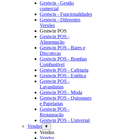
Gestwin - Gestão
comercial
Gestwin - Funcionalidades
Gestwin - Diferentes
Versões
Gestwin POS
Gestwin POS -
Alimentação
Gestwin POS - Bares e
Discotecas
Gestwin POS - Bombas
Combustivel
Gestwin POS - Cafetaria
Gestwin POS - Estética
Gestwin POS -
Lavandarias
Gestwin POS - Moda
Gestwin POS - Quiosques
e Papelarias
Gestwin POS -
Restauração
Gestwin POS - Universal
Vendus
▼
Vendus
Vendus