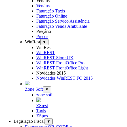
Vendus
Vendus
Faturação Táxis
Faturação Online
Faturação Servico Assistência
Faturação Venda Ambulante
Preçário
Preços
WinRest
▼
WinRest
WinREST
WinREST Store UX
WinREST FrontOffice Pro
WinREST FrontOffice Light
Novidades 2015
Novidades WinREST FO 2015
Zone Soft
▼
zone soft
ZSrest
Taxis
ZSpos
Legislaçao Fiscal
▼
Faturas com QR-CODE e