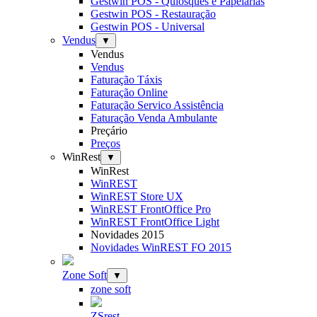
Gestwin POS - Quiosques e Papelarias
Gestwin POS - Restauração
Gestwin POS - Universal
Vendus
▼
Vendus
Vendus
Faturação Táxis
Faturação Online
Faturação Servico Assistência
Faturação Venda Ambulante
Preçário
Preços
WinRest
▼
WinRest
WinREST
WinREST Store UX
WinREST FrontOffice Pro
WinREST FrontOffice Light
Novidades 2015
Novidades WinREST FO 2015
Zone Soft
▼
zone soft
ZSrest