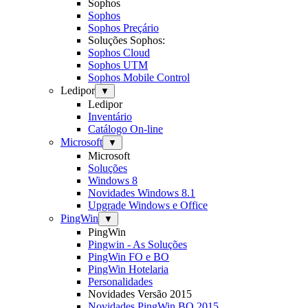
Sophos
Sophos
Sophos Preçário
Soluções Sophos:
Sophos Cloud
Sophos UTM
Sophos Mobile Control
Ledipor
▼
Ledipor
Inventário
Catálogo On-line
Microsoft
▼
Microsoft
Soluções
Windows 8
Novidades Windows 8.1
Upgrade Windows e Office
PingWin
▼
PingWin
Pingwin - As Soluções
PingWin FO e BO
PingWin Hotelaria
Personalidades
Novidades Versão 2015
Novidades PingWin BO 2015