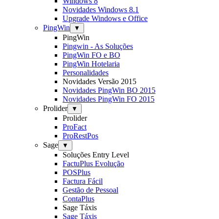
Windows 8
Novidades Windows 8.1
Upgrade Windows e Office
PingWin
▼
PingWin
Pingwin - As Soluções
PingWin FO e BO
PingWin Hotelaria
Personalidades
Novidades Versão 2015
Novidades PingWin BO 2015
Novidades PingWin FO 2015
Prolider
▼
Prolider
ProFact
ProRestPos
Sage
▼
Soluções Entry Level
FactuPlus Evolução
POSPlus
Factura Fácil
Gestão de Pessoal
ContaPlus
Sage Táxis
Sage Táxis