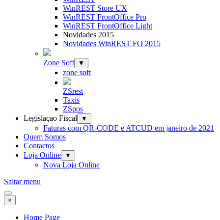
WinREST Store UX
WinREST FrontOffice Pro
WinREST FrontOffice Light
Novidades 2015
Novidades WinREST FO 2015
Zone Soft
▼
zone soft
ZSrest
Taxis
ZSpos
Legislaçao Fiscal
▼
Faturas com QR-CODE e ATCUD em janeiro de 2021
Quem Somos
Contactos
Loja Online
▼
Nova Loja Online
Saltar menu
×
Home Page