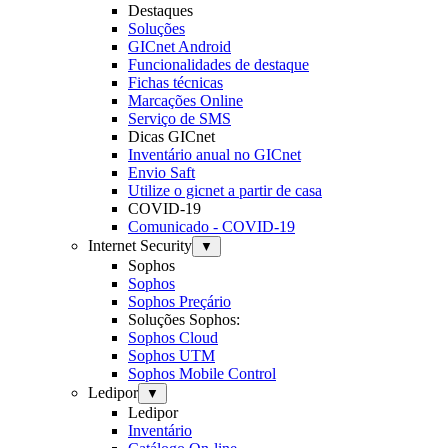
Destaques
Soluções
GICnet Android
Funcionalidades de destaque
Fichas técnicas
Marcações Online
Serviço de SMS
Dicas GICnet
Inventário anual no GICnet
Envio Saft
Utilize o gicnet a partir de casa
COVID-19
Comunicado - COVID-19
Internet Security
▼
Sophos
Sophos
Sophos Preçário
Soluções Sophos:
Sophos Cloud
Sophos UTM
Sophos Mobile Control
Ledipor
▼
Ledipor
Inventário