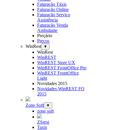
Faturação Táxis
Faturação Online
Faturação Servico
Assistência
Faturação Venda
Ambulante
Preçário
Preços
WinRest
▼
WinRest
WinREST
WinREST Store UX
WinREST FrontOffice Pro
WinREST FrontOffice
Light
Novidades 2015
Novidades WinREST FO
2015
Zone Soft
▼
zone soft
ZSrest
Taxis