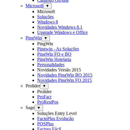
Catálogo On-line
Microsoft
▼
Microsoft
Soluções
Windows 8
Novidades Windows 8.1
Upgrade Windows e Office
PingWin
▼
PingWin
Pingwin - As Soluções
PingWin FO e BO
PingWin Hotelaria
Personalidades
Novidades Versão 2015
Novidades PingWin BO 2015
Novidades PingWin FO 2015
Prolider
▼
Prolider
ProFact
ProRestPos
Sage
▼
Soluções Entry Level
FactuPlus Evolução
POSPlus
Factura Fácil