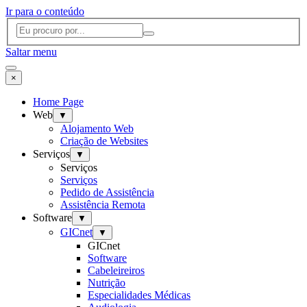
Ir para o conteúdo
Saltar menu
×
Home Page
Web
▼
Alojamento Web
Criação de Websites
Serviços
▼
Serviços
Serviços
Pedido de Assistência
Assistência Remota
Software
▼
GICnet
▼
GICnet
Software
Cabeleireiros
Nutrição
Especialidades Médicas