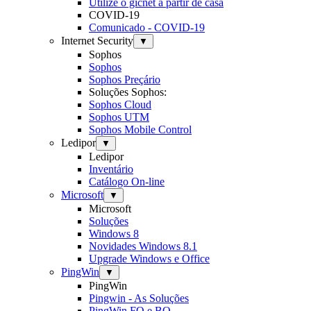
Utilize o gicnet a partir de casa
COVID-19
Comunicado - COVID-19
Internet Security
▼
Sophos
Sophos
Sophos Preçário
Soluções Sophos:
Sophos Cloud
Sophos UTM
Sophos Mobile Control
Ledipor
▼
Ledipor
Inventário
Catálogo On-line
Microsoft
▼
Microsoft
Soluções
Windows 8
Novidades Windows 8.1
Upgrade Windows e Office
PingWin
▼
PingWin
Pingwin - As Soluções
PingWin FO e BO