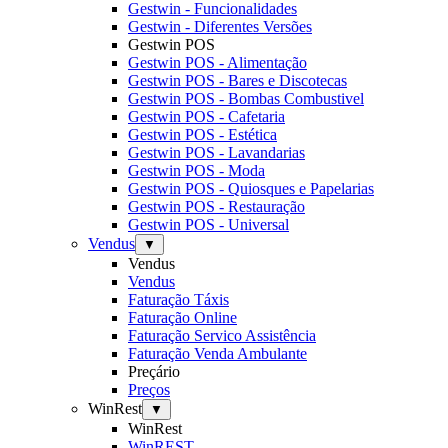
Gestwin - Funcionalidades
Gestwin - Diferentes Versões
Gestwin POS
Gestwin POS - Alimentação
Gestwin POS - Bares e Discotecas
Gestwin POS - Bombas Combustivel
Gestwin POS - Cafetaria
Gestwin POS - Estética
Gestwin POS - Lavandarias
Gestwin POS - Moda
Gestwin POS - Quiosques e Papelarias
Gestwin POS - Restauração
Gestwin POS - Universal
Vendus
▼
Vendus
Vendus
Faturação Táxis
Faturação Online
Faturação Servico Assistência
Faturação Venda Ambulante
Preçário
Preços
WinRest
▼
WinRest
WinREST