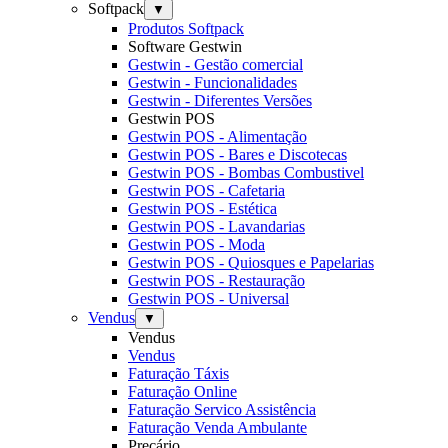
Softpack
▼
Produtos Softpack
Software Gestwin
Gestwin - Gestão comercial
Gestwin - Funcionalidades
Gestwin - Diferentes Versões
Gestwin POS
Gestwin POS - Alimentação
Gestwin POS - Bares e Discotecas
Gestwin POS - Bombas Combustivel
Gestwin POS - Cafetaria
Gestwin POS - Estética
Gestwin POS - Lavandarias
Gestwin POS - Moda
Gestwin POS - Quiosques e Papelarias
Gestwin POS - Restauração
Gestwin POS - Universal
Vendus
▼
Vendus
Vendus
Faturação Táxis
Faturação Online
Faturação Servico Assistência
Faturação Venda Ambulante
Preçário