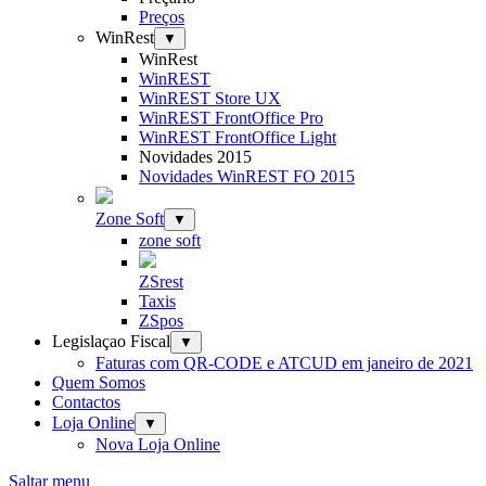
Preços
WinRest
▼
WinRest
WinREST
WinREST Store UX
WinREST FrontOffice Pro
WinREST FrontOffice Light
Novidades 2015
Novidades WinREST FO 2015
Zone Soft
▼
zone soft
ZSrest
Taxis
ZSpos
Legislaçao Fiscal
▼
Faturas com QR-CODE e ATCUD em janeiro de 2021
Quem Somos
Contactos
Loja Online
▼
Nova Loja Online
Saltar menu