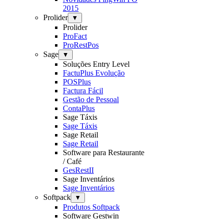
2015
Prolider
▼
Prolider
ProFact
ProRestPos
Sage
▼
Soluções Entry Level
FactuPlus Evolução
POSPlus
Factura Fácil
Gestão de Pessoal
ContaPlus
Sage Táxis
Sage Táxis
Sage Retail
Sage Retail
Software para Restaurante
/ Café
GesRestII
Sage Inventários
Sage Inventários
Softpack
▼
Produtos Softpack
Software Gestwin