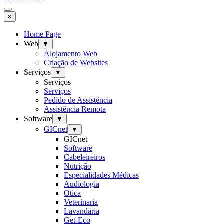
×
Home Page
Web
▼
Alojamento Web
Criação de Websites
Serviços
▼
Serviços
Serviços
Pedido de Assistência
Assistência Remota
Software
▼
GICnet
▼
GICnet
Software
Cabeleireiros
Nutrição
Especialidades Médicas
Audiologia
Otica
Veterinaria
Lavandaria
Get-Eco