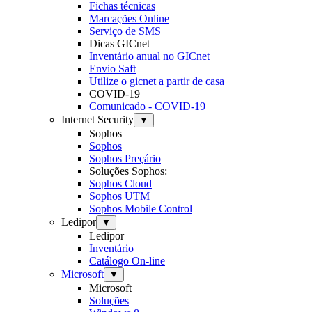
Fichas técnicas
Marcações Online
Serviço de SMS
Dicas GICnet
Inventário anual no GICnet
Envio Saft
Utilize o gicnet a partir de casa
COVID-19
Comunicado - COVID-19
Internet Security
▼
Sophos
Sophos
Sophos Preçário
Soluções Sophos:
Sophos Cloud
Sophos UTM
Sophos Mobile Control
Ledipor
▼
Ledipor
Inventário
Catálogo On-line
Microsoft
▼
Microsoft
Soluções