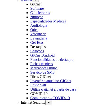
GICnet
Software
Cabeleireiros
Nutrição
Especialidades Médicas
Audiologia
Otica
Veterinaria
Lavandaria
Get-Eco
Destaques
Soluções
GICnet Android
Funcionalidades de destaque
Fichas técnicas
Marcações Online
Serviço de SMS
Dicas GICnet
Inventário anual no GICnet
Envio Saft
Utilize o gicnet a partir de casa
COVID-19
Comunicado - COVID-19
Internet Security
▼