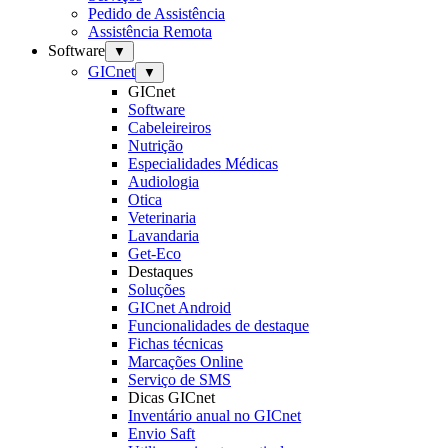
Pedido de Assistência
Assistência Remota
Software
▼
GICnet
▼
GICnet
Software
Cabeleireiros
Nutrição
Especialidades Médicas
Audiologia
Otica
Veterinaria
Lavandaria
Get-Eco
Destaques
Soluções
GICnet Android
Funcionalidades de destaque
Fichas técnicas
Marcações Online
Serviço de SMS
Dicas GICnet
Inventário anual no GICnet
Envio Saft