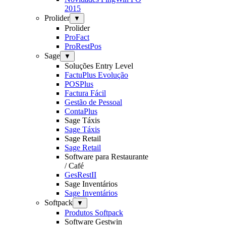
2015
Prolider
▼
Prolider
ProFact
ProRestPos
Sage
▼
Soluções Entry Level
FactuPlus Evolução
POSPlus
Factura Fácil
Gestão de Pessoal
ContaPlus
Sage Táxis
Sage Táxis
Sage Retail
Sage Retail
Software para Restaurante
/ Café
GesRestII
Sage Inventários
Sage Inventários
Softpack
▼
Produtos Softpack
Software Gestwin