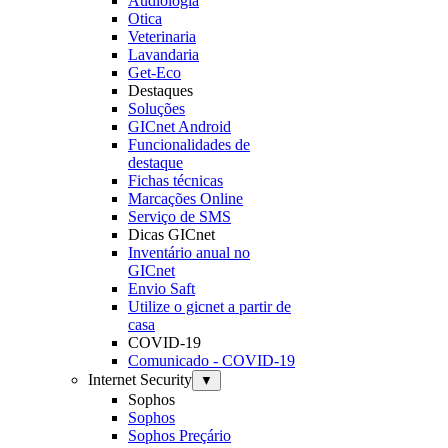
Audiologia
Otica
Veterinaria
Lavandaria
Get-Eco
Destaques
Soluções
GICnet Android
Funcionalidades de
destaque
Fichas técnicas
Marcações Online
Serviço de SMS
Dicas GICnet
Inventário anual no
GICnet
Envio Saft
Utilize o gicnet a partir de
casa
COVID-19
Comunicado - COVID-19
Internet Security
▼
Sophos
Sophos
Sophos Preçário