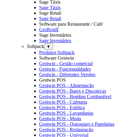
Sage Táxis
Sage Táxis
Sage Retail
Sage Retail
Software para Restaurante / Café
GesRestII
Sage Inventários
Sage Inventários
Softpack
▼
Produtos Softpack
Software Gestwin
Gestwin - Gestão comercial
Gestwin - Funcionalidades
Gestwin - Diferentes Versões
Gestwin POS
Gestwin POS - Alimentação
Gestwin POS - Bares e Discotecas
Gestwin POS - Bombas Combustivel
Gestwin POS - Cafetaria
Gestwin POS - Estética
Gestwin POS - Lavandarias
Gestwin POS - Moda
Gestwin POS - Quiosques e Papelarias
Gestwin POS - Restauração
Gestwin POS - Universal