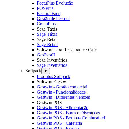
FactuPlus Evolução
POSPlus
Factura Fácil
Gestão de Pessoal
ContaPlus
Sage Táxis
Sage Táxis
Sage Retail
Sage Retail
Software para Restaurante / Café
GesRestII
Sage Inventários
Sage Inventários
Softpack
▼
Produtos Softpack
Software Gestwin
Gestwin - Gestão comercial
Gestwin - Funcionalidades
Gestwin - Diferentes Versões
Gestwin POS
Gestwin POS - Alimentação
Gestwin POS - Bares e Discotecas
Gestwin POS - Bombas Combustivel
Gestwin POS - Cafetaria
Gestwin POS - Estética