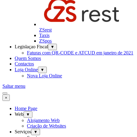
ZSrest
Taxis
ZSpos
Legislaçao Fiscal
▼
Faturas com QR-CODE e ATCUD em janeiro de 2021
Quem Somos
Contactos
Loja Online
▼
Nova Loja Online
Saltar menu
×
Home Page
Web
▼
Alojamento Web
Criação de Websites
Serviços
▼