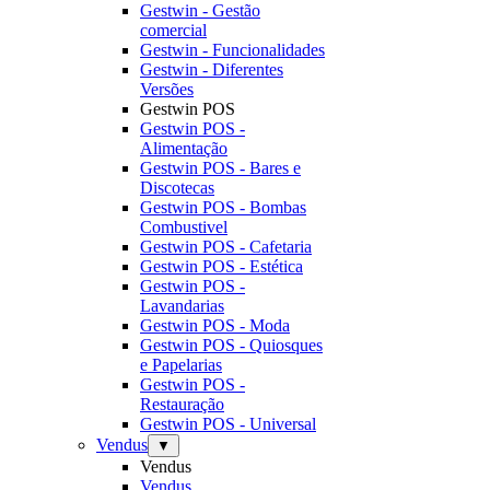
Gestwin - Gestão
comercial
Gestwin - Funcionalidades
Gestwin - Diferentes
Versões
Gestwin POS
Gestwin POS -
Alimentação
Gestwin POS - Bares e
Discotecas
Gestwin POS - Bombas
Combustivel
Gestwin POS - Cafetaria
Gestwin POS - Estética
Gestwin POS -
Lavandarias
Gestwin POS - Moda
Gestwin POS - Quiosques
e Papelarias
Gestwin POS -
Restauração
Gestwin POS - Universal
Vendus
▼
Vendus
Vendus