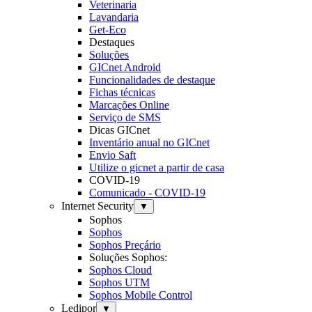
Veterinaria
Lavandaria
Get-Eco
Destaques
Soluções
GICnet Android
Funcionalidades de destaque
Fichas técnicas
Marcações Online
Serviço de SMS
Dicas GICnet
Inventário anual no GICnet
Envio Saft
Utilize o gicnet a partir de casa
COVID-19
Comunicado - COVID-19
Internet Security
▼
Sophos
Sophos
Sophos Preçário
Soluções Sophos:
Sophos Cloud
Sophos UTM
Sophos Mobile Control
Ledipor
▼