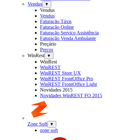
Vendus
▼
Vendus
Vendus
Faturação Táxis
Faturação Online
Faturação Servico Assistência
Faturação Venda Ambulante
Preçário
Preços
WinRest
▼
WinRest
WinREST
WinREST Store UX
WinREST FrontOffice Pro
WinREST FrontOffice Light
Novidades 2015
Novidades WinREST FO 2015
Zone Soft
▼
zone soft