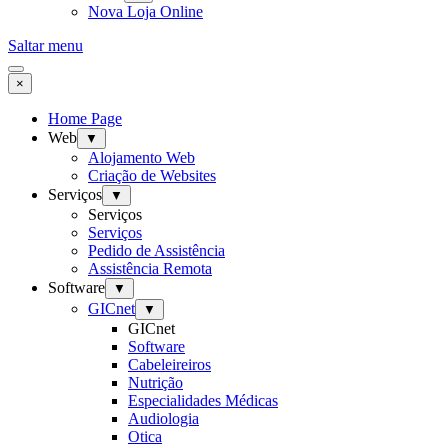
Nova Loja Online
Saltar menu
×
Home Page
Web
▼
Alojamento Web
Criação de Websites
Serviços
▼
Serviços
Serviços
Pedido de Assistência
Assistência Remota
Software
▼
GICnet
▼
GICnet
Software
Cabeleireiros
Nutrição
Especialidades Médicas
Audiologia
Otica