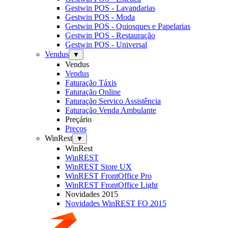
Gestwin POS - Lavandarias
Gestwin POS - Moda
Gestwin POS - Quiosques e Papelarias
Gestwin POS - Restauração
Gestwin POS - Universal
Vendus
▼
Vendus
Vendus
Faturação Táxis
Faturação Online
Faturação Servico Assistência
Faturação Venda Ambulante
Preçário
Preços
WinRest
▼
WinRest
WinREST
WinREST Store UX
WinREST FrontOffice Pro
WinREST FrontOffice Light
Novidades 2015
Novidades WinREST FO 2015