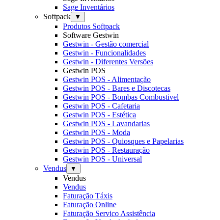
Sage Inventários
Softpack
▼
Produtos Softpack
Software Gestwin
Gestwin - Gestão comercial
Gestwin - Funcionalidades
Gestwin - Diferentes Versões
Gestwin POS
Gestwin POS - Alimentação
Gestwin POS - Bares e Discotecas
Gestwin POS - Bombas Combustivel
Gestwin POS - Cafetaria
Gestwin POS - Estética
Gestwin POS - Lavandarias
Gestwin POS - Moda
Gestwin POS - Quiosques e Papelarias
Gestwin POS - Restauração
Gestwin POS - Universal
Vendus
▼
Vendus
Vendus
Faturação Táxis
Faturação Online
Faturação Servico Assistência