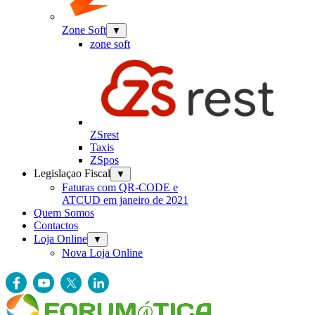
Zone Soft
▼
zone soft
ZSrest
Taxis
ZSpos
Legislaçao Fiscal
▼
Faturas com QR-CODE e
ATCUD em janeiro de 2021
Quem Somos
Contactos
Loja Online
▼
Nova Loja Online