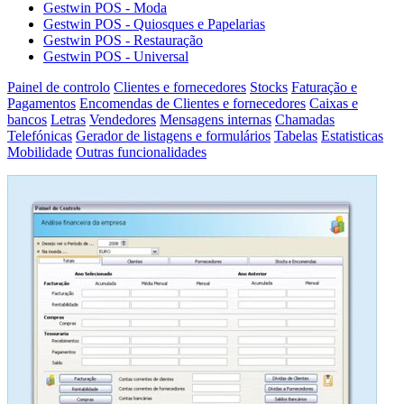
Gestwin POS - Moda
Gestwin POS - Quiosques e Papelarias
Gestwin POS - Restauração
Gestwin POS - Universal
Painel de controlo
Clientes e fornecedores
Stocks
Faturação e
Pagamentos
Encomendas de Clientes e fornecedores
Caixas e
bancos
Letras
Vendedores
Mensagens internas
Chamadas
Telefónicas
Gerador de listagens e formulários
Tabelas
Estatisticas
Mobilidade
Outras funcionalidades