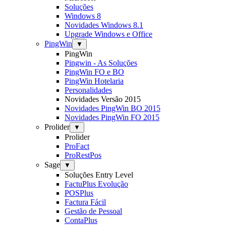
Soluções
Windows 8
Novidades Windows 8.1
Upgrade Windows e Office
PingWin
▼
PingWin
Pingwin - As Soluções
PingWin FO e BO
PingWin Hotelaria
Personalidades
Novidades Versão 2015
Novidades PingWin BO 2015
Novidades PingWin FO 2015
Prolider
▼
Prolider
ProFact
ProRestPos
Sage
▼
Soluções Entry Level
FactuPlus Evolução
POSPlus
Factura Fácil
Gestão de Pessoal
ContaPlus