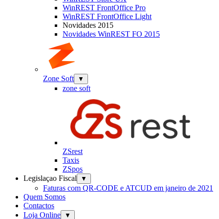
WinREST FrontOffice Pro
WinREST FrontOffice Light
Novidades 2015
Novidades WinREST FO 2015
Zone Soft
▼
zone soft
ZSrest
Taxis
ZSpos
Legislaçao Fiscal
▼
Faturas com QR-CODE e ATCUD em janeiro de 2021
Quem Somos
Contactos
Loja Online
▼