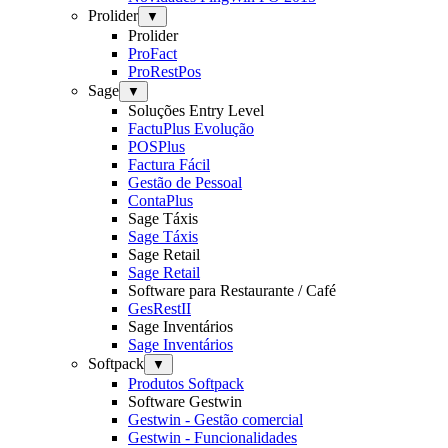
Prolider
▼
Prolider
ProFact
ProRestPos
Sage
▼
Soluções Entry Level
FactuPlus Evolução
POSPlus
Factura Fácil
Gestão de Pessoal
ContaPlus
Sage Táxis
Sage Táxis
Sage Retail
Sage Retail
Software para Restaurante / Café
GesRestII
Sage Inventários
Sage Inventários
Softpack
▼
Produtos Softpack
Software Gestwin
Gestwin - Gestão comercial
Gestwin - Funcionalidades