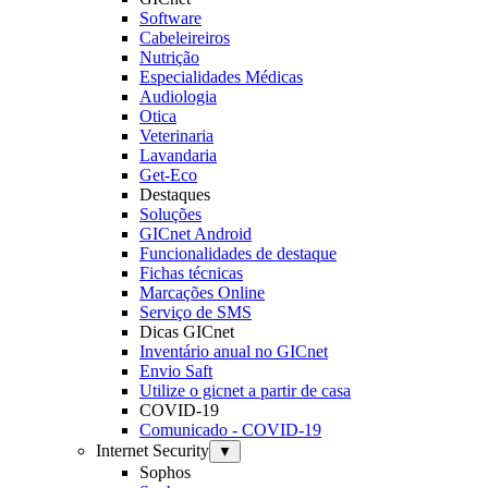
Software
Cabeleireiros
Nutrição
Especialidades Médicas
Audiologia
Otica
Veterinaria
Lavandaria
Get-Eco
Destaques
Soluções
GICnet Android
Funcionalidades de destaque
Fichas técnicas
Marcações Online
Serviço de SMS
Dicas GICnet
Inventário anual no GICnet
Envio Saft
Utilize o gicnet a partir de casa
COVID-19
Comunicado - COVID-19
Internet Security
▼
Sophos