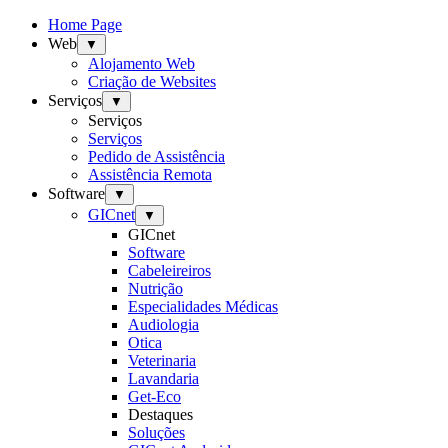
Home Page
Web
▼
Alojamento Web
Criação de Websites
Serviços
▼
Serviços
Serviços
Pedido de Assistência
Assistência Remota
Software
▼
GICnet
▼
GICnet
Software
Cabeleireiros
Nutrição
Especialidades Médicas
Audiologia
Otica
Veterinaria
Lavandaria
Get-Eco
Destaques
Soluções