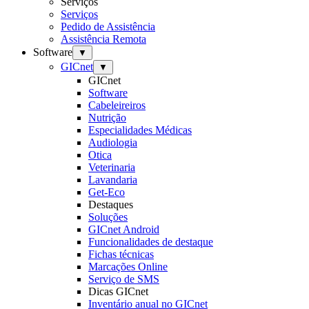
Serviços
Serviços
Pedido de Assistência
Assistência Remota
Software
▼
GICnet
▼
GICnet
Software
Cabeleireiros
Nutrição
Especialidades Médicas
Audiologia
Otica
Veterinaria
Lavandaria
Get-Eco
Destaques
Soluções
GICnet Android
Funcionalidades de destaque
Fichas técnicas
Marcações Online
Serviço de SMS
Dicas GICnet
Inventário anual no GICnet