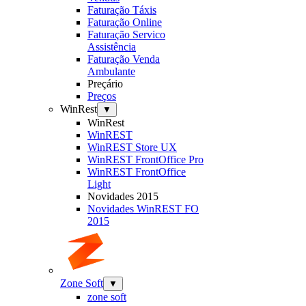
Faturação Táxis
Faturação Online
Faturação Servico
Assistência
Faturação Venda
Ambulante
Preçário
Preços
WinRest
▼
WinRest
WinREST
WinREST Store UX
WinREST FrontOffice Pro
WinREST FrontOffice
Light
Novidades 2015
Novidades WinREST FO
2015
Zone Soft
▼
zone soft