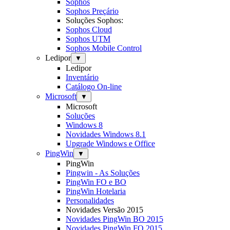
Sophos
Sophos Preçário
Soluções Sophos:
Sophos Cloud
Sophos UTM
Sophos Mobile Control
Ledipor
▼
Ledipor
Inventário
Catálogo On-line
Microsoft
▼
Microsoft
Soluções
Windows 8
Novidades Windows 8.1
Upgrade Windows e Office
PingWin
▼
PingWin
Pingwin - As Soluções
PingWin FO e BO
PingWin Hotelaria
Personalidades
Novidades Versão 2015
Novidades PingWin BO 2015
Novidades PingWin FO 2015