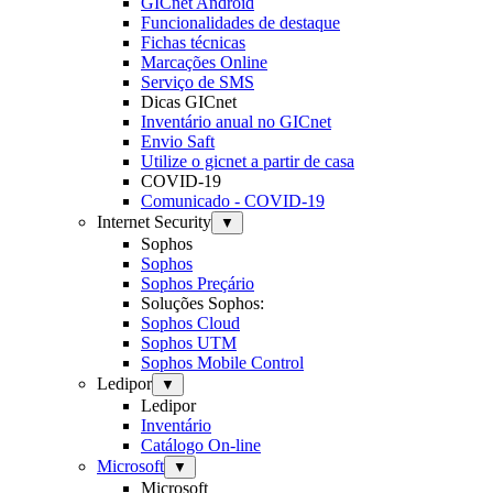
GICnet Android
Funcionalidades de destaque
Fichas técnicas
Marcações Online
Serviço de SMS
Dicas GICnet
Inventário anual no GICnet
Envio Saft
Utilize o gicnet a partir de casa
COVID-19
Comunicado - COVID-19
Internet Security
▼
Sophos
Sophos
Sophos Preçário
Soluções Sophos:
Sophos Cloud
Sophos UTM
Sophos Mobile Control
Ledipor
▼
Ledipor
Inventário
Catálogo On-line
Microsoft
▼
Microsoft