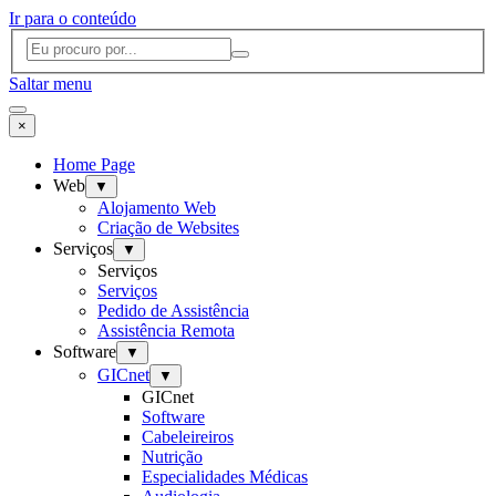
Ir para o conteúdo
Saltar menu
×
Home Page
Web
▼
Alojamento Web
Criação de Websites
Serviços
▼
Serviços
Serviços
Pedido de Assistência
Assistência Remota
Software
▼
GICnet
▼
GICnet
Software
Cabeleireiros
Nutrição
Especialidades Médicas