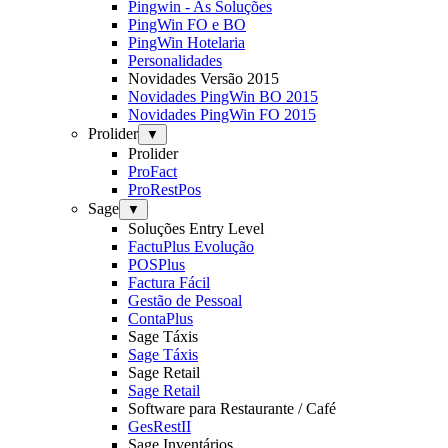
Pingwin - As Soluções
PingWin FO e BO
PingWin Hotelaria
Personalidades
Novidades Versão 2015
Novidades PingWin BO 2015
Novidades PingWin FO 2015
Prolider
▼
Prolider
ProFact
ProRestPos
Sage
▼
Soluções Entry Level
FactuPlus Evolução
POSPlus
Factura Fácil
Gestão de Pessoal
ContaPlus
Sage Táxis
Sage Táxis
Sage Retail
Sage Retail
Software para Restaurante / Café
GesRestII
Sage Inventários