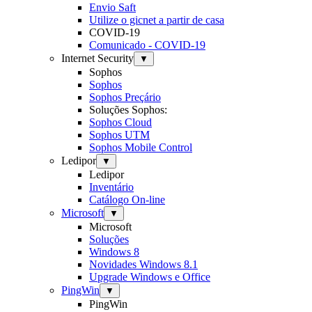
Envio Saft
Utilize o gicnet a partir de casa
COVID-19
Comunicado - COVID-19
Internet Security
▼
Sophos
Sophos
Sophos Preçário
Soluções Sophos:
Sophos Cloud
Sophos UTM
Sophos Mobile Control
Ledipor
▼
Ledipor
Inventário
Catálogo On-line
Microsoft
▼
Microsoft
Soluções
Windows 8
Novidades Windows 8.1
Upgrade Windows e Office
PingWin
▼
PingWin