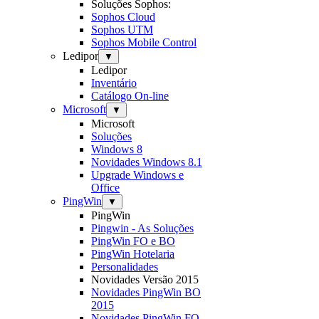
Soluções Sophos:
Sophos Cloud
Sophos UTM
Sophos Mobile Control
Ledipor
▼
Ledipor
Inventário
Catálogo On-line
Microsoft
▼
Microsoft
Soluções
Windows 8
Novidades Windows 8.1
Upgrade Windows e
Office
PingWin
▼
PingWin
Pingwin - As Soluções
PingWin FO e BO
PingWin Hotelaria
Personalidades
Novidades Versão 2015
Novidades PingWin BO
2015
Novidades PingWin FO