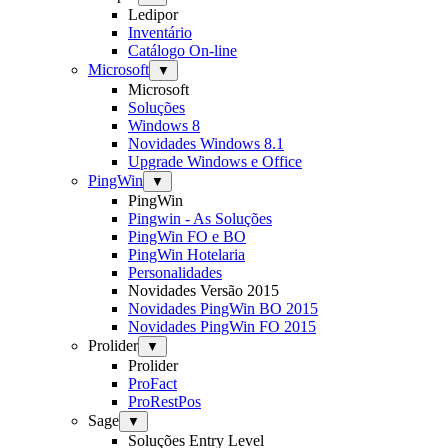
Ledipor
Inventário
Catálogo On-line
Microsoft
▼
Microsoft
Soluções
Windows 8
Novidades Windows 8.1
Upgrade Windows e Office
PingWin
▼
PingWin
Pingwin - As Soluções
PingWin FO e BO
PingWin Hotelaria
Personalidades
Novidades Versão 2015
Novidades PingWin BO 2015
Novidades PingWin FO 2015
Prolider
▼
Prolider
ProFact
ProRestPos
Sage
▼
Soluções Entry Level