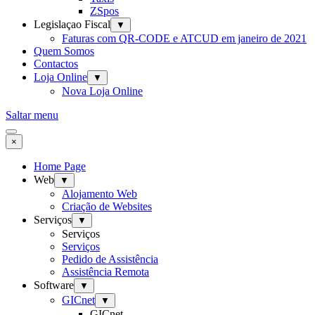
ZSpos
Legislaçao Fiscal
▼
Faturas com QR-CODE e ATCUD em janeiro de 2021
Quem Somos
Contactos
Loja Online
▼
Nova Loja Online
Saltar menu
×
Home Page
Web
▼
Alojamento Web
Criação de Websites
Serviços
▼
Serviços
Serviços
Pedido de Assistência
Assistência Remota
Software
▼
GICnet
▼
GICnet