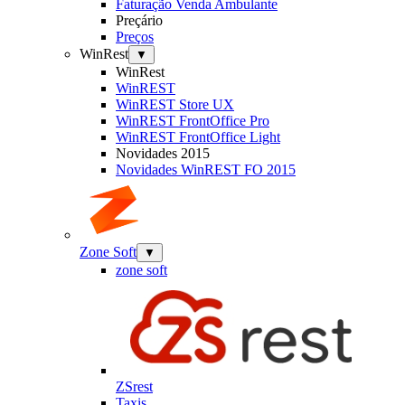
Faturação Venda Ambulante
Preçário
Preços
WinRest
▼
WinRest
WinREST
WinREST Store UX
WinREST FrontOffice Pro
WinREST FrontOffice Light
Novidades 2015
Novidades WinREST FO 2015
Zone Soft
▼
zone soft
ZSrest
Taxis