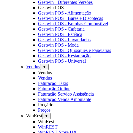
Gestwin - Diferentes Versões
Gestwin POS
Gestwin POS - Alimentação
Gestwin POS - Bares e Discotecas
Gestwin POS - Bombas Combustivel
Gestwin POS - Cafetaria
Gestwin POS - Estética
Gestwin POS - Lavandarias
Gestwin POS - Moda
Gestwin POS - Quiosques e Papelarias
Gestwin POS - Restauração
Gestwin POS - Universal
Vendus
▼
Vendus
Vendus
Faturação Táxis
Faturação Online
Faturação Servico Assistência
Faturação Venda Ambulante
Preçário
Preços
WinRest
▼
WinRest
WinREST
WinREST Store UX