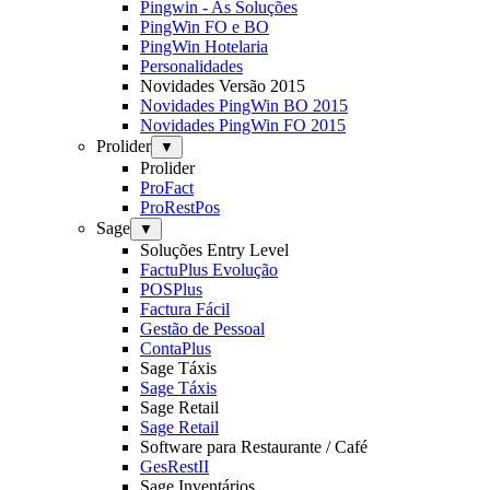
Pingwin - As Soluções
PingWin FO e BO
PingWin Hotelaria
Personalidades
Novidades Versão 2015
Novidades PingWin BO 2015
Novidades PingWin FO 2015
Prolider
▼
Prolider
ProFact
ProRestPos
Sage
▼
Soluções Entry Level
FactuPlus Evolução
POSPlus
Factura Fácil
Gestão de Pessoal
ContaPlus
Sage Táxis
Sage Táxis
Sage Retail
Sage Retail
Software para Restaurante / Café
GesRestII
Sage Inventários