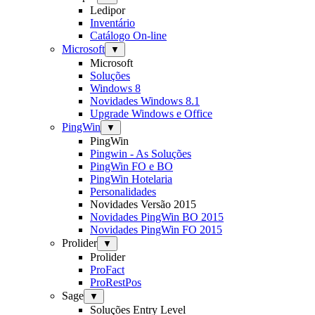
Ledipor
Inventário
Catálogo On-line
Microsoft
▼
Microsoft
Soluções
Windows 8
Novidades Windows 8.1
Upgrade Windows e Office
PingWin
▼
PingWin
Pingwin - As Soluções
PingWin FO e BO
PingWin Hotelaria
Personalidades
Novidades Versão 2015
Novidades PingWin BO 2015
Novidades PingWin FO 2015
Prolider
▼
Prolider
ProFact
ProRestPos
Sage
▼
Soluções Entry Level