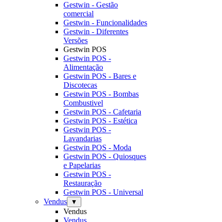
Gestwin - Gestão
comercial
Gestwin - Funcionalidades
Gestwin - Diferentes
Versões
Gestwin POS
Gestwin POS -
Alimentação
Gestwin POS - Bares e
Discotecas
Gestwin POS - Bombas
Combustivel
Gestwin POS - Cafetaria
Gestwin POS - Estética
Gestwin POS -
Lavandarias
Gestwin POS - Moda
Gestwin POS - Quiosques
e Papelarias
Gestwin POS -
Restauração
Gestwin POS - Universal
Vendus
▼
Vendus
Vendus