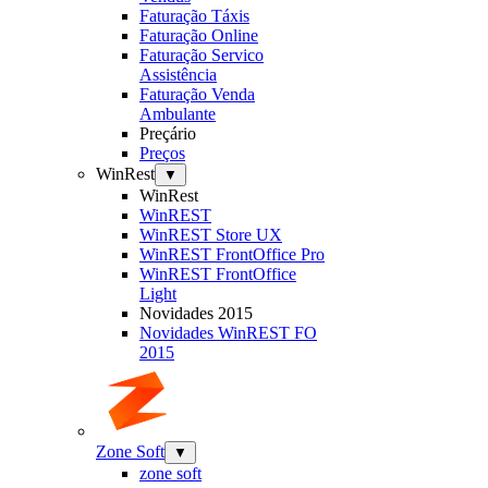
Faturação Táxis
Faturação Online
Faturação Servico
Assistência
Faturação Venda
Ambulante
Preçário
Preços
WinRest
▼
WinRest
WinREST
WinREST Store UX
WinREST FrontOffice Pro
WinREST FrontOffice
Light
Novidades 2015
Novidades WinREST FO
2015
Zone Soft
▼
zone soft