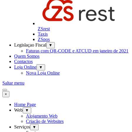
ZSrest
Taxis
ZSpos
Legislaçao Fiscal
▼
Faturas com QR-CODE e ATCUD em janeiro de 2021
Quem Somos
Contactos
Loja Online
▼
Nova Loja Online
Saltar menu
×
Home Page
Web
▼
Alojamento Web
Criação de Websites
Serviços
▼