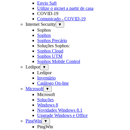
Envio Saft
Utilize o gicnet a partir de casa
COVID-19
Comunicado - COVID-19
Internet Security
▼
Sophos
Sophos
Sophos Preçário
Soluções Sophos:
Sophos Cloud
Sophos UTM
Sophos Mobile Control
Ledipor
▼
Ledipor
Inventário
Catálogo On-line
Microsoft
▼
Microsoft
Soluções
Windows 8
Novidades Windows 8.1
Upgrade Windows e Office
PingWin
▼
PingWin