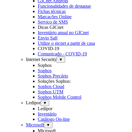
GICnet Android
Funcionalidades de destaque
Fichas técnicas
Marcações Online
Serviço de SMS
Dicas GICnet
Inventário anual no GICnet
Envio Saft
Utilize o gicnet a partir de casa
COVID-19
Comunicado - COVID-19
Internet Security
▼
Sophos
Sophos
Sophos Preçário
Soluções Sophos:
Sophos Cloud
Sophos UTM
Sophos Mobile Control
Ledipor
▼
Ledipor
Inventário
Catálogo On-line
Microsoft
▼
Microsoft