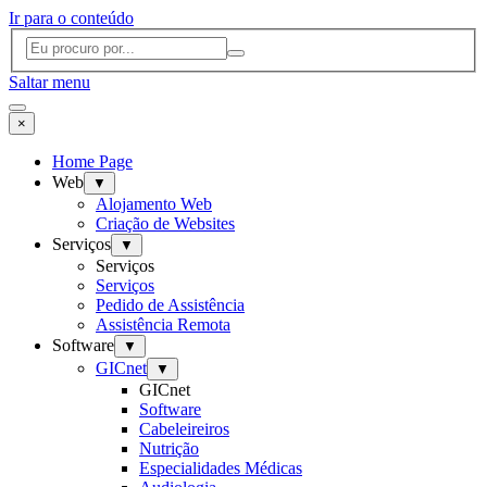
Ir para o conteúdo
Saltar menu
×
Home Page
Web
▼
Alojamento Web
Criação de Websites
Serviços
▼
Serviços
Serviços
Pedido de Assistência
Assistência Remota
Software
▼
GICnet
▼
GICnet
Software
Cabeleireiros
Nutrição
Especialidades Médicas