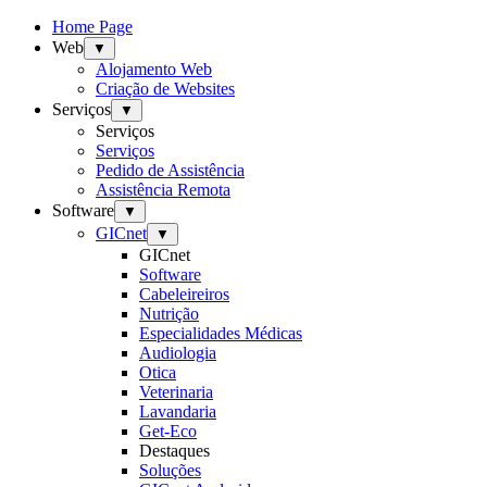
Home Page
Web
▼
Alojamento Web
Criação de Websites
Serviços
▼
Serviços
Serviços
Pedido de Assistência
Assistência Remota
Software
▼
GICnet
▼
GICnet
Software
Cabeleireiros
Nutrição
Especialidades Médicas
Audiologia
Otica
Veterinaria
Lavandaria
Get-Eco
Destaques
Soluções