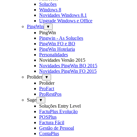
Soluções
Windows 8
Novidades Windows 8.1
Upgrade Windows e Office
PingWin
▼
PingWin
Pingwin - As Soluções
PingWin FO e BO
PingWin Hotelaria
Personalidades
Novidades Versão 2015
Novidades PingWin BO 2015
Novidades PingWin FO 2015
Prolider
▼
Prolider
ProFact
ProRestPos
Sage
▼
Soluções Entry Level
FactuPlus Evolução
POSPlus
Factura Fácil
Gestão de Pessoal
ContaPlus