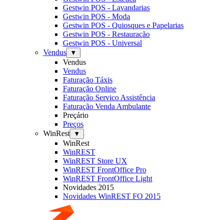
Gestwin POS - Lavandarias
Gestwin POS - Moda
Gestwin POS - Quiosques e Papelarias
Gestwin POS - Restauração
Gestwin POS - Universal
Vendus
▼
Vendus
Vendus
Faturação Táxis
Faturação Online
Faturação Servico Assistência
Faturação Venda Ambulante
Preçário
Preços
WinRest
▼
WinRest
WinREST
WinREST Store UX
WinREST FrontOffice Pro
WinREST FrontOffice Light
Novidades 2015
Novidades WinREST FO 2015