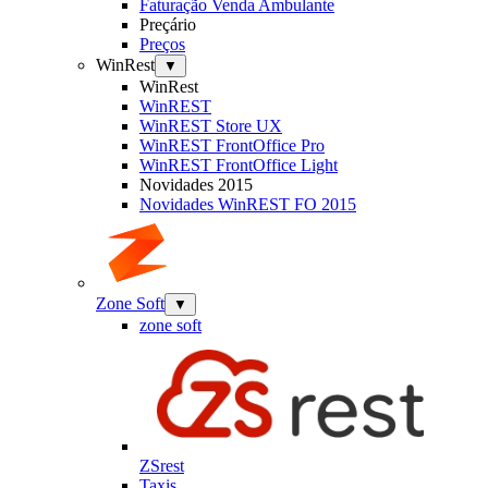
Faturação Venda Ambulante
Preçário
Preços
WinRest
▼
WinRest
WinREST
WinREST Store UX
WinREST FrontOffice Pro
WinREST FrontOffice Light
Novidades 2015
Novidades WinREST FO 2015
Zone Soft
▼
zone soft
ZSrest
Taxis