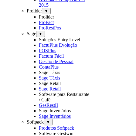
2015
Prolider
▼
Prolider
ProFact
ProRestPos
Sage
▼
Soluções Entry Level
FactuPlus Evolução
POSPlus
Factura Fácil
Gestão de Pessoal
ContaPlus
Sage Táxis
Sage Táxis
Sage Retail
Sage Retail
Software para Restaurante
/ Café
GesRestII
Sage Inventários
Sage Inventários
Softpack
▼
Produtos Softpack
Software Gestwin