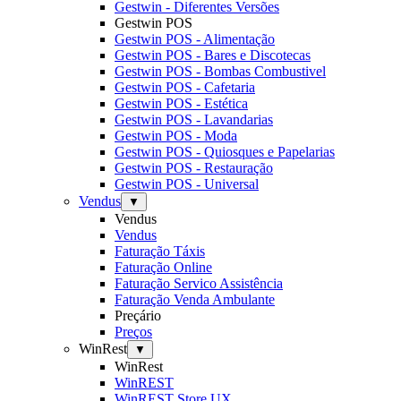
Gestwin - Diferentes Versões
Gestwin POS
Gestwin POS - Alimentação
Gestwin POS - Bares e Discotecas
Gestwin POS - Bombas Combustivel
Gestwin POS - Cafetaria
Gestwin POS - Estética
Gestwin POS - Lavandarias
Gestwin POS - Moda
Gestwin POS - Quiosques e Papelarias
Gestwin POS - Restauração
Gestwin POS - Universal
Vendus
▼
Vendus
Vendus
Faturação Táxis
Faturação Online
Faturação Servico Assistência
Faturação Venda Ambulante
Preçário
Preços
WinRest
▼
WinRest
WinREST
WinREST Store UX