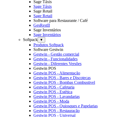
Sage Táxis
Sage Táxis
Sage Retail
Sage Retail
Software para Restaurante / Café
GesRestII
Sage Inventários
Sage Inventários
Softpack
▼
Produtos Softpack
Software Gestwin
Gestwin - Gestão comercial
Gestwin - Funcionalidades
Gestwin - Diferentes Versões
Gestwin POS
Gestwin POS - Alimentação
Gestwin POS - Bares e Discotecas
Gestwin POS - Bombas Combustivel
Gestwin POS - Cafetaria
Gestwin POS - Estética
Gestwin POS - Lavandarias
Gestwin POS - Moda
Gestwin POS - Quiosques e Papelarias
Gestwin POS - Restauração
Gestwin POS - Universal