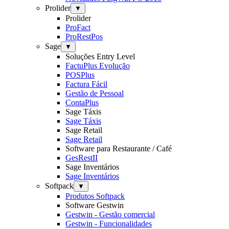
Prolider
▼
Prolider
ProFact
ProRestPos
Sage
▼
Soluções Entry Level
FactuPlus Evolução
POSPlus
Factura Fácil
Gestão de Pessoal
ContaPlus
Sage Táxis
Sage Táxis
Sage Retail
Sage Retail
Software para Restaurante / Café
GesRestII
Sage Inventários
Sage Inventários
Softpack
▼
Produtos Softpack
Software Gestwin
Gestwin - Gestão comercial
Gestwin - Funcionalidades