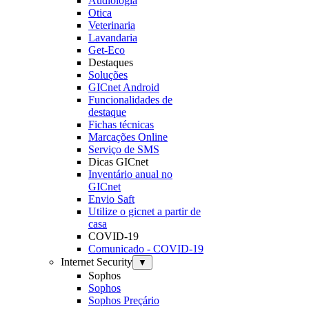
Audiologia
Otica
Veterinaria
Lavandaria
Get-Eco
Destaques
Soluções
GICnet Android
Funcionalidades de
destaque
Fichas técnicas
Marcações Online
Serviço de SMS
Dicas GICnet
Inventário anual no
GICnet
Envio Saft
Utilize o gicnet a partir de
casa
COVID-19
Comunicado - COVID-19
Internet Security
▼
Sophos
Sophos
Sophos Preçário