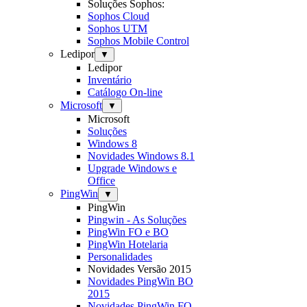
Soluções Sophos:
Sophos Cloud
Sophos UTM
Sophos Mobile Control
Ledipor
▼
Ledipor
Inventário
Catálogo On-line
Microsoft
▼
Microsoft
Soluções
Windows 8
Novidades Windows 8.1
Upgrade Windows e
Office
PingWin
▼
PingWin
Pingwin - As Soluções
PingWin FO e BO
PingWin Hotelaria
Personalidades
Novidades Versão 2015
Novidades PingWin BO
2015
Novidades PingWin FO