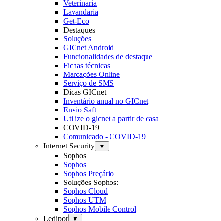
Veterinaria
Lavandaria
Get-Eco
Destaques
Soluções
GICnet Android
Funcionalidades de destaque
Fichas técnicas
Marcações Online
Serviço de SMS
Dicas GICnet
Inventário anual no GICnet
Envio Saft
Utilize o gicnet a partir de casa
COVID-19
Comunicado - COVID-19
Internet Security
▼
Sophos
Sophos
Sophos Preçário
Soluções Sophos:
Sophos Cloud
Sophos UTM
Sophos Mobile Control
Ledipor
▼