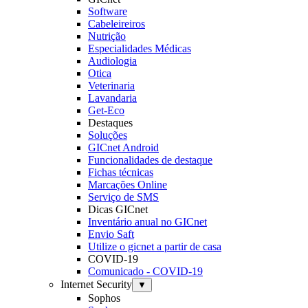
Software
Cabeleireiros
Nutrição
Especialidades Médicas
Audiologia
Otica
Veterinaria
Lavandaria
Get-Eco
Destaques
Soluções
GICnet Android
Funcionalidades de destaque
Fichas técnicas
Marcações Online
Serviço de SMS
Dicas GICnet
Inventário anual no GICnet
Envio Saft
Utilize o gicnet a partir de casa
COVID-19
Comunicado - COVID-19
Internet Security
▼
Sophos