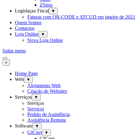
ZSpos
Legislaçao Fiscal
▼
Faturas com QR-CODE e ATCUD em janeiro de 2021
Quem Somos
Contactos
Loja Online
▼
Nova Loja Online
Saltar menu
×
Home Page
Web
▼
Alojamento Web
Criação de Websites
Serviços
▼
Serviços
Serviços
Pedido de Assistência
Assistência Remota
Software
▼
GICnet
▼
GICnet