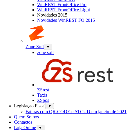
WinREST FrontOffice Pro
WinREST FrontOffice Light
Novidades 2015
Novidades WinREST FO 2015
Zone Soft
▼
zone soft
ZSrest
Taxis
ZSpos
Legislaçao Fiscal
▼
Faturas com QR-CODE e ATCUD em janeiro de 2021
Quem Somos
Contactos
Loja Online
▼