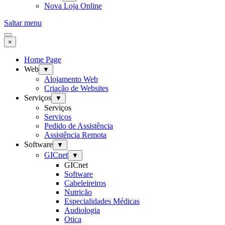
Nova Loja Online
Saltar menu
×
Home Page
Web
▼
Alojamento Web
Criação de Websites
Serviços
▼
Serviços
Serviços
Pedido de Assistência
Assistência Remota
Software
▼
GICnet
▼
GICnet
Software
Cabeleireiros
Nutrição
Especialidades Médicas
Audiologia
Otica