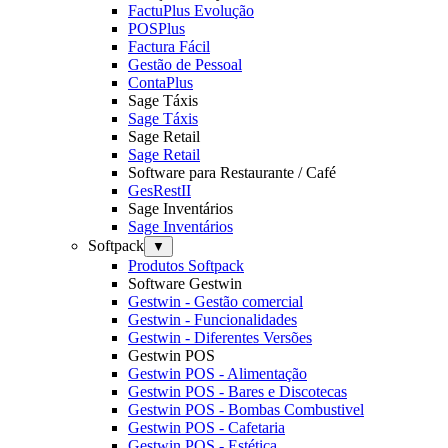
FactuPlus Evolução
POSPlus
Factura Fácil
Gestão de Pessoal
ContaPlus
Sage Táxis
Sage Táxis
Sage Retail
Sage Retail
Software para Restaurante / Café
GesRestII
Sage Inventários
Sage Inventários
Softpack
▼
Produtos Softpack
Software Gestwin
Gestwin - Gestão comercial
Gestwin - Funcionalidades
Gestwin - Diferentes Versões
Gestwin POS
Gestwin POS - Alimentação
Gestwin POS - Bares e Discotecas
Gestwin POS - Bombas Combustivel
Gestwin POS - Cafetaria
Gestwin POS - Estética