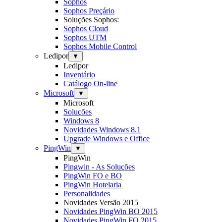
Sophos
Sophos Preçário
Soluções Sophos:
Sophos Cloud
Sophos UTM
Sophos Mobile Control
Ledipor
▼
Ledipor
Inventário
Catálogo On-line
Microsoft
▼
Microsoft
Soluções
Windows 8
Novidades Windows 8.1
Upgrade Windows e Office
PingWin
▼
PingWin
Pingwin - As Soluções
PingWin FO e BO
PingWin Hotelaria
Personalidades
Novidades Versão 2015
Novidades PingWin BO 2015
Novidades PingWin FO 2015