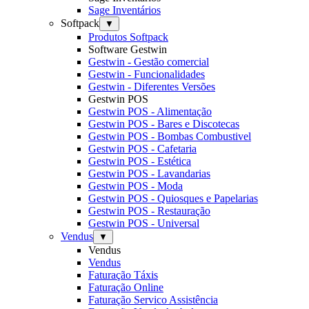
Sage Inventários
Softpack
▼
Produtos Softpack
Software Gestwin
Gestwin - Gestão comercial
Gestwin - Funcionalidades
Gestwin - Diferentes Versões
Gestwin POS
Gestwin POS - Alimentação
Gestwin POS - Bares e Discotecas
Gestwin POS - Bombas Combustivel
Gestwin POS - Cafetaria
Gestwin POS - Estética
Gestwin POS - Lavandarias
Gestwin POS - Moda
Gestwin POS - Quiosques e Papelarias
Gestwin POS - Restauração
Gestwin POS - Universal
Vendus
▼
Vendus
Vendus
Faturação Táxis
Faturação Online
Faturação Servico Assistência