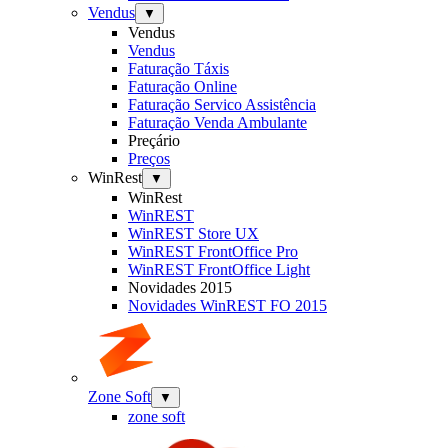
Vendus
▼
Vendus
Vendus
Faturação Táxis
Faturação Online
Faturação Servico Assistência
Faturação Venda Ambulante
Preçário
Preços
WinRest
▼
WinRest
WinREST
WinREST Store UX
WinREST FrontOffice Pro
WinREST FrontOffice Light
Novidades 2015
Novidades WinREST FO 2015
Zone Soft
▼
zone soft