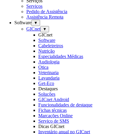
Serviços
Serviços
Pedido de Assistência
Assistência Remota
Software
▼
GICnet
▼
GICnet
Software
Cabeleireiros
Nutrição
Especialidades Médicas
Audiologia
Otica
Veterinaria
Lavandaria
Get-Eco
Destaques
Soluções
GICnet Android
Funcionalidades de destaque
Fichas técnicas
Marcações Online
Serviço de SMS
Dicas GICnet
Inventário anual no GICnet