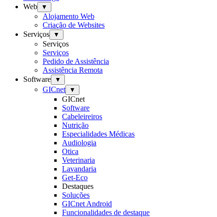
Web
▼
Alojamento Web
Criação de Websites
Serviços
▼
Serviços
Serviços
Pedido de Assistência
Assistência Remota
Software
▼
GICnet
▼
GICnet
Software
Cabeleireiros
Nutrição
Especialidades Médicas
Audiologia
Otica
Veterinaria
Lavandaria
Get-Eco
Destaques
Soluções
GICnet Android
Funcionalidades de destaque