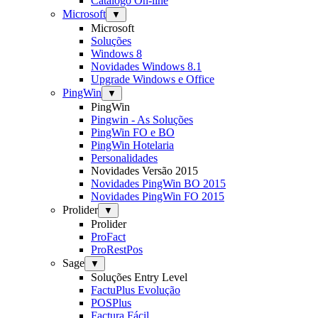
Catálogo On-line
Microsoft
▼
Microsoft
Soluções
Windows 8
Novidades Windows 8.1
Upgrade Windows e Office
PingWin
▼
PingWin
Pingwin - As Soluções
PingWin FO e BO
PingWin Hotelaria
Personalidades
Novidades Versão 2015
Novidades PingWin BO 2015
Novidades PingWin FO 2015
Prolider
▼
Prolider
ProFact
ProRestPos
Sage
▼
Soluções Entry Level
FactuPlus Evolução
POSPlus
Factura Fácil