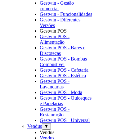
Gestwin - Gestão
comercial
Gestwin - Funcionalidades
Gestwin - Diferentes
Versões
Gestwin POS
Gestwin POS -
Alimentação
Gestwin POS - Bares e
Discotecas
Gestwin POS - Bombas
Combustivel
Gestwin POS - Cafetaria
Gestwin POS - Estética
Gestwin POS -
Lavandarias
Gestwin POS - Moda
Gestwin POS - Quiosques
e Papelarias
Gestwin POS -
Restauração
Gestwin POS - Universal
Vendus
▼
Vendus
Vendus