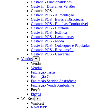
Gestwin - Funcionalidades
Gestwin - Diferentes Versões
Gestwin POS
Gestwin POS - Alimentação
Gestwin POS - Bares e Discotecas
Gestwin POS - Bombas Combustivel
Gestwin POS - Cafetaria
Gestwin POS - Estética
Gestwin POS - Lavandarias
Gestwin POS - Moda
Gestwin POS - Quiosques e Papelarias
Gestwin POS - Restauração
Gestwin POS - Universal
Vendus
▼
Vendus
Vendus
Faturação Táxis
Faturação Online
Faturação Servico Assistência
Faturação Venda Ambulante
Preçário
Preços
WinRest
▼
WinRest
WinREST