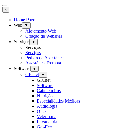
×
Home Page
Web
▼
Alojamento Web
Criação de Websites
Serviços
▼
Serviços
Serviços
Pedido de Assistência
Assistência Remota
Software
▼
GICnet
▼
GICnet
Software
Cabeleireiros
Nutrição
Especialidades Médicas
Audiologia
Otica
Veterinaria
Lavandaria
Get-Eco