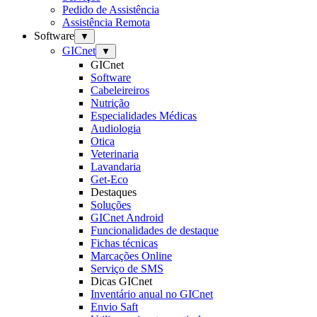
Pedido de Assistência
Assistência Remota
Software
▼
GICnet
▼
GICnet
Software
Cabeleireiros
Nutrição
Especialidades Médicas
Audiologia
Otica
Veterinaria
Lavandaria
Get-Eco
Destaques
Soluções
GICnet Android
Funcionalidades de destaque
Fichas técnicas
Marcações Online
Serviço de SMS
Dicas GICnet
Inventário anual no GICnet
Envio Saft