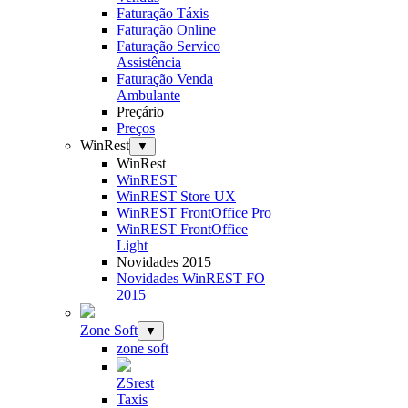
Faturação Táxis
Faturação Online
Faturação Servico
Assistência
Faturação Venda
Ambulante
Preçário
Preços
WinRest
▼
WinRest
WinREST
WinREST Store UX
WinREST FrontOffice Pro
WinREST FrontOffice
Light
Novidades 2015
Novidades WinREST FO
2015
Zone Soft
▼
zone soft
ZSrest
Taxis