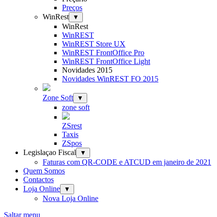
Preços
WinRest
▼
WinRest
WinREST
WinREST Store UX
WinREST FrontOffice Pro
WinREST FrontOffice Light
Novidades 2015
Novidades WinREST FO 2015
Zone Soft
▼
zone soft
ZSrest
Taxis
ZSpos
Legislaçao Fiscal
▼
Faturas com QR-CODE e ATCUD em janeiro de 2021
Quem Somos
Contactos
Loja Online
▼
Nova Loja Online
Saltar menu