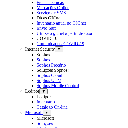
Fichas técnicas
Marcações Online
Serviço de SMS
Dicas GICnet
Inventário anual no GICnet
Envio Saft
Utilize o gicnet a partir de casa
COVID-19
Comunicado - COVID-19
Internet Security
▼
Sophos
Sophos
Sophos Preçário
Soluções Sophos:
Sophos Cloud
Sophos UTM
Sophos Mobile Control
Ledipor
▼
Ledipor
Inventário
Catálogo On-line
Microsoft
▼
Microsoft
Soluções