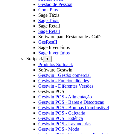
Gestão de Pessoal
ContaPlus
Sage Táxis
Sage Táxis
Sage Retail
Sage Retail
Software para Restaurante / Café
GesRestII
Sage Inventários
Sage Inventários
Softpack
▼
Produtos Softpack
Software Gestwin
Gestwin - Gestão comercial
Gestwin - Funcionalidades
Gestwin - Diferentes Versões
Gestwin POS
Gestwin POS - Alimentação
Gestwin POS - Bares e Discotecas
Gestwin POS - Bombas Combustivel
Gestwin POS - Cafetaria
Gestwin POS - Estética
Gestwin POS - Lavandarias
Gestwin POS - Moda