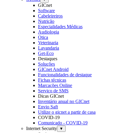
GICnet
Software
Cabeleireiros
Nutrição
Especialidades Médicas
Audiologia
Otica
Veterinaria
Lavandaria
Get-Eco
Destaques
Soluções
GICnet Android
Funcionalidades de destaque
Fichas técnicas
Marcações Online
Serviço de SMS
Dicas GICnet
Inventário anual no GICnet
Envio Saft
Utilize o gicnet a partir de casa
COVID-19
Comunicado - COVID-19
Internet Security
▼