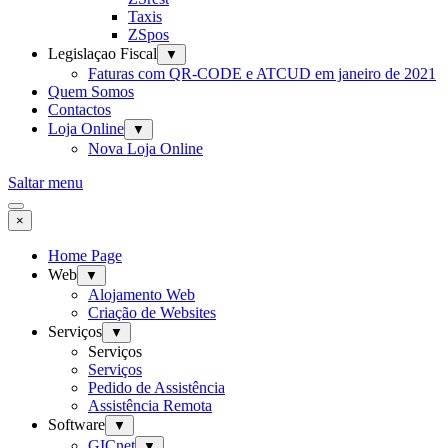
Taxis
ZSpos
Legislaçao Fiscal
▼
Faturas com QR-CODE e ATCUD em janeiro de 2021
Quem Somos
Contactos
Loja Online
▼
Nova Loja Online
Saltar menu
×
Home Page
Web
▼
Alojamento Web
Criação de Websites
Serviços
▼
Serviços
Serviços
Pedido de Assistência
Assistência Remota
Software
▼
GICnet
▼