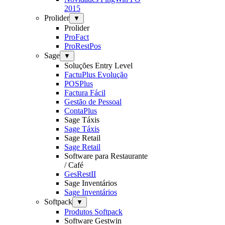
2015
Prolider
▼
Prolider
ProFact
ProRestPos
Sage
▼
Soluções Entry Level
FactuPlus Evolução
POSPlus
Factura Fácil
Gestão de Pessoal
ContaPlus
Sage Táxis
Sage Táxis
Sage Retail
Sage Retail
Software para Restaurante
/ Café
GesRestII
Sage Inventários
Sage Inventários
Softpack
▼
Produtos Softpack
Software Gestwin