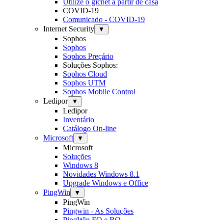
Utilize o gicnet a partir de casa
COVID-19
Comunicado - COVID-19
Internet Security
▼
Sophos
Sophos
Sophos Preçário
Soluções Sophos:
Sophos Cloud
Sophos UTM
Sophos Mobile Control
Ledipor
▼
Ledipor
Inventário
Catálogo On-line
Microsoft
▼
Microsoft
Soluções
Windows 8
Novidades Windows 8.1
Upgrade Windows e Office
PingWin
▼
PingWin
Pingwin - As Soluções
PingWin FO e BO