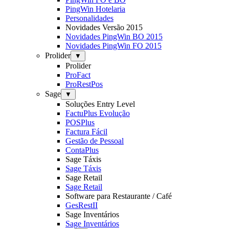
PingWin Hotelaria
Personalidades
Novidades Versão 2015
Novidades PingWin BO 2015
Novidades PingWin FO 2015
Prolider
▼
Prolider
ProFact
ProRestPos
Sage
▼
Soluções Entry Level
FactuPlus Evolução
POSPlus
Factura Fácil
Gestão de Pessoal
ContaPlus
Sage Táxis
Sage Táxis
Sage Retail
Sage Retail
Software para Restaurante / Café
GesRestII
Sage Inventários
Sage Inventários