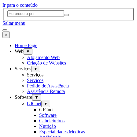
Ir para o conteúdo
Saltar menu
×
Home Page
Web
▼
Alojamento Web
Criação de Websites
Serviços
▼
Serviços
Serviços
Pedido de Assistência
Assistência Remota
Software
▼
GICnet
▼
GICnet
Software
Cabeleireiros
Nutrição
Especialidades Médicas