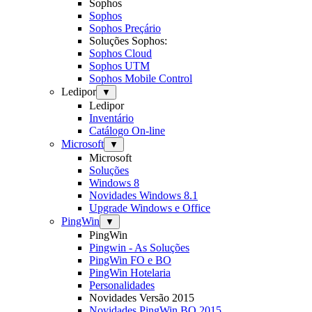
Sophos
Sophos
Sophos Preçário
Soluções Sophos:
Sophos Cloud
Sophos UTM
Sophos Mobile Control
Ledipor
▼
Ledipor
Inventário
Catálogo On-line
Microsoft
▼
Microsoft
Soluções
Windows 8
Novidades Windows 8.1
Upgrade Windows e Office
PingWin
▼
PingWin
Pingwin - As Soluções
PingWin FO e BO
PingWin Hotelaria
Personalidades
Novidades Versão 2015
Novidades PingWin BO 2015