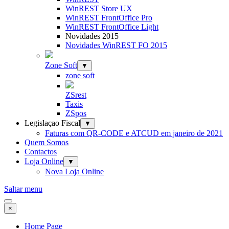
WinREST Store UX
WinREST FrontOffice Pro
WinREST FrontOffice Light
Novidades 2015
Novidades WinREST FO 2015
Zone Soft
▼
zone soft
ZSrest
Taxis
ZSpos
Legislaçao Fiscal
▼
Faturas com QR-CODE e ATCUD em janeiro de 2021
Quem Somos
Contactos
Loja Online
▼
Nova Loja Online
Saltar menu
×
Home Page