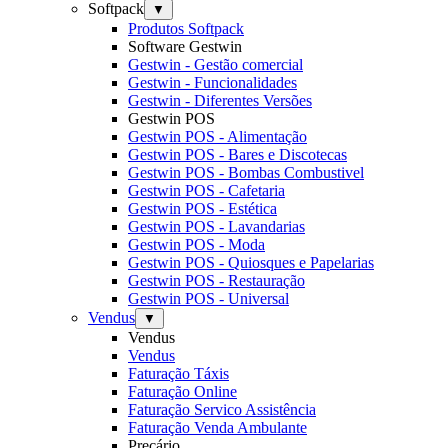
Softpack
▼
Produtos Softpack
Software Gestwin
Gestwin - Gestão comercial
Gestwin - Funcionalidades
Gestwin - Diferentes Versões
Gestwin POS
Gestwin POS - Alimentação
Gestwin POS - Bares e Discotecas
Gestwin POS - Bombas Combustivel
Gestwin POS - Cafetaria
Gestwin POS - Estética
Gestwin POS - Lavandarias
Gestwin POS - Moda
Gestwin POS - Quiosques e Papelarias
Gestwin POS - Restauração
Gestwin POS - Universal
Vendus
▼
Vendus
Vendus
Faturação Táxis
Faturação Online
Faturação Servico Assistência
Faturação Venda Ambulante
Preçário