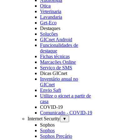
Audiologia
Otica
Veterinaria
Lavandaria
Get-Eco
Destaques
Soluções
GICnet Android
Funcionalidades de
destaque
Fichas técnicas
Marcações Online
Serviço de SMS
Dicas GICnet
Inventário anual no
GICnet
Envio Saft
Utilize o gicnet a partir de
casa
COVID-19
Comunicado - COVID-19
Internet Security
▼
Sophos
Sophos
Sophos Preçário