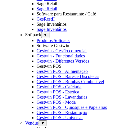
Sage Retail
Sage Retail
Software para Restaurante / Café
GesRestII
Sage Inventários
Sage Inventários
Softpack
▼
Produtos Softpack
Software Gestwin
Gestwin - Gestão comercial
Gestwin - Funcionalidades
Gestwin - Diferentes Versões
Gestwin POS
Gestwin POS - Alimentação
Gestwin POS - Bares e Discotecas
Gestwin POS - Bombas Combustivel
Gestwin POS - Cafetaria
Gestwin POS - Estética
Gestwin POS - Lavandarias
Gestwin POS - Moda
Gestwin POS - Quiosques e Papelarias
Gestwin POS - Restauração
Gestwin POS - Universal
Vendus
▼