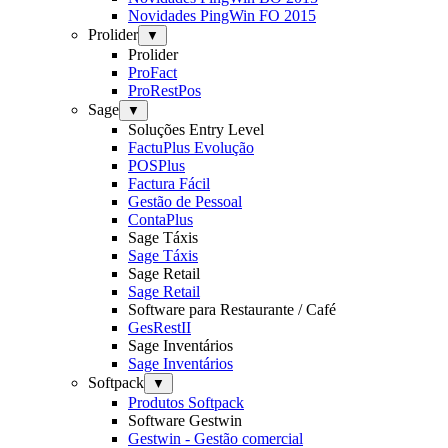
Novidades PingWin FO 2015
Prolider
▼
Prolider
ProFact
ProRestPos
Sage
▼
Soluções Entry Level
FactuPlus Evolução
POSPlus
Factura Fácil
Gestão de Pessoal
ContaPlus
Sage Táxis
Sage Táxis
Sage Retail
Sage Retail
Software para Restaurante / Café
GesRestII
Sage Inventários
Sage Inventários
Softpack
▼
Produtos Softpack
Software Gestwin
Gestwin - Gestão comercial