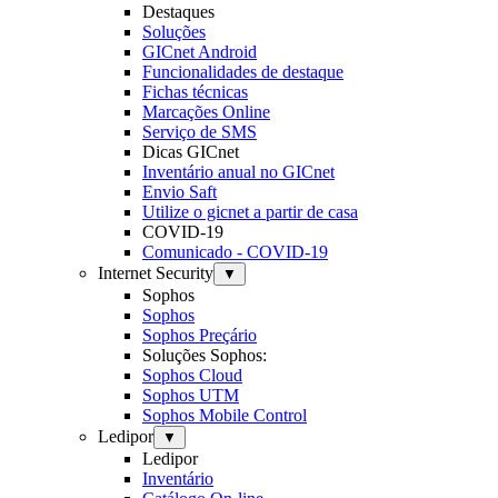
Destaques
Soluções
GICnet Android
Funcionalidades de destaque
Fichas técnicas
Marcações Online
Serviço de SMS
Dicas GICnet
Inventário anual no GICnet
Envio Saft
Utilize o gicnet a partir de casa
COVID-19
Comunicado - COVID-19
Internet Security
▼
Sophos
Sophos
Sophos Preçário
Soluções Sophos:
Sophos Cloud
Sophos UTM
Sophos Mobile Control
Ledipor
▼
Ledipor
Inventário