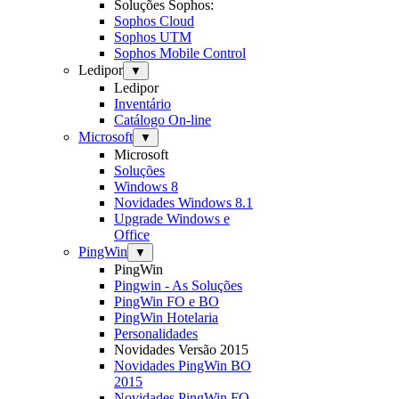
Soluções Sophos:
Sophos Cloud
Sophos UTM
Sophos Mobile Control
Ledipor
▼
Ledipor
Inventário
Catálogo On-line
Microsoft
▼
Microsoft
Soluções
Windows 8
Novidades Windows 8.1
Upgrade Windows e
Office
PingWin
▼
PingWin
Pingwin - As Soluções
PingWin FO e BO
PingWin Hotelaria
Personalidades
Novidades Versão 2015
Novidades PingWin BO
2015
Novidades PingWin FO