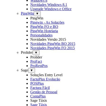
Windows 8
Novidades Windows 8.1
Upgrade Windows e Office
PingWin
▼
PingWin
Pingwin - As Soluções
PingWin FO e BO
PingWin Hotelaria
Personalidades
Novidades Versão 2015
Novidades PingWin BO 2015
Novidades PingWin FO 2015
Prolider
▼
Prolider
ProFact
ProRestPos
Sage
▼
Soluções Entry Level
FactuPlus Evolução
POSPlus
Factura Fácil
Gestão de Pessoal
ContaPlus
Sage Táxis
Sage Táxis