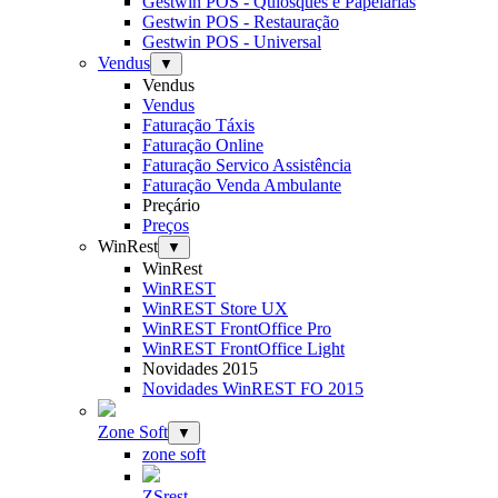
Gestwin POS - Quiosques e Papelarias
Gestwin POS - Restauração
Gestwin POS - Universal
Vendus
▼
Vendus
Vendus
Faturação Táxis
Faturação Online
Faturação Servico Assistência
Faturação Venda Ambulante
Preçário
Preços
WinRest
▼
WinRest
WinREST
WinREST Store UX
WinREST FrontOffice Pro
WinREST FrontOffice Light
Novidades 2015
Novidades WinREST FO 2015
Zone Soft
▼
zone soft
ZSrest