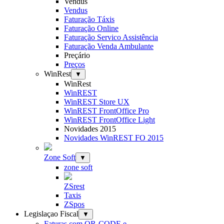
Vendus
Vendus
Faturação Táxis
Faturação Online
Faturação Servico Assistência
Faturação Venda Ambulante
Preçário
Preços
WinRest
▼
WinRest
WinREST
WinREST Store UX
WinREST FrontOffice Pro
WinREST FrontOffice Light
Novidades 2015
Novidades WinREST FO 2015
Zone Soft
▼
zone soft
ZSrest
Taxis
ZSpos
Legislaçao Fiscal
▼
Faturas com QR-CODE e