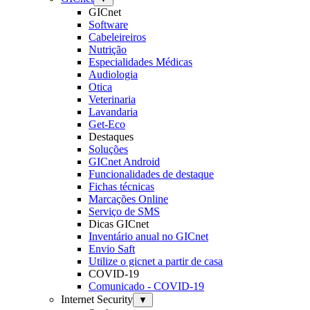
GICnet
Software
Cabeleireiros
Nutrição
Especialidades Médicas
Audiologia
Otica
Veterinaria
Lavandaria
Get-Eco
Destaques
Soluções
GICnet Android
Funcionalidades de destaque
Fichas técnicas
Marcações Online
Serviço de SMS
Dicas GICnet
Inventário anual no GICnet
Envio Saft
Utilize o gicnet a partir de casa
COVID-19
Comunicado - COVID-19
Internet Security
▼