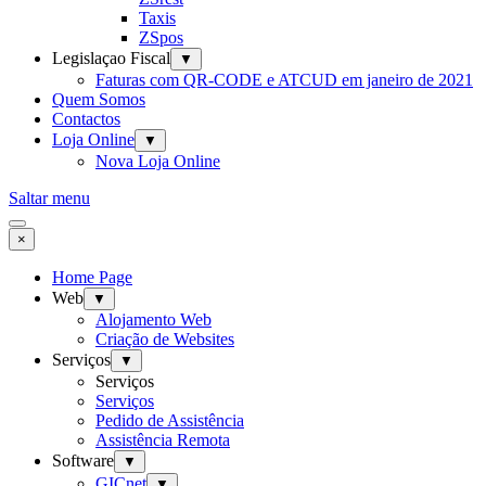
Taxis
ZSpos
Legislaçao Fiscal
▼
Faturas com QR-CODE e ATCUD em janeiro de 2021
Quem Somos
Contactos
Loja Online
▼
Nova Loja Online
Saltar menu
×
Home Page
Web
▼
Alojamento Web
Criação de Websites
Serviços
▼
Serviços
Serviços
Pedido de Assistência
Assistência Remota
Software
▼
GICnet
▼