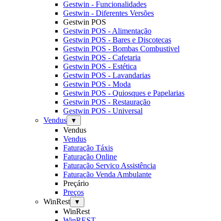
Gestwin - Funcionalidades
Gestwin - Diferentes Versões
Gestwin POS
Gestwin POS - Alimentação
Gestwin POS - Bares e Discotecas
Gestwin POS - Bombas Combustivel
Gestwin POS - Cafetaria
Gestwin POS - Estética
Gestwin POS - Lavandarias
Gestwin POS - Moda
Gestwin POS - Quiosques e Papelarias
Gestwin POS - Restauração
Gestwin POS - Universal
Vendus
▼
Vendus
Vendus
Faturação Táxis
Faturação Online
Faturação Servico Assistência
Faturação Venda Ambulante
Preçário
Preços
WinRest
▼
WinRest
WinREST