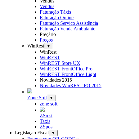
Vendus
Vendus
Faturação Táxis
Faturação Online
Faturação Servico Assistência
Faturação Venda Ambulante
Preçário
Preços
WinRest
▼
WinRest
WinREST
WinREST Store UX
WinREST FrontOffice Pro
WinREST FrontOffice Light
Novidades 2015
Novidades WinREST FO 2015
Zone Soft
▼
zone soft
ZSrest
Taxis
ZSpos
Legislaçao Fiscal
▼
Faturas com QR-CODE e