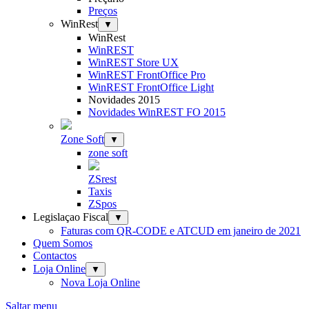
Preços
WinRest
▼
WinRest
WinREST
WinREST Store UX
WinREST FrontOffice Pro
WinREST FrontOffice Light
Novidades 2015
Novidades WinREST FO 2015
Zone Soft
▼
zone soft
ZSrest
Taxis
ZSpos
Legislaçao Fiscal
▼
Faturas com QR-CODE e ATCUD em janeiro de 2021
Quem Somos
Contactos
Loja Online
▼
Nova Loja Online
Saltar menu