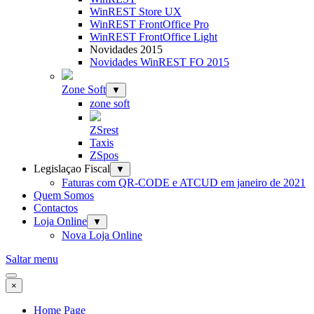
WinREST Store UX
WinREST FrontOffice Pro
WinREST FrontOffice Light
Novidades 2015
Novidades WinREST FO 2015
Zone Soft
▼
zone soft
ZSrest
Taxis
ZSpos
Legislaçao Fiscal
▼
Faturas com QR-CODE e ATCUD em janeiro de 2021
Quem Somos
Contactos
Loja Online
▼
Nova Loja Online
Saltar menu
×
Home Page