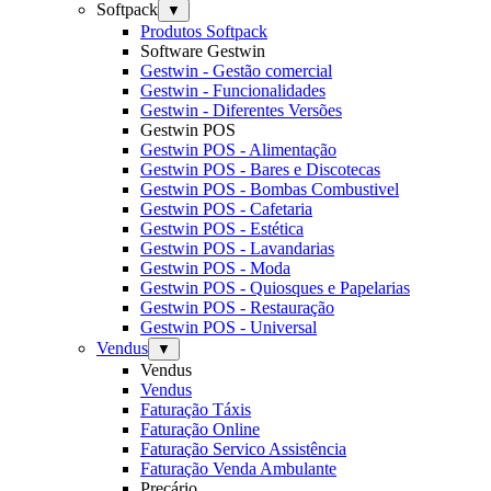
Softpack
▼
Produtos Softpack
Software Gestwin
Gestwin - Gestão comercial
Gestwin - Funcionalidades
Gestwin - Diferentes Versões
Gestwin POS
Gestwin POS - Alimentação
Gestwin POS - Bares e Discotecas
Gestwin POS - Bombas Combustivel
Gestwin POS - Cafetaria
Gestwin POS - Estética
Gestwin POS - Lavandarias
Gestwin POS - Moda
Gestwin POS - Quiosques e Papelarias
Gestwin POS - Restauração
Gestwin POS - Universal
Vendus
▼
Vendus
Vendus
Faturação Táxis
Faturação Online
Faturação Servico Assistência
Faturação Venda Ambulante
Preçário