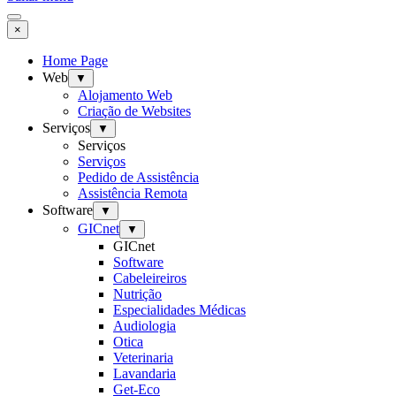
×
Home Page
Web
▼
Alojamento Web
Criação de Websites
Serviços
▼
Serviços
Serviços
Pedido de Assistência
Assistência Remota
Software
▼
GICnet
▼
GICnet
Software
Cabeleireiros
Nutrição
Especialidades Médicas
Audiologia
Otica
Veterinaria
Lavandaria
Get-Eco