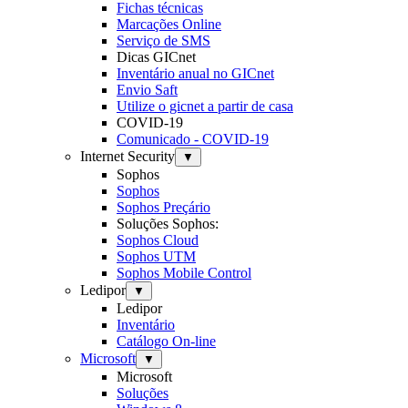
Fichas técnicas
Marcações Online
Serviço de SMS
Dicas GICnet
Inventário anual no GICnet
Envio Saft
Utilize o gicnet a partir de casa
COVID-19
Comunicado - COVID-19
Internet Security
▼
Sophos
Sophos
Sophos Preçário
Soluções Sophos:
Sophos Cloud
Sophos UTM
Sophos Mobile Control
Ledipor
▼
Ledipor
Inventário
Catálogo On-line
Microsoft
▼
Microsoft
Soluções