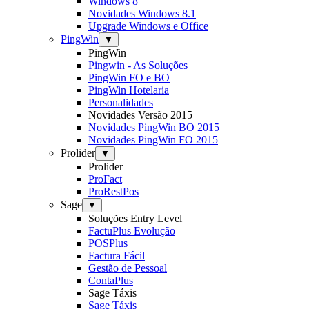
Windows 8
Novidades Windows 8.1
Upgrade Windows e Office
PingWin
▼
PingWin
Pingwin - As Soluções
PingWin FO e BO
PingWin Hotelaria
Personalidades
Novidades Versão 2015
Novidades PingWin BO 2015
Novidades PingWin FO 2015
Prolider
▼
Prolider
ProFact
ProRestPos
Sage
▼
Soluções Entry Level
FactuPlus Evolução
POSPlus
Factura Fácil
Gestão de Pessoal
ContaPlus
Sage Táxis
Sage Táxis