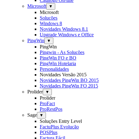
Catálogo On-line
Microsoft
▼
Microsoft
Soluções
Windows 8
Novidades Windows 8.1
Upgrade Windows e Office
PingWin
▼
PingWin
Pingwin - As Soluções
PingWin FO e BO
PingWin Hotelaria
Personalidades
Novidades Versão 2015
Novidades PingWin BO 2015
Novidades PingWin FO 2015
Prolider
▼
Prolider
ProFact
ProRestPos
Sage
▼
Soluções Entry Level
FactuPlus Evolução
POSPlus
Factura Fácil