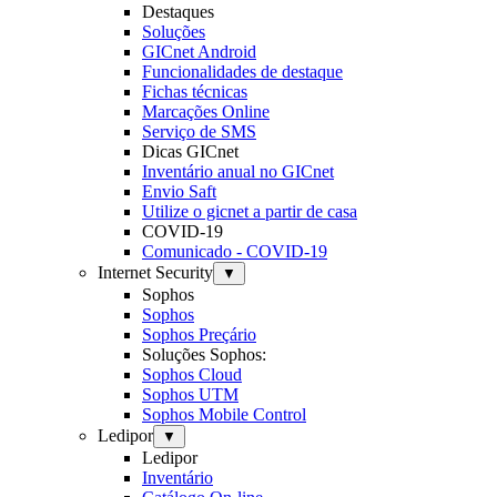
Destaques
Soluções
GICnet Android
Funcionalidades de destaque
Fichas técnicas
Marcações Online
Serviço de SMS
Dicas GICnet
Inventário anual no GICnet
Envio Saft
Utilize o gicnet a partir de casa
COVID-19
Comunicado - COVID-19
Internet Security
▼
Sophos
Sophos
Sophos Preçário
Soluções Sophos:
Sophos Cloud
Sophos UTM
Sophos Mobile Control
Ledipor
▼
Ledipor
Inventário