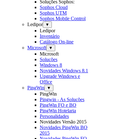
Soluções Sophos:
Sophos Cloud
Sophos UTM
Sophos Mobile Control
Ledipor
▼
Ledipor
Inventário
Catálogo On-line
Microsoft
▼
Microsoft
Soluções
Windows 8
Novidades Windows 8.1
Upgrade Windows e
Office
PingWin
▼
PingWin
Pingwin - As Soluções
PingWin FO e BO
PingWin Hotelaria
Personalidades
Novidades Versão 2015
Novidades PingWin BO
2015
Novidades PingWin FO