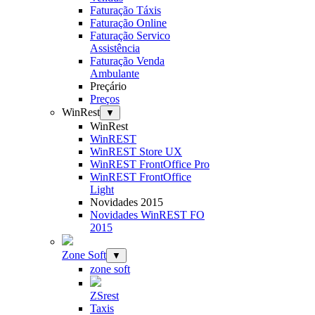
Faturação Táxis
Faturação Online
Faturação Servico
Assistência
Faturação Venda
Ambulante
Preçário
Preços
WinRest
▼
WinRest
WinREST
WinREST Store UX
WinREST FrontOffice Pro
WinREST FrontOffice
Light
Novidades 2015
Novidades WinREST FO
2015
Zone Soft
▼
zone soft
ZSrest
Taxis