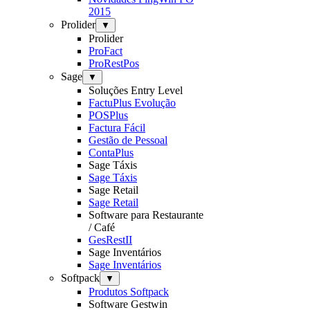
2015
Prolider
▼
Prolider
ProFact
ProRestPos
Sage
▼
Soluções Entry Level
FactuPlus Evolução
POSPlus
Factura Fácil
Gestão de Pessoal
ContaPlus
Sage Táxis
Sage Táxis
Sage Retail
Sage Retail
Software para Restaurante
/ Café
GesRestII
Sage Inventários
Sage Inventários
Softpack
▼
Produtos Softpack
Software Gestwin