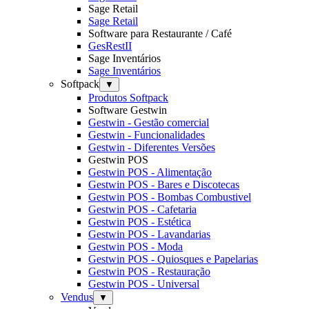
Sage Retail
Sage Retail
Software para Restaurante / Café
GesRestII
Sage Inventários
Sage Inventários
Softpack
▼
Produtos Softpack
Software Gestwin
Gestwin - Gestão comercial
Gestwin - Funcionalidades
Gestwin - Diferentes Versões
Gestwin POS
Gestwin POS - Alimentação
Gestwin POS - Bares e Discotecas
Gestwin POS - Bombas Combustivel
Gestwin POS - Cafetaria
Gestwin POS - Estética
Gestwin POS - Lavandarias
Gestwin POS - Moda
Gestwin POS - Quiosques e Papelarias
Gestwin POS - Restauração
Gestwin POS - Universal
Vendus
▼