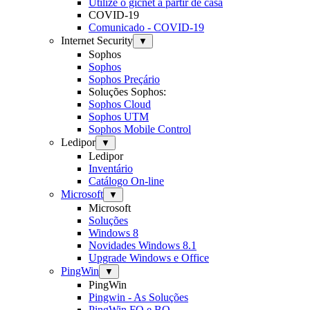
Utilize o gicnet a partir de casa
COVID-19
Comunicado - COVID-19
Internet Security
▼
Sophos
Sophos
Sophos Preçário
Soluções Sophos:
Sophos Cloud
Sophos UTM
Sophos Mobile Control
Ledipor
▼
Ledipor
Inventário
Catálogo On-line
Microsoft
▼
Microsoft
Soluções
Windows 8
Novidades Windows 8.1
Upgrade Windows e Office
PingWin
▼
PingWin
Pingwin - As Soluções
PingWin FO e BO