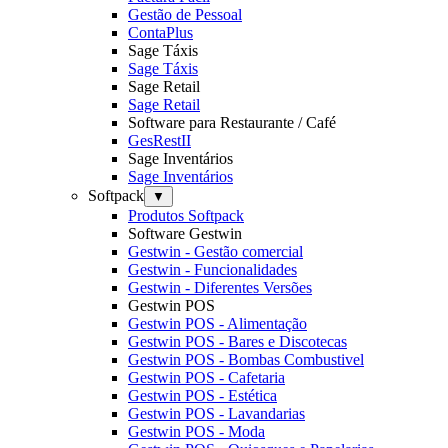
Gestão de Pessoal
ContaPlus
Sage Táxis
Sage Táxis
Sage Retail
Sage Retail
Software para Restaurante / Café
GesRestII
Sage Inventários
Sage Inventários
Softpack
▼
Produtos Softpack
Software Gestwin
Gestwin - Gestão comercial
Gestwin - Funcionalidades
Gestwin - Diferentes Versões
Gestwin POS
Gestwin POS - Alimentação
Gestwin POS - Bares e Discotecas
Gestwin POS - Bombas Combustivel
Gestwin POS - Cafetaria
Gestwin POS - Estética
Gestwin POS - Lavandarias
Gestwin POS - Moda