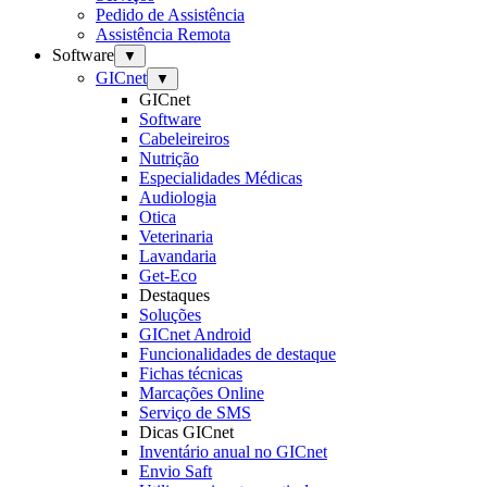
Pedido de Assistência
Assistência Remota
Software
▼
GICnet
▼
GICnet
Software
Cabeleireiros
Nutrição
Especialidades Médicas
Audiologia
Otica
Veterinaria
Lavandaria
Get-Eco
Destaques
Soluções
GICnet Android
Funcionalidades de destaque
Fichas técnicas
Marcações Online
Serviço de SMS
Dicas GICnet
Inventário anual no GICnet
Envio Saft