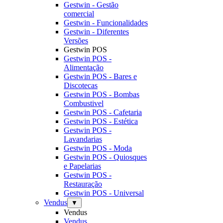
Gestwin - Gestão
comercial
Gestwin - Funcionalidades
Gestwin - Diferentes
Versões
Gestwin POS
Gestwin POS -
Alimentação
Gestwin POS - Bares e
Discotecas
Gestwin POS - Bombas
Combustivel
Gestwin POS - Cafetaria
Gestwin POS - Estética
Gestwin POS -
Lavandarias
Gestwin POS - Moda
Gestwin POS - Quiosques
e Papelarias
Gestwin POS -
Restauração
Gestwin POS - Universal
Vendus
▼
Vendus
Vendus