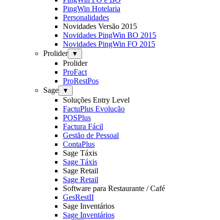
PingWin Hotelaria
Personalidades
Novidades Versão 2015
Novidades PingWin BO 2015
Novidades PingWin FO 2015
Prolider
▼
Prolider
ProFact
ProRestPos
Sage
▼
Soluções Entry Level
FactuPlus Evolução
POSPlus
Factura Fácil
Gestão de Pessoal
ContaPlus
Sage Táxis
Sage Táxis
Sage Retail
Sage Retail
Software para Restaurante / Café
GesRestII
Sage Inventários
Sage Inventários