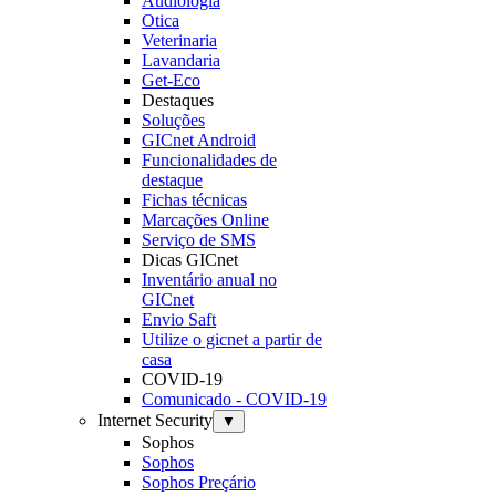
Audiologia
Otica
Veterinaria
Lavandaria
Get-Eco
Destaques
Soluções
GICnet Android
Funcionalidades de
destaque
Fichas técnicas
Marcações Online
Serviço de SMS
Dicas GICnet
Inventário anual no
GICnet
Envio Saft
Utilize o gicnet a partir de
casa
COVID-19
Comunicado - COVID-19
Internet Security
▼
Sophos
Sophos
Sophos Preçário