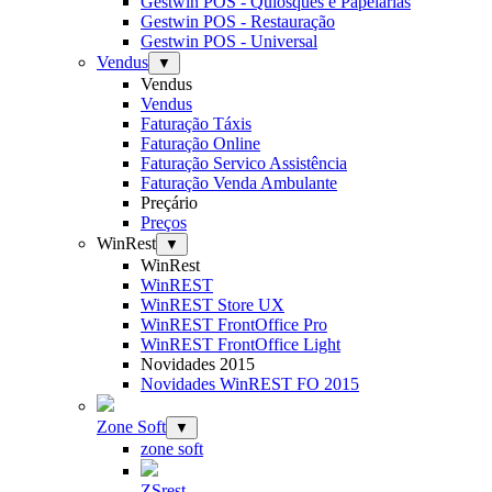
Gestwin POS - Quiosques e Papelarias
Gestwin POS - Restauração
Gestwin POS - Universal
Vendus
▼
Vendus
Vendus
Faturação Táxis
Faturação Online
Faturação Servico Assistência
Faturação Venda Ambulante
Preçário
Preços
WinRest
▼
WinRest
WinREST
WinREST Store UX
WinREST FrontOffice Pro
WinREST FrontOffice Light
Novidades 2015
Novidades WinREST FO 2015
Zone Soft
▼
zone soft
ZSrest