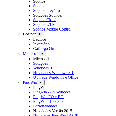
Sophos
Sophos
Sophos Preçário
Soluções Sophos:
Sophos Cloud
Sophos UTM
Sophos Mobile Control
Ledipor
▼
Ledipor
Inventário
Catálogo On-line
Microsoft
▼
Microsoft
Soluções
Windows 8
Novidades Windows 8.1
Upgrade Windows e Office
PingWin
▼
PingWin
Pingwin - As Soluções
PingWin FO e BO
PingWin Hotelaria
Personalidades
Novidades Versão 2015
Novidades PingWin BO 2015