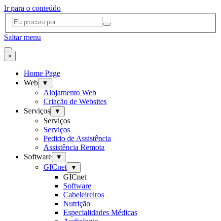
Ir para o conteúdo
Saltar menu
×
Home Page
Web
▼
Alojamento Web
Criação de Websites
Serviços
▼
Serviços
Serviços
Pedido de Assistência
Assistência Remota
Software
▼
GICnet
▼
GICnet
Software
Cabeleireiros
Nutrição
Especialidades Médicas