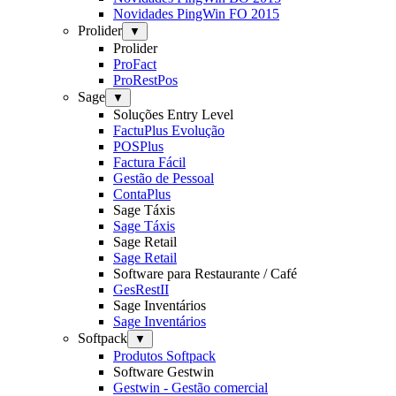
Novidades PingWin FO 2015
Prolider
▼
Prolider
ProFact
ProRestPos
Sage
▼
Soluções Entry Level
FactuPlus Evolução
POSPlus
Factura Fácil
Gestão de Pessoal
ContaPlus
Sage Táxis
Sage Táxis
Sage Retail
Sage Retail
Software para Restaurante / Café
GesRestII
Sage Inventários
Sage Inventários
Softpack
▼
Produtos Softpack
Software Gestwin
Gestwin - Gestão comercial