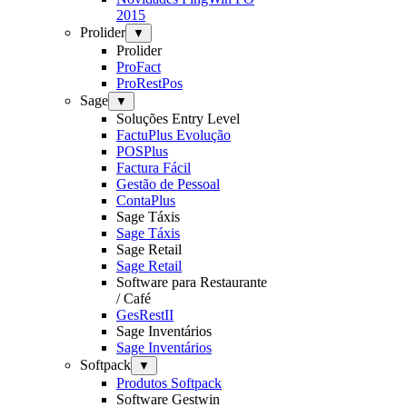
2015
Prolider
▼
Prolider
ProFact
ProRestPos
Sage
▼
Soluções Entry Level
FactuPlus Evolução
POSPlus
Factura Fácil
Gestão de Pessoal
ContaPlus
Sage Táxis
Sage Táxis
Sage Retail
Sage Retail
Software para Restaurante
/ Café
GesRestII
Sage Inventários
Sage Inventários
Softpack
▼
Produtos Softpack
Software Gestwin