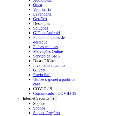
Audiologia
Otica
Veterinaria
Lavandaria
Get-Eco
Destaques
Soluções
GICnet Android
Funcionalidades de
destaque
Fichas técnicas
Marcações Online
Serviço de SMS
Dicas GICnet
Inventário anual no
GICnet
Envio Saft
Utilize o gicnet a partir de
casa
COVID-19
Comunicado - COVID-19
Internet Security
▼
Sophos
Sophos
Sophos Preçário