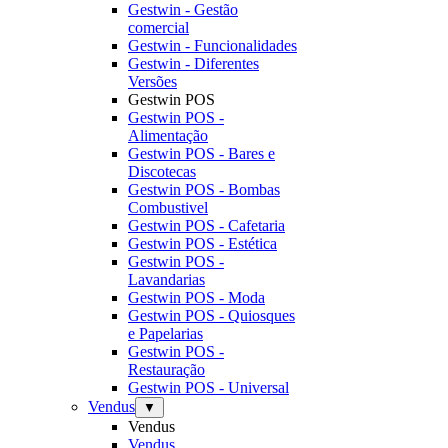
Gestwin - Gestão
comercial
Gestwin - Funcionalidades
Gestwin - Diferentes
Versões
Gestwin POS
Gestwin POS -
Alimentação
Gestwin POS - Bares e
Discotecas
Gestwin POS - Bombas
Combustivel
Gestwin POS - Cafetaria
Gestwin POS - Estética
Gestwin POS -
Lavandarias
Gestwin POS - Moda
Gestwin POS - Quiosques
e Papelarias
Gestwin POS -
Restauração
Gestwin POS - Universal
Vendus
▼
Vendus
Vendus