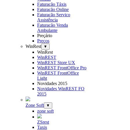
Faturação Táxis
Faturação Online
Faturação Servico
Assistência
Faturação Venda
Ambulante
Preçário
Preços
WinRest
▼
WinRest
WinREST
WinREST Store UX
WinREST FrontOffice Pro
WinREST FrontOffice
Light
Novidades 2015
Novidades WinREST FO
2015
Zone Soft
▼
zone soft
ZSrest
Taxis