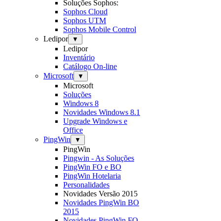
Soluções Sophos:
Sophos Cloud
Sophos UTM
Sophos Mobile Control
Ledipor
▼
Ledipor
Inventário
Catálogo On-line
Microsoft
▼
Microsoft
Soluções
Windows 8
Novidades Windows 8.1
Upgrade Windows e
Office
PingWin
▼
PingWin
Pingwin - As Soluções
PingWin FO e BO
PingWin Hotelaria
Personalidades
Novidades Versão 2015
Novidades PingWin BO
2015
Novidades PingWin FO