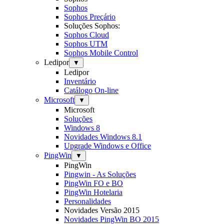
Sophos
Sophos Preçário
Soluções Sophos:
Sophos Cloud
Sophos UTM
Sophos Mobile Control
Ledipor
▼
Ledipor
Inventário
Catálogo On-line
Microsoft
▼
Microsoft
Soluções
Windows 8
Novidades Windows 8.1
Upgrade Windows e Office
PingWin
▼
PingWin
Pingwin - As Soluções
PingWin FO e BO
PingWin Hotelaria
Personalidades
Novidades Versão 2015
Novidades PingWin BO 2015