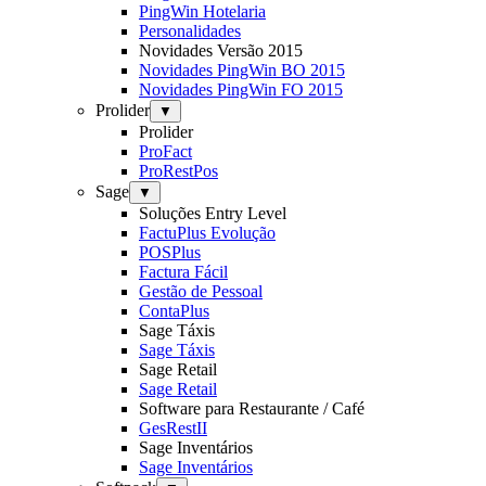
PingWin Hotelaria
Personalidades
Novidades Versão 2015
Novidades PingWin BO 2015
Novidades PingWin FO 2015
Prolider
▼
Prolider
ProFact
ProRestPos
Sage
▼
Soluções Entry Level
FactuPlus Evolução
POSPlus
Factura Fácil
Gestão de Pessoal
ContaPlus
Sage Táxis
Sage Táxis
Sage Retail
Sage Retail
Software para Restaurante / Café
GesRestII
Sage Inventários
Sage Inventários