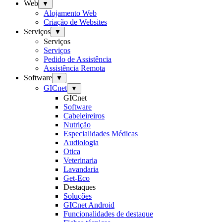
Web
▼
Alojamento Web
Criação de Websites
Serviços
▼
Serviços
Serviços
Pedido de Assistência
Assistência Remota
Software
▼
GICnet
▼
GICnet
Software
Cabeleireiros
Nutrição
Especialidades Médicas
Audiologia
Otica
Veterinaria
Lavandaria
Get-Eco
Destaques
Soluções
GICnet Android
Funcionalidades de destaque