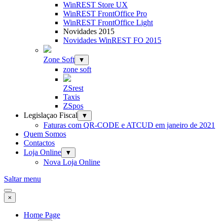
WinREST Store UX
WinREST FrontOffice Pro
WinREST FrontOffice Light
Novidades 2015
Novidades WinREST FO 2015
Zone Soft
▼
zone soft
ZSrest
Taxis
ZSpos
Legislaçao Fiscal
▼
Faturas com QR-CODE e ATCUD em janeiro de 2021
Quem Somos
Contactos
Loja Online
▼
Nova Loja Online
Saltar menu
×
Home Page