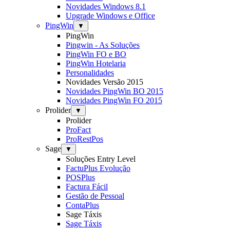
Novidades Windows 8.1
Upgrade Windows e Office
PingWin
▼
PingWin
Pingwin - As Soluções
PingWin FO e BO
PingWin Hotelaria
Personalidades
Novidades Versão 2015
Novidades PingWin BO 2015
Novidades PingWin FO 2015
Prolider
▼
Prolider
ProFact
ProRestPos
Sage
▼
Soluções Entry Level
FactuPlus Evolução
POSPlus
Factura Fácil
Gestão de Pessoal
ContaPlus
Sage Táxis
Sage Táxis