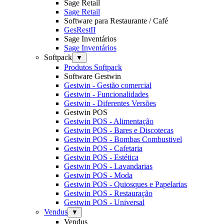
Sage Retail
Sage Retail
Software para Restaurante / Café
GesRestII
Sage Inventários
Sage Inventários
Softpack
▼
Produtos Softpack
Software Gestwin
Gestwin - Gestão comercial
Gestwin - Funcionalidades
Gestwin - Diferentes Versões
Gestwin POS
Gestwin POS - Alimentação
Gestwin POS - Bares e Discotecas
Gestwin POS - Bombas Combustivel
Gestwin POS - Cafetaria
Gestwin POS - Estética
Gestwin POS - Lavandarias
Gestwin POS - Moda
Gestwin POS - Quiosques e Papelarias
Gestwin POS - Restauração
Gestwin POS - Universal
Vendus
▼
Vendus