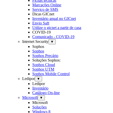
Fichas técnicas
Marcações Online
Serviço de SMS
Dicas GICnet
Inventário anual no GICnet
Envio Saft
Utilize o gicnet a partir de casa
COVID-19
Comunicado - COVID-19
Internet Security
▼
Sophos
Sophos
Sophos Preçário
Soluções Sophos:
Sophos Cloud
Sophos UTM
Sophos Mobile Control
Ledipor
▼
Ledipor
Inventário
Catálogo On-line
Microsoft
▼
Microsoft
Soluções
Windows 8