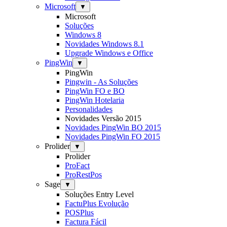
Microsoft
▼
Microsoft
Soluções
Windows 8
Novidades Windows 8.1
Upgrade Windows e Office
PingWin
▼
PingWin
Pingwin - As Soluções
PingWin FO e BO
PingWin Hotelaria
Personalidades
Novidades Versão 2015
Novidades PingWin BO 2015
Novidades PingWin FO 2015
Prolider
▼
Prolider
ProFact
ProRestPos
Sage
▼
Soluções Entry Level
FactuPlus Evolução
POSPlus
Factura Fácil