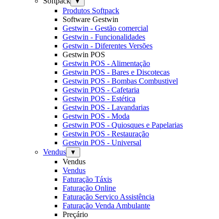
Softpack
▼
Produtos Softpack
Software Gestwin
Gestwin - Gestão comercial
Gestwin - Funcionalidades
Gestwin - Diferentes Versões
Gestwin POS
Gestwin POS - Alimentação
Gestwin POS - Bares e Discotecas
Gestwin POS - Bombas Combustivel
Gestwin POS - Cafetaria
Gestwin POS - Estética
Gestwin POS - Lavandarias
Gestwin POS - Moda
Gestwin POS - Quiosques e Papelarias
Gestwin POS - Restauração
Gestwin POS - Universal
Vendus
▼
Vendus
Vendus
Faturação Táxis
Faturação Online
Faturação Servico Assistência
Faturação Venda Ambulante
Preçário