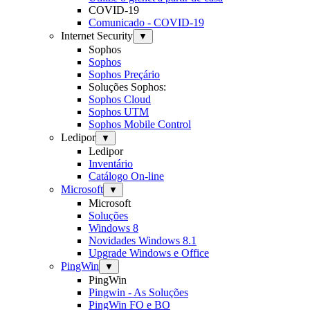
COVID-19
Comunicado - COVID-19
Internet Security
▼
Sophos
Sophos
Sophos Preçário
Soluções Sophos:
Sophos Cloud
Sophos UTM
Sophos Mobile Control
Ledipor
▼
Ledipor
Inventário
Catálogo On-line
Microsoft
▼
Microsoft
Soluções
Windows 8
Novidades Windows 8.1
Upgrade Windows e Office
PingWin
▼
PingWin
Pingwin - As Soluções
PingWin FO e BO