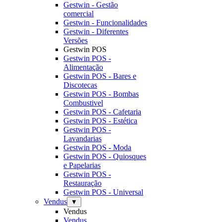
Gestwin - Gestão
comercial
Gestwin - Funcionalidades
Gestwin - Diferentes
Versões
Gestwin POS
Gestwin POS -
Alimentação
Gestwin POS - Bares e
Discotecas
Gestwin POS - Bombas
Combustivel
Gestwin POS - Cafetaria
Gestwin POS - Estética
Gestwin POS -
Lavandarias
Gestwin POS - Moda
Gestwin POS - Quiosques
e Papelarias
Gestwin POS -
Restauração
Gestwin POS - Universal
Vendus
▼
Vendus
Vendus