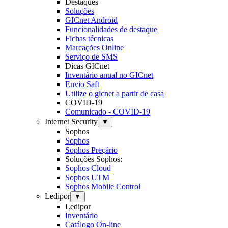
Destaques
Soluções
GICnet Android
Funcionalidades de destaque
Fichas técnicas
Marcações Online
Serviço de SMS
Dicas GICnet
Inventário anual no GICnet
Envio Saft
Utilize o gicnet a partir de casa
COVID-19
Comunicado - COVID-19
Internet Security
▼
Sophos
Sophos
Sophos Preçário
Soluções Sophos:
Sophos Cloud
Sophos UTM
Sophos Mobile Control
Ledipor
▼
Ledipor
Inventário
Catálogo On-line