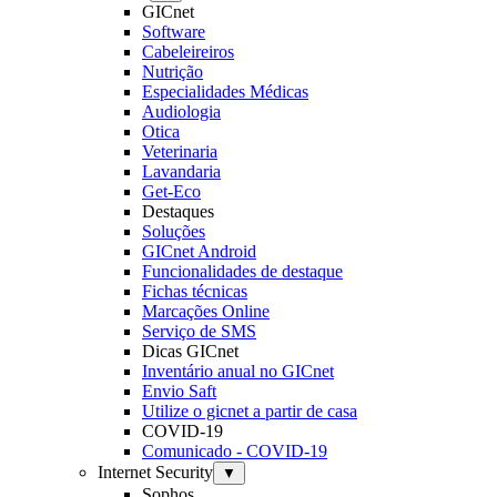
GICnet
Software
Cabeleireiros
Nutrição
Especialidades Médicas
Audiologia
Otica
Veterinaria
Lavandaria
Get-Eco
Destaques
Soluções
GICnet Android
Funcionalidades de destaque
Fichas técnicas
Marcações Online
Serviço de SMS
Dicas GICnet
Inventário anual no GICnet
Envio Saft
Utilize o gicnet a partir de casa
COVID-19
Comunicado - COVID-19
Internet Security
▼
Sophos