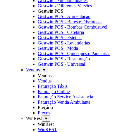
Gestwin - Funcionalidades
Gestwin - Diferentes Versões
Gestwin POS
Gestwin POS - Alimentação
Gestwin POS - Bares e Discotecas
Gestwin POS - Bombas Combustivel
Gestwin POS - Cafetaria
Gestwin POS - Estética
Gestwin POS - Lavandarias
Gestwin POS - Moda
Gestwin POS - Quiosques e Papelarias
Gestwin POS - Restauração
Gestwin POS - Universal
Vendus
▼
Vendus
Vendus
Faturação Táxis
Faturação Online
Faturação Servico Assistência
Faturação Venda Ambulante
Preçário
Preços
WinRest
▼
WinRest
WinREST