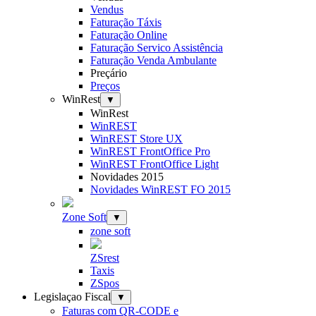
Vendus
Faturação Táxis
Faturação Online
Faturação Servico Assistência
Faturação Venda Ambulante
Preçário
Preços
WinRest
▼
WinRest
WinREST
WinREST Store UX
WinREST FrontOffice Pro
WinREST FrontOffice Light
Novidades 2015
Novidades WinREST FO 2015
Zone Soft
▼
zone soft
ZSrest
Taxis
ZSpos
Legislaçao Fiscal
▼
Faturas com QR-CODE e