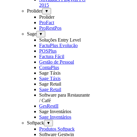
2015
Prolider
▼
Prolider
ProFact
ProRestPos
Sage
▼
Soluções Entry Level
FactuPlus Evolução
POSPlus
Factura Fácil
Gestão de Pessoal
ContaPlus
Sage Táxis
Sage Táxis
Sage Retail
Sage Retail
Software para Restaurante
/ Café
GesRestII
Sage Inventários
Sage Inventários
Softpack
▼
Produtos Softpack
Software Gestwin