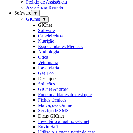
Pedido de Assistência
Assistência Remota
Software
▼
GICnet
▼
GICnet
Software
Cabeleireiros
Nutrição
Especialidades Médicas
Audiologia
Otica
Veterinaria
Lavandaria
Get-Eco
Destaques
Soluções
GICnet Android
Funcionalidades de destaque
Fichas técnicas
Marcações Online
Serviço de SMS
Dicas GICnet
Inventário anual no GICnet
Envio Saft
Utilize o gicnet a partir de casa