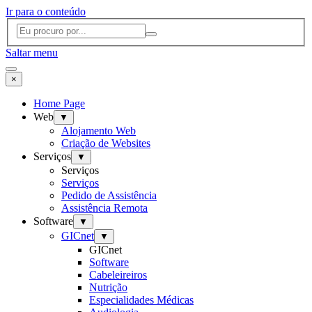
Ir para o conteúdo
Saltar menu
×
Home Page
Web
▼
Alojamento Web
Criação de Websites
Serviços
▼
Serviços
Serviços
Pedido de Assistência
Assistência Remota
Software
▼
GICnet
▼
GICnet
Software
Cabeleireiros
Nutrição
Especialidades Médicas