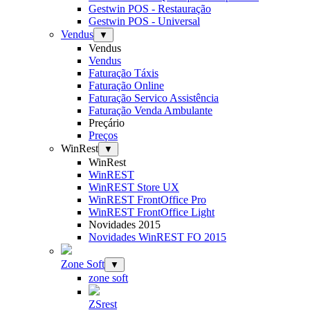
Gestwin POS - Restauração
Gestwin POS - Universal
Vendus
▼
Vendus
Vendus
Faturação Táxis
Faturação Online
Faturação Servico Assistência
Faturação Venda Ambulante
Preçário
Preços
WinRest
▼
WinRest
WinREST
WinREST Store UX
WinREST FrontOffice Pro
WinREST FrontOffice Light
Novidades 2015
Novidades WinREST FO 2015
Zone Soft
▼
zone soft
ZSrest