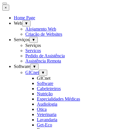
×
Home Page
Web
▼
Alojamento Web
Criação de Websites
Serviços
▼
Serviços
Serviços
Pedido de Assistência
Assistência Remota
Software
▼
GICnet
▼
GICnet
Software
Cabeleireiros
Nutrição
Especialidades Médicas
Audiologia
Otica
Veterinaria
Lavandaria
Get-Eco