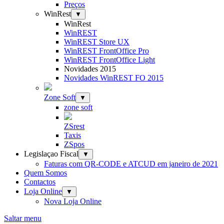
Preços
WinRest
▼
WinRest
WinREST
WinREST Store UX
WinREST FrontOffice Pro
WinREST FrontOffice Light
Novidades 2015
Novidades WinREST FO 2015
Zone Soft
▼
zone soft
ZSrest
Taxis
ZSpos
Legislaçao Fiscal
▼
Faturas com QR-CODE e ATCUD em janeiro de 2021
Quem Somos
Contactos
Loja Online
▼
Nova Loja Online
Saltar menu