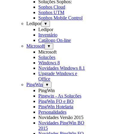
Soluções Sophos:
Sophos Cloud
Sophos UTM
Sophos Mobile Control
Ledipor
▼
Ledipor
Inventário
Catálogo On-line
Microsoft
▼
Microsoft
Soluções
Windows 8
Novidades Windows 8.1
Upgrade Windows e
Office
PingWin
▼
PingWin
Pingwin - As Soluções
PingWin FO e BO
PingWin Hotelaria
Personalidades
Novidades Versão 2015
Novidades PingWin BO
2015
Novidades PingWin FO