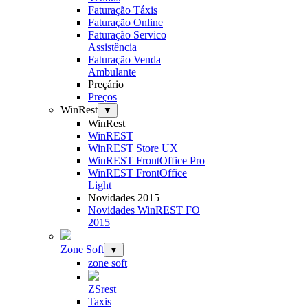
Faturação Táxis
Faturação Online
Faturação Servico
Assistência
Faturação Venda
Ambulante
Preçário
Preços
WinRest
▼
WinRest
WinREST
WinREST Store UX
WinREST FrontOffice Pro
WinREST FrontOffice
Light
Novidades 2015
Novidades WinREST FO
2015
Zone Soft
▼
zone soft
ZSrest
Taxis