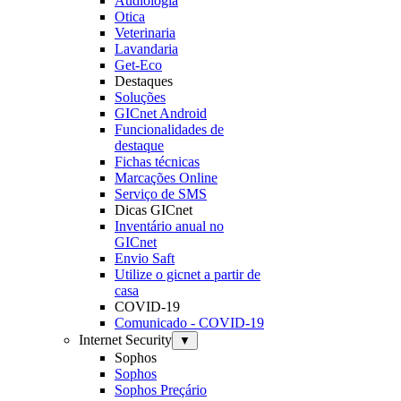
Audiologia
Otica
Veterinaria
Lavandaria
Get-Eco
Destaques
Soluções
GICnet Android
Funcionalidades de
destaque
Fichas técnicas
Marcações Online
Serviço de SMS
Dicas GICnet
Inventário anual no
GICnet
Envio Saft
Utilize o gicnet a partir de
casa
COVID-19
Comunicado - COVID-19
Internet Security
▼
Sophos
Sophos
Sophos Preçário