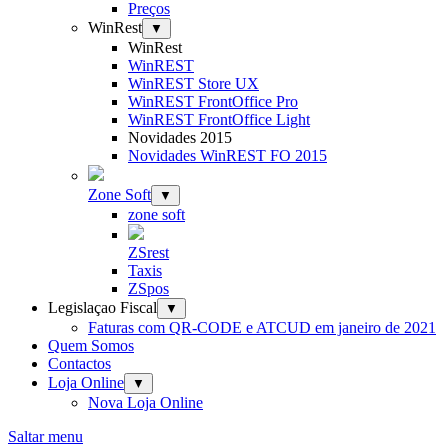
Preços
WinRest
▼
WinRest
WinREST
WinREST Store UX
WinREST FrontOffice Pro
WinREST FrontOffice Light
Novidades 2015
Novidades WinREST FO 2015
Zone Soft
▼
zone soft
ZSrest
Taxis
ZSpos
Legislaçao Fiscal
▼
Faturas com QR-CODE e ATCUD em janeiro de 2021
Quem Somos
Contactos
Loja Online
▼
Nova Loja Online
Saltar menu