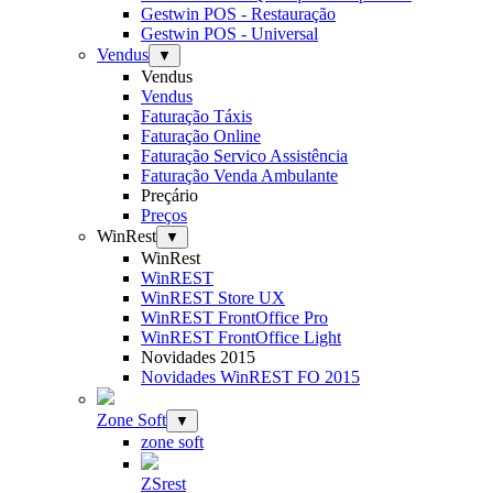
Gestwin POS - Restauração
Gestwin POS - Universal
Vendus
▼
Vendus
Vendus
Faturação Táxis
Faturação Online
Faturação Servico Assistência
Faturação Venda Ambulante
Preçário
Preços
WinRest
▼
WinRest
WinREST
WinREST Store UX
WinREST FrontOffice Pro
WinREST FrontOffice Light
Novidades 2015
Novidades WinREST FO 2015
Zone Soft
▼
zone soft
ZSrest