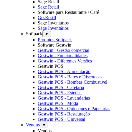
Sage Retail
Sage Retail
Software para Restaurante / Café
GesRestII
Sage Inventários
Sage Inventários
Softpack
▼
Produtos Softpack
Software Gestwin
Gestwin - Gestão comercial
Gestwin - Funcionalidades
Gestwin - Diferentes Versões
Gestwin POS
Gestwin POS - Alimentação
Gestwin POS - Bares e Discotecas
Gestwin POS - Bombas Combustivel
Gestwin POS - Cafetaria
Gestwin POS - Estética
Gestwin POS - Lavandarias
Gestwin POS - Moda
Gestwin POS - Quiosques e Papelarias
Gestwin POS - Restauração
Gestwin POS - Universal
Vendus
▼
Vendus