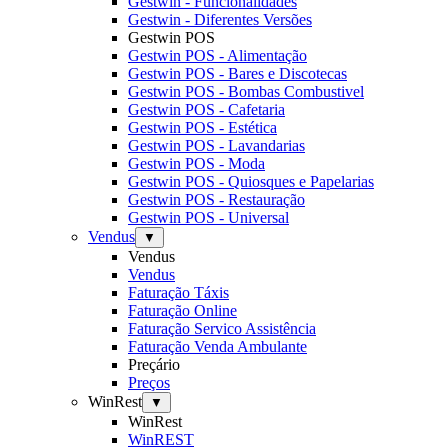
Gestwin - Funcionalidades
Gestwin - Diferentes Versões
Gestwin POS
Gestwin POS - Alimentação
Gestwin POS - Bares e Discotecas
Gestwin POS - Bombas Combustivel
Gestwin POS - Cafetaria
Gestwin POS - Estética
Gestwin POS - Lavandarias
Gestwin POS - Moda
Gestwin POS - Quiosques e Papelarias
Gestwin POS - Restauração
Gestwin POS - Universal
Vendus
▼
Vendus
Vendus
Faturação Táxis
Faturação Online
Faturação Servico Assistência
Faturação Venda Ambulante
Preçário
Preços
WinRest
▼
WinRest
WinREST