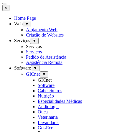
×
Home Page
Web
▼
Alojamento Web
Criação de Websites
Serviços
▼
Serviços
Serviços
Pedido de Assistência
Assistência Remota
Software
▼
GICnet
▼
GICnet
Software
Cabeleireiros
Nutrição
Especialidades Médicas
Audiologia
Otica
Veterinaria
Lavandaria
Get-Eco