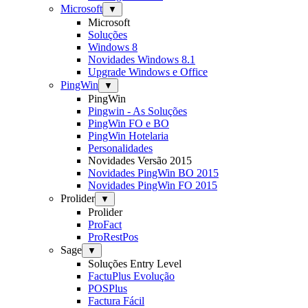
Microsoft
▼
Microsoft
Soluções
Windows 8
Novidades Windows 8.1
Upgrade Windows e Office
PingWin
▼
PingWin
Pingwin - As Soluções
PingWin FO e BO
PingWin Hotelaria
Personalidades
Novidades Versão 2015
Novidades PingWin BO 2015
Novidades PingWin FO 2015
Prolider
▼
Prolider
ProFact
ProRestPos
Sage
▼
Soluções Entry Level
FactuPlus Evolução
POSPlus
Factura Fácil