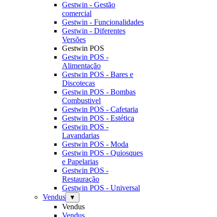
Gestwin - Gestão
comercial
Gestwin - Funcionalidades
Gestwin - Diferentes
Versões
Gestwin POS
Gestwin POS -
Alimentação
Gestwin POS - Bares e
Discotecas
Gestwin POS - Bombas
Combustivel
Gestwin POS - Cafetaria
Gestwin POS - Estética
Gestwin POS -
Lavandarias
Gestwin POS - Moda
Gestwin POS - Quiosques
e Papelarias
Gestwin POS -
Restauração
Gestwin POS - Universal
Vendus
▼
Vendus
Vendus