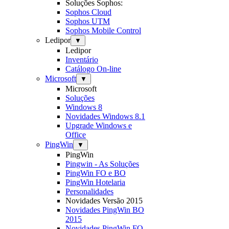
Soluções Sophos:
Sophos Cloud
Sophos UTM
Sophos Mobile Control
Ledipor
▼
Ledipor
Inventário
Catálogo On-line
Microsoft
▼
Microsoft
Soluções
Windows 8
Novidades Windows 8.1
Upgrade Windows e
Office
PingWin
▼
PingWin
Pingwin - As Soluções
PingWin FO e BO
PingWin Hotelaria
Personalidades
Novidades Versão 2015
Novidades PingWin BO
2015
Novidades PingWin FO