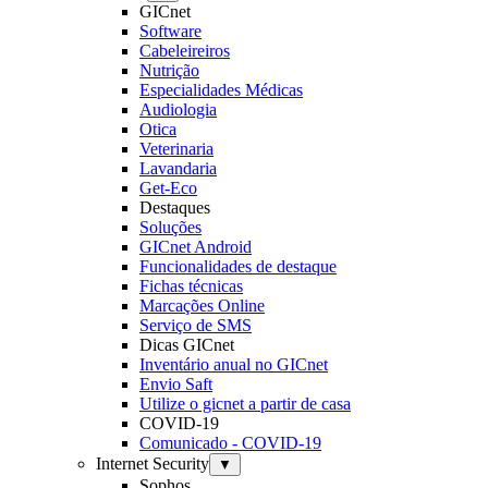
GICnet
Software
Cabeleireiros
Nutrição
Especialidades Médicas
Audiologia
Otica
Veterinaria
Lavandaria
Get-Eco
Destaques
Soluções
GICnet Android
Funcionalidades de destaque
Fichas técnicas
Marcações Online
Serviço de SMS
Dicas GICnet
Inventário anual no GICnet
Envio Saft
Utilize o gicnet a partir de casa
COVID-19
Comunicado - COVID-19
Internet Security
▼
Sophos