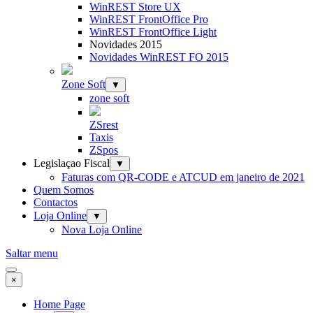
WinREST Store UX
WinREST FrontOffice Pro
WinREST FrontOffice Light
Novidades 2015
Novidades WinREST FO 2015
Zone Soft
▼
zone soft
ZSrest
Taxis
ZSpos
Legislaçao Fiscal
▼
Faturas com QR-CODE e ATCUD em janeiro de 2021
Quem Somos
Contactos
Loja Online
▼
Nova Loja Online
Saltar menu
×
Home Page