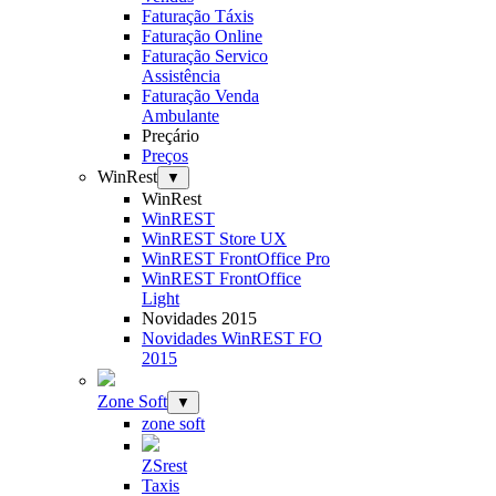
Faturação Táxis
Faturação Online
Faturação Servico
Assistência
Faturação Venda
Ambulante
Preçário
Preços
WinRest
▼
WinRest
WinREST
WinREST Store UX
WinREST FrontOffice Pro
WinREST FrontOffice
Light
Novidades 2015
Novidades WinREST FO
2015
Zone Soft
▼
zone soft
ZSrest
Taxis