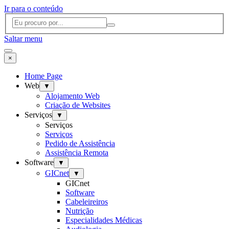
Ir para o conteúdo
Saltar menu
×
Home Page
Web
▼
Alojamento Web
Criação de Websites
Serviços
▼
Serviços
Serviços
Pedido de Assistência
Assistência Remota
Software
▼
GICnet
▼
GICnet
Software
Cabeleireiros
Nutrição
Especialidades Médicas