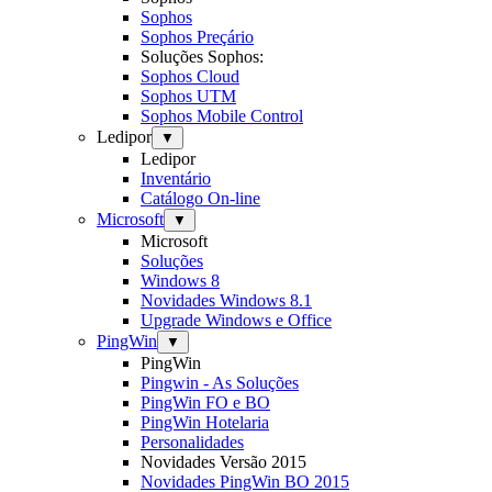
Sophos
Sophos Preçário
Soluções Sophos:
Sophos Cloud
Sophos UTM
Sophos Mobile Control
Ledipor
▼
Ledipor
Inventário
Catálogo On-line
Microsoft
▼
Microsoft
Soluções
Windows 8
Novidades Windows 8.1
Upgrade Windows e Office
PingWin
▼
PingWin
Pingwin - As Soluções
PingWin FO e BO
PingWin Hotelaria
Personalidades
Novidades Versão 2015
Novidades PingWin BO 2015