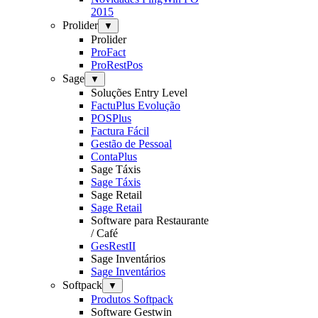
2015
Prolider
▼
Prolider
ProFact
ProRestPos
Sage
▼
Soluções Entry Level
FactuPlus Evolução
POSPlus
Factura Fácil
Gestão de Pessoal
ContaPlus
Sage Táxis
Sage Táxis
Sage Retail
Sage Retail
Software para Restaurante
/ Café
GesRestII
Sage Inventários
Sage Inventários
Softpack
▼
Produtos Softpack
Software Gestwin