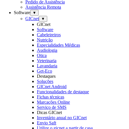
Pedido de Assistência
Assistência Remota
Software
▼
GICnet
▼
GICnet
Software
Cabeleireiros
Nutrição
Especialidades Médicas
Audiologia
Otica
Veterinaria
Lavandaria
Get-Eco
Destaques
Soluções
GICnet Android
Funcionalidades de destaque
Fichas técnicas
Marcações Online
Serviço de SMS
Dicas GICnet
Inventário anual no GICnet
Envio Saft
Utilize o gicnet a partir de casa