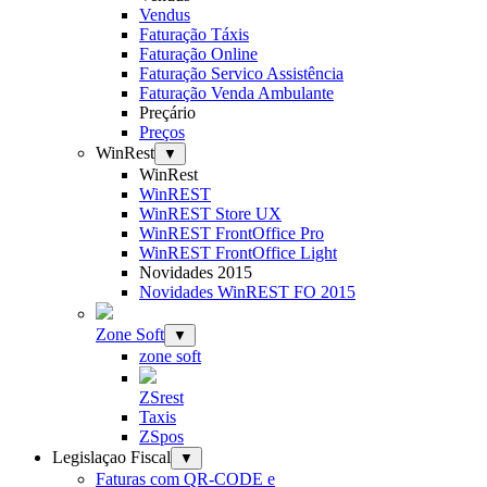
Vendus
Faturação Táxis
Faturação Online
Faturação Servico Assistência
Faturação Venda Ambulante
Preçário
Preços
WinRest
▼
WinRest
WinREST
WinREST Store UX
WinREST FrontOffice Pro
WinREST FrontOffice Light
Novidades 2015
Novidades WinREST FO 2015
Zone Soft
▼
zone soft
ZSrest
Taxis
ZSpos
Legislaçao Fiscal
▼
Faturas com QR-CODE e