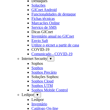
Destaques
Soluções
GICnet Android
Funcionalidades de destaque
Fichas técnicas
Marcações Online
Serviço de SMS
Dicas GICnet
Inventário anual no GICnet
Envio Saft
Utilize o gicnet a partir de casa
COVID-19
Comunicado - COVID-19
Internet Security
▼
Sophos
Sophos
Sophos Preçário
Soluções Sophos:
Sophos Cloud
Sophos UTM
Sophos Mobile Control
Ledipor
▼
Ledipor
Inventário
Catálogo On-line