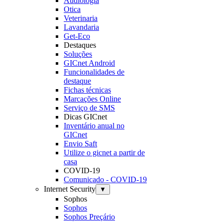
Audiologia
Otica
Veterinaria
Lavandaria
Get-Eco
Destaques
Soluções
GICnet Android
Funcionalidades de
destaque
Fichas técnicas
Marcações Online
Serviço de SMS
Dicas GICnet
Inventário anual no
GICnet
Envio Saft
Utilize o gicnet a partir de
casa
COVID-19
Comunicado - COVID-19
Internet Security
▼
Sophos
Sophos
Sophos Preçário