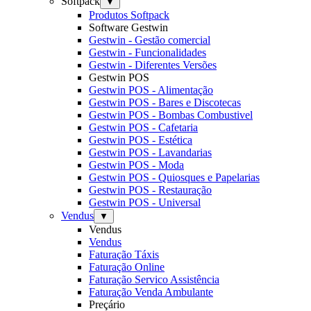
Softpack
▼
Produtos Softpack
Software Gestwin
Gestwin - Gestão comercial
Gestwin - Funcionalidades
Gestwin - Diferentes Versões
Gestwin POS
Gestwin POS - Alimentação
Gestwin POS - Bares e Discotecas
Gestwin POS - Bombas Combustivel
Gestwin POS - Cafetaria
Gestwin POS - Estética
Gestwin POS - Lavandarias
Gestwin POS - Moda
Gestwin POS - Quiosques e Papelarias
Gestwin POS - Restauração
Gestwin POS - Universal
Vendus
▼
Vendus
Vendus
Faturação Táxis
Faturação Online
Faturação Servico Assistência
Faturação Venda Ambulante
Preçário