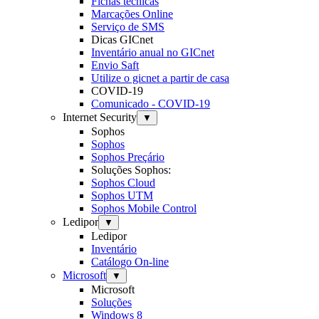
Fichas técnicas
Marcações Online
Serviço de SMS
Dicas GICnet
Inventário anual no GICnet
Envio Saft
Utilize o gicnet a partir de casa
COVID-19
Comunicado - COVID-19
Internet Security
▼
Sophos
Sophos
Sophos Preçário
Soluções Sophos:
Sophos Cloud
Sophos UTM
Sophos Mobile Control
Ledipor
▼
Ledipor
Inventário
Catálogo On-line
Microsoft
▼
Microsoft
Soluções
Windows 8