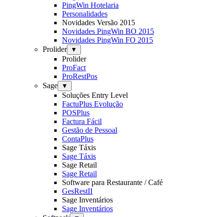
PingWin Hotelaria
Personalidades
Novidades Versão 2015
Novidades PingWin BO 2015
Novidades PingWin FO 2015
Prolider
▼
Prolider
ProFact
ProRestPos
Sage
▼
Soluções Entry Level
FactuPlus Evolução
POSPlus
Factura Fácil
Gestão de Pessoal
ContaPlus
Sage Táxis
Sage Táxis
Sage Retail
Sage Retail
Software para Restaurante / Café
GesRestII
Sage Inventários
Sage Inventários