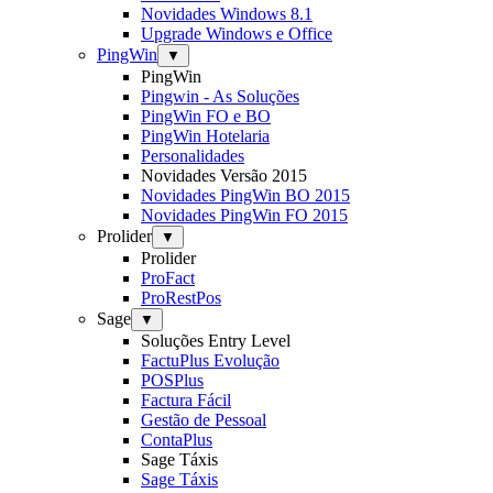
Novidades Windows 8.1
Upgrade Windows e Office
PingWin
▼
PingWin
Pingwin - As Soluções
PingWin FO e BO
PingWin Hotelaria
Personalidades
Novidades Versão 2015
Novidades PingWin BO 2015
Novidades PingWin FO 2015
Prolider
▼
Prolider
ProFact
ProRestPos
Sage
▼
Soluções Entry Level
FactuPlus Evolução
POSPlus
Factura Fácil
Gestão de Pessoal
ContaPlus
Sage Táxis
Sage Táxis