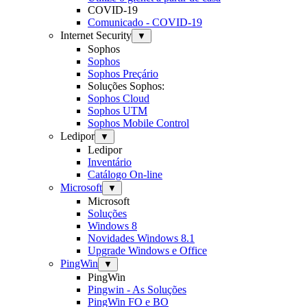
COVID-19
Comunicado - COVID-19
Internet Security
▼
Sophos
Sophos
Sophos Preçário
Soluções Sophos:
Sophos Cloud
Sophos UTM
Sophos Mobile Control
Ledipor
▼
Ledipor
Inventário
Catálogo On-line
Microsoft
▼
Microsoft
Soluções
Windows 8
Novidades Windows 8.1
Upgrade Windows e Office
PingWin
▼
PingWin
Pingwin - As Soluções
PingWin FO e BO