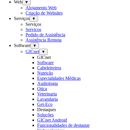
Web
▼
Alojamento Web
Criação de Websites
Serviços
▼
Serviços
Serviços
Pedido de Assistência
Assistência Remota
Software
▼
GICnet
▼
GICnet
Software
Cabeleireiros
Nutrição
Especialidades Médicas
Audiologia
Otica
Veterinaria
Lavandaria
Get-Eco
Destaques
Soluções
GICnet Android
Funcionalidades de destaque