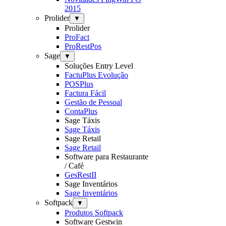
2015
Prolider
▼
Prolider
ProFact
ProRestPos
Sage
▼
Soluções Entry Level
FactuPlus Evolução
POSPlus
Factura Fácil
Gestão de Pessoal
ContaPlus
Sage Táxis
Sage Táxis
Sage Retail
Sage Retail
Software para Restaurante
/ Café
GesRestII
Sage Inventários
Sage Inventários
Softpack
▼
Produtos Softpack
Software Gestwin