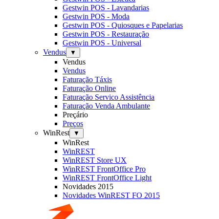
Gestwin POS - Lavandarias
Gestwin POS - Moda
Gestwin POS - Quiosques e Papelarias
Gestwin POS - Restauração
Gestwin POS - Universal
Vendus
▼
Vendus
Vendus
Faturação Táxis
Faturação Online
Faturação Servico Assistência
Faturação Venda Ambulante
Preçário
Preços
WinRest
▼
WinRest
WinREST
WinREST Store UX
WinREST FrontOffice Pro
WinREST FrontOffice Light
Novidades 2015
Novidades WinREST FO 2015