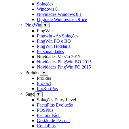
Soluções
Windows 8
Novidades Windows 8.1
Upgrade Windows e Office
PingWin
▼
PingWin
Pingwin - As Soluções
PingWin FO e BO
PingWin Hotelaria
Personalidades
Novidades Versão 2015
Novidades PingWin BO 2015
Novidades PingWin FO 2015
Prolider
▼
Prolider
ProFact
ProRestPos
Sage
▼
Soluções Entry Level
FactuPlus Evolução
POSPlus
Factura Fácil
Gestão de Pessoal
ContaPlus