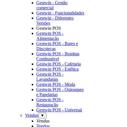
Gestwin - Gestão
comercial
Gestwin - Funcionalidades
Gestwin - Diferentes
Versões
Gestwin POS
Gestwin POS -
Alimentação
Gestwin POS - Bares e
Discotecas
Gestwin POS - Bombas
Combustivel
Gestwin POS - Cafetaria
Gestwin POS - Estética
Gestwin POS -
Lavandarias
Gestwin POS - Moda
Gestwin POS - Quiosques
e Papelarias
Gestwin POS -
Restauração
Gestwin POS - Universal
Vendus
▼
Vendus
Vendus