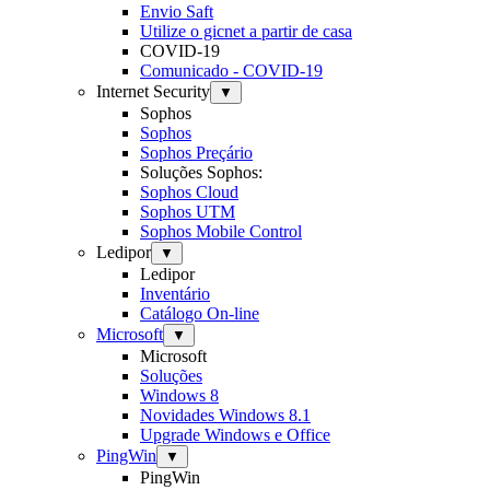
Envio Saft
Utilize o gicnet a partir de casa
COVID-19
Comunicado - COVID-19
Internet Security
▼
Sophos
Sophos
Sophos Preçário
Soluções Sophos:
Sophos Cloud
Sophos UTM
Sophos Mobile Control
Ledipor
▼
Ledipor
Inventário
Catálogo On-line
Microsoft
▼
Microsoft
Soluções
Windows 8
Novidades Windows 8.1
Upgrade Windows e Office
PingWin
▼
PingWin