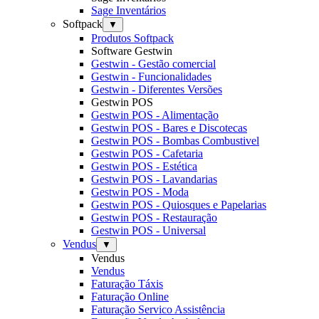
Sage Inventários
Softpack
▼
Produtos Softpack
Software Gestwin
Gestwin - Gestão comercial
Gestwin - Funcionalidades
Gestwin - Diferentes Versões
Gestwin POS
Gestwin POS - Alimentação
Gestwin POS - Bares e Discotecas
Gestwin POS - Bombas Combustivel
Gestwin POS - Cafetaria
Gestwin POS - Estética
Gestwin POS - Lavandarias
Gestwin POS - Moda
Gestwin POS - Quiosques e Papelarias
Gestwin POS - Restauração
Gestwin POS - Universal
Vendus
▼
Vendus
Vendus
Faturação Táxis
Faturação Online
Faturação Servico Assistência