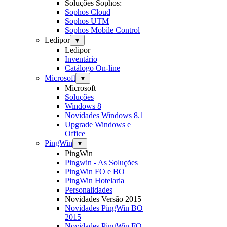
Soluções Sophos:
Sophos Cloud
Sophos UTM
Sophos Mobile Control
Ledipor
▼
Ledipor
Inventário
Catálogo On-line
Microsoft
▼
Microsoft
Soluções
Windows 8
Novidades Windows 8.1
Upgrade Windows e
Office
PingWin
▼
PingWin
Pingwin - As Soluções
PingWin FO e BO
PingWin Hotelaria
Personalidades
Novidades Versão 2015
Novidades PingWin BO
2015
Novidades PingWin FO