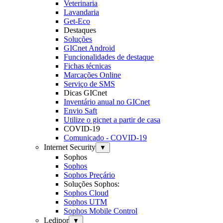
Veterinaria
Lavandaria
Get-Eco
Destaques
Soluções
GICnet Android
Funcionalidades de destaque
Fichas técnicas
Marcações Online
Serviço de SMS
Dicas GICnet
Inventário anual no GICnet
Envio Saft
Utilize o gicnet a partir de casa
COVID-19
Comunicado - COVID-19
Internet Security
▼
Sophos
Sophos
Sophos Preçário
Soluções Sophos:
Sophos Cloud
Sophos UTM
Sophos Mobile Control
Ledipor
▼