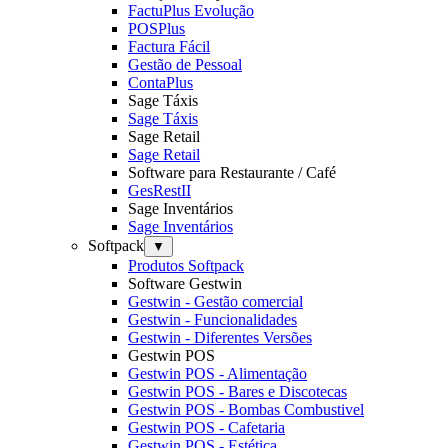
FactuPlus Evolução
POSPlus
Factura Fácil
Gestão de Pessoal
ContaPlus
Sage Táxis
Sage Táxis
Sage Retail
Sage Retail
Software para Restaurante / Café
GesRestII
Sage Inventários
Sage Inventários
Softpack
▼
Produtos Softpack
Software Gestwin
Gestwin - Gestão comercial
Gestwin - Funcionalidades
Gestwin - Diferentes Versões
Gestwin POS
Gestwin POS - Alimentação
Gestwin POS - Bares e Discotecas
Gestwin POS - Bombas Combustivel
Gestwin POS - Cafetaria
Gestwin POS - Estética