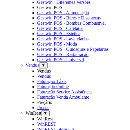
Gestwin - Diferentes Versões
Gestwin POS
Gestwin POS - Alimentação
Gestwin POS - Bares e Discotecas
Gestwin POS - Bombas Combustivel
Gestwin POS - Cafetaria
Gestwin POS - Estética
Gestwin POS - Lavandarias
Gestwin POS - Moda
Gestwin POS - Quiosques e Papelarias
Gestwin POS - Restauração
Gestwin POS - Universal
Vendus
▼
Vendus
Vendus
Faturação Táxis
Faturação Online
Faturação Servico Assistência
Faturação Venda Ambulante
Preçário
Preços
WinRest
▼
WinRest
WinREST
WinREST Store UX