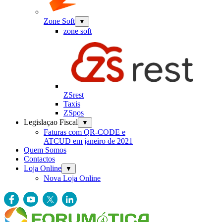
Zone Soft
▼
zone soft
ZSrest
Taxis
ZSpos
Legislaçao Fiscal
▼
Faturas com QR-CODE e
ATCUD em janeiro de 2021
Quem Somos
Contactos
Loja Online
▼
Nova Loja Online