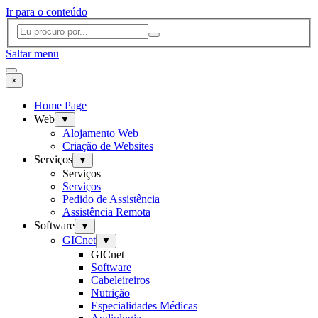
Ir para o conteúdo
Saltar menu
×
Home Page
Web
▼
Alojamento Web
Criação de Websites
Serviços
▼
Serviços
Serviços
Pedido de Assistência
Assistência Remota
Software
▼
GICnet
▼
GICnet
Software
Cabeleireiros
Nutrição
Especialidades Médicas