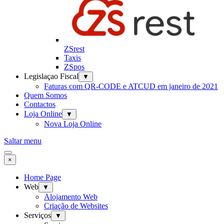
ZSrest
Taxis
ZSpos
Legislaçao Fiscal
▼
Faturas com QR-CODE e ATCUD em janeiro de 2021
Quem Somos
Contactos
Loja Online
▼
Nova Loja Online
Saltar menu
×
Home Page
Web
▼
Alojamento Web
Criação de Websites
Serviços
▼