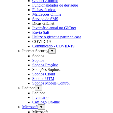
GICnet Android
Funcionalidades de destaque
Fichas técnicas
Marcações Online
Serviço de SMS
Dicas GICnet
Inventário anual no GICnet
Envio Saft
Utilize o gicnet a partir de casa
COVID-19
Comunicado - COVID-19
Internet Security
▼
Sophos
Sophos
Sophos Preçário
Soluções Sophos:
Sophos Cloud
Sophos UTM
Sophos Mobile Control
Ledipor
▼
Ledipor
Inventário
Catálogo On-line
Microsoft
▼
Microsoft