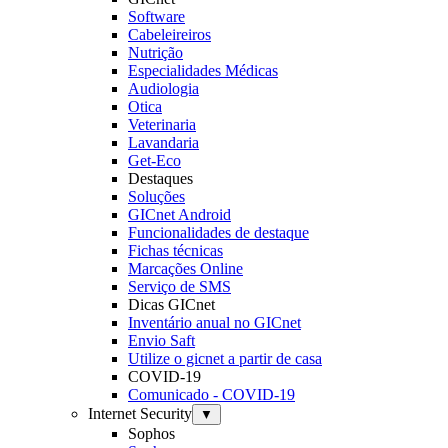
Software
Cabeleireiros
Nutrição
Especialidades Médicas
Audiologia
Otica
Veterinaria
Lavandaria
Get-Eco
Destaques
Soluções
GICnet Android
Funcionalidades de destaque
Fichas técnicas
Marcações Online
Serviço de SMS
Dicas GICnet
Inventário anual no GICnet
Envio Saft
Utilize o gicnet a partir de casa
COVID-19
Comunicado - COVID-19
Internet Security
▼
Sophos