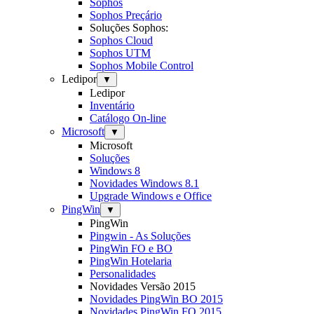
Sophos
Sophos Preçário
Soluções Sophos:
Sophos Cloud
Sophos UTM
Sophos Mobile Control
Ledipor
▼
Ledipor
Inventário
Catálogo On-line
Microsoft
▼
Microsoft
Soluções
Windows 8
Novidades Windows 8.1
Upgrade Windows e Office
PingWin
▼
PingWin
Pingwin - As Soluções
PingWin FO e BO
PingWin Hotelaria
Personalidades
Novidades Versão 2015
Novidades PingWin BO 2015
Novidades PingWin FO 2015