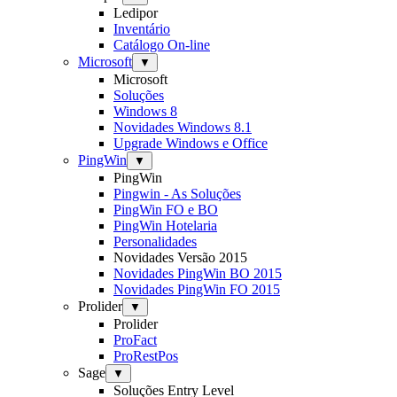
Ledipor
Inventário
Catálogo On-line
Microsoft
▼
Microsoft
Soluções
Windows 8
Novidades Windows 8.1
Upgrade Windows e Office
PingWin
▼
PingWin
Pingwin - As Soluções
PingWin FO e BO
PingWin Hotelaria
Personalidades
Novidades Versão 2015
Novidades PingWin BO 2015
Novidades PingWin FO 2015
Prolider
▼
Prolider
ProFact
ProRestPos
Sage
▼
Soluções Entry Level