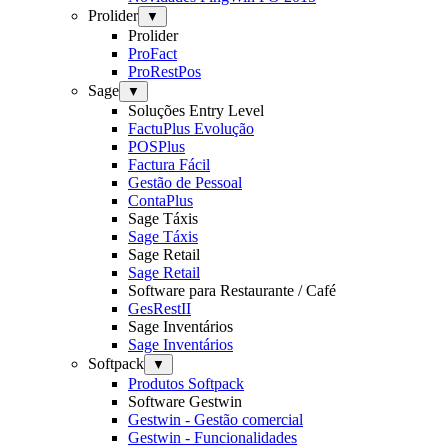
Prolider
▼
Prolider
ProFact
ProRestPos
Sage
▼
Soluções Entry Level
FactuPlus Evolução
POSPlus
Factura Fácil
Gestão de Pessoal
ContaPlus
Sage Táxis
Sage Táxis
Sage Retail
Sage Retail
Software para Restaurante / Café
GesRestII
Sage Inventários
Sage Inventários
Softpack
▼
Produtos Softpack
Software Gestwin
Gestwin - Gestão comercial
Gestwin - Funcionalidades