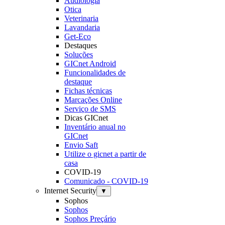
Audiologia
Otica
Veterinaria
Lavandaria
Get-Eco
Destaques
Soluções
GICnet Android
Funcionalidades de
destaque
Fichas técnicas
Marcações Online
Serviço de SMS
Dicas GICnet
Inventário anual no
GICnet
Envio Saft
Utilize o gicnet a partir de
casa
COVID-19
Comunicado - COVID-19
Internet Security
▼
Sophos
Sophos
Sophos Preçário