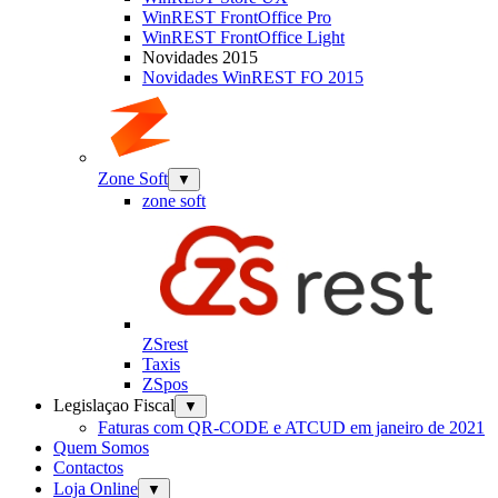
WinREST FrontOffice Pro
WinREST FrontOffice Light
Novidades 2015
Novidades WinREST FO 2015
Zone Soft
▼
zone soft
ZSrest
Taxis
ZSpos
Legislaçao Fiscal
▼
Faturas com QR-CODE e ATCUD em janeiro de 2021
Quem Somos
Contactos
Loja Online
▼