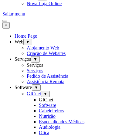
Nova Loja Online
Saltar menu
×
Home Page
Web
▼
Alojamento Web
Criação de Websites
Serviços
▼
Serviços
Serviços
Pedido de Assistência
Assistência Remota
Software
▼
GICnet
▼
GICnet
Software
Cabeleireiros
Nutrição
Especialidades Médicas
Audiologia
Otica