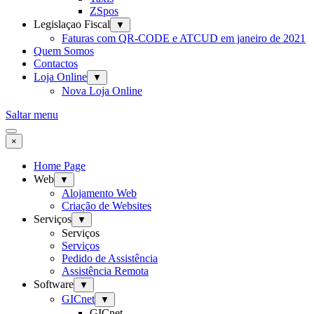
ZSpos
Legislaçao Fiscal
▼
Faturas com QR-CODE e ATCUD em janeiro de 2021
Quem Somos
Contactos
Loja Online
▼
Nova Loja Online
Saltar menu
×
Home Page
Web
▼
Alojamento Web
Criação de Websites
Serviços
▼
Serviços
Serviços
Pedido de Assistência
Assistência Remota
Software
▼
GICnet
▼
GICnet