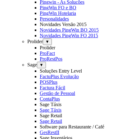
Pingwin - As Soluções
PingWin FO e BO
PingWin Hotelaria
Personalidades
Novidades Versão 2015
Novidades PingWin BO 2015
Novidades PingWin FO 2015
Prolider
▼
Prolider
ProFact
ProRestPos
Sage
▼
Soluções Entry Level
FactuPlus Evolução
POSPlus
Factura Fácil
Gestão de Pessoal
ContaPlus
Sage Táxis
Sage Táxis
Sage Retail
Sage Retail
Software para Restaurante / Café
GesRestII
Sage Inventários