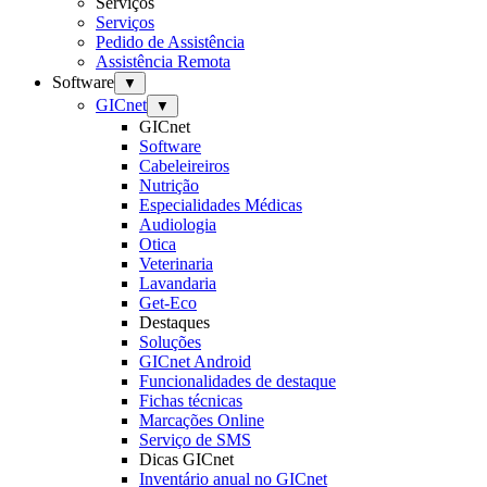
Serviços
Serviços
Pedido de Assistência
Assistência Remota
Software
▼
GICnet
▼
GICnet
Software
Cabeleireiros
Nutrição
Especialidades Médicas
Audiologia
Otica
Veterinaria
Lavandaria
Get-Eco
Destaques
Soluções
GICnet Android
Funcionalidades de destaque
Fichas técnicas
Marcações Online
Serviço de SMS
Dicas GICnet
Inventário anual no GICnet