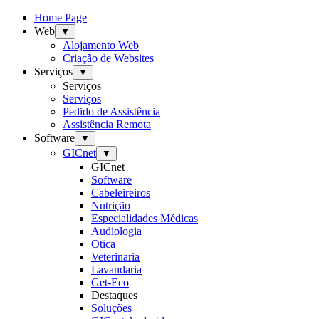
Home Page
Web
▼
Alojamento Web
Criação de Websites
Serviços
▼
Serviços
Serviços
Pedido de Assistência
Assistência Remota
Software
▼
GICnet
▼
GICnet
Software
Cabeleireiros
Nutrição
Especialidades Médicas
Audiologia
Otica
Veterinaria
Lavandaria
Get-Eco
Destaques
Soluções