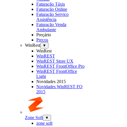
Faturação Táxis
Faturação Online
Faturação Servico
Assistência
Faturação Venda
Ambulante
Preçário
Preços
WinRest
▼
WinRest
WinREST
WinREST Store UX
WinREST FrontOffice Pro
WinREST FrontOffice
Light
Novidades 2015
Novidades WinREST FO
2015
Zone Soft
▼
zone soft