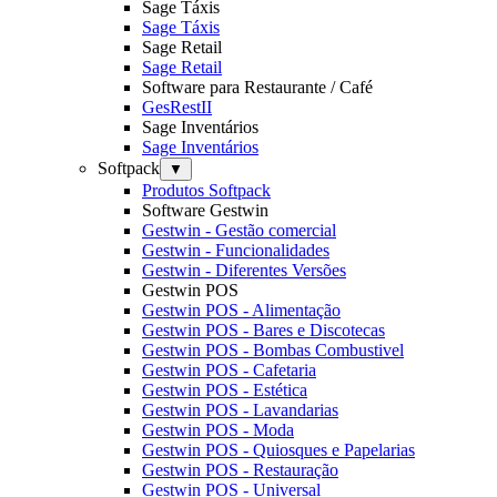
Sage Táxis
Sage Táxis
Sage Retail
Sage Retail
Software para Restaurante / Café
GesRestII
Sage Inventários
Sage Inventários
Softpack
▼
Produtos Softpack
Software Gestwin
Gestwin - Gestão comercial
Gestwin - Funcionalidades
Gestwin - Diferentes Versões
Gestwin POS
Gestwin POS - Alimentação
Gestwin POS - Bares e Discotecas
Gestwin POS - Bombas Combustivel
Gestwin POS - Cafetaria
Gestwin POS - Estética
Gestwin POS - Lavandarias
Gestwin POS - Moda
Gestwin POS - Quiosques e Papelarias
Gestwin POS - Restauração
Gestwin POS - Universal