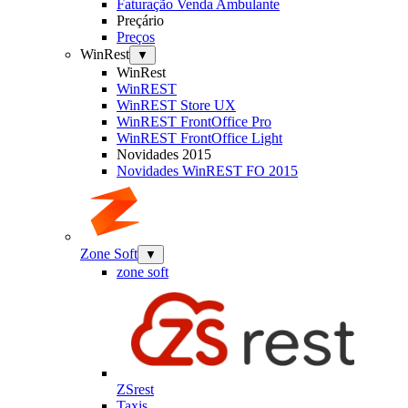
Faturação Venda Ambulante
Preçário
Preços
WinRest
▼
WinRest
WinREST
WinREST Store UX
WinREST FrontOffice Pro
WinREST FrontOffice Light
Novidades 2015
Novidades WinREST FO 2015
Zone Soft
▼
zone soft
ZSrest
Taxis