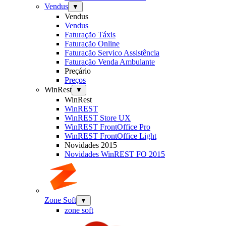
Vendus
▼
Vendus
Vendus
Faturação Táxis
Faturação Online
Faturação Servico Assistência
Faturação Venda Ambulante
Preçário
Preços
WinRest
▼
WinRest
WinREST
WinREST Store UX
WinREST FrontOffice Pro
WinREST FrontOffice Light
Novidades 2015
Novidades WinREST FO 2015
Zone Soft
▼
zone soft