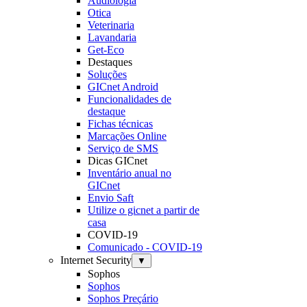
Audiologia
Otica
Veterinaria
Lavandaria
Get-Eco
Destaques
Soluções
GICnet Android
Funcionalidades de
destaque
Fichas técnicas
Marcações Online
Serviço de SMS
Dicas GICnet
Inventário anual no
GICnet
Envio Saft
Utilize o gicnet a partir de
casa
COVID-19
Comunicado - COVID-19
Internet Security
▼
Sophos
Sophos
Sophos Preçário