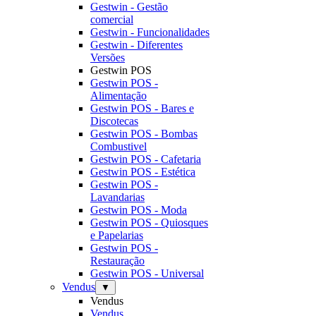
Gestwin - Gestão
comercial
Gestwin - Funcionalidades
Gestwin - Diferentes
Versões
Gestwin POS
Gestwin POS -
Alimentação
Gestwin POS - Bares e
Discotecas
Gestwin POS - Bombas
Combustivel
Gestwin POS - Cafetaria
Gestwin POS - Estética
Gestwin POS -
Lavandarias
Gestwin POS - Moda
Gestwin POS - Quiosques
e Papelarias
Gestwin POS -
Restauração
Gestwin POS - Universal
Vendus
▼
Vendus
Vendus