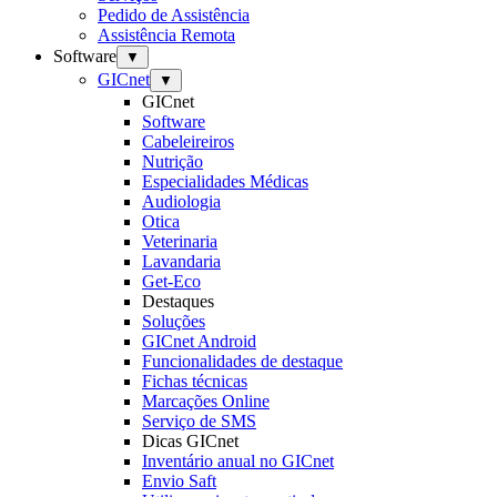
Pedido de Assistência
Assistência Remota
Software
▼
GICnet
▼
GICnet
Software
Cabeleireiros
Nutrição
Especialidades Médicas
Audiologia
Otica
Veterinaria
Lavandaria
Get-Eco
Destaques
Soluções
GICnet Android
Funcionalidades de destaque
Fichas técnicas
Marcações Online
Serviço de SMS
Dicas GICnet
Inventário anual no GICnet
Envio Saft