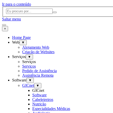
Ir para o conteúdo
Saltar menu
×
Home Page
Web
▼
Alojamento Web
Criação de Websites
Serviços
▼
Serviços
Serviços
Pedido de Assistência
Assistência Remota
Software
▼
GICnet
▼
GICnet
Software
Cabeleireiros
Nutrição
Especialidades Médicas