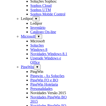
Soluções Sophos:
Sophos Cloud
Sophos UTM
Sophos Mobile Control
Ledipor
▼
Ledipor
Inventário
Catálogo On-line
Microsoft
▼
Microsoft
Soluções
Windows 8
Novidades Windows 8.1
Upgrade Windows e
Office
PingWin
▼
PingWin
Pingwin - As Soluções
PingWin FO e BO
PingWin Hotelaria
Personalidades
Novidades Versão 2015
Novidades PingWin BO
2015
Novidades PingWin FO