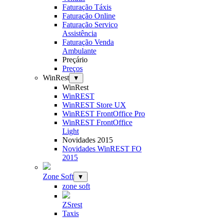
Faturação Táxis
Faturação Online
Faturação Servico
Assistência
Faturação Venda
Ambulante
Preçário
Preços
WinRest
▼
WinRest
WinREST
WinREST Store UX
WinREST FrontOffice Pro
WinREST FrontOffice
Light
Novidades 2015
Novidades WinREST FO
2015
Zone Soft
▼
zone soft
ZSrest
Taxis