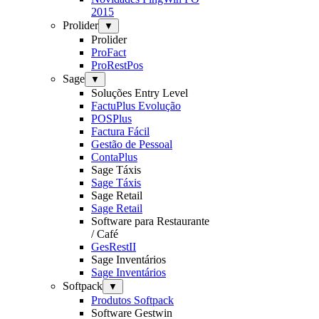
2015
Prolider
▼
Prolider
ProFact
ProRestPos
Sage
▼
Soluções Entry Level
FactuPlus Evolução
POSPlus
Factura Fácil
Gestão de Pessoal
ContaPlus
Sage Táxis
Sage Táxis
Sage Retail
Sage Retail
Software para Restaurante
/ Café
GesRestII
Sage Inventários
Sage Inventários
Softpack
▼
Produtos Softpack
Software Gestwin