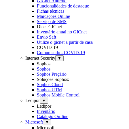
GICnet Android
Funcionalidades de destaque
Fichas técnicas
Marcações Online
Serviço de SMS
Dicas GICnet
Inventário anual no GICnet
Envio Saft
Utilize o gicnet a partir de casa
COVID-19
Comunicado - COVID-19
Internet Security
▼
Sophos
Sophos
Sophos Preçário
Soluções Sophos:
Sophos Cloud
Sophos UTM
Sophos Mobile Control
Ledipor
▼
Ledipor
Inventário
Catálogo On-line
Microsoft
▼
Microsoft