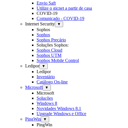
Envio Saft
Utilize o gicnet a partir de casa
COVID-19
Comunicado - COVID-19
Internet Security
▼
Sophos
Sophos
Sophos Preçário
Soluções Sophos:
Sophos Cloud
Sophos UTM
Sophos Mobile Control
Ledipor
▼
Ledipor
Inventário
Catálogo On-line
Microsoft
▼
Microsoft
Soluções
Windows 8
Novidades Windows 8.1
Upgrade Windows e Office
PingWin
▼
PingWin