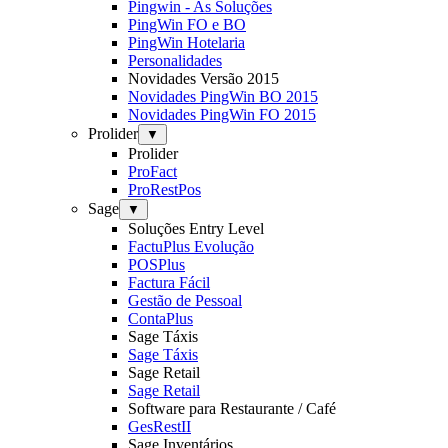
Pingwin - As Soluções
PingWin FO e BO
PingWin Hotelaria
Personalidades
Novidades Versão 2015
Novidades PingWin BO 2015
Novidades PingWin FO 2015
Prolider
▼
Prolider
ProFact
ProRestPos
Sage
▼
Soluções Entry Level
FactuPlus Evolução
POSPlus
Factura Fácil
Gestão de Pessoal
ContaPlus
Sage Táxis
Sage Táxis
Sage Retail
Sage Retail
Software para Restaurante / Café
GesRestII
Sage Inventários