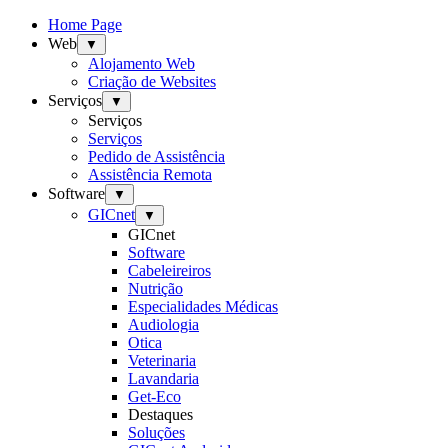
Home Page
Web
▼
Alojamento Web
Criação de Websites
Serviços
▼
Serviços
Serviços
Pedido de Assistência
Assistência Remota
Software
▼
GICnet
▼
GICnet
Software
Cabeleireiros
Nutrição
Especialidades Médicas
Audiologia
Otica
Veterinaria
Lavandaria
Get-Eco
Destaques
Soluções