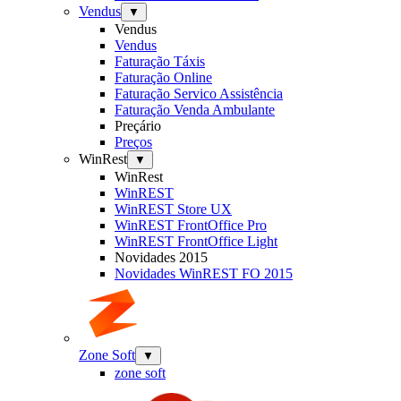
Vendus
▼
Vendus
Vendus
Faturação Táxis
Faturação Online
Faturação Servico Assistência
Faturação Venda Ambulante
Preçário
Preços
WinRest
▼
WinRest
WinREST
WinREST Store UX
WinREST FrontOffice Pro
WinREST FrontOffice Light
Novidades 2015
Novidades WinREST FO 2015
Zone Soft
▼
zone soft