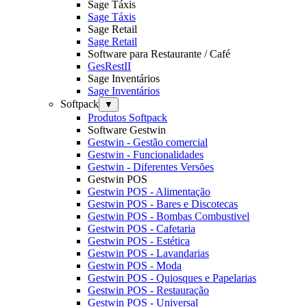
Sage Táxis
Sage Táxis
Sage Retail
Sage Retail
Software para Restaurante / Café
GesRestII
Sage Inventários
Sage Inventários
Softpack
▼
Produtos Softpack
Software Gestwin
Gestwin - Gestão comercial
Gestwin - Funcionalidades
Gestwin - Diferentes Versões
Gestwin POS
Gestwin POS - Alimentação
Gestwin POS - Bares e Discotecas
Gestwin POS - Bombas Combustivel
Gestwin POS - Cafetaria
Gestwin POS - Estética
Gestwin POS - Lavandarias
Gestwin POS - Moda
Gestwin POS - Quiosques e Papelarias
Gestwin POS - Restauração
Gestwin POS - Universal