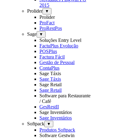
2015
Prolider
▼
Prolider
ProFact
ProRestPos
Sage
▼
Soluções Entry Level
FactuPlus Evolução
POSPlus
Factura Fácil
Gestão de Pessoal
ContaPlus
Sage Táxis
Sage Táxis
Sage Retail
Sage Retail
Software para Restaurante
/ Café
GesRestII
Sage Inventários
Sage Inventários
Softpack
▼
Produtos Softpack
Software Gestwin