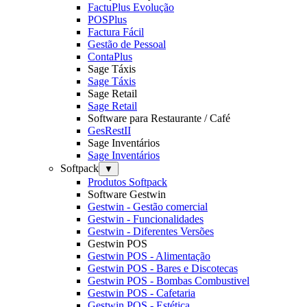
FactuPlus Evolução
POSPlus
Factura Fácil
Gestão de Pessoal
ContaPlus
Sage Táxis
Sage Táxis
Sage Retail
Sage Retail
Software para Restaurante / Café
GesRestII
Sage Inventários
Sage Inventários
Softpack
▼
Produtos Softpack
Software Gestwin
Gestwin - Gestão comercial
Gestwin - Funcionalidades
Gestwin - Diferentes Versões
Gestwin POS
Gestwin POS - Alimentação
Gestwin POS - Bares e Discotecas
Gestwin POS - Bombas Combustivel
Gestwin POS - Cafetaria
Gestwin POS - Estética