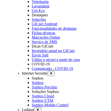
Veterinaria
Lavandaria
Get-Eco
Destaques
Soluções
GICnet Android
Funcionalidades de destaque
Fichas técnicas
Marcações Online
Serviço de SMS
Dicas GICnet
Inventário anual no GICnet
Envio Saft
Utilize o gicnet a partir de casa
COVID-19
Comunicado - COVID-19
Internet Security
▼
Sophos
Sophos
Sophos Preçário
Soluções Sophos:
Sophos Cloud
Sophos UTM
Sophos Mobile Control
Ledipor
▼