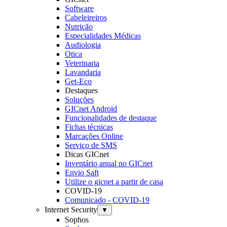
Software
Cabeleireiros
Nutrição
Especialidades Médicas
Audiologia
Otica
Veterinaria
Lavandaria
Get-Eco
Destaques
Soluções
GICnet Android
Funcionalidades de destaque
Fichas técnicas
Marcações Online
Serviço de SMS
Dicas GICnet
Inventário anual no GICnet
Envio Saft
Utilize o gicnet a partir de casa
COVID-19
Comunicado - COVID-19
Internet Security
▼
Sophos