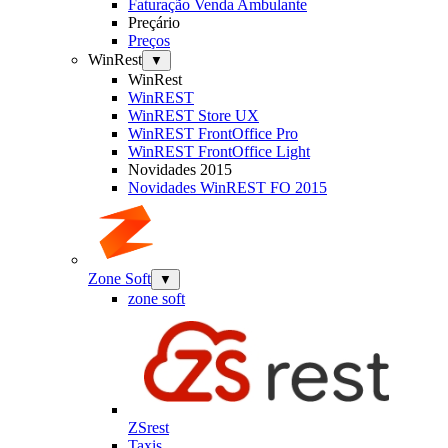
Faturação Venda Ambulante
Preçário
Preços
WinRest
▼
WinRest
WinREST
WinREST Store UX
WinREST FrontOffice Pro
WinREST FrontOffice Light
Novidades 2015
Novidades WinREST FO 2015
Zone Soft
▼
zone soft
ZSrest
Taxis