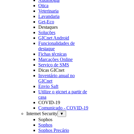
Audiologia
Otica
Veterinaria
Lavandaria
Get-Eco
Destaques
Soluções
GICnet Android
Funcionalidades de
destaque
Fichas técnicas
Marcações Online
Serviço de SMS
Dicas GICnet
Inventário anual no
GICnet
Envio Saft
Utilize o gicnet a partir de
casa
COVID-19
Comunicado - COVID-19
Internet Security
▼
Sophos
Sophos
Sophos Preçário