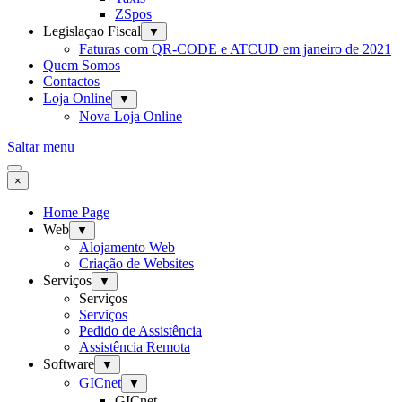
ZSpos
Legislaçao Fiscal
▼
Faturas com QR-CODE e ATCUD em janeiro de 2021
Quem Somos
Contactos
Loja Online
▼
Nova Loja Online
Saltar menu
×
Home Page
Web
▼
Alojamento Web
Criação de Websites
Serviços
▼
Serviços
Serviços
Pedido de Assistência
Assistência Remota
Software
▼
GICnet
▼
GICnet