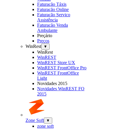
Faturação Táxis
Faturação Online
Faturação Servico
Assistência
Faturação Venda
Ambulante
Preçário
Preços
WinRest
▼
WinRest
WinREST
WinREST Store UX
WinREST FrontOffice Pro
WinREST FrontOffice
Light
Novidades 2015
Novidades WinREST FO
2015
Zone Soft
▼
zone soft