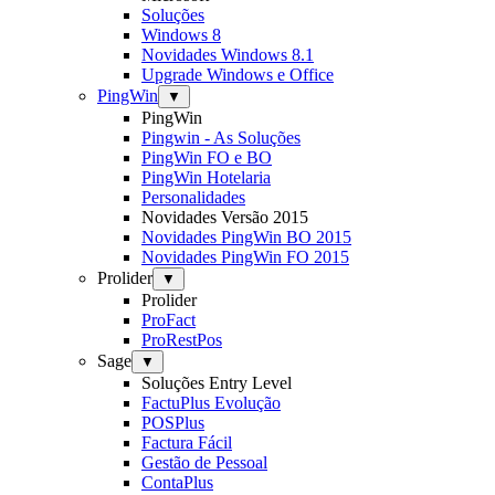
Soluções
Windows 8
Novidades Windows 8.1
Upgrade Windows e Office
PingWin
▼
PingWin
Pingwin - As Soluções
PingWin FO e BO
PingWin Hotelaria
Personalidades
Novidades Versão 2015
Novidades PingWin BO 2015
Novidades PingWin FO 2015
Prolider
▼
Prolider
ProFact
ProRestPos
Sage
▼
Soluções Entry Level
FactuPlus Evolução
POSPlus
Factura Fácil
Gestão de Pessoal
ContaPlus