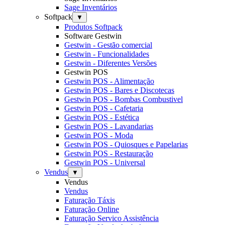
Sage Inventários
Softpack
▼
Produtos Softpack
Software Gestwin
Gestwin - Gestão comercial
Gestwin - Funcionalidades
Gestwin - Diferentes Versões
Gestwin POS
Gestwin POS - Alimentação
Gestwin POS - Bares e Discotecas
Gestwin POS - Bombas Combustivel
Gestwin POS - Cafetaria
Gestwin POS - Estética
Gestwin POS - Lavandarias
Gestwin POS - Moda
Gestwin POS - Quiosques e Papelarias
Gestwin POS - Restauração
Gestwin POS - Universal
Vendus
▼
Vendus
Vendus
Faturação Táxis
Faturação Online
Faturação Servico Assistência