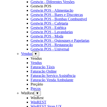
Gestwin - Diferentes Versões
Gestwin POS
Gestwin POS - Alimentação
Gestwin POS - Bares e Discotecas
Gestwin POS - Bombas Combustivel
Gestwin POS - Cafetaria
Gestwin POS - Estética
Gestwin POS - Lavandarias
Gestwin POS - Moda
Gestwin POS - Quiosques e Papelarias
Gestwin POS - Restauração
Gestwin POS - Universal
Vendus
▼
Vendus
Vendus
Faturação Táxis
Faturação Online
Faturação Servico Assistência
Faturação Venda Ambulante
Preçário
Preços
WinRest
▼
WinRest
WinREST
WinREST Store UX