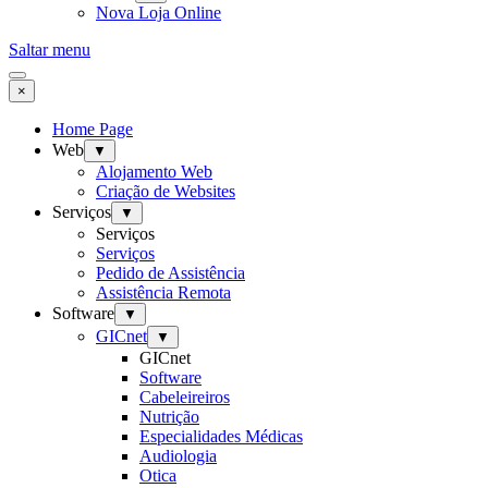
Nova Loja Online
Saltar menu
×
Home Page
Web
▼
Alojamento Web
Criação de Websites
Serviços
▼
Serviços
Serviços
Pedido de Assistência
Assistência Remota
Software
▼
GICnet
▼
GICnet
Software
Cabeleireiros
Nutrição
Especialidades Médicas
Audiologia
Otica