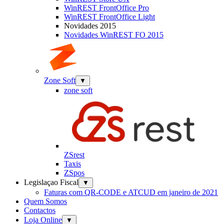
WinREST FrontOffice Pro
WinREST FrontOffice Light
Novidades 2015
Novidades WinREST FO 2015
Zone Soft
▼
zone soft
ZSrest
Taxis
ZSpos
Legislaçao Fiscal
▼
Faturas com QR-CODE e ATCUD em janeiro de 2021
Quem Somos
Contactos
Loja Online
▼