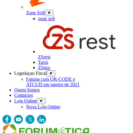
Zone Soft
▼
zone soft
ZSrest
Taxis
ZSpos
Legislaçao Fiscal
▼
Faturas com QR-CODE e
ATCUD em janeiro de 2021
Quem Somos
Contactos
Loja Online
▼
Nova Loja Online