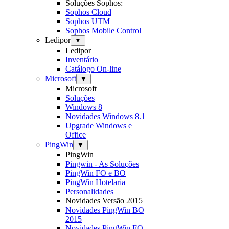
Soluções Sophos:
Sophos Cloud
Sophos UTM
Sophos Mobile Control
Ledipor
▼
Ledipor
Inventário
Catálogo On-line
Microsoft
▼
Microsoft
Soluções
Windows 8
Novidades Windows 8.1
Upgrade Windows e
Office
PingWin
▼
PingWin
Pingwin - As Soluções
PingWin FO e BO
PingWin Hotelaria
Personalidades
Novidades Versão 2015
Novidades PingWin BO
2015
Novidades PingWin FO