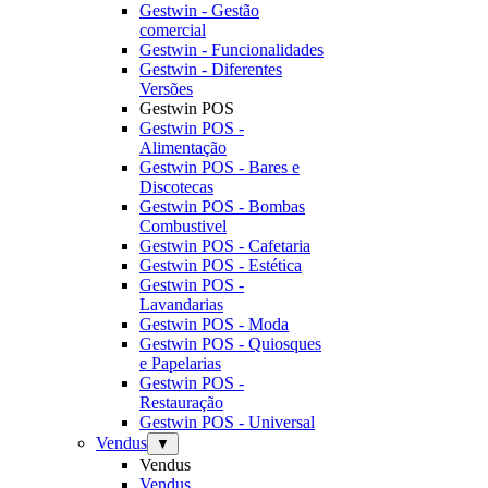
Gestwin - Gestão
comercial
Gestwin - Funcionalidades
Gestwin - Diferentes
Versões
Gestwin POS
Gestwin POS -
Alimentação
Gestwin POS - Bares e
Discotecas
Gestwin POS - Bombas
Combustivel
Gestwin POS - Cafetaria
Gestwin POS - Estética
Gestwin POS -
Lavandarias
Gestwin POS - Moda
Gestwin POS - Quiosques
e Papelarias
Gestwin POS -
Restauração
Gestwin POS - Universal
Vendus
▼
Vendus
Vendus