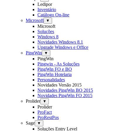
Ledipor
Inventário
Catálogo On-line
Microsoft
▼
Microsoft
Soluções
Windows 8
Novidades Windows 8.1
Upgrade Windows e Office
PingWin
▼
PingWin
Pingwin - As Soluções
PingWin FO e BO
PingWin Hotelaria
Personalidades
Novidades Versão 2015
Novidades PingWin BO 2015
Novidades PingWin FO 2015
Prolider
▼
Prolider
ProFact
ProRestPos
Sage
▼
Soluções Entry Level