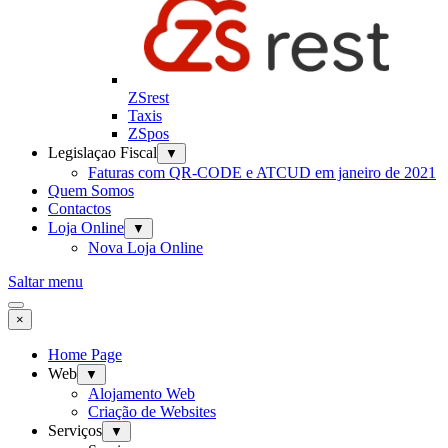
ZSrest
Taxis
ZSpos
Legislaçao Fiscal
▼
Faturas com QR-CODE e ATCUD em janeiro de 2021
Quem Somos
Contactos
Loja Online
▼
Nova Loja Online
Saltar menu
×
Home Page
Web
▼
Alojamento Web
Criação de Websites
Serviços
▼