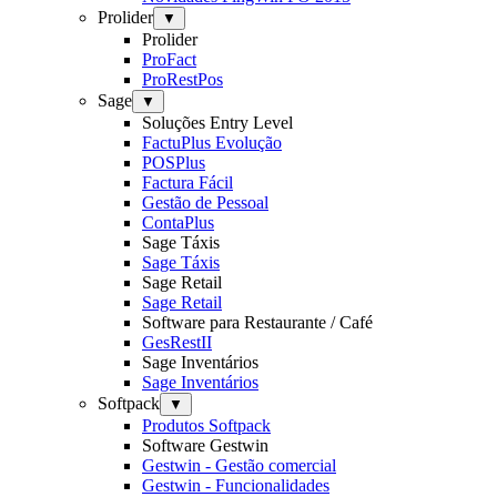
Prolider
▼
Prolider
ProFact
ProRestPos
Sage
▼
Soluções Entry Level
FactuPlus Evolução
POSPlus
Factura Fácil
Gestão de Pessoal
ContaPlus
Sage Táxis
Sage Táxis
Sage Retail
Sage Retail
Software para Restaurante / Café
GesRestII
Sage Inventários
Sage Inventários
Softpack
▼
Produtos Softpack
Software Gestwin
Gestwin - Gestão comercial
Gestwin - Funcionalidades