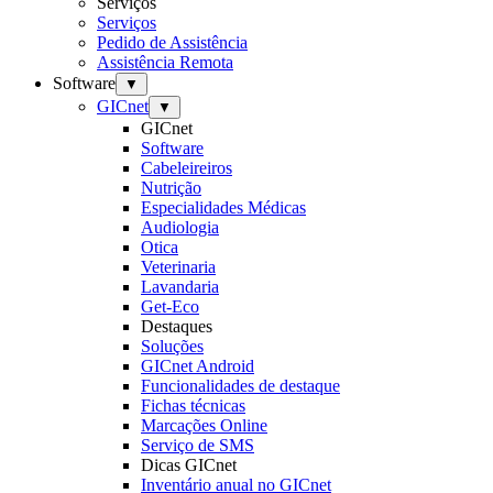
Serviços
Serviços
Pedido de Assistência
Assistência Remota
Software
▼
GICnet
▼
GICnet
Software
Cabeleireiros
Nutrição
Especialidades Médicas
Audiologia
Otica
Veterinaria
Lavandaria
Get-Eco
Destaques
Soluções
GICnet Android
Funcionalidades de destaque
Fichas técnicas
Marcações Online
Serviço de SMS
Dicas GICnet
Inventário anual no GICnet