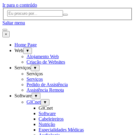
Ir para o conteúdo
Saltar menu
×
Home Page
Web
▼
Alojamento Web
Criação de Websites
Serviços
▼
Serviços
Serviços
Pedido de Assistência
Assistência Remota
Software
▼
GICnet
▼
GICnet
Software
Cabeleireiros
Nutrição
Especialidades Médicas