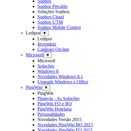
Sophos
Sophos Preçário
Soluções Sophos:
Sophos Cloud
Sophos UTM
Sophos Mobile Control
Ledipor
▼
Ledipor
Inventário
Catálogo On-line
Microsoft
▼
Microsoft
Soluções
Windows 8
Novidades Windows 8.1
Upgrade Windows e Office
PingWin
▼
PingWin
Pingwin - As Soluções
PingWin FO e BO
PingWin Hotelaria
Personalidades
Novidades Versão 2015
Novidades PingWin BO 2015
Novidades PingWin FO 2015