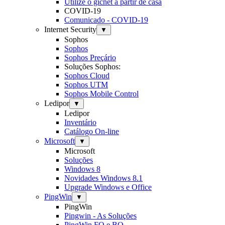
Utilize o gicnet a partir de casa
COVID-19
Comunicado - COVID-19
Internet Security
▼
Sophos
Sophos
Sophos Preçário
Soluções Sophos:
Sophos Cloud
Sophos UTM
Sophos Mobile Control
Ledipor
▼
Ledipor
Inventário
Catálogo On-line
Microsoft
▼
Microsoft
Soluções
Windows 8
Novidades Windows 8.1
Upgrade Windows e Office
PingWin
▼
PingWin
Pingwin - As Soluções
PingWin FO e BO