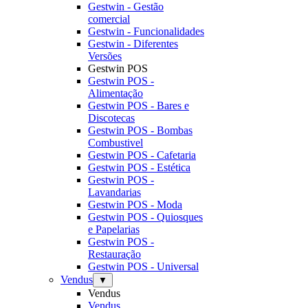
Gestwin - Gestão
comercial
Gestwin - Funcionalidades
Gestwin - Diferentes
Versões
Gestwin POS
Gestwin POS -
Alimentação
Gestwin POS - Bares e
Discotecas
Gestwin POS - Bombas
Combustivel
Gestwin POS - Cafetaria
Gestwin POS - Estética
Gestwin POS -
Lavandarias
Gestwin POS - Moda
Gestwin POS - Quiosques
e Papelarias
Gestwin POS -
Restauração
Gestwin POS - Universal
Vendus
▼
Vendus
Vendus