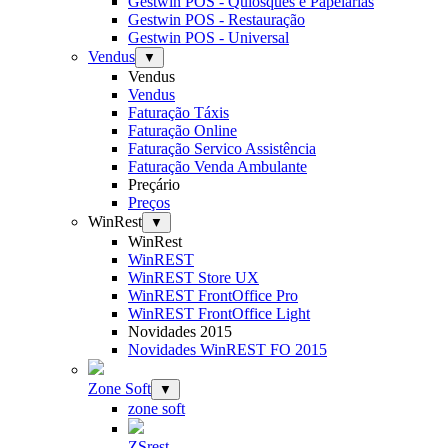
Gestwin POS - Quiosques e Papelarias
Gestwin POS - Restauração
Gestwin POS - Universal
Vendus
▼
Vendus
Vendus
Faturação Táxis
Faturação Online
Faturação Servico Assistência
Faturação Venda Ambulante
Preçário
Preços
WinRest
▼
WinRest
WinREST
WinREST Store UX
WinREST FrontOffice Pro
WinREST FrontOffice Light
Novidades 2015
Novidades WinREST FO 2015
Zone Soft
▼
zone soft
ZSrest