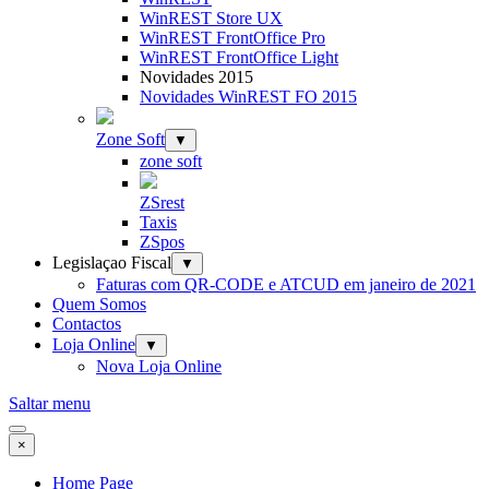
WinREST Store UX
WinREST FrontOffice Pro
WinREST FrontOffice Light
Novidades 2015
Novidades WinREST FO 2015
Zone Soft
▼
zone soft
ZSrest
Taxis
ZSpos
Legislaçao Fiscal
▼
Faturas com QR-CODE e ATCUD em janeiro de 2021
Quem Somos
Contactos
Loja Online
▼
Nova Loja Online
Saltar menu
×
Home Page