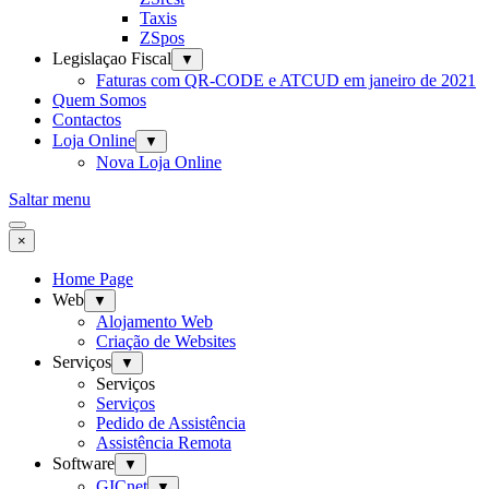
Taxis
ZSpos
Legislaçao Fiscal
▼
Faturas com QR-CODE e ATCUD em janeiro de 2021
Quem Somos
Contactos
Loja Online
▼
Nova Loja Online
Saltar menu
×
Home Page
Web
▼
Alojamento Web
Criação de Websites
Serviços
▼
Serviços
Serviços
Pedido de Assistência
Assistência Remota
Software
▼
GICnet
▼