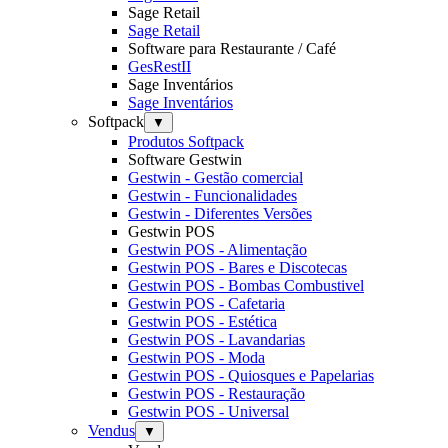
Sage Retail
Sage Retail
Software para Restaurante / Café
GesRestII
Sage Inventários
Sage Inventários
Softpack
▼
Produtos Softpack
Software Gestwin
Gestwin - Gestão comercial
Gestwin - Funcionalidades
Gestwin - Diferentes Versões
Gestwin POS
Gestwin POS - Alimentação
Gestwin POS - Bares e Discotecas
Gestwin POS - Bombas Combustivel
Gestwin POS - Cafetaria
Gestwin POS - Estética
Gestwin POS - Lavandarias
Gestwin POS - Moda
Gestwin POS - Quiosques e Papelarias
Gestwin POS - Restauração
Gestwin POS - Universal
Vendus
▼