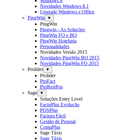
Windows 8
Novidades Windows 8.1
Upgrade Windows e Office
PingWin
▼
PingWin
Pingwin - As Soluções
PingWin FO e BO
PingWin Hotelaria
Personalidades
Novidades Versão 2015
Novidades PingWin BO 2015
Novidades PingWin FO 2015
Prolider
▼
Prolider
ProFact
ProRestPos
Sage
▼
Soluções Entry Level
FactuPlus Evolução
POSPlus
Factura Fácil
Gestão de Pessoal
ContaPlus
Sage Táxis
Sage Táxis