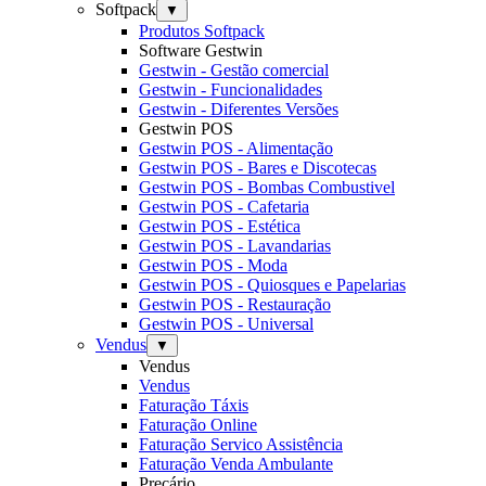
Softpack
▼
Produtos Softpack
Software Gestwin
Gestwin - Gestão comercial
Gestwin - Funcionalidades
Gestwin - Diferentes Versões
Gestwin POS
Gestwin POS - Alimentação
Gestwin POS - Bares e Discotecas
Gestwin POS - Bombas Combustivel
Gestwin POS - Cafetaria
Gestwin POS - Estética
Gestwin POS - Lavandarias
Gestwin POS - Moda
Gestwin POS - Quiosques e Papelarias
Gestwin POS - Restauração
Gestwin POS - Universal
Vendus
▼
Vendus
Vendus
Faturação Táxis
Faturação Online
Faturação Servico Assistência
Faturação Venda Ambulante
Preçário