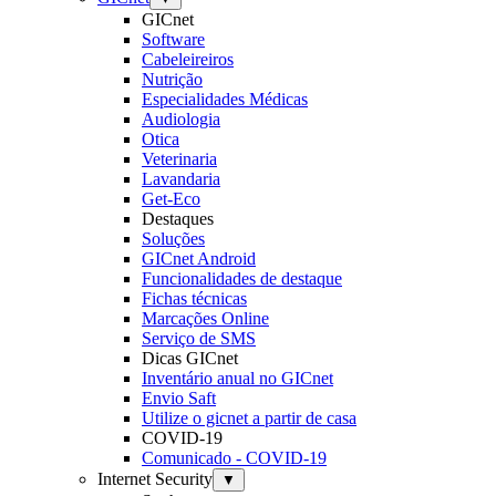
GICnet
Software
Cabeleireiros
Nutrição
Especialidades Médicas
Audiologia
Otica
Veterinaria
Lavandaria
Get-Eco
Destaques
Soluções
GICnet Android
Funcionalidades de destaque
Fichas técnicas
Marcações Online
Serviço de SMS
Dicas GICnet
Inventário anual no GICnet
Envio Saft
Utilize o gicnet a partir de casa
COVID-19
Comunicado - COVID-19
Internet Security
▼