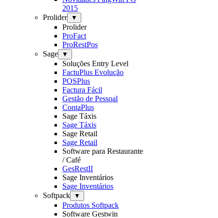
2015
Prolider
▼
Prolider
ProFact
ProRestPos
Sage
▼
Soluções Entry Level
FactuPlus Evolução
POSPlus
Factura Fácil
Gestão de Pessoal
ContaPlus
Sage Táxis
Sage Táxis
Sage Retail
Sage Retail
Software para Restaurante
/ Café
GesRestII
Sage Inventários
Sage Inventários
Softpack
▼
Produtos Softpack
Software Gestwin