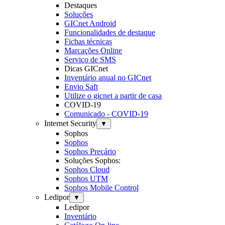
Destaques
Soluções
GICnet Android
Funcionalidades de destaque
Fichas técnicas
Marcações Online
Serviço de SMS
Dicas GICnet
Inventário anual no GICnet
Envio Saft
Utilize o gicnet a partir de casa
COVID-19
Comunicado - COVID-19
Internet Security
▼
Sophos
Sophos
Sophos Preçário
Soluções Sophos:
Sophos Cloud
Sophos UTM
Sophos Mobile Control
Ledipor
▼
Ledipor
Inventário