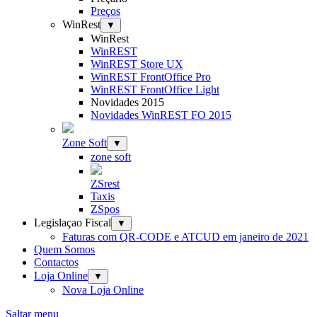
Preços
WinRest
▼
WinRest
WinREST
WinREST Store UX
WinREST FrontOffice Pro
WinREST FrontOffice Light
Novidades 2015
Novidades WinREST FO 2015
Zone Soft
▼
zone soft
ZSrest
Taxis
ZSpos
Legislaçao Fiscal
▼
Faturas com QR-CODE e ATCUD em janeiro de 2021
Quem Somos
Contactos
Loja Online
▼
Nova Loja Online
Saltar menu