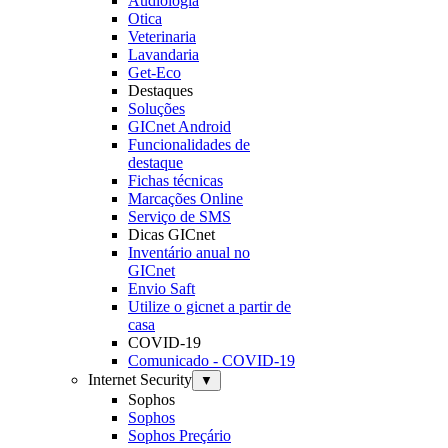
Audiologia
Otica
Veterinaria
Lavandaria
Get-Eco
Destaques
Soluções
GICnet Android
Funcionalidades de
destaque
Fichas técnicas
Marcações Online
Serviço de SMS
Dicas GICnet
Inventário anual no
GICnet
Envio Saft
Utilize o gicnet a partir de
casa
COVID-19
Comunicado - COVID-19
Internet Security
▼
Sophos
Sophos
Sophos Preçário