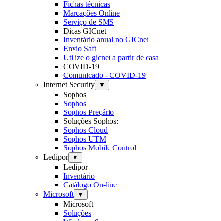
Fichas técnicas
Marcações Online
Serviço de SMS
Dicas GICnet
Inventário anual no GICnet
Envio Saft
Utilize o gicnet a partir de casa
COVID-19
Comunicado - COVID-19
Internet Security
▼
Sophos
Sophos
Sophos Preçário
Soluções Sophos:
Sophos Cloud
Sophos UTM
Sophos Mobile Control
Ledipor
▼
Ledipor
Inventário
Catálogo On-line
Microsoft
▼
Microsoft
Soluções