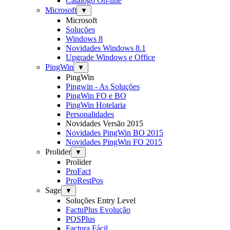
Catálogo On-line
Microsoft
▼
Microsoft
Soluções
Windows 8
Novidades Windows 8.1
Upgrade Windows e Office
PingWin
▼
PingWin
Pingwin - As Soluções
PingWin FO e BO
PingWin Hotelaria
Personalidades
Novidades Versão 2015
Novidades PingWin BO 2015
Novidades PingWin FO 2015
Prolider
▼
Prolider
ProFact
ProRestPos
Sage
▼
Soluções Entry Level
FactuPlus Evolução
POSPlus
Factura Fácil