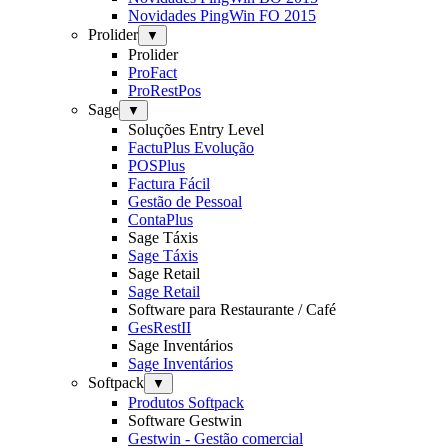
Novidades PingWin FO 2015
Prolider
▼
Prolider
ProFact
ProRestPos
Sage
▼
Soluções Entry Level
FactuPlus Evolução
POSPlus
Factura Fácil
Gestão de Pessoal
ContaPlus
Sage Táxis
Sage Táxis
Sage Retail
Sage Retail
Software para Restaurante / Café
GesRestII
Sage Inventários
Sage Inventários
Softpack
▼
Produtos Softpack
Software Gestwin
Gestwin - Gestão comercial