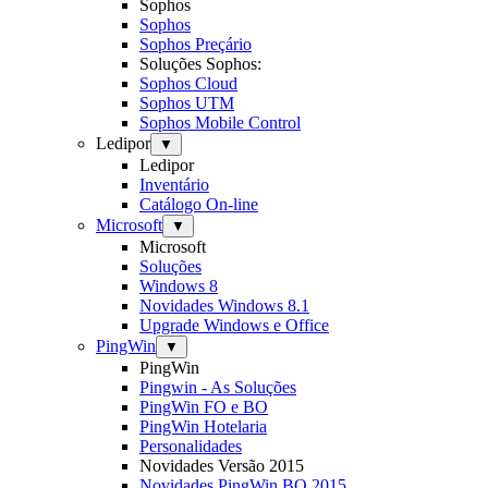
Sophos
Sophos
Sophos Preçário
Soluções Sophos:
Sophos Cloud
Sophos UTM
Sophos Mobile Control
Ledipor
▼
Ledipor
Inventário
Catálogo On-line
Microsoft
▼
Microsoft
Soluções
Windows 8
Novidades Windows 8.1
Upgrade Windows e Office
PingWin
▼
PingWin
Pingwin - As Soluções
PingWin FO e BO
PingWin Hotelaria
Personalidades
Novidades Versão 2015
Novidades PingWin BO 2015