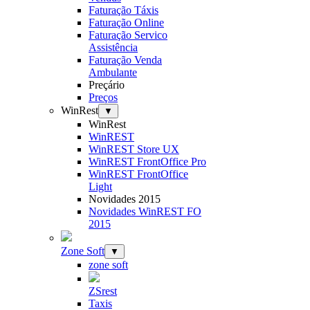
Faturação Táxis
Faturação Online
Faturação Servico
Assistência
Faturação Venda
Ambulante
Preçário
Preços
WinRest
▼
WinRest
WinREST
WinREST Store UX
WinREST FrontOffice Pro
WinREST FrontOffice
Light
Novidades 2015
Novidades WinREST FO
2015
Zone Soft
▼
zone soft
ZSrest
Taxis