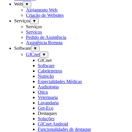
Web
▼
Alojamento Web
Criação de Websites
Serviços
▼
Serviços
Serviços
Pedido de Assistência
Assistência Remota
Software
▼
GICnet
▼
GICnet
Software
Cabeleireiros
Nutrição
Especialidades Médicas
Audiologia
Otica
Veterinaria
Lavandaria
Get-Eco
Destaques
Soluções
GICnet Android
Funcionalidades de destaque