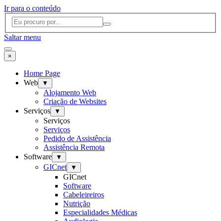
Ir para o conteúdo
Saltar menu
×
Home Page
Web
▼
Alojamento Web
Criação de Websites
Serviços
▼
Serviços
Serviços
Pedido de Assistência
Assistência Remota
Software
▼
GICnet
▼
GICnet
Software
Cabeleireiros
Nutrição
Especialidades Médicas