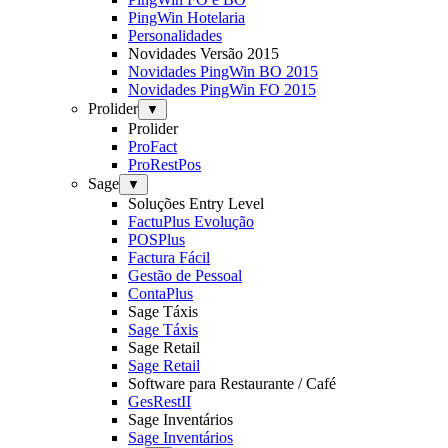
PingWin Hotelaria
Personalidades
Novidades Versão 2015
Novidades PingWin BO 2015
Novidades PingWin FO 2015
Prolider
▼
Prolider
ProFact
ProRestPos
Sage
▼
Soluções Entry Level
FactuPlus Evolução
POSPlus
Factura Fácil
Gestão de Pessoal
ContaPlus
Sage Táxis
Sage Táxis
Sage Retail
Sage Retail
Software para Restaurante / Café
GesRestII
Sage Inventários
Sage Inventários