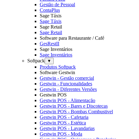
Gestão de Pessoal
ContaPlus
Sage Táxis
Sage Táxis
Sage Retail
Sage Retail
Software para Restaurante / Café
GesRestII
Sage Inventários
Sage Inventários
Softpack
▼
Produtos Softpack
Software Gestwin
Gestwin - Gestão comercial
Gestwin - Funcionalidades
Gestwin - Diferentes Versões
Gestwin POS
Gestwin POS - Alimentação
Gestwin POS - Bares e Discotecas
Gestwin POS - Bombas Combustivel
Gestwin POS - Cafetaria
Gestwin POS - Estética
Gestwin POS - Lavandarias
Gestwin POS - Moda