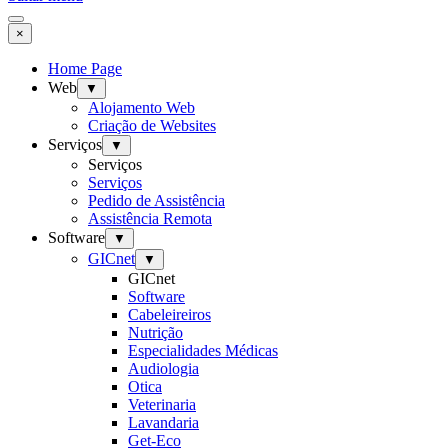
×
Home Page
Web
▼
Alojamento Web
Criação de Websites
Serviços
▼
Serviços
Serviços
Pedido de Assistência
Assistência Remota
Software
▼
GICnet
▼
GICnet
Software
Cabeleireiros
Nutrição
Especialidades Médicas
Audiologia
Otica
Veterinaria
Lavandaria
Get-Eco