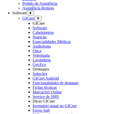
Pedido de Assistência
Assistência Remota
Software
▼
GICnet
▼
GICnet
Software
Cabeleireiros
Nutrição
Especialidades Médicas
Audiologia
Otica
Veterinaria
Lavandaria
Get-Eco
Destaques
Soluções
GICnet Android
Funcionalidades de destaque
Fichas técnicas
Marcações Online
Serviço de SMS
Dicas GICnet
Inventário anual no GICnet
Envio Saft