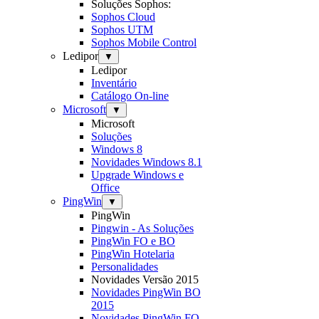
Soluções Sophos:
Sophos Cloud
Sophos UTM
Sophos Mobile Control
Ledipor
▼
Ledipor
Inventário
Catálogo On-line
Microsoft
▼
Microsoft
Soluções
Windows 8
Novidades Windows 8.1
Upgrade Windows e
Office
PingWin
▼
PingWin
Pingwin - As Soluções
PingWin FO e BO
PingWin Hotelaria
Personalidades
Novidades Versão 2015
Novidades PingWin BO
2015
Novidades PingWin FO