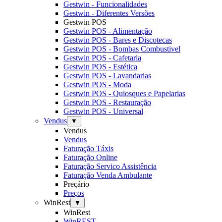
Gestwin - Funcionalidades
Gestwin - Diferentes Versões
Gestwin POS
Gestwin POS - Alimentação
Gestwin POS - Bares e Discotecas
Gestwin POS - Bombas Combustivel
Gestwin POS - Cafetaria
Gestwin POS - Estética
Gestwin POS - Lavandarias
Gestwin POS - Moda
Gestwin POS - Quiosques e Papelarias
Gestwin POS - Restauração
Gestwin POS - Universal
Vendus
▼
Vendus
Vendus
Faturação Táxis
Faturação Online
Faturação Servico Assistência
Faturação Venda Ambulante
Preçário
Preços
WinRest
▼
WinRest
WinREST