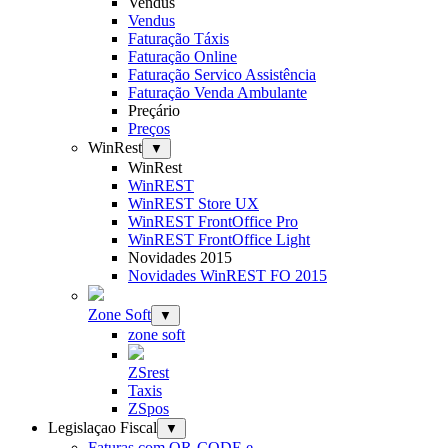
Vendus
Vendus
Faturação Táxis
Faturação Online
Faturação Servico Assistência
Faturação Venda Ambulante
Preçário
Preços
WinRest
▼
WinRest
WinREST
WinREST Store UX
WinREST FrontOffice Pro
WinREST FrontOffice Light
Novidades 2015
Novidades WinREST FO 2015
Zone Soft
▼
zone soft
ZSrest
Taxis
ZSpos
Legislaçao Fiscal
▼
Faturas com QR-CODE e