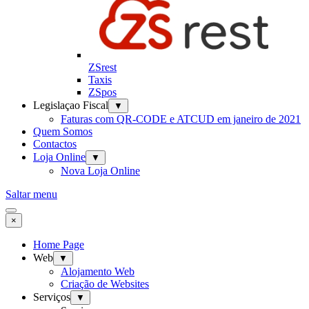
ZSrest
Taxis
ZSpos
Legislaçao Fiscal
▼
Faturas com QR-CODE e ATCUD em janeiro de 2021
Quem Somos
Contactos
Loja Online
▼
Nova Loja Online
Saltar menu
×
Home Page
Web
▼
Alojamento Web
Criação de Websites
Serviços
▼