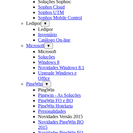
Soluções Sophos:
Sophos Cloud
Sophos UTM
Sophos Mobile Control
Ledipor
▼
Ledipor
Inventário
Catálogo On-line
Microsoft
▼
Microsoft
Soluções
Windows 8
Novidades Windows 8.1
Upgrade Windows e
Office
PingWin
▼
PingWin
Pingwin - As Soluções
PingWin FO e BO
PingWin Hotelaria
Personalidades
Novidades Versão 2015
Novidades PingWin BO
2015
Novidades PingWin FO