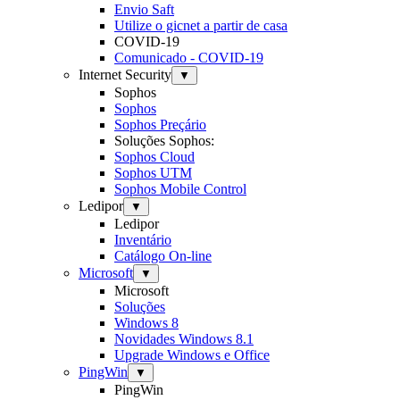
Envio Saft
Utilize o gicnet a partir de casa
COVID-19
Comunicado - COVID-19
Internet Security
▼
Sophos
Sophos
Sophos Preçário
Soluções Sophos:
Sophos Cloud
Sophos UTM
Sophos Mobile Control
Ledipor
▼
Ledipor
Inventário
Catálogo On-line
Microsoft
▼
Microsoft
Soluções
Windows 8
Novidades Windows 8.1
Upgrade Windows e Office
PingWin
▼
PingWin