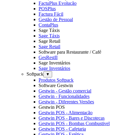
FactuPlus Evolução
POSPlus
Factura Fácil
Gestão de Pessoal
ContaPlus
Sage Táxis
Sage Táxis
Sage Retail
Sage Retail
Software para Restaurante / Café
GesRestII
Sage Inventários
Sage Inventários
Softpack
▼
Produtos Softpack
Software Gestwin
Gestwin - Gestão comercial
Gestwin - Funcionalidades
Gestwin - Diferentes Versões
Gestwin POS
Gestwin POS - Alimentação
Gestwin POS - Bares e Discotecas
Gestwin POS - Bombas Combustivel
Gestwin POS - Cafetaria
Gestwin POS - Estética