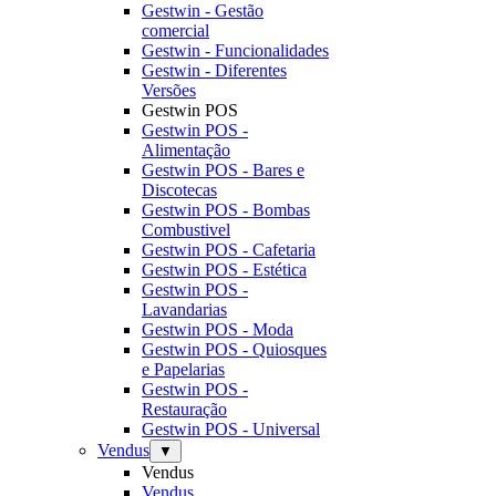
Gestwin - Gestão
comercial
Gestwin - Funcionalidades
Gestwin - Diferentes
Versões
Gestwin POS
Gestwin POS -
Alimentação
Gestwin POS - Bares e
Discotecas
Gestwin POS - Bombas
Combustivel
Gestwin POS - Cafetaria
Gestwin POS - Estética
Gestwin POS -
Lavandarias
Gestwin POS - Moda
Gestwin POS - Quiosques
e Papelarias
Gestwin POS -
Restauração
Gestwin POS - Universal
Vendus
▼
Vendus
Vendus