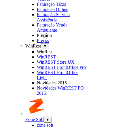
Faturação Táxis
Faturação Online
Faturação Servico
Assistência
Faturação Venda
Ambulante
Preçário
Preços
WinRest
▼
WinRest
WinREST
WinREST Store UX
WinREST FrontOffice Pro
WinREST FrontOffice
Light
Novidades 2015
Novidades WinREST FO
2015
Zone Soft
▼
zone soft