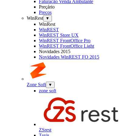
Faturação Venda Ambulante
Preçário
Preços
WinRest
▼
WinRest
WinREST
WinREST Store UX
WinREST FrontOffice Pro
WinREST FrontOffice Light
Novidades 2015
Novidades WinREST FO 2015
Zone Soft
▼
zone soft
ZSrest
Taxis