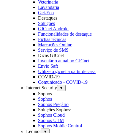
Veterinaria
Lavandaria
Get-Eco
Destaques
Soluções
GICnet Android
Funcionalidades de destaque
Fichas técnicas
Marcações Online
Serviço de SMS
Dicas GICnet
Inventário anual no GICnet
Envio Saft
Utilize o gicnet a partir de casa
COVID-19
Comunicado - COVID-19
Internet Security
▼
Sophos
Sophos
Sophos Preçário
Soluções Sophos:
Sophos Cloud
Sophos UTM
Sophos Mobile Control
Ledipor
▼