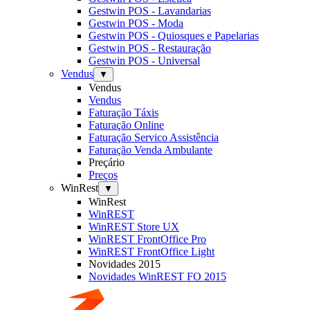
Gestwin POS - Lavandarias
Gestwin POS - Moda
Gestwin POS - Quiosques e Papelarias
Gestwin POS - Restauração
Gestwin POS - Universal
Vendus
▼
Vendus
Vendus
Faturação Táxis
Faturação Online
Faturação Servico Assistência
Faturação Venda Ambulante
Preçário
Preços
WinRest
▼
WinRest
WinREST
WinREST Store UX
WinREST FrontOffice Pro
WinREST FrontOffice Light
Novidades 2015
Novidades WinREST FO 2015