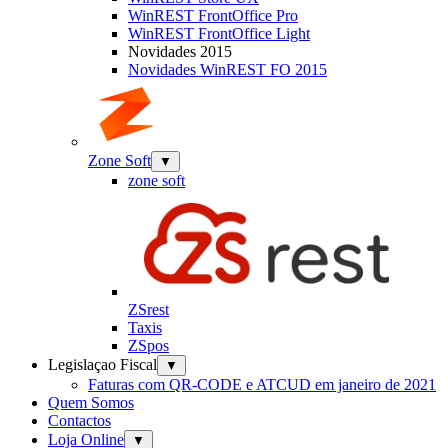
WinREST FrontOffice Pro
WinREST FrontOffice Light
Novidades 2015
Novidades WinREST FO 2015
Zone Soft
▼
zone soft
ZSrest
Taxis
ZSpos
Legislaçao Fiscal
▼
Faturas com QR-CODE e ATCUD em janeiro de 2021
Quem Somos
Contactos
Loja Online
▼