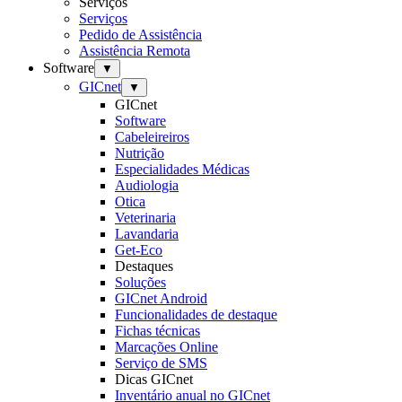
Serviços
Serviços
Pedido de Assistência
Assistência Remota
Software
▼
GICnet
▼
GICnet
Software
Cabeleireiros
Nutrição
Especialidades Médicas
Audiologia
Otica
Veterinaria
Lavandaria
Get-Eco
Destaques
Soluções
GICnet Android
Funcionalidades de destaque
Fichas técnicas
Marcações Online
Serviço de SMS
Dicas GICnet
Inventário anual no GICnet