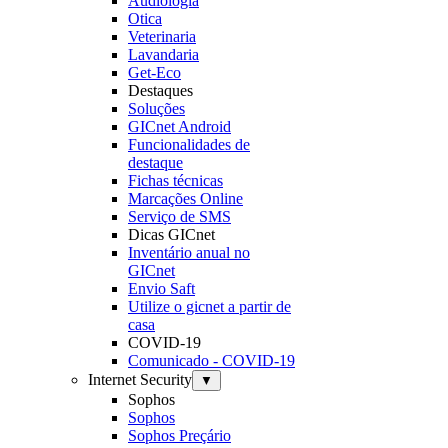
Audiologia
Otica
Veterinaria
Lavandaria
Get-Eco
Destaques
Soluções
GICnet Android
Funcionalidades de
destaque
Fichas técnicas
Marcações Online
Serviço de SMS
Dicas GICnet
Inventário anual no
GICnet
Envio Saft
Utilize o gicnet a partir de
casa
COVID-19
Comunicado - COVID-19
Internet Security
▼
Sophos
Sophos
Sophos Preçário