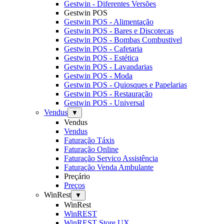
Gestwin - Diferentes Versões
Gestwin POS
Gestwin POS - Alimentação
Gestwin POS - Bares e Discotecas
Gestwin POS - Bombas Combustivel
Gestwin POS - Cafetaria
Gestwin POS - Estética
Gestwin POS - Lavandarias
Gestwin POS - Moda
Gestwin POS - Quiosques e Papelarias
Gestwin POS - Restauração
Gestwin POS - Universal
Vendus
▼
Vendus
Vendus
Faturação Táxis
Faturação Online
Faturação Servico Assistência
Faturação Venda Ambulante
Preçário
Preços
WinRest
▼
WinRest
WinREST
WinREST Store UX