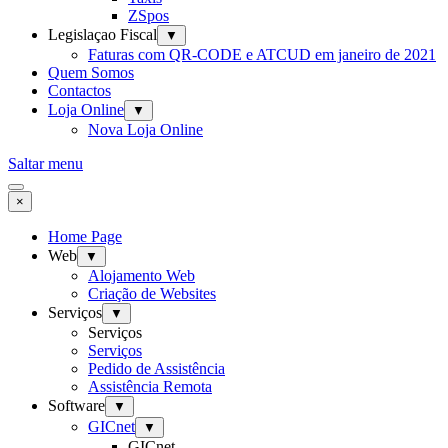
ZSpos
Legislaçao Fiscal
▼
Faturas com QR-CODE e ATCUD em janeiro de 2021
Quem Somos
Contactos
Loja Online
▼
Nova Loja Online
Saltar menu
×
Home Page
Web
▼
Alojamento Web
Criação de Websites
Serviços
▼
Serviços
Serviços
Pedido de Assistência
Assistência Remota
Software
▼
GICnet
▼
GICnet