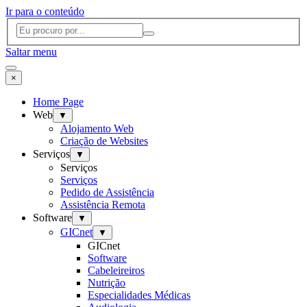
Ir para o conteúdo
Saltar menu
×
Home Page
Web
▼
Alojamento Web
Criação de Websites
Serviços
▼
Serviços
Serviços
Pedido de Assistência
Assistência Remota
Software
▼
GICnet
▼
GICnet
Software
Cabeleireiros
Nutrição
Especialidades Médicas