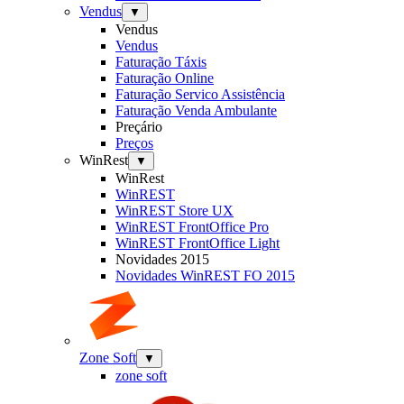
Vendus
▼
Vendus
Vendus
Faturação Táxis
Faturação Online
Faturação Servico Assistência
Faturação Venda Ambulante
Preçário
Preços
WinRest
▼
WinRest
WinREST
WinREST Store UX
WinREST FrontOffice Pro
WinREST FrontOffice Light
Novidades 2015
Novidades WinREST FO 2015
Zone Soft
▼
zone soft