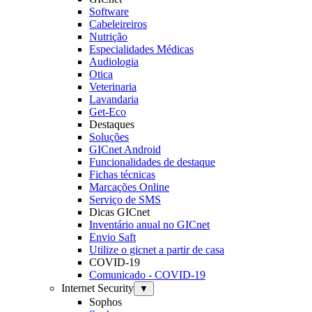
Software
Cabeleireiros
Nutrição
Especialidades Médicas
Audiologia
Otica
Veterinaria
Lavandaria
Get-Eco
Destaques
Soluções
GICnet Android
Funcionalidades de destaque
Fichas técnicas
Marcações Online
Serviço de SMS
Dicas GICnet
Inventário anual no GICnet
Envio Saft
Utilize o gicnet a partir de casa
COVID-19
Comunicado - COVID-19
Internet Security
▼
Sophos