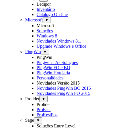
Ledipor
Inventário
Catálogo On-line
Microsoft
▼
Microsoft
Soluções
Windows 8
Novidades Windows 8.1
Upgrade Windows e Office
PingWin
▼
PingWin
Pingwin - As Soluções
PingWin FO e BO
PingWin Hotelaria
Personalidades
Novidades Versão 2015
Novidades PingWin BO 2015
Novidades PingWin FO 2015
Prolider
▼
Prolider
ProFact
ProRestPos
Sage
▼
Soluções Entry Level