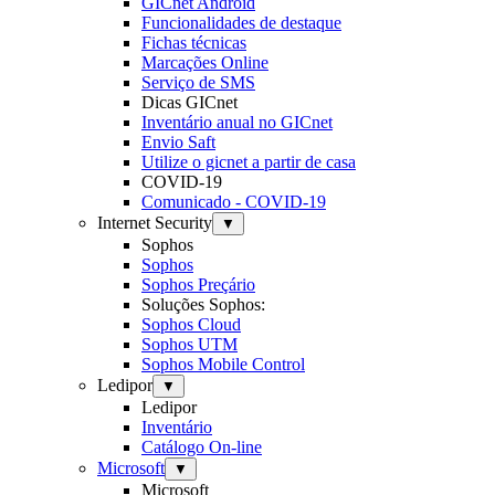
GICnet Android
Funcionalidades de destaque
Fichas técnicas
Marcações Online
Serviço de SMS
Dicas GICnet
Inventário anual no GICnet
Envio Saft
Utilize o gicnet a partir de casa
COVID-19
Comunicado - COVID-19
Internet Security
▼
Sophos
Sophos
Sophos Preçário
Soluções Sophos:
Sophos Cloud
Sophos UTM
Sophos Mobile Control
Ledipor
▼
Ledipor
Inventário
Catálogo On-line
Microsoft
▼
Microsoft