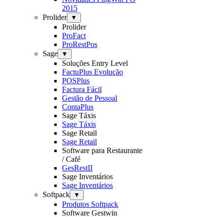
2015
Prolider
▼
Prolider
ProFact
ProRestPos
Sage
▼
Soluções Entry Level
FactuPlus Evolução
POSPlus
Factura Fácil
Gestão de Pessoal
ContaPlus
Sage Táxis
Sage Táxis
Sage Retail
Sage Retail
Software para Restaurante
/ Café
GesRestII
Sage Inventários
Sage Inventários
Softpack
▼
Produtos Softpack
Software Gestwin