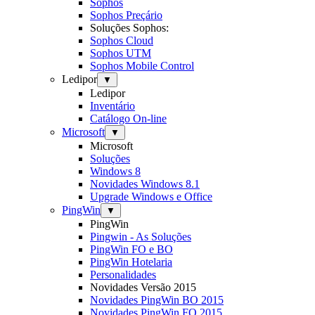
Sophos
Sophos Preçário
Soluções Sophos:
Sophos Cloud
Sophos UTM
Sophos Mobile Control
Ledipor
▼
Ledipor
Inventário
Catálogo On-line
Microsoft
▼
Microsoft
Soluções
Windows 8
Novidades Windows 8.1
Upgrade Windows e Office
PingWin
▼
PingWin
Pingwin - As Soluções
PingWin FO e BO
PingWin Hotelaria
Personalidades
Novidades Versão 2015
Novidades PingWin BO 2015
Novidades PingWin FO 2015