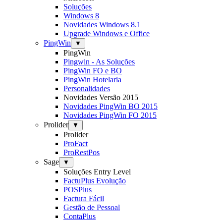
Soluções
Windows 8
Novidades Windows 8.1
Upgrade Windows e Office
PingWin
▼
PingWin
Pingwin - As Soluções
PingWin FO e BO
PingWin Hotelaria
Personalidades
Novidades Versão 2015
Novidades PingWin BO 2015
Novidades PingWin FO 2015
Prolider
▼
Prolider
ProFact
ProRestPos
Sage
▼
Soluções Entry Level
FactuPlus Evolução
POSPlus
Factura Fácil
Gestão de Pessoal
ContaPlus