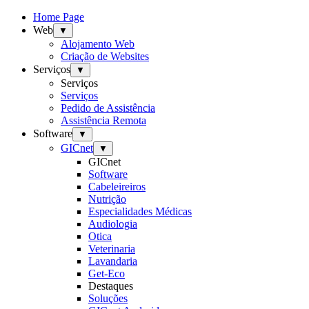
Home Page
Web
▼
Alojamento Web
Criação de Websites
Serviços
▼
Serviços
Serviços
Pedido de Assistência
Assistência Remota
Software
▼
GICnet
▼
GICnet
Software
Cabeleireiros
Nutrição
Especialidades Médicas
Audiologia
Otica
Veterinaria
Lavandaria
Get-Eco
Destaques
Soluções