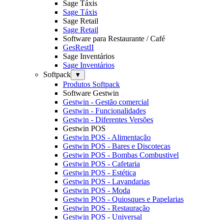
Sage Táxis
Sage Táxis
Sage Retail
Sage Retail
Software para Restaurante / Café
GesRestII
Sage Inventários
Sage Inventários
Softpack
▼
Produtos Softpack
Software Gestwin
Gestwin - Gestão comercial
Gestwin - Funcionalidades
Gestwin - Diferentes Versões
Gestwin POS
Gestwin POS - Alimentação
Gestwin POS - Bares e Discotecas
Gestwin POS - Bombas Combustivel
Gestwin POS - Cafetaria
Gestwin POS - Estética
Gestwin POS - Lavandarias
Gestwin POS - Moda
Gestwin POS - Quiosques e Papelarias
Gestwin POS - Restauração
Gestwin POS - Universal