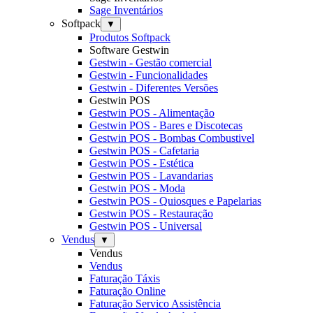
Sage Inventários
Softpack
▼
Produtos Softpack
Software Gestwin
Gestwin - Gestão comercial
Gestwin - Funcionalidades
Gestwin - Diferentes Versões
Gestwin POS
Gestwin POS - Alimentação
Gestwin POS - Bares e Discotecas
Gestwin POS - Bombas Combustivel
Gestwin POS - Cafetaria
Gestwin POS - Estética
Gestwin POS - Lavandarias
Gestwin POS - Moda
Gestwin POS - Quiosques e Papelarias
Gestwin POS - Restauração
Gestwin POS - Universal
Vendus
▼
Vendus
Vendus
Faturação Táxis
Faturação Online
Faturação Servico Assistência