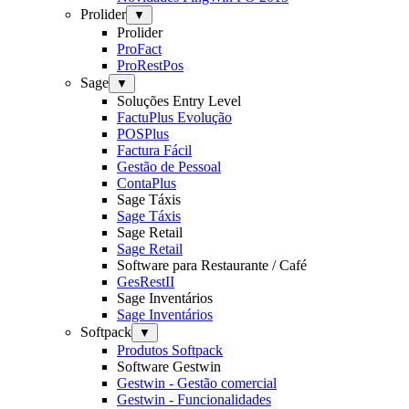
Prolider
▼
Prolider
ProFact
ProRestPos
Sage
▼
Soluções Entry Level
FactuPlus Evolução
POSPlus
Factura Fácil
Gestão de Pessoal
ContaPlus
Sage Táxis
Sage Táxis
Sage Retail
Sage Retail
Software para Restaurante / Café
GesRestII
Sage Inventários
Sage Inventários
Softpack
▼
Produtos Softpack
Software Gestwin
Gestwin - Gestão comercial
Gestwin - Funcionalidades