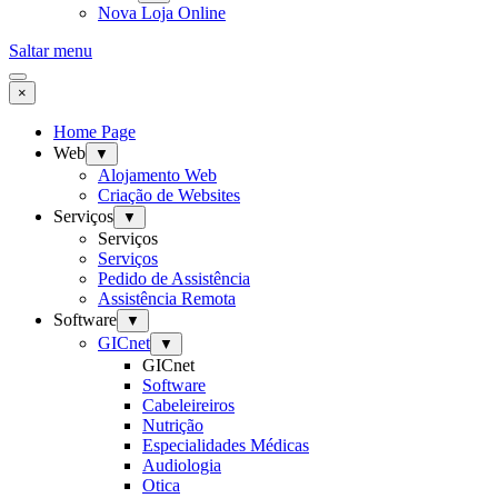
Nova Loja Online
Saltar menu
×
Home Page
Web
▼
Alojamento Web
Criação de Websites
Serviços
▼
Serviços
Serviços
Pedido de Assistência
Assistência Remota
Software
▼
GICnet
▼
GICnet
Software
Cabeleireiros
Nutrição
Especialidades Médicas
Audiologia
Otica