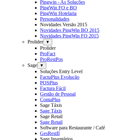
Pingwin - As Soluções
PingWin FO e BO
PingWin Hotelaria
Personalidades
Novidades Versão 2015
Novidades PingWin BO 2015
Novidades PingWin FO 2015
Prolider
▼
Prolider
ProFact
ProRestPos
Sage
▼
Soluções Entry Level
FactuPlus Evolução
POSPlus
Factura Fácil
Gestão de Pessoal
ContaPlus
Sage Táxis
Sage Táxis
Sage Retail
Sage Retail
Software para Restaurante / Café
GesRestII
Sage Inventários