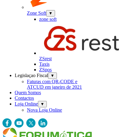
Zone Soft
▼
zone soft
ZSrest
Taxis
ZSpos
Legislaçao Fiscal
▼
Faturas com QR-CODE e
ATCUD em janeiro de 2021
Quem Somos
Contactos
Loja Online
▼
Nova Loja Online