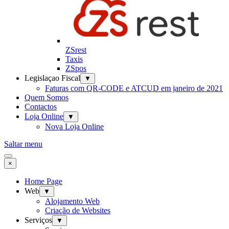
ZSrest
Taxis
ZSpos
Legislaçao Fiscal
▼
Faturas com QR-CODE e ATCUD em janeiro de 2021
Quem Somos
Contactos
Loja Online
▼
Nova Loja Online
Saltar menu
×
Home Page
Web
▼
Alojamento Web
Criação de Websites
Serviços
▼