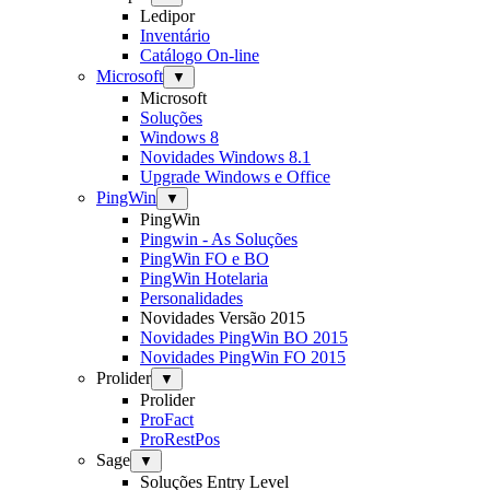
Ledipor
Inventário
Catálogo On-line
Microsoft
▼
Microsoft
Soluções
Windows 8
Novidades Windows 8.1
Upgrade Windows e Office
PingWin
▼
PingWin
Pingwin - As Soluções
PingWin FO e BO
PingWin Hotelaria
Personalidades
Novidades Versão 2015
Novidades PingWin BO 2015
Novidades PingWin FO 2015
Prolider
▼
Prolider
ProFact
ProRestPos
Sage
▼
Soluções Entry Level