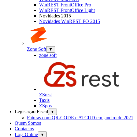
WinREST FrontOffice Pro
WinREST FrontOffice Light
Novidades 2015
Novidades WinREST FO 2015
Zone Soft
▼
zone soft
ZSrest
Taxis
ZSpos
Legislaçao Fiscal
▼
Faturas com QR-CODE e ATCUD em janeiro de 2021
Quem Somos
Contactos
Loja Online
▼