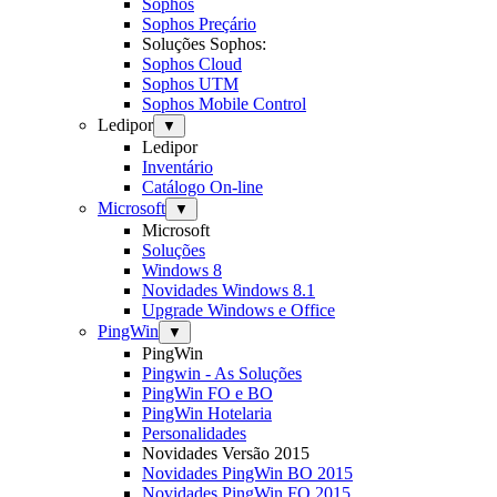
Sophos
Sophos Preçário
Soluções Sophos:
Sophos Cloud
Sophos UTM
Sophos Mobile Control
Ledipor
▼
Ledipor
Inventário
Catálogo On-line
Microsoft
▼
Microsoft
Soluções
Windows 8
Novidades Windows 8.1
Upgrade Windows e Office
PingWin
▼
PingWin
Pingwin - As Soluções
PingWin FO e BO
PingWin Hotelaria
Personalidades
Novidades Versão 2015
Novidades PingWin BO 2015
Novidades PingWin FO 2015