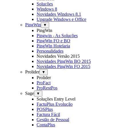
Soluções
Windows 8
Novidades Windows 8.1
Upgrade Windows e Office
PingWin
▼
PingWin
Pingwin - As Soluções
PingWin FO e BO
PingWin Hotelaria
Personalidades
Novidades Versão 2015
Novidades PingWin BO 2015
Novidades PingWin FO 2015
Prolider
▼
Prolider
ProFact
ProRestPos
Sage
▼
Soluções Entry Level
FactuPlus Evolução
POSPlus
Factura Fácil
Gestão de Pessoal
ContaPlus