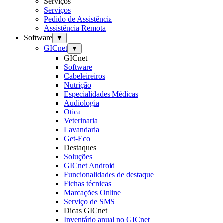
Serviços
Serviços
Pedido de Assistência
Assistência Remota
Software
▼
GICnet
▼
GICnet
Software
Cabeleireiros
Nutrição
Especialidades Médicas
Audiologia
Otica
Veterinaria
Lavandaria
Get-Eco
Destaques
Soluções
GICnet Android
Funcionalidades de destaque
Fichas técnicas
Marcações Online
Serviço de SMS
Dicas GICnet
Inventário anual no GICnet