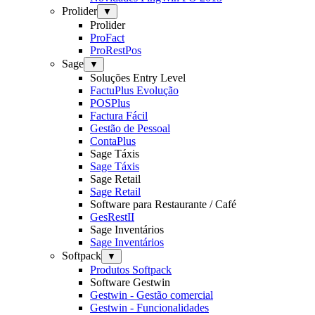
Prolider
▼
Prolider
ProFact
ProRestPos
Sage
▼
Soluções Entry Level
FactuPlus Evolução
POSPlus
Factura Fácil
Gestão de Pessoal
ContaPlus
Sage Táxis
Sage Táxis
Sage Retail
Sage Retail
Software para Restaurante / Café
GesRestII
Sage Inventários
Sage Inventários
Softpack
▼
Produtos Softpack
Software Gestwin
Gestwin - Gestão comercial
Gestwin - Funcionalidades