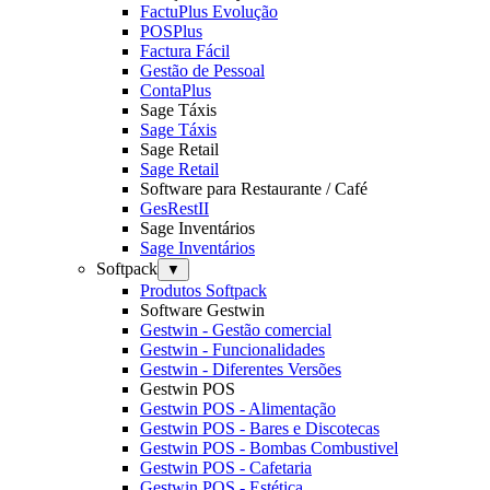
FactuPlus Evolução
POSPlus
Factura Fácil
Gestão de Pessoal
ContaPlus
Sage Táxis
Sage Táxis
Sage Retail
Sage Retail
Software para Restaurante / Café
GesRestII
Sage Inventários
Sage Inventários
Softpack
▼
Produtos Softpack
Software Gestwin
Gestwin - Gestão comercial
Gestwin - Funcionalidades
Gestwin - Diferentes Versões
Gestwin POS
Gestwin POS - Alimentação
Gestwin POS - Bares e Discotecas
Gestwin POS - Bombas Combustivel
Gestwin POS - Cafetaria
Gestwin POS - Estética