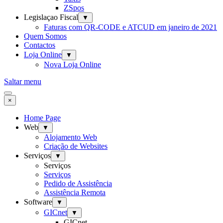
ZSpos
Legislaçao Fiscal
▼
Faturas com QR-CODE e ATCUD em janeiro de 2021
Quem Somos
Contactos
Loja Online
▼
Nova Loja Online
Saltar menu
×
Home Page
Web
▼
Alojamento Web
Criação de Websites
Serviços
▼
Serviços
Serviços
Pedido de Assistência
Assistência Remota
Software
▼
GICnet
▼
GICnet