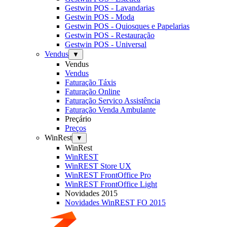
Gestwin POS - Lavandarias
Gestwin POS - Moda
Gestwin POS - Quiosques e Papelarias
Gestwin POS - Restauração
Gestwin POS - Universal
Vendus
▼
Vendus
Vendus
Faturação Táxis
Faturação Online
Faturação Servico Assistência
Faturação Venda Ambulante
Preçário
Preços
WinRest
▼
WinRest
WinREST
WinREST Store UX
WinREST FrontOffice Pro
WinREST FrontOffice Light
Novidades 2015
Novidades WinREST FO 2015