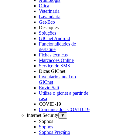
Audiologia
Otica
Veterinaria
Lavandaria
Get-Eco
Destaques
Soluções
GICnet Android
Funcionalidades de
destaque
Fichas técnicas
Marcações Online
Serviço de SMS
Dicas GICnet
Inventário anual no
GICnet
Envio Saft
Utilize o gicnet a partir de
casa
COVID-19
Comunicado - COVID-19
Internet Security
▼
Sophos
Sophos
Sophos Preçário