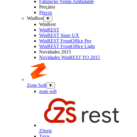
Faturação Venda Ambulante
Preçário
Preços
WinRest
▼
WinRest
WinREST
WinREST Store UX
WinREST FrontOffice Pro
WinREST FrontOffice Light
Novidades 2015
Novidades WinREST FO 2015
Zone Soft
▼
zone soft
ZSrest
Taxis