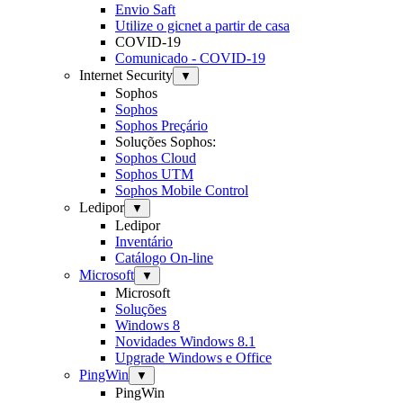
Envio Saft
Utilize o gicnet a partir de casa
COVID-19
Comunicado - COVID-19
Internet Security
▼
Sophos
Sophos
Sophos Preçário
Soluções Sophos:
Sophos Cloud
Sophos UTM
Sophos Mobile Control
Ledipor
▼
Ledipor
Inventário
Catálogo On-line
Microsoft
▼
Microsoft
Soluções
Windows 8
Novidades Windows 8.1
Upgrade Windows e Office
PingWin
▼
PingWin