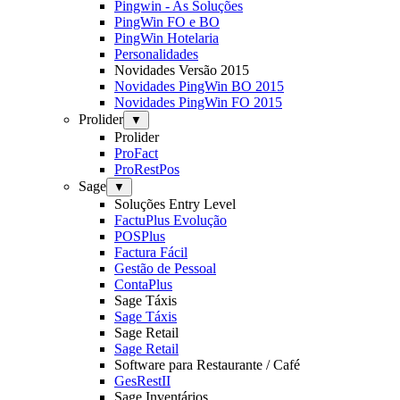
Pingwin - As Soluções
PingWin FO e BO
PingWin Hotelaria
Personalidades
Novidades Versão 2015
Novidades PingWin BO 2015
Novidades PingWin FO 2015
Prolider
▼
Prolider
ProFact
ProRestPos
Sage
▼
Soluções Entry Level
FactuPlus Evolução
POSPlus
Factura Fácil
Gestão de Pessoal
ContaPlus
Sage Táxis
Sage Táxis
Sage Retail
Sage Retail
Software para Restaurante / Café
GesRestII
Sage Inventários