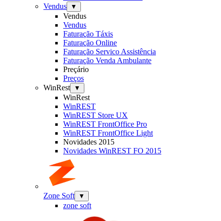
Vendus
▼
Vendus
Vendus
Faturação Táxis
Faturação Online
Faturação Servico Assistência
Faturação Venda Ambulante
Preçário
Preços
WinRest
▼
WinRest
WinREST
WinREST Store UX
WinREST FrontOffice Pro
WinREST FrontOffice Light
Novidades 2015
Novidades WinREST FO 2015
Zone Soft
▼
zone soft