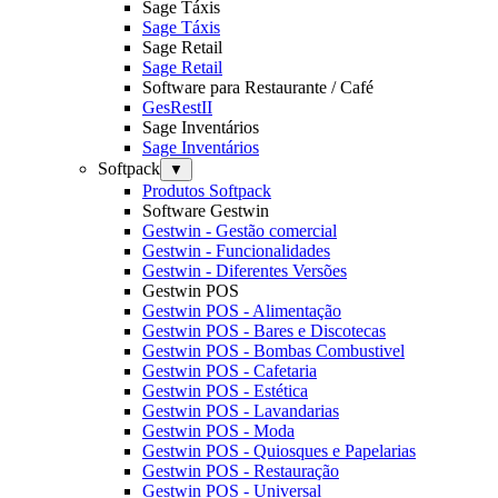
Sage Táxis
Sage Táxis
Sage Retail
Sage Retail
Software para Restaurante / Café
GesRestII
Sage Inventários
Sage Inventários
Softpack
▼
Produtos Softpack
Software Gestwin
Gestwin - Gestão comercial
Gestwin - Funcionalidades
Gestwin - Diferentes Versões
Gestwin POS
Gestwin POS - Alimentação
Gestwin POS - Bares e Discotecas
Gestwin POS - Bombas Combustivel
Gestwin POS - Cafetaria
Gestwin POS - Estética
Gestwin POS - Lavandarias
Gestwin POS - Moda
Gestwin POS - Quiosques e Papelarias
Gestwin POS - Restauração
Gestwin POS - Universal