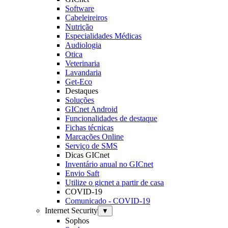
Software
Cabeleireiros
Nutrição
Especialidades Médicas
Audiologia
Otica
Veterinaria
Lavandaria
Get-Eco
Destaques
Soluções
GICnet Android
Funcionalidades de destaque
Fichas técnicas
Marcações Online
Serviço de SMS
Dicas GICnet
Inventário anual no GICnet
Envio Saft
Utilize o gicnet a partir de casa
COVID-19
Comunicado - COVID-19
Internet Security
▼
Sophos