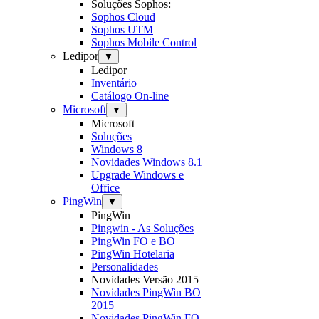
Soluções Sophos:
Sophos Cloud
Sophos UTM
Sophos Mobile Control
Ledipor
▼
Ledipor
Inventário
Catálogo On-line
Microsoft
▼
Microsoft
Soluções
Windows 8
Novidades Windows 8.1
Upgrade Windows e
Office
PingWin
▼
PingWin
Pingwin - As Soluções
PingWin FO e BO
PingWin Hotelaria
Personalidades
Novidades Versão 2015
Novidades PingWin BO
2015
Novidades PingWin FO