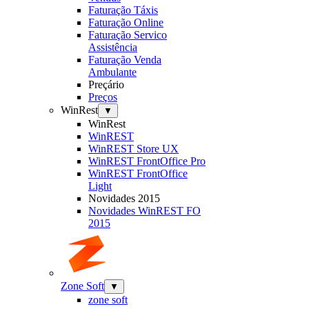
Faturação Táxis
Faturação Online
Faturação Servico
Assistência
Faturação Venda
Ambulante
Preçário
Preços
WinRest
▼
WinRest
WinREST
WinREST Store UX
WinREST FrontOffice Pro
WinREST FrontOffice
Light
Novidades 2015
Novidades WinREST FO
2015
Zone Soft
▼
zone soft