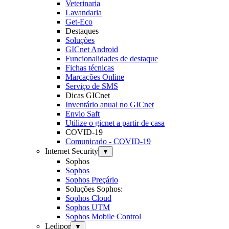
Veterinaria
Lavandaria
Get-Eco
Destaques
Soluções
GICnet Android
Funcionalidades de destaque
Fichas técnicas
Marcações Online
Serviço de SMS
Dicas GICnet
Inventário anual no GICnet
Envio Saft
Utilize o gicnet a partir de casa
COVID-19
Comunicado - COVID-19
Internet Security
▼
Sophos
Sophos
Sophos Preçário
Soluções Sophos:
Sophos Cloud
Sophos UTM
Sophos Mobile Control
Ledipor
▼