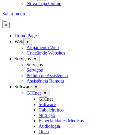
Nova Loja Online
Saltar menu
×
Home Page
Web
▼
Alojamento Web
Criação de Websites
Serviços
▼
Serviços
Serviços
Pedido de Assistência
Assistência Remota
Software
▼
GICnet
▼
GICnet
Software
Cabeleireiros
Nutrição
Especialidades Médicas
Audiologia
Otica