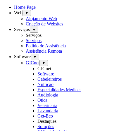
Home Page
Web
▼
Alojamento Web
Criação de Websites
Serviços
▼
Serviços
Serviços
Pedido de Assistência
Assistência Remota
Software
▼
GICnet
▼
GICnet
Software
Cabeleireiros
Nutrição
Especialidades Médicas
Audiologia
Otica
Veterinaria
Lavandaria
Get-Eco
Destaques
Soluções