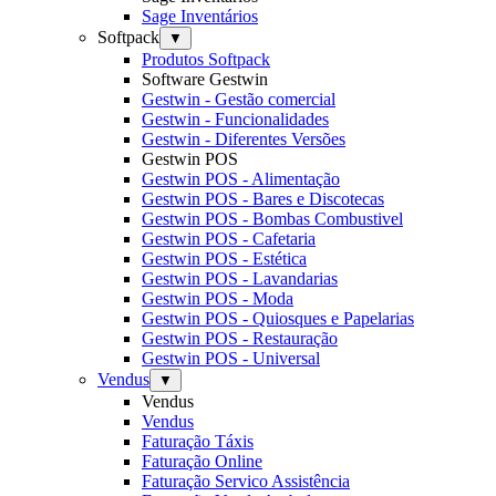
Sage Inventários
Softpack
▼
Produtos Softpack
Software Gestwin
Gestwin - Gestão comercial
Gestwin - Funcionalidades
Gestwin - Diferentes Versões
Gestwin POS
Gestwin POS - Alimentação
Gestwin POS - Bares e Discotecas
Gestwin POS - Bombas Combustivel
Gestwin POS - Cafetaria
Gestwin POS - Estética
Gestwin POS - Lavandarias
Gestwin POS - Moda
Gestwin POS - Quiosques e Papelarias
Gestwin POS - Restauração
Gestwin POS - Universal
Vendus
▼
Vendus
Vendus
Faturação Táxis
Faturação Online
Faturação Servico Assistência