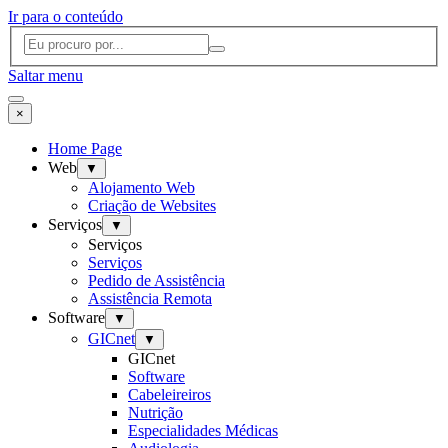
Ir para o conteúdo
Saltar menu
×
Home Page
Web
▼
Alojamento Web
Criação de Websites
Serviços
▼
Serviços
Serviços
Pedido de Assistência
Assistência Remota
Software
▼
GICnet
▼
GICnet
Software
Cabeleireiros
Nutrição
Especialidades Médicas