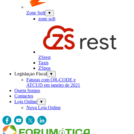
Zone Soft
▼
zone soft
ZSrest
Taxis
ZSpos
Legislaçao Fiscal
▼
Faturas com QR-CODE e
ATCUD em janeiro de 2021
Quem Somos
Contactos
Loja Online
▼
Nova Loja Online