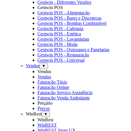
Gestwin - Diferentes Versões
Gestwin POS
Gestwin POS - Alimentação
Gestwin POS - Bares e Discotecas
Gestwin POS - Bombas Combustivel
Gestwin POS - Cafetaria
Gestwin POS - Estética
Gestwin POS - Lavandarias
Gestwin POS - Moda
Gestwin POS - Quiosques e Papelarias
Gestwin POS - Restauração
Gestwin POS - Universal
Vendus
▼
Vendus
Vendus
Faturação Táxis
Faturação Online
Faturação Servico Assistência
Faturação Venda Ambulante
Preçário
Preços
WinRest
▼
WinRest
WinREST
WinREST Store UX