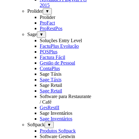
2015
Prolider
▼
Prolider
ProFact
ProRestPos
Sage
▼
Soluções Entry Level
FactuPlus Evolução
POSPlus
Factura Fácil
Gestão de Pessoal
ContaPlus
Sage Táxis
Sage Táxis
Sage Retail
Sage Retail
Software para Restaurante
/ Café
GesRestII
Sage Inventários
Sage Inventários
Softpack
▼
Produtos Softpack
Software Gestwin