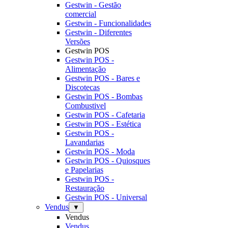
Gestwin - Gestão
comercial
Gestwin - Funcionalidades
Gestwin - Diferentes
Versões
Gestwin POS
Gestwin POS -
Alimentação
Gestwin POS - Bares e
Discotecas
Gestwin POS - Bombas
Combustivel
Gestwin POS - Cafetaria
Gestwin POS - Estética
Gestwin POS -
Lavandarias
Gestwin POS - Moda
Gestwin POS - Quiosques
e Papelarias
Gestwin POS -
Restauração
Gestwin POS - Universal
Vendus
▼
Vendus
Vendus