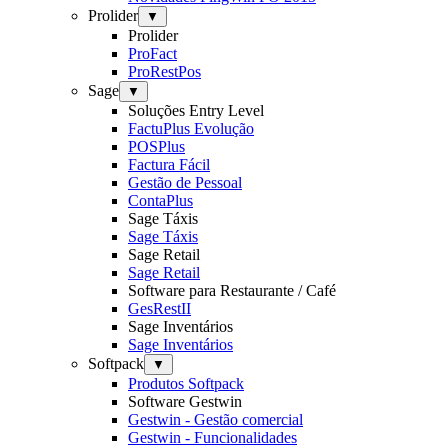
Prolider
▼
Prolider
ProFact
ProRestPos
Sage
▼
Soluções Entry Level
FactuPlus Evolução
POSPlus
Factura Fácil
Gestão de Pessoal
ContaPlus
Sage Táxis
Sage Táxis
Sage Retail
Sage Retail
Software para Restaurante / Café
GesRestII
Sage Inventários
Sage Inventários
Softpack
▼
Produtos Softpack
Software Gestwin
Gestwin - Gestão comercial
Gestwin - Funcionalidades