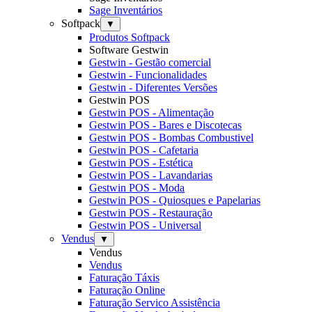
Sage Inventários
Softpack
▼
Produtos Softpack
Software Gestwin
Gestwin - Gestão comercial
Gestwin - Funcionalidades
Gestwin - Diferentes Versões
Gestwin POS
Gestwin POS - Alimentação
Gestwin POS - Bares e Discotecas
Gestwin POS - Bombas Combustivel
Gestwin POS - Cafetaria
Gestwin POS - Estética
Gestwin POS - Lavandarias
Gestwin POS - Moda
Gestwin POS - Quiosques e Papelarias
Gestwin POS - Restauração
Gestwin POS - Universal
Vendus
▼
Vendus
Vendus
Faturação Táxis
Faturação Online
Faturação Servico Assistência