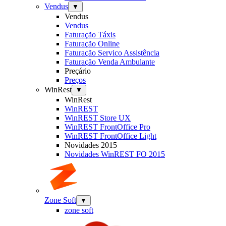
Vendus
▼
Vendus
Vendus
Faturação Táxis
Faturação Online
Faturação Servico Assistência
Faturação Venda Ambulante
Preçário
Preços
WinRest
▼
WinRest
WinREST
WinREST Store UX
WinREST FrontOffice Pro
WinREST FrontOffice Light
Novidades 2015
Novidades WinREST FO 2015
Zone Soft
▼
zone soft