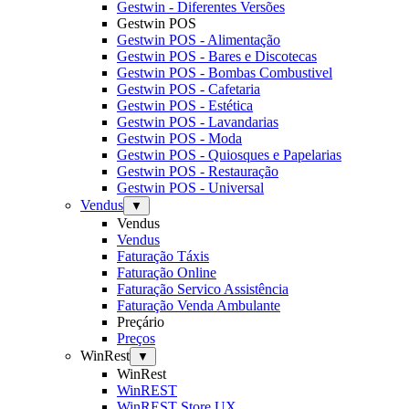
Gestwin - Diferentes Versões
Gestwin POS
Gestwin POS - Alimentação
Gestwin POS - Bares e Discotecas
Gestwin POS - Bombas Combustivel
Gestwin POS - Cafetaria
Gestwin POS - Estética
Gestwin POS - Lavandarias
Gestwin POS - Moda
Gestwin POS - Quiosques e Papelarias
Gestwin POS - Restauração
Gestwin POS - Universal
Vendus
▼
Vendus
Vendus
Faturação Táxis
Faturação Online
Faturação Servico Assistência
Faturação Venda Ambulante
Preçário
Preços
WinRest
▼
WinRest
WinREST
WinREST Store UX