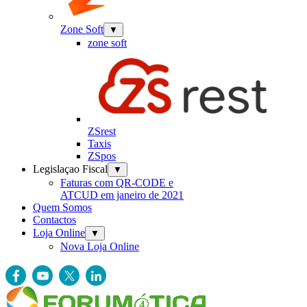
Zone Soft
▼
zone soft
ZSrest
Taxis
ZSpos
Legislaçao Fiscal
▼
Faturas com QR-CODE e
ATCUD em janeiro de 2021
Quem Somos
Contactos
Loja Online
▼
Nova Loja Online