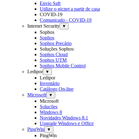
Envio Saft
Utilize o gicnet a partir de casa
COVID-19
Comunicado - COVID-19
Internet Security
▼
Sophos
Sophos
Sophos Preçário
Soluções Sophos:
Sophos Cloud
Sophos UTM
Sophos Mobile Control
Ledipor
▼
Ledipor
Inventário
Catálogo On-line
Microsoft
▼
Microsoft
Soluções
Windows 8
Novidades Windows 8.1
Upgrade Windows e Office
PingWin
▼
PingWin