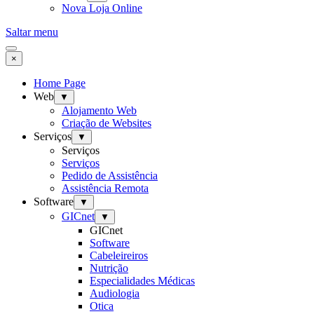
Nova Loja Online
Saltar menu
×
Home Page
Web
▼
Alojamento Web
Criação de Websites
Serviços
▼
Serviços
Serviços
Pedido de Assistência
Assistência Remota
Software
▼
GICnet
▼
GICnet
Software
Cabeleireiros
Nutrição
Especialidades Médicas
Audiologia
Otica