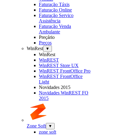
Faturação Táxis
Faturação Online
Faturação Servico
Assistência
Faturação Venda
Ambulante
Preçário
Preços
WinRest
▼
WinRest
WinREST
WinREST Store UX
WinREST FrontOffice Pro
WinREST FrontOffice
Light
Novidades 2015
Novidades WinREST FO
2015
Zone Soft
▼
zone soft