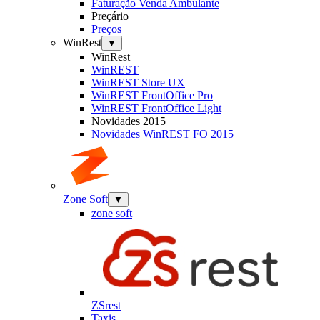
Faturação Venda Ambulante
Preçário
Preços
WinRest
▼
WinRest
WinREST
WinREST Store UX
WinREST FrontOffice Pro
WinREST FrontOffice Light
Novidades 2015
Novidades WinREST FO 2015
Zone Soft
▼
zone soft
ZSrest
Taxis