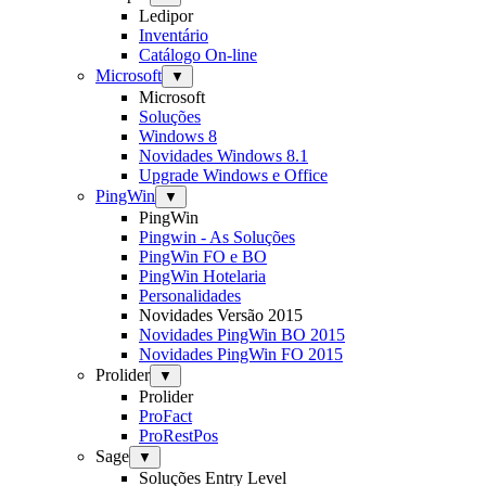
Ledipor
Inventário
Catálogo On-line
Microsoft
▼
Microsoft
Soluções
Windows 8
Novidades Windows 8.1
Upgrade Windows e Office
PingWin
▼
PingWin
Pingwin - As Soluções
PingWin FO e BO
PingWin Hotelaria
Personalidades
Novidades Versão 2015
Novidades PingWin BO 2015
Novidades PingWin FO 2015
Prolider
▼
Prolider
ProFact
ProRestPos
Sage
▼
Soluções Entry Level