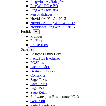
Pingwin - As Soluções
PingWin FO e BO
PingWin Hotelaria
Personalidades
Novidades Versão 2015
Novidades PingWin BO 2015
Novidades PingWin FO 2015
Prolider
▼
Prolider
ProFact
ProRestPos
Sage
▼
Soluções Entry Level
FactuPlus Evolução
POSPlus
Factura Fácil
Gestão de Pessoal
ContaPlus
Sage Táxis
Sage Táxis
Sage Retail
Sage Retail
Software para Restaurante / Café
GesRestII
Sage Inventários