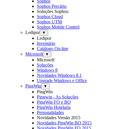
Sophos
Sophos Preçário
Soluções Sophos:
Sophos Cloud
Sophos UTM
Sophos Mobile Control
Ledipor
▼
Ledipor
Inventário
Catálogo On-line
Microsoft
▼
Microsoft
Soluções
Windows 8
Novidades Windows 8.1
Upgrade Windows e Office
PingWin
▼
PingWin
Pingwin - As Soluções
PingWin FO e BO
PingWin Hotelaria
Personalidades
Novidades Versão 2015
Novidades PingWin BO 2015
Novidades PingWin FO 2015