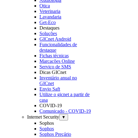
Audiologia
Otica
Veterinaria
Lavandaria
Get-Eco
Destaques
Soluções
GICnet Android
Funcionalidades de
destaque
Fichas técnicas
Marcações Online
Serviço de SMS
Dicas GICnet
Inventário anual no
GICnet
Envio Saft
Utilize o gicnet a partir de
casa
COVID-19
Comunicado - COVID-19
Internet Security
▼
Sophos
Sophos
Sophos Preçário