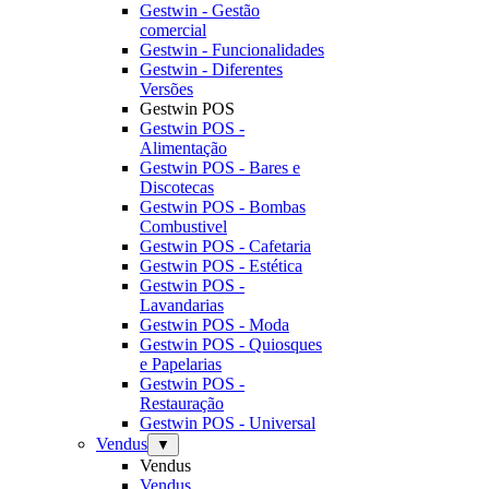
Gestwin - Gestão
comercial
Gestwin - Funcionalidades
Gestwin - Diferentes
Versões
Gestwin POS
Gestwin POS -
Alimentação
Gestwin POS - Bares e
Discotecas
Gestwin POS - Bombas
Combustivel
Gestwin POS - Cafetaria
Gestwin POS - Estética
Gestwin POS -
Lavandarias
Gestwin POS - Moda
Gestwin POS - Quiosques
e Papelarias
Gestwin POS -
Restauração
Gestwin POS - Universal
Vendus
▼
Vendus
Vendus