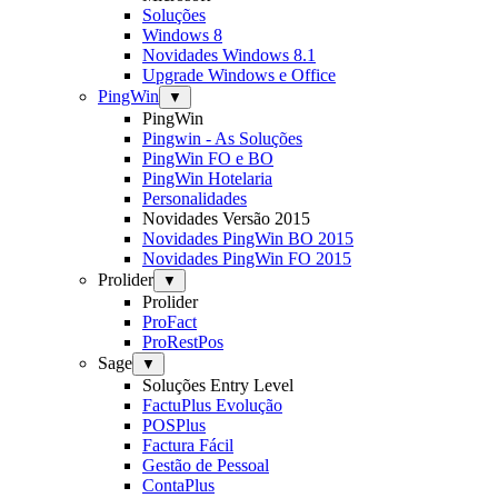
Soluções
Windows 8
Novidades Windows 8.1
Upgrade Windows e Office
PingWin
▼
PingWin
Pingwin - As Soluções
PingWin FO e BO
PingWin Hotelaria
Personalidades
Novidades Versão 2015
Novidades PingWin BO 2015
Novidades PingWin FO 2015
Prolider
▼
Prolider
ProFact
ProRestPos
Sage
▼
Soluções Entry Level
FactuPlus Evolução
POSPlus
Factura Fácil
Gestão de Pessoal
ContaPlus