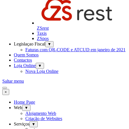
ZSrest
Taxis
ZSpos
Legislaçao Fiscal
▼
Faturas com QR-CODE e ATCUD em janeiro de 2021
Quem Somos
Contactos
Loja Online
▼
Nova Loja Online
Saltar menu
×
Home Page
Web
▼
Alojamento Web
Criação de Websites
Serviços
▼