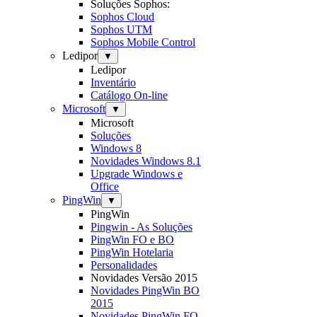
Soluções Sophos:
Sophos Cloud
Sophos UTM
Sophos Mobile Control
Ledipor
▼
Ledipor
Inventário
Catálogo On-line
Microsoft
▼
Microsoft
Soluções
Windows 8
Novidades Windows 8.1
Upgrade Windows e
Office
PingWin
▼
PingWin
Pingwin - As Soluções
PingWin FO e BO
PingWin Hotelaria
Personalidades
Novidades Versão 2015
Novidades PingWin BO
2015
Novidades PingWin FO