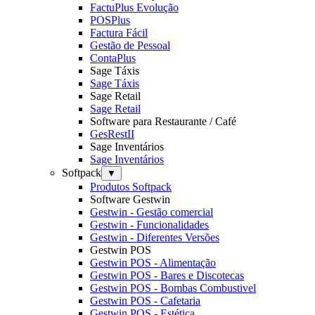
FactuPlus Evolução
POSPlus
Factura Fácil
Gestão de Pessoal
ContaPlus
Sage Táxis
Sage Táxis
Sage Retail
Sage Retail
Software para Restaurante / Café
GesRestII
Sage Inventários
Sage Inventários
Softpack
▼
Produtos Softpack
Software Gestwin
Gestwin - Gestão comercial
Gestwin - Funcionalidades
Gestwin - Diferentes Versões
Gestwin POS
Gestwin POS - Alimentação
Gestwin POS - Bares e Discotecas
Gestwin POS - Bombas Combustivel
Gestwin POS - Cafetaria
Gestwin POS - Estética