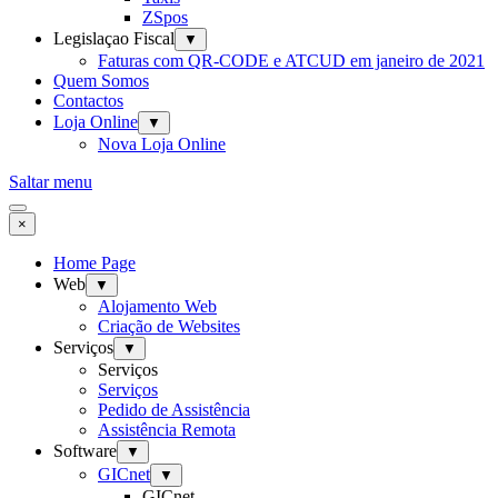
ZSpos
Legislaçao Fiscal
▼
Faturas com QR-CODE e ATCUD em janeiro de 2021
Quem Somos
Contactos
Loja Online
▼
Nova Loja Online
Saltar menu
×
Home Page
Web
▼
Alojamento Web
Criação de Websites
Serviços
▼
Serviços
Serviços
Pedido de Assistência
Assistência Remota
Software
▼
GICnet
▼
GICnet