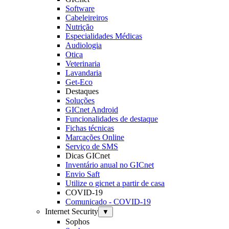
Software
Cabeleireiros
Nutrição
Especialidades Médicas
Audiologia
Otica
Veterinaria
Lavandaria
Get-Eco
Destaques
Soluções
GICnet Android
Funcionalidades de destaque
Fichas técnicas
Marcações Online
Serviço de SMS
Dicas GICnet
Inventário anual no GICnet
Envio Saft
Utilize o gicnet a partir de casa
COVID-19
Comunicado - COVID-19
Internet Security
▼
Sophos