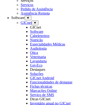
Serviços
Serviços
Pedido de Assistência
Assistência Remota
Software
▼
GICnet
▼
GICnet
Software
Cabeleireiros
Nutrição
Especialidades Médicas
Audiologia
Otica
Veterinaria
Lavandaria
Get-Eco
Destaques
Soluções
GICnet Android
Funcionalidades de destaque
Fichas técnicas
Marcações Online
Serviço de SMS
Dicas GICnet
Inventário anual no GICnet