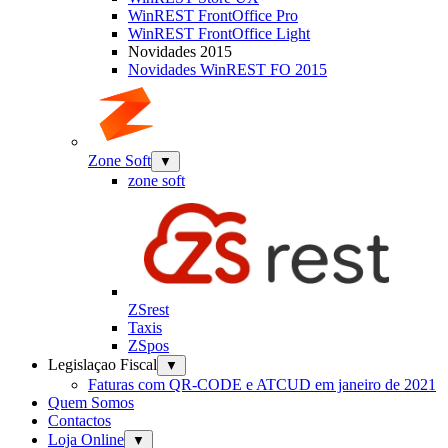
WinREST FrontOffice Pro
WinREST FrontOffice Light
Novidades 2015
Novidades WinREST FO 2015
Zone Soft
▼
zone soft
ZSrest
Taxis
ZSpos
Legislaçao Fiscal
▼
Faturas com QR-CODE e ATCUD em janeiro de 2021
Quem Somos
Contactos
Loja Online
▼