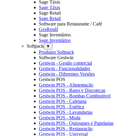
Sage Táxis
Sage Táxis
Sage Retail
Sage Retail
Software para Restaurante / Café
GesRestII
Sage Inventários
Sage Inventários
Softpack
▼
Produtos Softpack
Software Gestwin
Gestwin - Gestão comercial
Gestwin - Funcionalidades
Gestwin - Diferentes Versões
Gestwin POS
Gestwin POS - Alimentação
Gestwin POS - Bares e Discotecas
Gestwin POS - Bombas Combustivel
Gestwin POS - Cafetaria
Gestwin POS - Estética
Gestwin POS - Lavandarias
Gestwin POS - Moda
Gestwin POS - Quiosques e Papelarias
Gestwin POS - Restauração
Gestwin POS - Universal