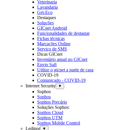
Veterinaria
Lavandaria
Get-Eco
Destaques
Soluções
GICnet Android
Funcionalidades de destaque
Fichas técnicas
Marcações Online
Serviço de SMS
Dicas GICnet
Inventário anual no GICnet
Envio Saft
Utilize o gicnet a partir de casa
COVID-19
Comunicado - COVID-19
Internet Security
▼
Sophos
Sophos
Sophos Preçário
Soluções Sophos:
Sophos Cloud
Sophos UTM
Sophos Mobile Control
Ledipor
▼