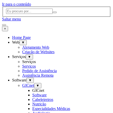
Ir para o conteúdo
Saltar menu
×
Home Page
Web
▼
Alojamento Web
Criação de Websites
Serviços
▼
Serviços
Serviços
Pedido de Assistência
Assistência Remota
Software
▼
GICnet
▼
GICnet
Software
Cabeleireiros
Nutrição
Especialidades Médicas