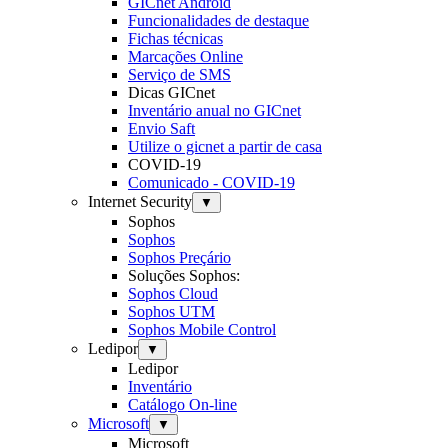
GICnet Android
Funcionalidades de destaque
Fichas técnicas
Marcações Online
Serviço de SMS
Dicas GICnet
Inventário anual no GICnet
Envio Saft
Utilize o gicnet a partir de casa
COVID-19
Comunicado - COVID-19
Internet Security
▼
Sophos
Sophos
Sophos Preçário
Soluções Sophos:
Sophos Cloud
Sophos UTM
Sophos Mobile Control
Ledipor
▼
Ledipor
Inventário
Catálogo On-line
Microsoft
▼
Microsoft