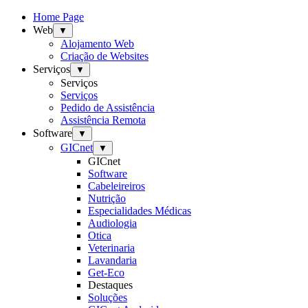
Home Page
Web
▼
Alojamento Web
Criação de Websites
Serviços
▼
Serviços
Serviços
Pedido de Assistência
Assistência Remota
Software
▼
GICnet
▼
GICnet
Software
Cabeleireiros
Nutrição
Especialidades Médicas
Audiologia
Otica
Veterinaria
Lavandaria
Get-Eco
Destaques
Soluções