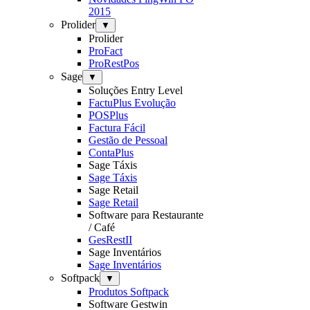
2015
Prolider
▼
Prolider
ProFact
ProRestPos
Sage
▼
Soluções Entry Level
FactuPlus Evolução
POSPlus
Factura Fácil
Gestão de Pessoal
ContaPlus
Sage Táxis
Sage Táxis
Sage Retail
Sage Retail
Software para Restaurante
/ Café
GesRestII
Sage Inventários
Sage Inventários
Softpack
▼
Produtos Softpack
Software Gestwin