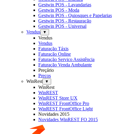
Gestwin POS - Lavandarias
Gestwin POS - Moda
Gestwin POS - Quiosques e Papelarias
Gestwin POS - Restauração
Gestwin POS - Universal
Vendus
▼
Vendus
Vendus
Faturação Táxis
Faturação Online
Faturação Servico Assistência
Faturação Venda Ambulante
Preçário
Preços
WinRest
▼
WinRest
WinREST
WinREST Store UX
WinREST FrontOffice Pro
WinREST FrontOffice Light
Novidades 2015
Novidades WinREST FO 2015