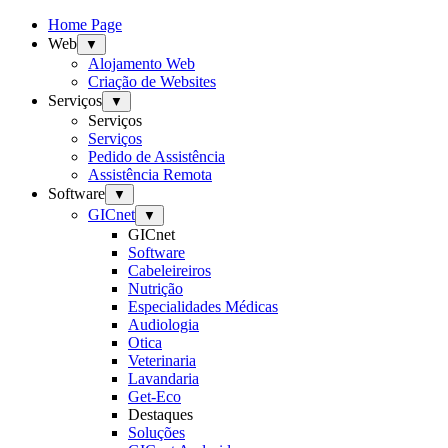
Home Page
Web
▼
Alojamento Web
Criação de Websites
Serviços
▼
Serviços
Serviços
Pedido de Assistência
Assistência Remota
Software
▼
GICnet
▼
GICnet
Software
Cabeleireiros
Nutrição
Especialidades Médicas
Audiologia
Otica
Veterinaria
Lavandaria
Get-Eco
Destaques
Soluções