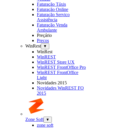
Faturação Táxis
Faturação Online
Faturação Servico
Assistência
Faturação Venda
Ambulante
Preçário
Preços
WinRest
▼
WinRest
WinREST
WinREST Store UX
WinREST FrontOffice Pro
WinREST FrontOffice
Light
Novidades 2015
Novidades WinREST FO
2015
Zone Soft
▼
zone soft