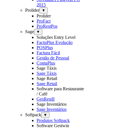
2015
Prolider
▼
Prolider
ProFact
ProRestPos
Sage
▼
Soluções Entry Level
FactuPlus Evolução
POSPlus
Factura Fácil
Gestão de Pessoal
ContaPlus
Sage Táxis
Sage Táxis
Sage Retail
Sage Retail
Software para Restaurante
/ Café
GesRestII
Sage Inventários
Sage Inventários
Softpack
▼
Produtos Softpack
Software Gestwin