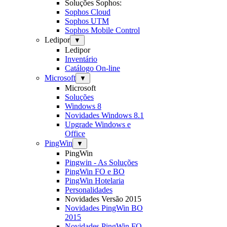
Soluções Sophos:
Sophos Cloud
Sophos UTM
Sophos Mobile Control
Ledipor
▼
Ledipor
Inventário
Catálogo On-line
Microsoft
▼
Microsoft
Soluções
Windows 8
Novidades Windows 8.1
Upgrade Windows e
Office
PingWin
▼
PingWin
Pingwin - As Soluções
PingWin FO e BO
PingWin Hotelaria
Personalidades
Novidades Versão 2015
Novidades PingWin BO
2015
Novidades PingWin FO