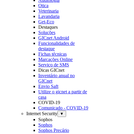
Audiologia
Otica
Veterinaria
Lavandaria
Get-Eco
Destaques
Soluções
GICnet Android
Funcionalidades de
destaque
Fichas técnicas
Marcações Online
Serviço de SMS
Dicas GICnet
Inventário anual no
GICnet
Envio Saft
Utilize o gicnet a partir de
casa
COVID-19
Comunicado - COVID-19
Internet Security
▼
Sophos
Sophos
Sophos Preçário