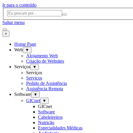
Ir para o conteúdo
Saltar menu
×
Home Page
Web
▼
Alojamento Web
Criação de Websites
Serviços
▼
Serviços
Serviços
Pedido de Assistência
Assistência Remota
Software
▼
GICnet
▼
GICnet
Software
Cabeleireiros
Nutrição
Especialidades Médicas