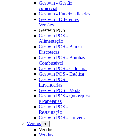
Gestwin - Gestão
comercial
Gestwin - Funcionalidades
Gestwin - Diferentes
Versões
Gestwin POS
Gestwin POS -
Alimentação
Gestwin POS - Bares e
Discotecas
Gestwin POS - Bombas
Combustivel
Gestwin POS - Cafetaria
Gestwin POS - Estética
Gestwin POS -
Lavandarias
Gestwin POS - Moda
Gestwin POS - Quiosques
e Papelarias
Gestwin POS -
Restauração
Gestwin POS - Universal
Vendus
▼
Vendus
Vendus