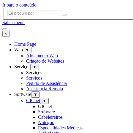
Ir para o conteúdo
Saltar menu
×
Home Page
Web
▼
Alojamento Web
Criação de Websites
Serviços
▼
Serviços
Serviços
Pedido de Assistência
Assistência Remota
Software
▼
GICnet
▼
GICnet
Software
Cabeleireiros
Nutrição
Especialidades Médicas