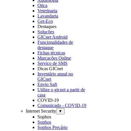
Audiologia
Otica
Veterinaria
Lavandaria
Get-Eco
Destaques
Soluções
GICnet Android
Funcionalidades de
destaque
Fichas técnicas
Marcações Online
Serviço de SMS
Dicas GICnet
Inventário anual no
GICnet
Envio Saft
Utilize o gicnet a partir de
casa
COVID-19
Comunicado - COVID-19
Internet Security
▼
Sophos
Sophos
Sophos Preçário