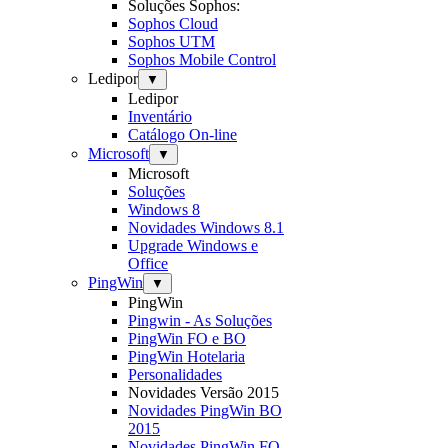
Soluções Sophos:
Sophos Cloud
Sophos UTM
Sophos Mobile Control
Ledipor
▼
Ledipor
Inventário
Catálogo On-line
Microsoft
▼
Microsoft
Soluções
Windows 8
Novidades Windows 8.1
Upgrade Windows e
Office
PingWin
▼
PingWin
Pingwin - As Soluções
PingWin FO e BO
PingWin Hotelaria
Personalidades
Novidades Versão 2015
Novidades PingWin BO
2015
Novidades PingWin FO