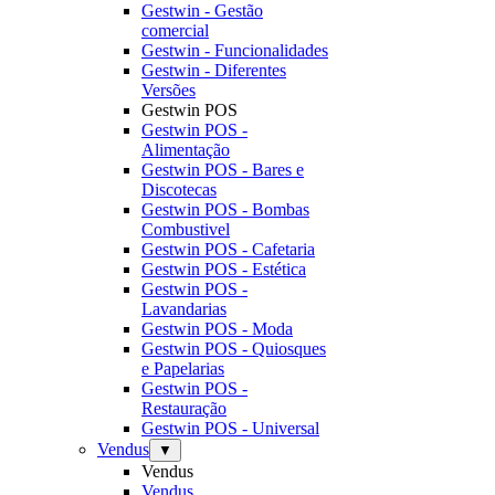
Gestwin - Gestão
comercial
Gestwin - Funcionalidades
Gestwin - Diferentes
Versões
Gestwin POS
Gestwin POS -
Alimentação
Gestwin POS - Bares e
Discotecas
Gestwin POS - Bombas
Combustivel
Gestwin POS - Cafetaria
Gestwin POS - Estética
Gestwin POS -
Lavandarias
Gestwin POS - Moda
Gestwin POS - Quiosques
e Papelarias
Gestwin POS -
Restauração
Gestwin POS - Universal
Vendus
▼
Vendus
Vendus