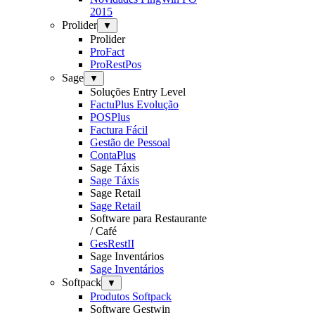
2015
Prolider
▼
Prolider
ProFact
ProRestPos
Sage
▼
Soluções Entry Level
FactuPlus Evolução
POSPlus
Factura Fácil
Gestão de Pessoal
ContaPlus
Sage Táxis
Sage Táxis
Sage Retail
Sage Retail
Software para Restaurante
/ Café
GesRestII
Sage Inventários
Sage Inventários
Softpack
▼
Produtos Softpack
Software Gestwin