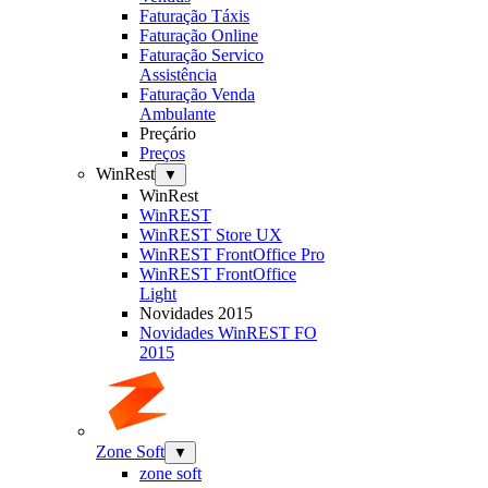
Faturação Táxis
Faturação Online
Faturação Servico
Assistência
Faturação Venda
Ambulante
Preçário
Preços
WinRest
▼
WinRest
WinREST
WinREST Store UX
WinREST FrontOffice Pro
WinREST FrontOffice
Light
Novidades 2015
Novidades WinREST FO
2015
Zone Soft
▼
zone soft