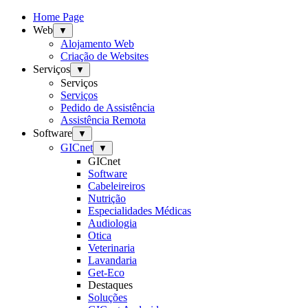
Home Page
Web
▼
Alojamento Web
Criação de Websites
Serviços
▼
Serviços
Serviços
Pedido de Assistência
Assistência Remota
Software
▼
GICnet
▼
GICnet
Software
Cabeleireiros
Nutrição
Especialidades Médicas
Audiologia
Otica
Veterinaria
Lavandaria
Get-Eco
Destaques
Soluções