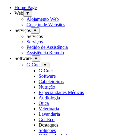
Home Page
Web
▼
Alojamento Web
Criação de Websites
Serviços
▼
Serviços
Serviços
Pedido de Assistência
Assistência Remota
Software
▼
GICnet
▼
GICnet
Software
Cabeleireiros
Nutrição
Especialidades Médicas
Audiologia
Otica
Veterinaria
Lavandaria
Get-Eco
Destaques
Soluções