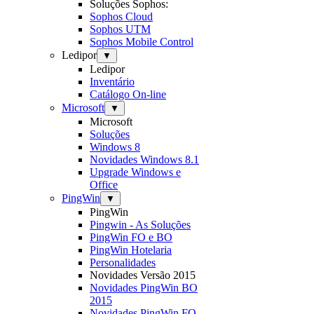
Soluções Sophos:
Sophos Cloud
Sophos UTM
Sophos Mobile Control
Ledipor
▼
Ledipor
Inventário
Catálogo On-line
Microsoft
▼
Microsoft
Soluções
Windows 8
Novidades Windows 8.1
Upgrade Windows e
Office
PingWin
▼
PingWin
Pingwin - As Soluções
PingWin FO e BO
PingWin Hotelaria
Personalidades
Novidades Versão 2015
Novidades PingWin BO
2015
Novidades PingWin FO