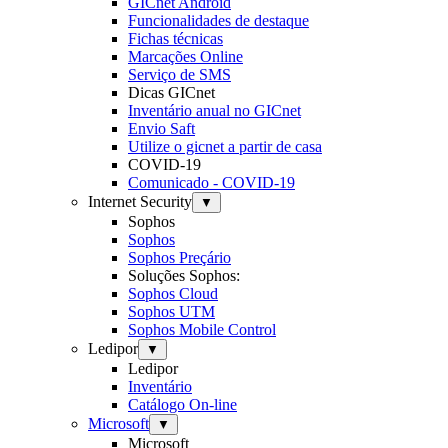
GICnet Android
Funcionalidades de destaque
Fichas técnicas
Marcações Online
Serviço de SMS
Dicas GICnet
Inventário anual no GICnet
Envio Saft
Utilize o gicnet a partir de casa
COVID-19
Comunicado - COVID-19
Internet Security
▼
Sophos
Sophos
Sophos Preçário
Soluções Sophos:
Sophos Cloud
Sophos UTM
Sophos Mobile Control
Ledipor
▼
Ledipor
Inventário
Catálogo On-line
Microsoft
▼
Microsoft