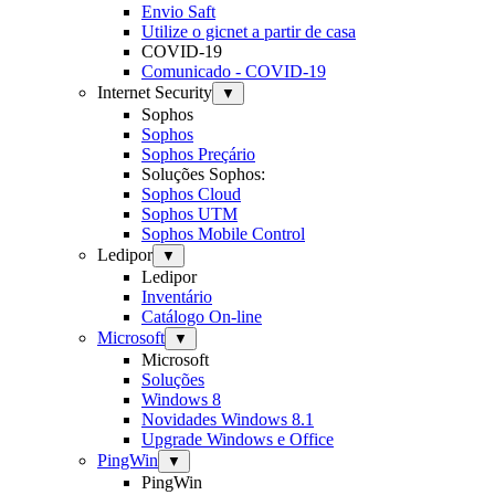
Envio Saft
Utilize o gicnet a partir de casa
COVID-19
Comunicado - COVID-19
Internet Security
▼
Sophos
Sophos
Sophos Preçário
Soluções Sophos:
Sophos Cloud
Sophos UTM
Sophos Mobile Control
Ledipor
▼
Ledipor
Inventário
Catálogo On-line
Microsoft
▼
Microsoft
Soluções
Windows 8
Novidades Windows 8.1
Upgrade Windows e Office
PingWin
▼
PingWin