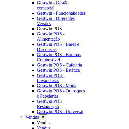
Gestwin - Gestão
comercial
Gestwin - Funcionalidades
Gestwin - Diferentes
Versões
Gestwin POS
Gestwin POS -
Alimentação
Gestwin POS - Bares e
Discotecas
Gestwin POS - Bombas
Combustivel
Gestwin POS - Cafetaria
Gestwin POS - Estética
Gestwin POS -
Lavandarias
Gestwin POS - Moda
Gestwin POS - Quiosques
e Papelarias
Gestwin POS -
Restauração
Gestwin POS - Universal
Vendus
▼
Vendus
Vendus