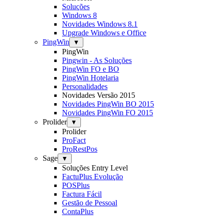
Soluções
Windows 8
Novidades Windows 8.1
Upgrade Windows e Office
PingWin
▼
PingWin
Pingwin - As Soluções
PingWin FO e BO
PingWin Hotelaria
Personalidades
Novidades Versão 2015
Novidades PingWin BO 2015
Novidades PingWin FO 2015
Prolider
▼
Prolider
ProFact
ProRestPos
Sage
▼
Soluções Entry Level
FactuPlus Evolução
POSPlus
Factura Fácil
Gestão de Pessoal
ContaPlus