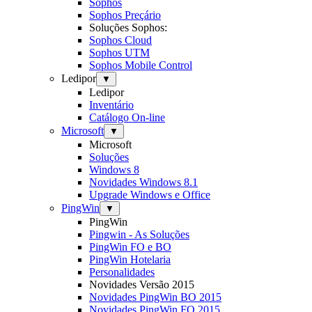
Sophos
Sophos Preçário
Soluções Sophos:
Sophos Cloud
Sophos UTM
Sophos Mobile Control
Ledipor
▼
Ledipor
Inventário
Catálogo On-line
Microsoft
▼
Microsoft
Soluções
Windows 8
Novidades Windows 8.1
Upgrade Windows e Office
PingWin
▼
PingWin
Pingwin - As Soluções
PingWin FO e BO
PingWin Hotelaria
Personalidades
Novidades Versão 2015
Novidades PingWin BO 2015
Novidades PingWin FO 2015