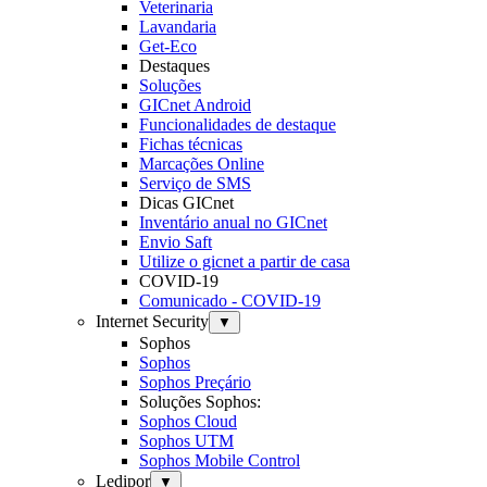
Veterinaria
Lavandaria
Get-Eco
Destaques
Soluções
GICnet Android
Funcionalidades de destaque
Fichas técnicas
Marcações Online
Serviço de SMS
Dicas GICnet
Inventário anual no GICnet
Envio Saft
Utilize o gicnet a partir de casa
COVID-19
Comunicado - COVID-19
Internet Security
▼
Sophos
Sophos
Sophos Preçário
Soluções Sophos:
Sophos Cloud
Sophos UTM
Sophos Mobile Control
Ledipor
▼