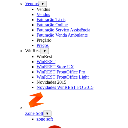
Vendus
▼
Vendus
Vendus
Faturação Táxis
Faturação Online
Faturação Servico Assistência
Faturação Venda Ambulante
Preçário
Preços
WinRest
▼
WinRest
WinREST
WinREST Store UX
WinREST FrontOffice Pro
WinREST FrontOffice Light
Novidades 2015
Novidades WinREST FO 2015
Zone Soft
▼
zone soft