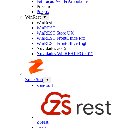
Faturação Venda Ambulante
Preçário
Preços
WinRest
▼
WinRest
WinREST
WinREST Store UX
WinREST FrontOffice Pro
WinREST FrontOffice Light
Novidades 2015
Novidades WinREST FO 2015
Zone Soft
▼
zone soft
ZSrest
Taxis