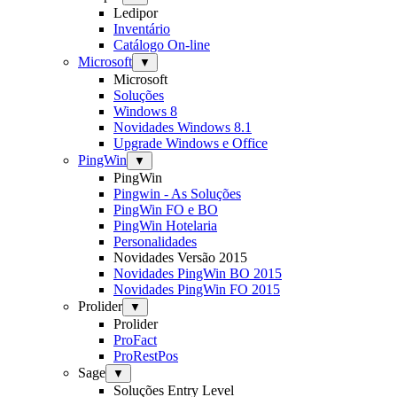
Ledipor
Inventário
Catálogo On-line
Microsoft
▼
Microsoft
Soluções
Windows 8
Novidades Windows 8.1
Upgrade Windows e Office
PingWin
▼
PingWin
Pingwin - As Soluções
PingWin FO e BO
PingWin Hotelaria
Personalidades
Novidades Versão 2015
Novidades PingWin BO 2015
Novidades PingWin FO 2015
Prolider
▼
Prolider
ProFact
ProRestPos
Sage
▼
Soluções Entry Level