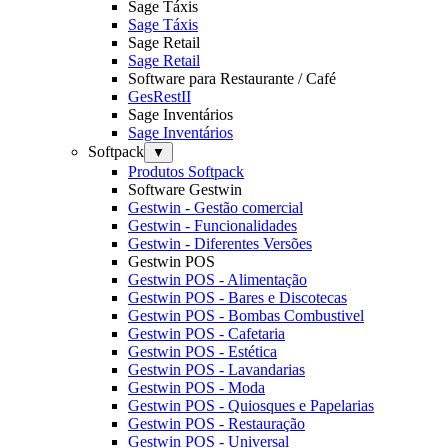
Sage Táxis
Sage Táxis
Sage Retail
Sage Retail
Software para Restaurante / Café
GesRestII
Sage Inventários
Sage Inventários
Softpack
▼
Produtos Softpack
Software Gestwin
Gestwin - Gestão comercial
Gestwin - Funcionalidades
Gestwin - Diferentes Versões
Gestwin POS
Gestwin POS - Alimentação
Gestwin POS - Bares e Discotecas
Gestwin POS - Bombas Combustivel
Gestwin POS - Cafetaria
Gestwin POS - Estética
Gestwin POS - Lavandarias
Gestwin POS - Moda
Gestwin POS - Quiosques e Papelarias
Gestwin POS - Restauração
Gestwin POS - Universal