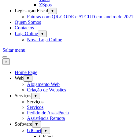
ZSpos
Legislaçao Fiscal
▼
Faturas com QR-CODE e ATCUD em janeiro de 2021
Quem Somos
Contactos
Loja Online
▼
Nova Loja Online
Saltar menu
×
Home Page
Web
▼
Alojamento Web
Criação de Websites
Serviços
▼
Serviços
Serviços
Pedido de Assistência
Assistência Remota
Software
▼
GICnet
▼
GICnet