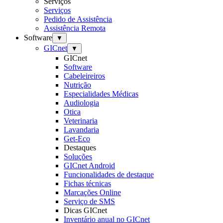
Serviços
Serviços
Pedido de Assistência
Assistência Remota
Software
▼
GICnet
▼
GICnet
Software
Cabeleireiros
Nutrição
Especialidades Médicas
Audiologia
Otica
Veterinaria
Lavandaria
Get-Eco
Destaques
Soluções
GICnet Android
Funcionalidades de destaque
Fichas técnicas
Marcações Online
Serviço de SMS
Dicas GICnet
Inventário anual no GICnet