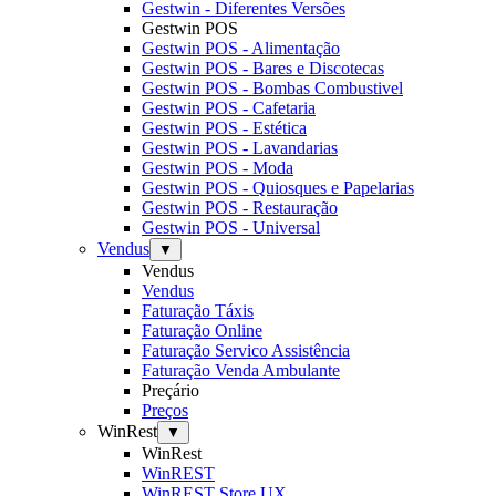
Gestwin - Diferentes Versões
Gestwin POS
Gestwin POS - Alimentação
Gestwin POS - Bares e Discotecas
Gestwin POS - Bombas Combustivel
Gestwin POS - Cafetaria
Gestwin POS - Estética
Gestwin POS - Lavandarias
Gestwin POS - Moda
Gestwin POS - Quiosques e Papelarias
Gestwin POS - Restauração
Gestwin POS - Universal
Vendus
▼
Vendus
Vendus
Faturação Táxis
Faturação Online
Faturação Servico Assistência
Faturação Venda Ambulante
Preçário
Preços
WinRest
▼
WinRest
WinREST
WinREST Store UX