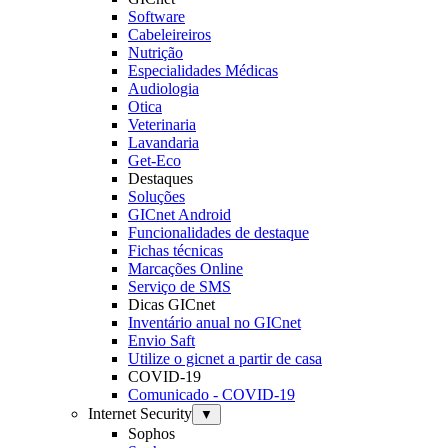
Software
Cabeleireiros
Nutrição
Especialidades Médicas
Audiologia
Otica
Veterinaria
Lavandaria
Get-Eco
Destaques
Soluções
GICnet Android
Funcionalidades de destaque
Fichas técnicas
Marcações Online
Serviço de SMS
Dicas GICnet
Inventário anual no GICnet
Envio Saft
Utilize o gicnet a partir de casa
COVID-19
Comunicado - COVID-19
Internet Security
▼
Sophos