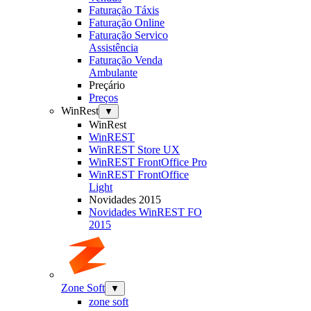
Faturação Táxis
Faturação Online
Faturação Servico
Assistência
Faturação Venda
Ambulante
Preçário
Preços
WinRest
▼
WinRest
WinREST
WinREST Store UX
WinREST FrontOffice Pro
WinREST FrontOffice
Light
Novidades 2015
Novidades WinREST FO
2015
Zone Soft
▼
zone soft