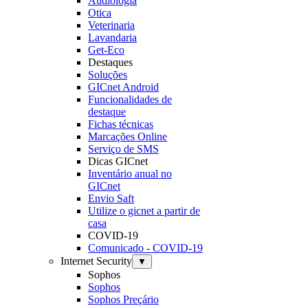
Audiologia
Otica
Veterinaria
Lavandaria
Get-Eco
Destaques
Soluções
GICnet Android
Funcionalidades de
destaque
Fichas técnicas
Marcações Online
Serviço de SMS
Dicas GICnet
Inventário anual no
GICnet
Envio Saft
Utilize o gicnet a partir de
casa
COVID-19
Comunicado - COVID-19
Internet Security
▼
Sophos
Sophos
Sophos Preçário