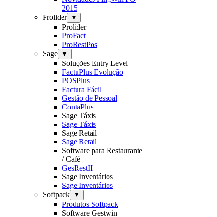
2015
Prolider
▼
Prolider
ProFact
ProRestPos
Sage
▼
Soluções Entry Level
FactuPlus Evolução
POSPlus
Factura Fácil
Gestão de Pessoal
ContaPlus
Sage Táxis
Sage Táxis
Sage Retail
Sage Retail
Software para Restaurante
/ Café
GesRestII
Sage Inventários
Sage Inventários
Softpack
▼
Produtos Softpack
Software Gestwin