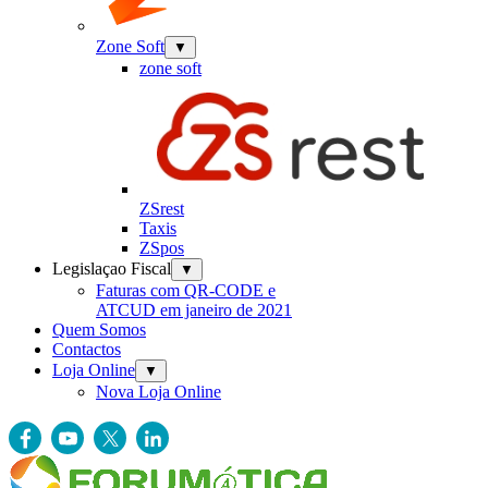
Zone Soft
▼
zone soft
ZSrest
Taxis
ZSpos
Legislaçao Fiscal
▼
Faturas com QR-CODE e
ATCUD em janeiro de 2021
Quem Somos
Contactos
Loja Online
▼
Nova Loja Online