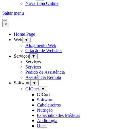
Nova Loja Online
Saltar menu
×
Home Page
Web
▼
Alojamento Web
Criação de Websites
Serviços
▼
Serviços
Serviços
Pedido de Assistência
Assistência Remota
Software
▼
GICnet
▼
GICnet
Software
Cabeleireiros
Nutrição
Especialidades Médicas
Audiologia
Otica