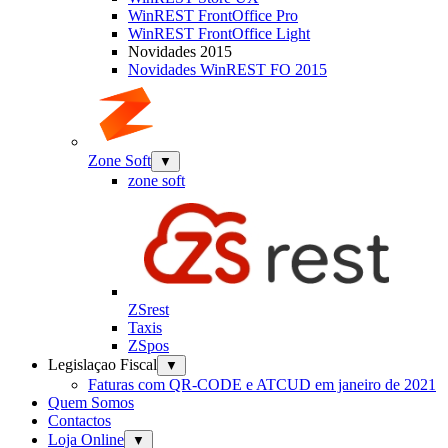
WinREST FrontOffice Pro
WinREST FrontOffice Light
Novidades 2015
Novidades WinREST FO 2015
Zone Soft
▼
zone soft
ZSrest
Taxis
ZSpos
Legislaçao Fiscal
▼
Faturas com QR-CODE e ATCUD em janeiro de 2021
Quem Somos
Contactos
Loja Online
▼