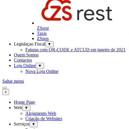
ZSrest
Taxis
ZSpos
Legislaçao Fiscal
▼
Faturas com QR-CODE e ATCUD em janeiro de 2021
Quem Somos
Contactos
Loja Online
▼
Nova Loja Online
Saltar menu
×
Home Page
Web
▼
Alojamento Web
Criação de Websites
Serviços
▼