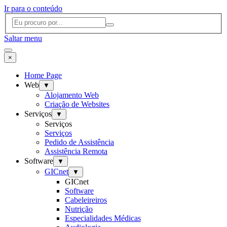
Ir para o conteúdo
Saltar menu
×
Home Page
Web
▼
Alojamento Web
Criação de Websites
Serviços
▼
Serviços
Serviços
Pedido de Assistência
Assistência Remota
Software
▼
GICnet
▼
GICnet
Software
Cabeleireiros
Nutrição
Especialidades Médicas