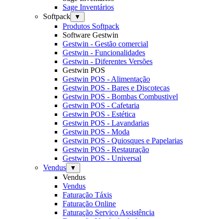
Sage Inventários
Softpack
▼
Produtos Softpack
Software Gestwin
Gestwin - Gestão comercial
Gestwin - Funcionalidades
Gestwin - Diferentes Versões
Gestwin POS
Gestwin POS - Alimentação
Gestwin POS - Bares e Discotecas
Gestwin POS - Bombas Combustivel
Gestwin POS - Cafetaria
Gestwin POS - Estética
Gestwin POS - Lavandarias
Gestwin POS - Moda
Gestwin POS - Quiosques e Papelarias
Gestwin POS - Restauração
Gestwin POS - Universal
Vendus
▼
Vendus
Vendus
Faturação Táxis
Faturação Online
Faturação Servico Assistência