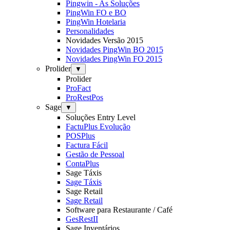
Pingwin - As Soluções
PingWin FO e BO
PingWin Hotelaria
Personalidades
Novidades Versão 2015
Novidades PingWin BO 2015
Novidades PingWin FO 2015
Prolider
▼
Prolider
ProFact
ProRestPos
Sage
▼
Soluções Entry Level
FactuPlus Evolução
POSPlus
Factura Fácil
Gestão de Pessoal
ContaPlus
Sage Táxis
Sage Táxis
Sage Retail
Sage Retail
Software para Restaurante / Café
GesRestII
Sage Inventários