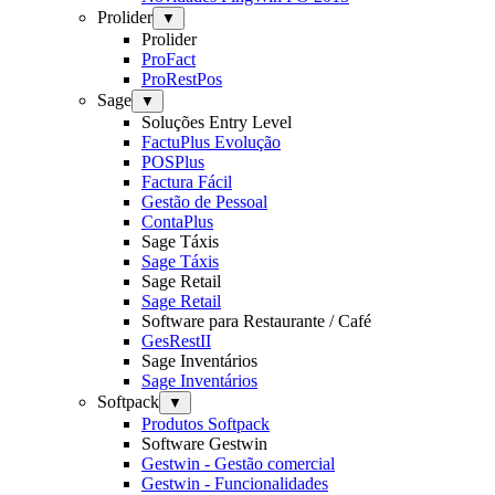
Prolider
▼
Prolider
ProFact
ProRestPos
Sage
▼
Soluções Entry Level
FactuPlus Evolução
POSPlus
Factura Fácil
Gestão de Pessoal
ContaPlus
Sage Táxis
Sage Táxis
Sage Retail
Sage Retail
Software para Restaurante / Café
GesRestII
Sage Inventários
Sage Inventários
Softpack
▼
Produtos Softpack
Software Gestwin
Gestwin - Gestão comercial
Gestwin - Funcionalidades