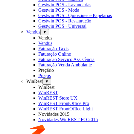
Gestwin POS - Lavandarias
Gestwin POS - Moda
Gestwin POS - Quiosques e Papelarias
Gestwin POS - Restauração
Gestwin POS - Universal
Vendus
▼
Vendus
Vendus
Faturação Táxis
Faturação Online
Faturação Servico Assistência
Faturação Venda Ambulante
Preçário
Preços
WinRest
▼
WinRest
WinREST
WinREST Store UX
WinREST FrontOffice Pro
WinREST FrontOffice Light
Novidades 2015
Novidades WinREST FO 2015