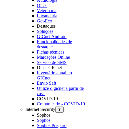
Audiologia
Otica
Veterinaria
Lavandaria
Get-Eco
Destaques
Soluções
GICnet Android
Funcionalidades de
destaque
Fichas técnicas
Marcações Online
Serviço de SMS
Dicas GICnet
Inventário anual no
GICnet
Envio Saft
Utilize o gicnet a partir de
casa
COVID-19
Comunicado - COVID-19
Internet Security
▼
Sophos
Sophos
Sophos Preçário