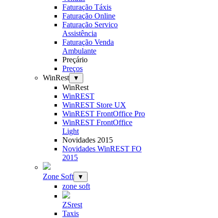
Faturação Táxis
Faturação Online
Faturação Servico
Assistência
Faturação Venda
Ambulante
Preçário
Preços
WinRest
▼
WinRest
WinREST
WinREST Store UX
WinREST FrontOffice Pro
WinREST FrontOffice
Light
Novidades 2015
Novidades WinREST FO
2015
Zone Soft
▼
zone soft
ZSrest
Taxis