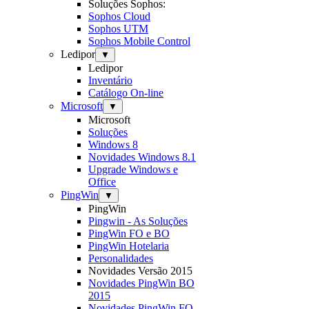
Soluções Sophos:
Sophos Cloud
Sophos UTM
Sophos Mobile Control
Ledipor
▼
Ledipor
Inventário
Catálogo On-line
Microsoft
▼
Microsoft
Soluções
Windows 8
Novidades Windows 8.1
Upgrade Windows e
Office
PingWin
▼
PingWin
Pingwin - As Soluções
PingWin FO e BO
PingWin Hotelaria
Personalidades
Novidades Versão 2015
Novidades PingWin BO
2015
Novidades PingWin FO