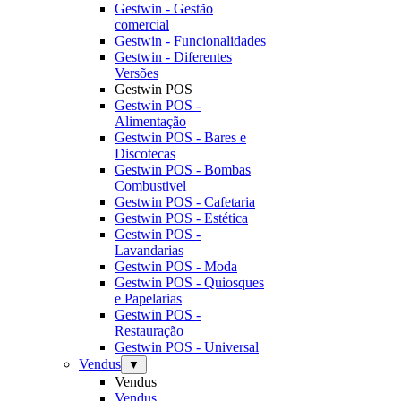
Gestwin - Gestão
comercial
Gestwin - Funcionalidades
Gestwin - Diferentes
Versões
Gestwin POS
Gestwin POS -
Alimentação
Gestwin POS - Bares e
Discotecas
Gestwin POS - Bombas
Combustivel
Gestwin POS - Cafetaria
Gestwin POS - Estética
Gestwin POS -
Lavandarias
Gestwin POS - Moda
Gestwin POS - Quiosques
e Papelarias
Gestwin POS -
Restauração
Gestwin POS - Universal
Vendus
▼
Vendus
Vendus