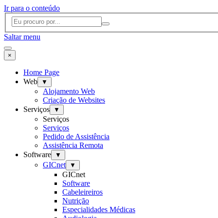
Ir para o conteúdo
Saltar menu
×
Home Page
Web
▼
Alojamento Web
Criação de Websites
Serviços
▼
Serviços
Serviços
Pedido de Assistência
Assistência Remota
Software
▼
GICnet
▼
GICnet
Software
Cabeleireiros
Nutrição
Especialidades Médicas