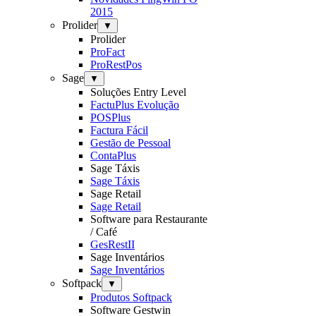
2015
Prolider
▼
Prolider
ProFact
ProRestPos
Sage
▼
Soluções Entry Level
FactuPlus Evolução
POSPlus
Factura Fácil
Gestão de Pessoal
ContaPlus
Sage Táxis
Sage Táxis
Sage Retail
Sage Retail
Software para Restaurante
/ Café
GesRestII
Sage Inventários
Sage Inventários
Softpack
▼
Produtos Softpack
Software Gestwin