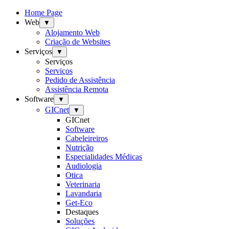
Home Page
Web
▼
Alojamento Web
Criação de Websites
Serviços
▼
Serviços
Serviços
Pedido de Assistência
Assistência Remota
Software
▼
GICnet
▼
GICnet
Software
Cabeleireiros
Nutrição
Especialidades Médicas
Audiologia
Otica
Veterinaria
Lavandaria
Get-Eco
Destaques
Soluções