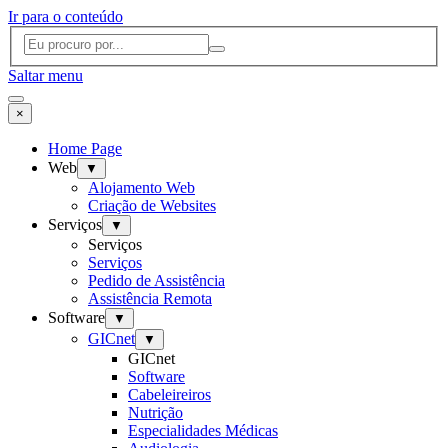
Ir para o conteúdo
Saltar menu
×
Home Page
Web
▼
Alojamento Web
Criação de Websites
Serviços
▼
Serviços
Serviços
Pedido de Assistência
Assistência Remota
Software
▼
GICnet
▼
GICnet
Software
Cabeleireiros
Nutrição
Especialidades Médicas