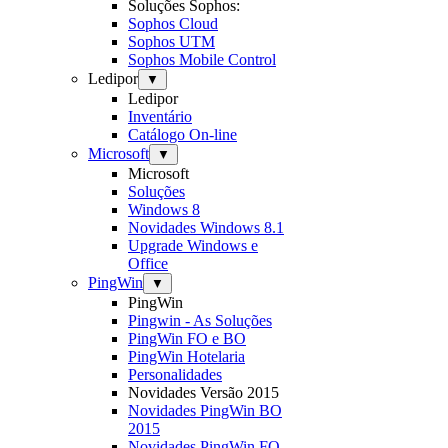
Soluções Sophos:
Sophos Cloud
Sophos UTM
Sophos Mobile Control
Ledipor
▼
Ledipor
Inventário
Catálogo On-line
Microsoft
▼
Microsoft
Soluções
Windows 8
Novidades Windows 8.1
Upgrade Windows e
Office
PingWin
▼
PingWin
Pingwin - As Soluções
PingWin FO e BO
PingWin Hotelaria
Personalidades
Novidades Versão 2015
Novidades PingWin BO
2015
Novidades PingWin FO