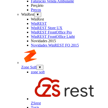
Faturação Venda Ambulante
Preçário
Preços
WinRest
▼
WinRest
WinREST
WinREST Store UX
WinREST FrontOffice Pro
WinREST FrontOffice Light
Novidades 2015
Novidades WinREST FO 2015
Zone Soft
▼
zone soft
ZSrest
Taxis