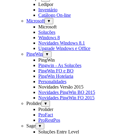
Ledipor
Inventário
Catálogo On-line
Microsoft
▼
Microsoft
Soluções
Windows 8
Novidades Windows 8.1
Upgrade Windows e Office
PingWin
▼
PingWin
Pingwin - As Soluções
PingWin FO e BO
PingWin Hotelaria
Personalidades
Novidades Versão 2015
Novidades PingWin BO 2015
Novidades PingWin FO 2015
Prolider
▼
Prolider
ProFact
ProRestPos
Sage
▼
Soluções Entry Level