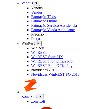
Vendus
▼
Vendus
Vendus
Faturação Táxis
Faturação Online
Faturação Servico Assistência
Faturação Venda Ambulante
Preçário
Preços
WinRest
▼
WinRest
WinREST
WinREST Store UX
WinREST FrontOffice Pro
WinREST FrontOffice Light
Novidades 2015
Novidades WinREST FO 2015
Zone Soft
▼
zone soft