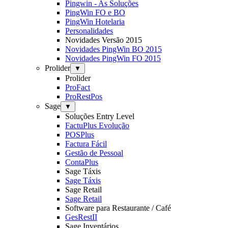
Pingwin - As Soluções
PingWin FO e BO
PingWin Hotelaria
Personalidades
Novidades Versão 2015
Novidades PingWin BO 2015
Novidades PingWin FO 2015
Prolider
▼
Prolider
ProFact
ProRestPos
Sage
▼
Soluções Entry Level
FactuPlus Evolução
POSPlus
Factura Fácil
Gestão de Pessoal
ContaPlus
Sage Táxis
Sage Táxis
Sage Retail
Sage Retail
Software para Restaurante / Café
GesRestII
Sage Inventários