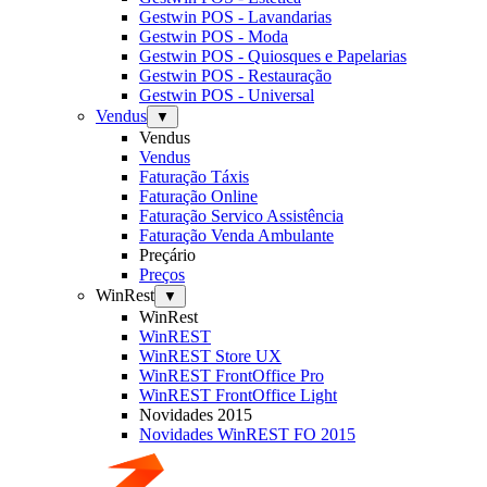
Gestwin POS - Lavandarias
Gestwin POS - Moda
Gestwin POS - Quiosques e Papelarias
Gestwin POS - Restauração
Gestwin POS - Universal
Vendus
▼
Vendus
Vendus
Faturação Táxis
Faturação Online
Faturação Servico Assistência
Faturação Venda Ambulante
Preçário
Preços
WinRest
▼
WinRest
WinREST
WinREST Store UX
WinREST FrontOffice Pro
WinREST FrontOffice Light
Novidades 2015
Novidades WinREST FO 2015