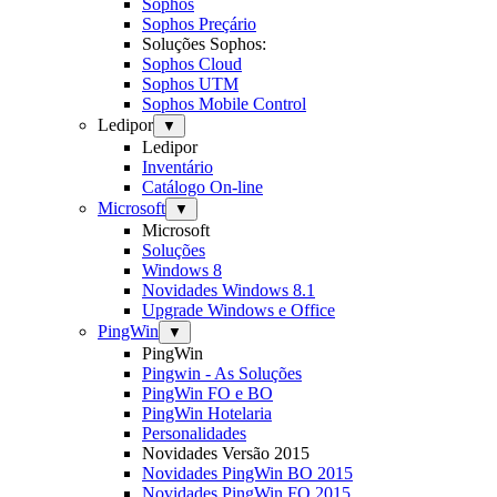
Sophos
Sophos Preçário
Soluções Sophos:
Sophos Cloud
Sophos UTM
Sophos Mobile Control
Ledipor
▼
Ledipor
Inventário
Catálogo On-line
Microsoft
▼
Microsoft
Soluções
Windows 8
Novidades Windows 8.1
Upgrade Windows e Office
PingWin
▼
PingWin
Pingwin - As Soluções
PingWin FO e BO
PingWin Hotelaria
Personalidades
Novidades Versão 2015
Novidades PingWin BO 2015
Novidades PingWin FO 2015