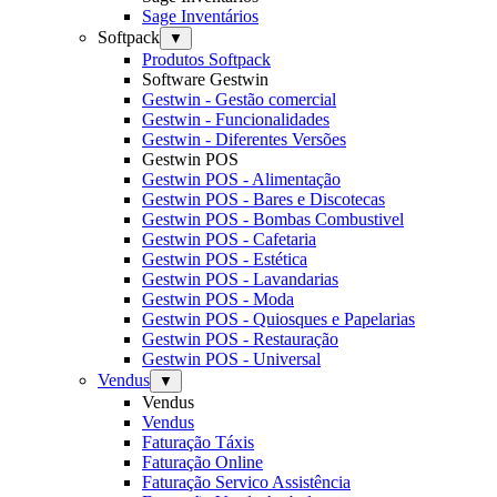
Sage Inventários
Softpack
▼
Produtos Softpack
Software Gestwin
Gestwin - Gestão comercial
Gestwin - Funcionalidades
Gestwin - Diferentes Versões
Gestwin POS
Gestwin POS - Alimentação
Gestwin POS - Bares e Discotecas
Gestwin POS - Bombas Combustivel
Gestwin POS - Cafetaria
Gestwin POS - Estética
Gestwin POS - Lavandarias
Gestwin POS - Moda
Gestwin POS - Quiosques e Papelarias
Gestwin POS - Restauração
Gestwin POS - Universal
Vendus
▼
Vendus
Vendus
Faturação Táxis
Faturação Online
Faturação Servico Assistência