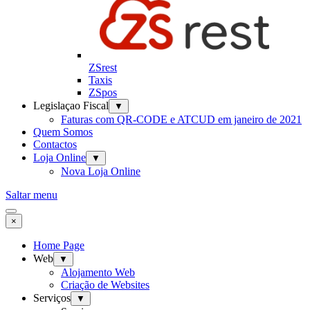
ZSrest
Taxis
ZSpos
Legislaçao Fiscal
▼
Faturas com QR-CODE e ATCUD em janeiro de 2021
Quem Somos
Contactos
Loja Online
▼
Nova Loja Online
Saltar menu
×
Home Page
Web
▼
Alojamento Web
Criação de Websites
Serviços
▼