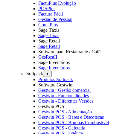
FactuPlus Evolução
POSPlus
Factura Fácil
Gestão de Pessoal
ContaPlus
Sage Táxis
Sage Táxis
Sage Retail
Sage Retail
Software para Restaurante / Café
GesRestII
Sage Inventários
Sage Inventários
Softpack
▼
Produtos Softpack
Software Gestwin
Gestwin - Gestão comercial
Gestwin - Funcionalidades
Gestwin - Diferentes Versões
Gestwin POS
Gestwin POS - Alimentação
Gestwin POS - Bares e Discotecas
Gestwin POS - Bombas Combustivel
Gestwin POS - Cafetaria
Gestwin POS - Estética