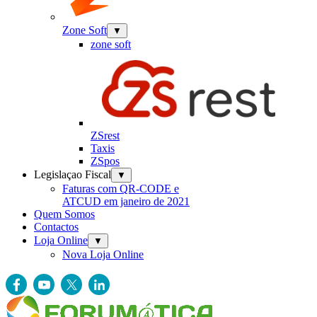
Zone Soft
▼
zone soft
ZSrest
Taxis
ZSpos
Legislaçao Fiscal
▼
Faturas com QR-CODE e
ATCUD em janeiro de 2021
Quem Somos
Contactos
Loja Online
▼
Nova Loja Online