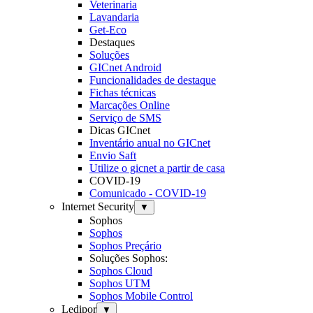
Veterinaria
Lavandaria
Get-Eco
Destaques
Soluções
GICnet Android
Funcionalidades de destaque
Fichas técnicas
Marcações Online
Serviço de SMS
Dicas GICnet
Inventário anual no GICnet
Envio Saft
Utilize o gicnet a partir de casa
COVID-19
Comunicado - COVID-19
Internet Security
▼
Sophos
Sophos
Sophos Preçário
Soluções Sophos:
Sophos Cloud
Sophos UTM
Sophos Mobile Control
Ledipor
▼