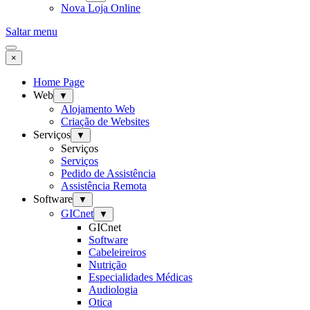
Nova Loja Online
Saltar menu
×
Home Page
Web
▼
Alojamento Web
Criação de Websites
Serviços
▼
Serviços
Serviços
Pedido de Assistência
Assistência Remota
Software
▼
GICnet
▼
GICnet
Software
Cabeleireiros
Nutrição
Especialidades Médicas
Audiologia
Otica