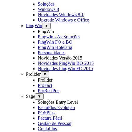
Soluções
Windows 8
Novidades Windows 8.1
Upgrade Windows e Office
PingWin
▼
PingWin
Pingwin - As Soluções
PingWin FO e BO
PingWin Hotelaria
Personalidades
Novidades Versão 2015
Novidades PingWin BO 2015
Novidades PingWin FO 2015
Prolider
▼
Prolider
ProFact
ProRestPos
Sage
▼
Soluções Entry Level
FactuPlus Evolução
POSPlus
Factura Fácil
Gestão de Pessoal
ContaPlus