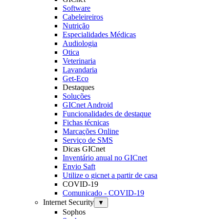
Software
Cabeleireiros
Nutrição
Especialidades Médicas
Audiologia
Otica
Veterinaria
Lavandaria
Get-Eco
Destaques
Soluções
GICnet Android
Funcionalidades de destaque
Fichas técnicas
Marcações Online
Serviço de SMS
Dicas GICnet
Inventário anual no GICnet
Envio Saft
Utilize o gicnet a partir de casa
COVID-19
Comunicado - COVID-19
Internet Security
▼
Sophos