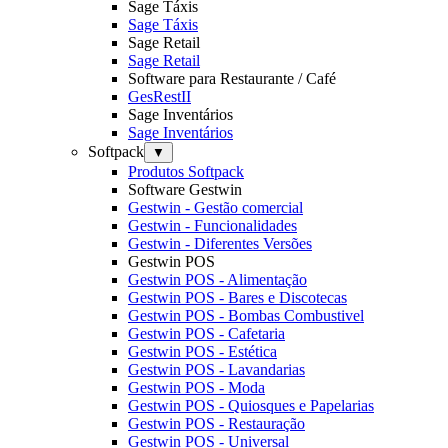
Sage Táxis
Sage Táxis
Sage Retail
Sage Retail
Software para Restaurante / Café
GesRestII
Sage Inventários
Sage Inventários
Softpack
▼
Produtos Softpack
Software Gestwin
Gestwin - Gestão comercial
Gestwin - Funcionalidades
Gestwin - Diferentes Versões
Gestwin POS
Gestwin POS - Alimentação
Gestwin POS - Bares e Discotecas
Gestwin POS - Bombas Combustivel
Gestwin POS - Cafetaria
Gestwin POS - Estética
Gestwin POS - Lavandarias
Gestwin POS - Moda
Gestwin POS - Quiosques e Papelarias
Gestwin POS - Restauração
Gestwin POS - Universal