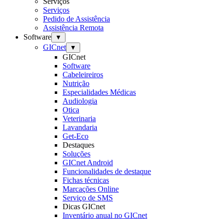
Serviços
Serviços
Pedido de Assistência
Assistência Remota
Software
▼
GICnet
▼
GICnet
Software
Cabeleireiros
Nutrição
Especialidades Médicas
Audiologia
Otica
Veterinaria
Lavandaria
Get-Eco
Destaques
Soluções
GICnet Android
Funcionalidades de destaque
Fichas técnicas
Marcações Online
Serviço de SMS
Dicas GICnet
Inventário anual no GICnet