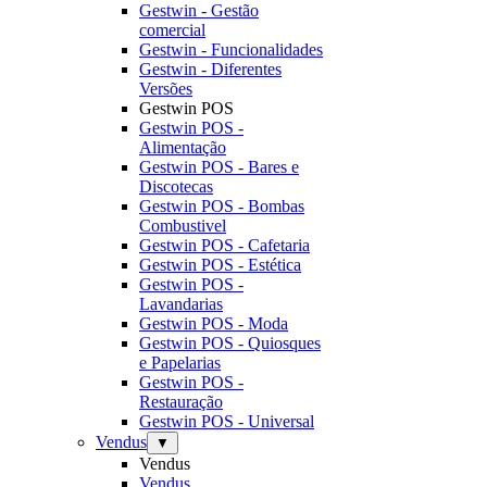
Gestwin - Gestão
comercial
Gestwin - Funcionalidades
Gestwin - Diferentes
Versões
Gestwin POS
Gestwin POS -
Alimentação
Gestwin POS - Bares e
Discotecas
Gestwin POS - Bombas
Combustivel
Gestwin POS - Cafetaria
Gestwin POS - Estética
Gestwin POS -
Lavandarias
Gestwin POS - Moda
Gestwin POS - Quiosques
e Papelarias
Gestwin POS -
Restauração
Gestwin POS - Universal
Vendus
▼
Vendus
Vendus