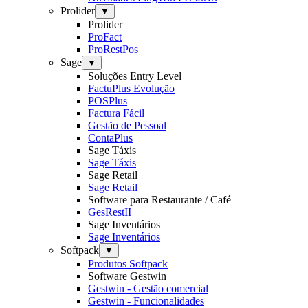
Prolider
▼
Prolider
ProFact
ProRestPos
Sage
▼
Soluções Entry Level
FactuPlus Evolução
POSPlus
Factura Fácil
Gestão de Pessoal
ContaPlus
Sage Táxis
Sage Táxis
Sage Retail
Sage Retail
Software para Restaurante / Café
GesRestII
Sage Inventários
Sage Inventários
Softpack
▼
Produtos Softpack
Software Gestwin
Gestwin - Gestão comercial
Gestwin - Funcionalidades