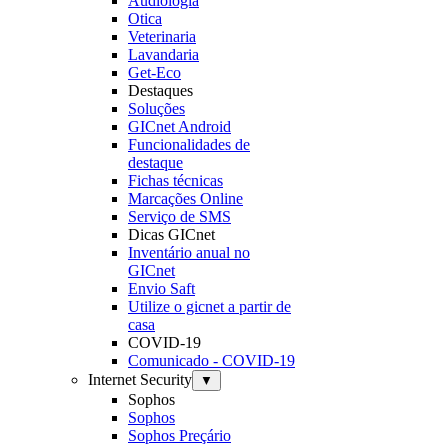
Audiologia
Otica
Veterinaria
Lavandaria
Get-Eco
Destaques
Soluções
GICnet Android
Funcionalidades de
destaque
Fichas técnicas
Marcações Online
Serviço de SMS
Dicas GICnet
Inventário anual no
GICnet
Envio Saft
Utilize o gicnet a partir de
casa
COVID-19
Comunicado - COVID-19
Internet Security
▼
Sophos
Sophos
Sophos Preçário