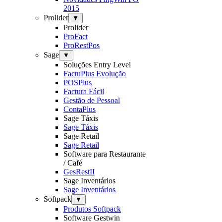
2015
Prolider
▼
Prolider
ProFact
ProRestPos
Sage
▼
Soluções Entry Level
FactuPlus Evolução
POSPlus
Factura Fácil
Gestão de Pessoal
ContaPlus
Sage Táxis
Sage Táxis
Sage Retail
Sage Retail
Software para Restaurante
/ Café
GesRestII
Sage Inventários
Sage Inventários
Softpack
▼
Produtos Softpack
Software Gestwin