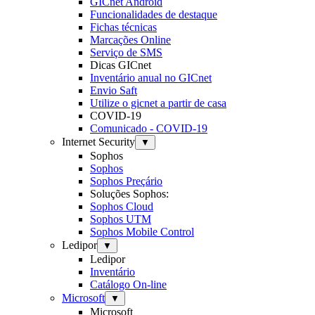
GICnet Android
Funcionalidades de destaque
Fichas técnicas
Marcações Online
Serviço de SMS
Dicas GICnet
Inventário anual no GICnet
Envio Saft
Utilize o gicnet a partir de casa
COVID-19
Comunicado - COVID-19
Internet Security
▼
Sophos
Sophos
Sophos Preçário
Soluções Sophos:
Sophos Cloud
Sophos UTM
Sophos Mobile Control
Ledipor
▼
Ledipor
Inventário
Catálogo On-line
Microsoft
▼
Microsoft