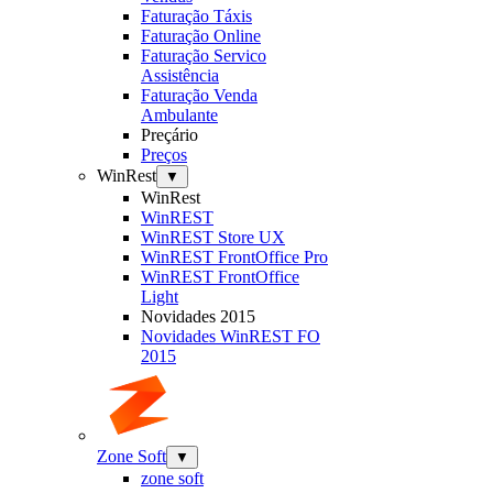
Faturação Táxis
Faturação Online
Faturação Servico
Assistência
Faturação Venda
Ambulante
Preçário
Preços
WinRest
▼
WinRest
WinREST
WinREST Store UX
WinREST FrontOffice Pro
WinREST FrontOffice
Light
Novidades 2015
Novidades WinREST FO
2015
Zone Soft
▼
zone soft