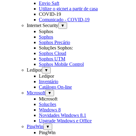
Envio Saft
Utilize o gicnet a partir de casa
COVID-19
Comunicado - COVID-19
Internet Security
▼
Sophos
Sophos
Sophos Preçário
Soluções Sophos:
Sophos Cloud
Sophos UTM
Sophos Mobile Control
Ledipor
▼
Ledipor
Inventário
Catálogo On-line
Microsoft
▼
Microsoft
Soluções
Windows 8
Novidades Windows 8.1
Upgrade Windows e Office
PingWin
▼
PingWin