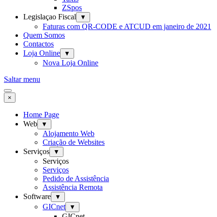
ZSpos
Legislaçao Fiscal
▼
Faturas com QR-CODE e ATCUD em janeiro de 2021
Quem Somos
Contactos
Loja Online
▼
Nova Loja Online
Saltar menu
×
Home Page
Web
▼
Alojamento Web
Criação de Websites
Serviços
▼
Serviços
Serviços
Pedido de Assistência
Assistência Remota
Software
▼
GICnet
▼
GICnet