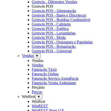
Gestwin - Diferentes Versões
Gestwin POS
Gestwin POS - Alimentação
Gestwin POS - Bares e Discotecas
Gestwin POS - Bombas Combustivel
Gestwin POS - Cafetaria
Gestwin POS - Estética
Gestwin POS - Lavandarias
Gestwin POS - Moda
Gestwin POS - Quiosques e Papelarias
Gestwin POS - Restauração
Gestwin POS - Universal
Vendus
▼
Vendus
Vendus
Faturação Táxis
Faturação Online
Faturação Servico Assistência
Faturação Venda Ambulante
Preçário
Preços
WinRest
▼
WinRest
WinREST
WinREST Store UX