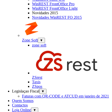
WinREST FrontOffice Pro
WinREST FrontOffice Light
Novidades 2015
Novidades WinREST FO 2015
Zone Soft
▼
zone soft
ZSrest
Taxis
ZSpos
Legislaçao Fiscal
▼
Faturas com QR-CODE e ATCUD em janeiro de 2021
Quem Somos
Contactos
Loja Online
▼