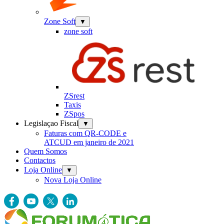
Zone Soft
▼
zone soft
ZSrest
Taxis
ZSpos
Legislaçao Fiscal
▼
Faturas com QR-CODE e
ATCUD em janeiro de 2021
Quem Somos
Contactos
Loja Online
▼
Nova Loja Online