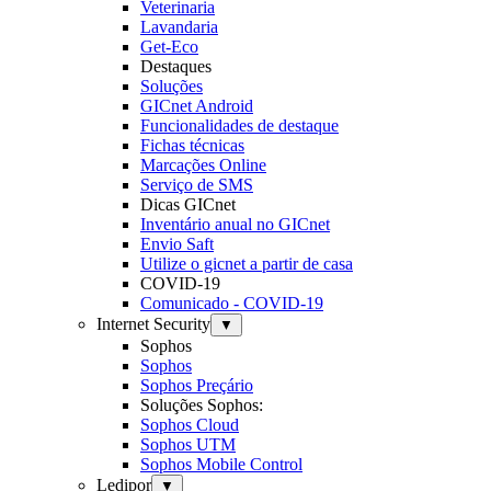
Veterinaria
Lavandaria
Get-Eco
Destaques
Soluções
GICnet Android
Funcionalidades de destaque
Fichas técnicas
Marcações Online
Serviço de SMS
Dicas GICnet
Inventário anual no GICnet
Envio Saft
Utilize o gicnet a partir de casa
COVID-19
Comunicado - COVID-19
Internet Security
▼
Sophos
Sophos
Sophos Preçário
Soluções Sophos:
Sophos Cloud
Sophos UTM
Sophos Mobile Control
Ledipor
▼