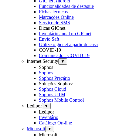
GICnet Android
Funcionalidades de destaque
Fichas técnicas
Marcações Online
Serviço de SMS
Dicas GICnet
Inventário anual no GICnet
Envio Saft
Utilize o gicnet a partir de casa
COVID-19
Comunicado - COVID-19
Internet Security
▼
Sophos
Sophos
Sophos Preçário
Soluções Sophos:
Sophos Cloud
Sophos UTM
Sophos Mobile Control
Ledipor
▼
Ledipor
Inventário
Catálogo On-line
Microsoft
▼
Microsoft