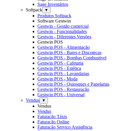
Sage Inventários
Softpack
▼
Produtos Softpack
Software Gestwin
Gestwin - Gestão comercial
Gestwin - Funcionalidades
Gestwin - Diferentes Versões
Gestwin POS
Gestwin POS - Alimentação
Gestwin POS - Bares e Discotecas
Gestwin POS - Bombas Combustivel
Gestwin POS - Cafetaria
Gestwin POS - Estética
Gestwin POS - Lavandarias
Gestwin POS - Moda
Gestwin POS - Quiosques e Papelarias
Gestwin POS - Restauração
Gestwin POS - Universal
Vendus
▼
Vendus
Vendus
Faturação Táxis
Faturação Online
Faturação Servico Assistência