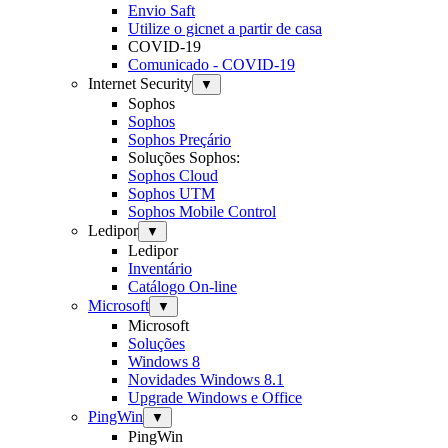
Envio Saft
Utilize o gicnet a partir de casa
COVID-19
Comunicado - COVID-19
Internet Security
▼
Sophos
Sophos
Sophos Preçário
Soluções Sophos:
Sophos Cloud
Sophos UTM
Sophos Mobile Control
Ledipor
▼
Ledipor
Inventário
Catálogo On-line
Microsoft
▼
Microsoft
Soluções
Windows 8
Novidades Windows 8.1
Upgrade Windows e Office
PingWin
▼
PingWin