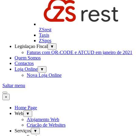
ZSrest
Taxis
ZSpos
Legislaçao Fiscal
▼
Faturas com QR-CODE e ATCUD em janeiro de 2021
Quem Somos
Contactos
Loja Online
▼
Nova Loja Online
Saltar menu
×
Home Page
Web
▼
Alojamento Web
Criação de Websites
Serviços
▼