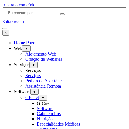
Ir para o conteúdo
Saltar menu
×
Home Page
Web
▼
Alojamento Web
Criação de Websites
Serviços
▼
Serviços
Serviços
Pedido de Assistência
Assistência Remota
Software
▼
GICnet
▼
GICnet
Software
Cabeleireiros
Nutrição
Especialidades Médicas