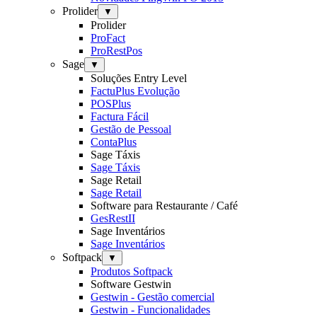
Prolider
▼
Prolider
ProFact
ProRestPos
Sage
▼
Soluções Entry Level
FactuPlus Evolução
POSPlus
Factura Fácil
Gestão de Pessoal
ContaPlus
Sage Táxis
Sage Táxis
Sage Retail
Sage Retail
Software para Restaurante / Café
GesRestII
Sage Inventários
Sage Inventários
Softpack
▼
Produtos Softpack
Software Gestwin
Gestwin - Gestão comercial
Gestwin - Funcionalidades