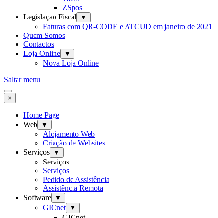
ZSpos
Legislaçao Fiscal
▼
Faturas com QR-CODE e ATCUD em janeiro de 2021
Quem Somos
Contactos
Loja Online
▼
Nova Loja Online
Saltar menu
×
Home Page
Web
▼
Alojamento Web
Criação de Websites
Serviços
▼
Serviços
Serviços
Pedido de Assistência
Assistência Remota
Software
▼
GICnet
▼
GICnet