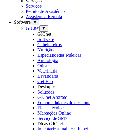
Serviços
Serviços
Pedido de Assistência
Assistência Remota
Software
▼
GICnet
▼
GICnet
Software
Cabeleireiros
Nutrição
Especialidades Médicas
Audiologia
Otica
Veterinaria
Lavandaria
Get-Eco
Destaques
Soluções
GICnet Android
Funcionalidades de destaque
Fichas técnicas
Marcações Online
Serviço de SMS
Dicas GICnet
Inventário anual no GICnet