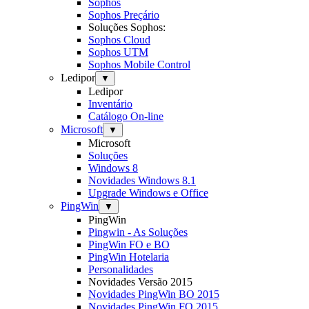
Sophos
Sophos Preçário
Soluções Sophos:
Sophos Cloud
Sophos UTM
Sophos Mobile Control
Ledipor
▼
Ledipor
Inventário
Catálogo On-line
Microsoft
▼
Microsoft
Soluções
Windows 8
Novidades Windows 8.1
Upgrade Windows e Office
PingWin
▼
PingWin
Pingwin - As Soluções
PingWin FO e BO
PingWin Hotelaria
Personalidades
Novidades Versão 2015
Novidades PingWin BO 2015
Novidades PingWin FO 2015