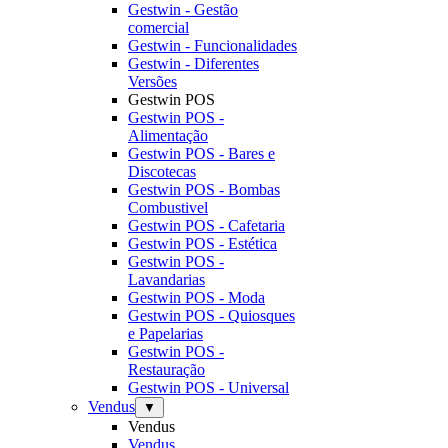
Gestwin - Gestão
comercial
Gestwin - Funcionalidades
Gestwin - Diferentes
Versões
Gestwin POS
Gestwin POS -
Alimentação
Gestwin POS - Bares e
Discotecas
Gestwin POS - Bombas
Combustivel
Gestwin POS - Cafetaria
Gestwin POS - Estética
Gestwin POS -
Lavandarias
Gestwin POS - Moda
Gestwin POS - Quiosques
e Papelarias
Gestwin POS -
Restauração
Gestwin POS - Universal
Vendus
▼
Vendus
Vendus