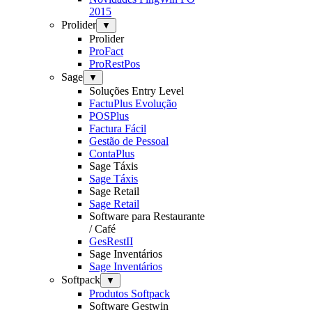
2015
Prolider
▼
Prolider
ProFact
ProRestPos
Sage
▼
Soluções Entry Level
FactuPlus Evolução
POSPlus
Factura Fácil
Gestão de Pessoal
ContaPlus
Sage Táxis
Sage Táxis
Sage Retail
Sage Retail
Software para Restaurante
/ Café
GesRestII
Sage Inventários
Sage Inventários
Softpack
▼
Produtos Softpack
Software Gestwin