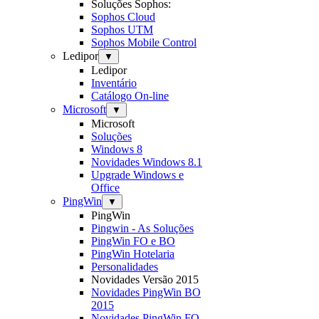
Soluções Sophos:
Sophos Cloud
Sophos UTM
Sophos Mobile Control
Ledipor
▼
Ledipor
Inventário
Catálogo On-line
Microsoft
▼
Microsoft
Soluções
Windows 8
Novidades Windows 8.1
Upgrade Windows e
Office
PingWin
▼
PingWin
Pingwin - As Soluções
PingWin FO e BO
PingWin Hotelaria
Personalidades
Novidades Versão 2015
Novidades PingWin BO
2015
Novidades PingWin FO