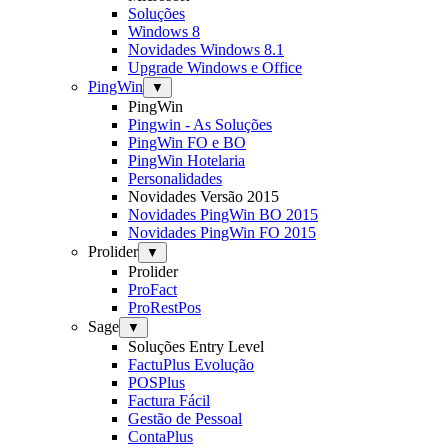
Soluções
Windows 8
Novidades Windows 8.1
Upgrade Windows e Office
PingWin
▼
PingWin
Pingwin - As Soluções
PingWin FO e BO
PingWin Hotelaria
Personalidades
Novidades Versão 2015
Novidades PingWin BO 2015
Novidades PingWin FO 2015
Prolider
▼
Prolider
ProFact
ProRestPos
Sage
▼
Soluções Entry Level
FactuPlus Evolução
POSPlus
Factura Fácil
Gestão de Pessoal
ContaPlus