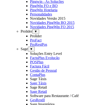
Pingwin - As Soluções
PingWin FO e BO
PingWin Hotelaria
Personalidades
Novidades Versão 2015
Novidades PingWin BO 2015
Novidades PingWin FO 2015
Prolider
▼
Prolider
ProFact
ProRestPos
Sage
▼
Soluções Entry Level
FactuPlus Evolução
POSPlus
Factura Fácil
Gestão de Pessoal
ContaPlus
Sage Táxis
Sage Táxis
Sage Retail
Sage Retail
Software para Restaurante / Café
GesRestII
Sage Inventários