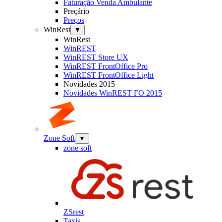
Faturação Venda Ambulante
Preçário
Preços
WinRest
▼
WinRest
WinREST
WinREST Store UX
WinREST FrontOffice Pro
WinREST FrontOffice Light
Novidades 2015
Novidades WinREST FO 2015
Zone Soft
▼
zone soft
ZSrest
Taxis