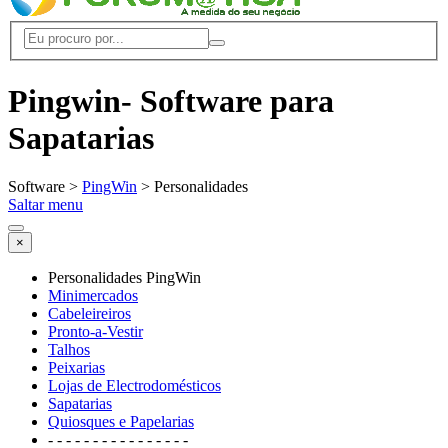
Pingwin- Software para
Sapatarias
Software >
PingWin
> Personalidades
Saltar menu
×
Personalidades PingWin
Minimercados
Cabeleireiros
Pronto-a-Vestir
Talhos
Peixarias
Lojas de Electrodomésticos
Sapatarias
Quiosques e Papelarias
- - - - - - - - - - - - - - - -