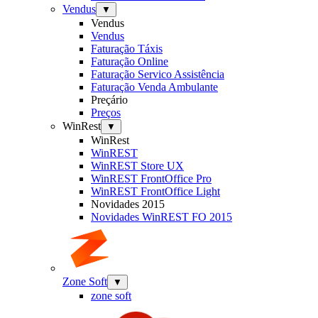
Vendus
▼
Vendus
Vendus
Faturação Táxis
Faturação Online
Faturação Servico Assistência
Faturação Venda Ambulante
Preçário
Preços
WinRest
▼
WinRest
WinREST
WinREST Store UX
WinREST FrontOffice Pro
WinREST FrontOffice Light
Novidades 2015
Novidades WinREST FO 2015
Zone Soft
▼
zone soft