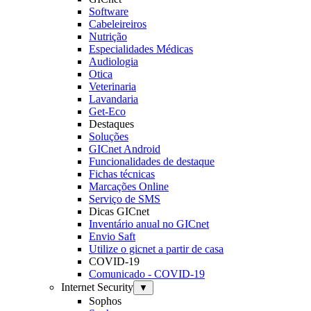
Software
Cabeleireiros
Nutrição
Especialidades Médicas
Audiologia
Otica
Veterinaria
Lavandaria
Get-Eco
Destaques
Soluções
GICnet Android
Funcionalidades de destaque
Fichas técnicas
Marcações Online
Serviço de SMS
Dicas GICnet
Inventário anual no GICnet
Envio Saft
Utilize o gicnet a partir de casa
COVID-19
Comunicado - COVID-19
Internet Security
▼
Sophos