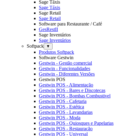
Sage Táxis
Sage Táxis
Sage Retail
Sage Retail
Software para Restaurante / Café
GesRestII
Sage Inventários
Sage Inventários
Softpack
▼
Produtos Softpack
Software Gestwin
Gestwin - Gestão comercial
Gestwin - Funcionalidades
Gestwin - Diferentes Versões
Gestwin POS
Gestwin POS - Alimentação
Gestwin POS - Bares e Discotecas
Gestwin POS - Bombas Combustivel
Gestwin POS - Cafetaria
Gestwin POS - Estética
Gestwin POS - Lavandarias
Gestwin POS - Moda
Gestwin POS - Quiosques e Papelarias
Gestwin POS - Restauração
Gestwin POS - Universal