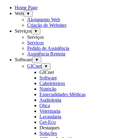
Home Page
Web
▼
Alojamento Web
Criação de Websites
Serviços
▼
Serviços
Serviços
Pedido de Assistência
Assistência Remota
Software
▼
GICnet
▼
GICnet
Software
Cabeleireiros
Nutrição
Especialidades Médicas
Audiologia
Otica
Veterinaria
Lavandaria
Get-Eco
Destaques
Soluções