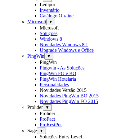
Ledipor
Inventário
Catálogo On-line
Microsoft
▼
Microsoft
Soluções
Windows 8
Novidades Windows 8.1
Upgrade Windows e Office
PingWin
▼
PingWin
Pingwin - As Soluções
PingWin FO e BO
PingWin Hotelaria
Personalidades
Novidades Versão 2015
Novidades PingWin BO 2015
Novidades PingWin FO 2015
Prolider
▼
Prolider
ProFact
ProRestPos
Sage
▼
Soluções Entry Level