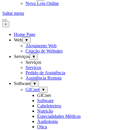
Nova Loja Online
Saltar menu
×
Home Page
Web
▼
Alojamento Web
Criação de Websites
Serviços
▼
Serviços
Serviços
Pedido de Assistência
Assistência Remota
Software
▼
GICnet
▼
GICnet
Software
Cabeleireiros
Nutrição
Especialidades Médicas
Audiologia
Otica