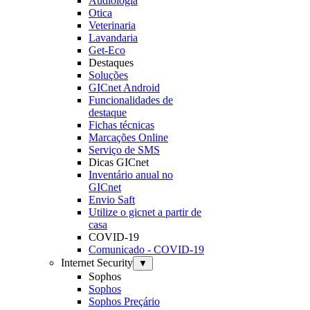
Audiologia
Otica
Veterinaria
Lavandaria
Get-Eco
Destaques
Soluções
GICnet Android
Funcionalidades de
destaque
Fichas técnicas
Marcações Online
Serviço de SMS
Dicas GICnet
Inventário anual no
GICnet
Envio Saft
Utilize o gicnet a partir de
casa
COVID-19
Comunicado - COVID-19
Internet Security
▼
Sophos
Sophos
Sophos Preçário