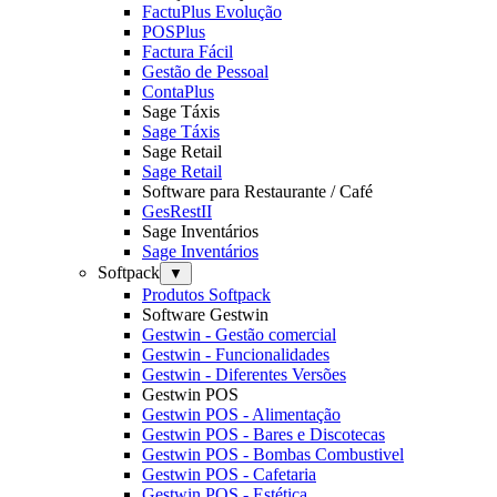
FactuPlus Evolução
POSPlus
Factura Fácil
Gestão de Pessoal
ContaPlus
Sage Táxis
Sage Táxis
Sage Retail
Sage Retail
Software para Restaurante / Café
GesRestII
Sage Inventários
Sage Inventários
Softpack
▼
Produtos Softpack
Software Gestwin
Gestwin - Gestão comercial
Gestwin - Funcionalidades
Gestwin - Diferentes Versões
Gestwin POS
Gestwin POS - Alimentação
Gestwin POS - Bares e Discotecas
Gestwin POS - Bombas Combustivel
Gestwin POS - Cafetaria
Gestwin POS - Estética