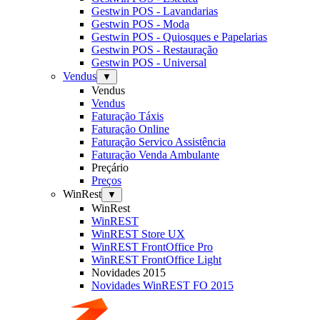
Gestwin POS - Lavandarias
Gestwin POS - Moda
Gestwin POS - Quiosques e Papelarias
Gestwin POS - Restauração
Gestwin POS - Universal
Vendus
▼
Vendus
Vendus
Faturação Táxis
Faturação Online
Faturação Servico Assistência
Faturação Venda Ambulante
Preçário
Preços
WinRest
▼
WinRest
WinREST
WinREST Store UX
WinREST FrontOffice Pro
WinREST FrontOffice Light
Novidades 2015
Novidades WinREST FO 2015