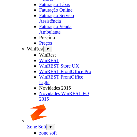
Faturação Táxis
Faturação Online
Faturação Servico
Assistência
Faturação Venda
Ambulante
Preçário
Preços
WinRest
▼
WinRest
WinREST
WinREST Store UX
WinREST FrontOffice Pro
WinREST FrontOffice
Light
Novidades 2015
Novidades WinREST FO
2015
Zone Soft
▼
zone soft