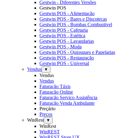
Gestwin - Diferentes Versões
Gestwin POS
Gestwin POS - Alimentação
Gestwin POS - Bares e Discotecas
Gestwin POS - Bombas Combustivel
Gestwin POS - Cafetaria
Gestwin POS - Estética
Gestwin POS - Lavandarias
Gestwin POS - Moda
Gestwin POS - Quiosques e Papelarias
Gestwin POS - Restauração
Gestwin POS - Universal
Vendus
▼
Vendus
Vendus
Faturação Táxis
Faturação Online
Faturação Servico Assistência
Faturação Venda Ambulante
Preçário
Preços
WinRest
▼
WinRest
WinREST
WinREST Store UX