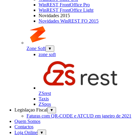
WinREST FrontOffice Pro
WinREST FrontOffice Light
Novidades 2015
Novidades WinREST FO 2015
Zone Soft
▼
zone soft
ZSrest
Taxis
ZSpos
Legislaçao Fiscal
▼
Faturas com QR-CODE e ATCUD em janeiro de 2021
Quem Somos
Contactos
Loja Online
▼