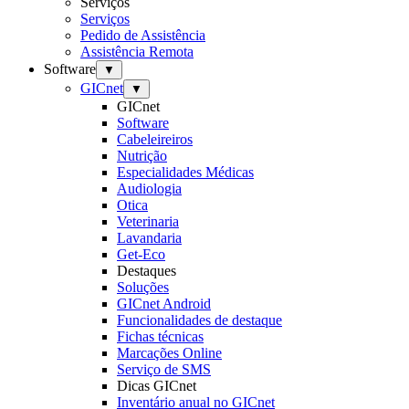
Serviços
Serviços
Pedido de Assistência
Assistência Remota
Software
▼
GICnet
▼
GICnet
Software
Cabeleireiros
Nutrição
Especialidades Médicas
Audiologia
Otica
Veterinaria
Lavandaria
Get-Eco
Destaques
Soluções
GICnet Android
Funcionalidades de destaque
Fichas técnicas
Marcações Online
Serviço de SMS
Dicas GICnet
Inventário anual no GICnet