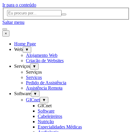
Ir para o conteúdo
Saltar menu
×
Home Page
Web
▼
Alojamento Web
Criação de Websites
Serviços
▼
Serviços
Serviços
Pedido de Assistência
Assistência Remota
Software
▼
GICnet
▼
GICnet
Software
Cabeleireiros
Nutrição
Especialidades Médicas