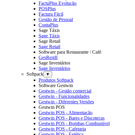
FactuPlus Evolução
POSPlus
Factura Fácil
Gestão de Pessoal
ContaPlus
Sage Táxis
Sage Táxis
Sage Retail
Sage Retail
Software para Restaurante / Café
GesRestII
Sage Inventários
Sage Inventários
Softpack
▼
Produtos Softpack
Software Gestwin
Gestwin - Gestão comercial
Gestwin - Funcionalidades
Gestwin - Diferentes Versões
Gestwin POS
Gestwin POS - Alimentação
Gestwin POS - Bares e Discotecas
Gestwin POS - Bombas Combustivel
Gestwin POS - Cafetaria
Gestwin POS - Estética