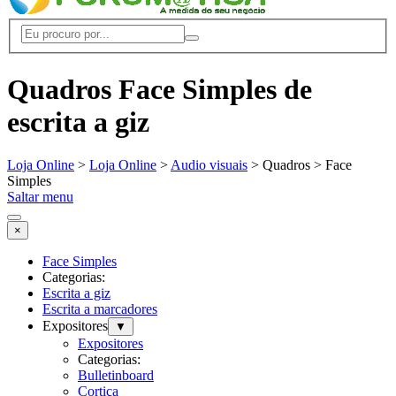
Quadros Face Simples de
escrita a giz
Loja Online
>
Loja Online
>
Audio visuais
> Quadros > Face
Simples
Saltar menu
×
Face Simples
Categorias:
Escrita a giz
Escrita a marcadores
Expositores
▼
Expositores
Categorias:
Bulletinboard
Cortiça