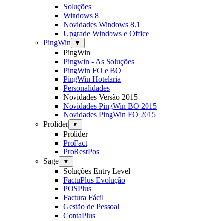
Soluções
Windows 8
Novidades Windows 8.1
Upgrade Windows e Office
PingWin
▼
PingWin
Pingwin - As Soluções
PingWin FO e BO
PingWin Hotelaria
Personalidades
Novidades Versão 2015
Novidades PingWin BO 2015
Novidades PingWin FO 2015
Prolider
▼
Prolider
ProFact
ProRestPos
Sage
▼
Soluções Entry Level
FactuPlus Evolução
POSPlus
Factura Fácil
Gestão de Pessoal
ContaPlus