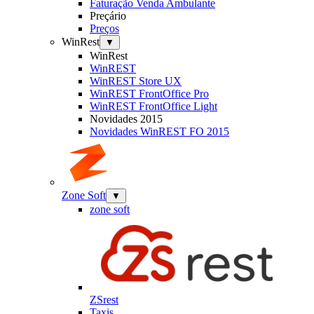
Faturação Venda Ambulante
Preçário
Preços
WinRest
▼
WinRest
WinREST
WinREST Store UX
WinREST FrontOffice Pro
WinREST FrontOffice Light
Novidades 2015
Novidades WinREST FO 2015
Zone Soft
▼
zone soft
ZSrest
Taxis