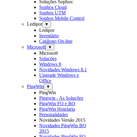
Soluções Sophos:
Sophos Cloud
Sophos UTM
Sophos Mobile Control
Ledipor
▼
Ledipor
Inventário
Catálogo On-line
Microsoft
▼
Microsoft
Soluções
Windows 8
Novidades Windows 8.1
Upgrade Windows e
Office
PingWin
▼
PingWin
Pingwin - As Soluções
PingWin FO e BO
PingWin Hotelaria
Personalidades
Novidades Versão 2015
Novidades PingWin BO
2015
Novidades PingWin FO