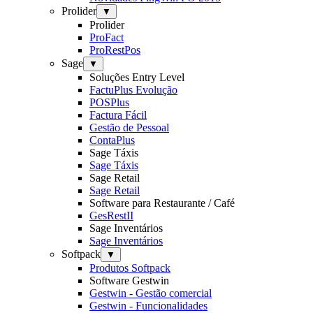
Prolider
▼
Prolider
ProFact
ProRestPos
Sage
▼
Soluções Entry Level
FactuPlus Evolução
POSPlus
Factura Fácil
Gestão de Pessoal
ContaPlus
Sage Táxis
Sage Táxis
Sage Retail
Sage Retail
Software para Restaurante / Café
GesRestII
Sage Inventários
Sage Inventários
Softpack
▼
Produtos Softpack
Software Gestwin
Gestwin - Gestão comercial
Gestwin - Funcionalidades