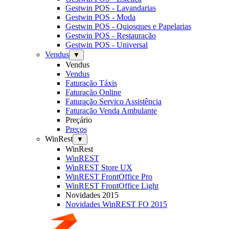
Gestwin POS - Lavandarias
Gestwin POS - Moda
Gestwin POS - Quiosques e Papelarias
Gestwin POS - Restauração
Gestwin POS - Universal
Vendus
▼
Vendus
Vendus
Faturação Táxis
Faturação Online
Faturação Servico Assistência
Faturação Venda Ambulante
Preçário
Preços
WinRest
▼
WinRest
WinREST
WinREST Store UX
WinREST FrontOffice Pro
WinREST FrontOffice Light
Novidades 2015
Novidades WinREST FO 2015