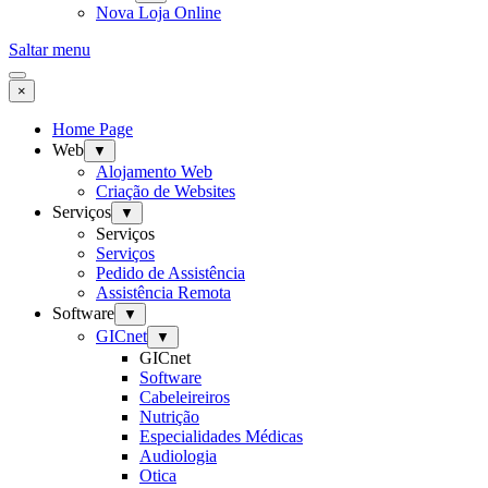
Nova Loja Online
Saltar menu
×
Home Page
Web
▼
Alojamento Web
Criação de Websites
Serviços
▼
Serviços
Serviços
Pedido de Assistência
Assistência Remota
Software
▼
GICnet
▼
GICnet
Software
Cabeleireiros
Nutrição
Especialidades Médicas
Audiologia
Otica