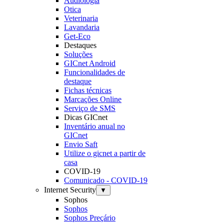
Audiologia
Otica
Veterinaria
Lavandaria
Get-Eco
Destaques
Soluções
GICnet Android
Funcionalidades de
destaque
Fichas técnicas
Marcações Online
Serviço de SMS
Dicas GICnet
Inventário anual no
GICnet
Envio Saft
Utilize o gicnet a partir de
casa
COVID-19
Comunicado - COVID-19
Internet Security
▼
Sophos
Sophos
Sophos Preçário