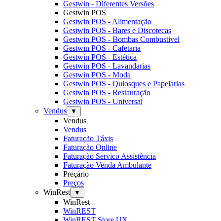
Gestwin - Diferentes Versões
Gestwin POS
Gestwin POS - Alimentação
Gestwin POS - Bares e Discotecas
Gestwin POS - Bombas Combustivel
Gestwin POS - Cafetaria
Gestwin POS - Estética
Gestwin POS - Lavandarias
Gestwin POS - Moda
Gestwin POS - Quiosques e Papelarias
Gestwin POS - Restauração
Gestwin POS - Universal
Vendus
▼
Vendus
Vendus
Faturação Táxis
Faturação Online
Faturação Servico Assistência
Faturação Venda Ambulante
Preçário
Preços
WinRest
▼
WinRest
WinREST
WinREST Store UX