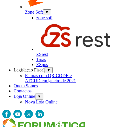
Zone Soft
▼
zone soft
ZSrest
Taxis
ZSpos
Legislaçao Fiscal
▼
Faturas com QR-CODE e
ATCUD em janeiro de 2021
Quem Somos
Contactos
Loja Online
▼
Nova Loja Online