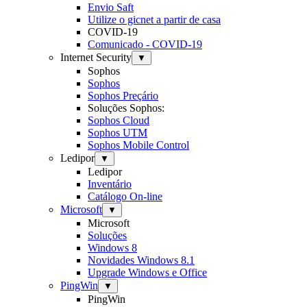
Envio Saft
Utilize o gicnet a partir de casa
COVID-19
Comunicado - COVID-19
Internet Security
▼
Sophos
Sophos
Sophos Preçário
Soluções Sophos:
Sophos Cloud
Sophos UTM
Sophos Mobile Control
Ledipor
▼
Ledipor
Inventário
Catálogo On-line
Microsoft
▼
Microsoft
Soluções
Windows 8
Novidades Windows 8.1
Upgrade Windows e Office
PingWin
▼
PingWin