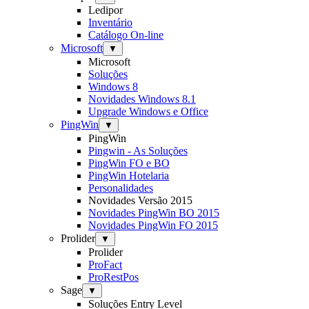
Ledipor
Inventário
Catálogo On-line
Microsoft
▼
Microsoft
Soluções
Windows 8
Novidades Windows 8.1
Upgrade Windows e Office
PingWin
▼
PingWin
Pingwin - As Soluções
PingWin FO e BO
PingWin Hotelaria
Personalidades
Novidades Versão 2015
Novidades PingWin BO 2015
Novidades PingWin FO 2015
Prolider
▼
Prolider
ProFact
ProRestPos
Sage
▼
Soluções Entry Level