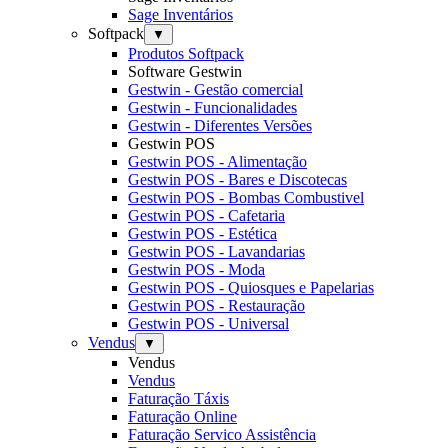
Sage Inventários
Softpack
▼
Produtos Softpack
Software Gestwin
Gestwin - Gestão comercial
Gestwin - Funcionalidades
Gestwin - Diferentes Versões
Gestwin POS
Gestwin POS - Alimentação
Gestwin POS - Bares e Discotecas
Gestwin POS - Bombas Combustivel
Gestwin POS - Cafetaria
Gestwin POS - Estética
Gestwin POS - Lavandarias
Gestwin POS - Moda
Gestwin POS - Quiosques e Papelarias
Gestwin POS - Restauração
Gestwin POS - Universal
Vendus
▼
Vendus
Vendus
Faturação Táxis
Faturação Online
Faturação Servico Assistência