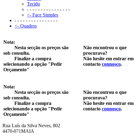
Tecido
- - - - - - - - - - - - - - - -
<- Face Simples
- - - - - - - - - - - - - - - -
<- Quadros
Nota:
Nesta secção os preços são
Não encontrou o que
sob consulta.
procurava?
Finalize a compra
Não hesite em entrar em
selecionando a opção "Pedir
contacto
connosco
.
Orçamento"
Nota:
Nesta secção os preços são
Não encontrou o que
sob consulta.
procurava?
Finalize a compra
Não hesite em entrar em
selecionando a opção "Pedir
contacto
connosco
.
Orçamento"
Rua Luís da Silva Neves, 802
4470-071MAIA