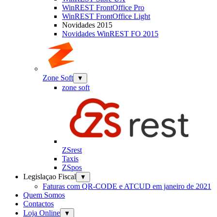
WinREST FrontOffice Pro
WinREST FrontOffice Light
Novidades 2015
Novidades WinREST FO 2015
Zone Soft
▼
zone soft
ZSrest
Taxis
ZSpos
Legislaçao Fiscal
▼
Faturas com QR-CODE e ATCUD em janeiro de 2021
Quem Somos
Contactos
Loja Online
▼