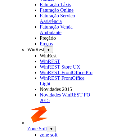
Faturação Táxis
Faturação Online
Faturação Servico
Assistência
Faturação Venda
Ambulante
Preçário
Preços
WinRest
▼
WinRest
WinREST
WinREST Store UX
WinREST FrontOffice Pro
WinREST FrontOffice
Light
Novidades 2015
Novidades WinREST FO
2015
Zone Soft
▼
zone soft