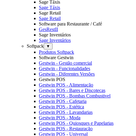
Sage Táxis
Sage Táxis
Sage Retail
Sage Retail
Software para Restaurante / Café
GesRestII
Sage Inventários
Sage Inventários
Softpack
▼
Produtos Softpack
Software Gestwin
Gestwin - Gestão comercial
Gestwin - Funcionalidades
Gestwin - Diferentes Versões
Gestwin POS
Gestwin POS - Alimentação
Gestwin POS - Bares e Discotecas
Gestwin POS - Bombas Combustivel
Gestwin POS - Cafetaria
Gestwin POS - Estética
Gestwin POS - Lavandarias
Gestwin POS - Moda
Gestwin POS - Quiosques e Papelarias
Gestwin POS - Restauração
Gestwin POS - Universal