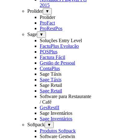
2015
Prolider
▼
Prolider
ProFact
ProRestPos
Sage
▼
Soluções Entry Level
FactuPlus Evolução
POSPlus
Factura Fácil
Gestão de Pessoal
ContaPlus
Sage Táxis
Sage Táxis
Sage Retail
Sage Retail
Software para Restaurante
/ Café
GesRestII
Sage Inventários
Sage Inventários
Softpack
▼
Produtos Softpack
Software Gestwin