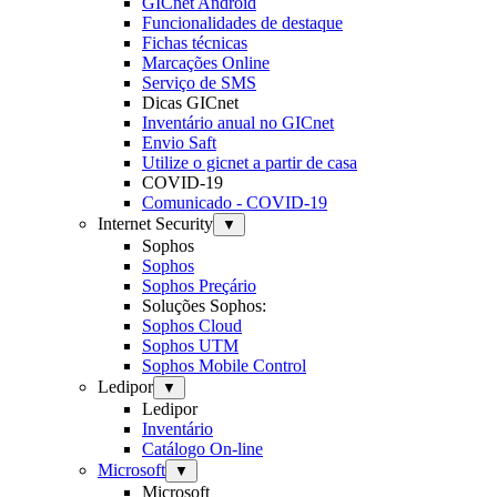
GICnet Android
Funcionalidades de destaque
Fichas técnicas
Marcações Online
Serviço de SMS
Dicas GICnet
Inventário anual no GICnet
Envio Saft
Utilize o gicnet a partir de casa
COVID-19
Comunicado - COVID-19
Internet Security
▼
Sophos
Sophos
Sophos Preçário
Soluções Sophos:
Sophos Cloud
Sophos UTM
Sophos Mobile Control
Ledipor
▼
Ledipor
Inventário
Catálogo On-line
Microsoft
▼
Microsoft