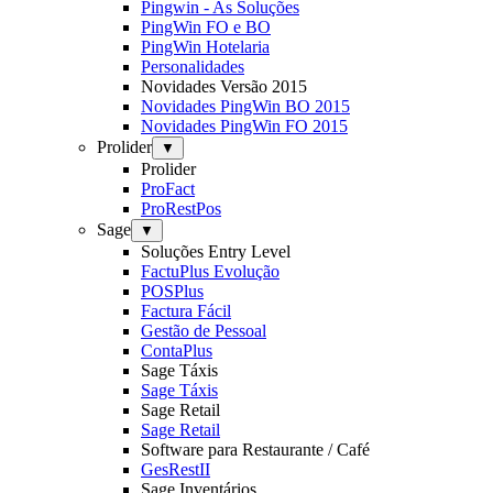
Pingwin - As Soluções
PingWin FO e BO
PingWin Hotelaria
Personalidades
Novidades Versão 2015
Novidades PingWin BO 2015
Novidades PingWin FO 2015
Prolider
▼
Prolider
ProFact
ProRestPos
Sage
▼
Soluções Entry Level
FactuPlus Evolução
POSPlus
Factura Fácil
Gestão de Pessoal
ContaPlus
Sage Táxis
Sage Táxis
Sage Retail
Sage Retail
Software para Restaurante / Café
GesRestII
Sage Inventários