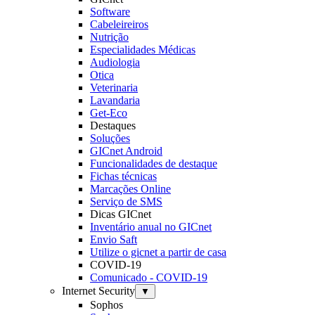
Software
Cabeleireiros
Nutrição
Especialidades Médicas
Audiologia
Otica
Veterinaria
Lavandaria
Get-Eco
Destaques
Soluções
GICnet Android
Funcionalidades de destaque
Fichas técnicas
Marcações Online
Serviço de SMS
Dicas GICnet
Inventário anual no GICnet
Envio Saft
Utilize o gicnet a partir de casa
COVID-19
Comunicado - COVID-19
Internet Security
▼
Sophos