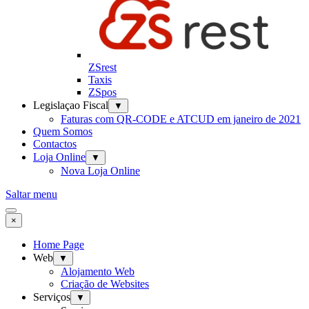
ZSrest
Taxis
ZSpos
Legislaçao Fiscal
▼
Faturas com QR-CODE e ATCUD em janeiro de 2021
Quem Somos
Contactos
Loja Online
▼
Nova Loja Online
Saltar menu
×
Home Page
Web
▼
Alojamento Web
Criação de Websites
Serviços
▼