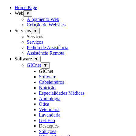
Home Page
Web
▼
Alojamento Web
Criação de Websites
Serviços
▼
Serviços
Serviços
Pedido de Assistência
Assistência Remota
Software
▼
GICnet
▼
GICnet
Software
Cabeleireiros
Nutrição
Especialidades Médicas
Audiologia
Otica
Veterinaria
Lavandaria
Get-Eco
Destaques
Soluções