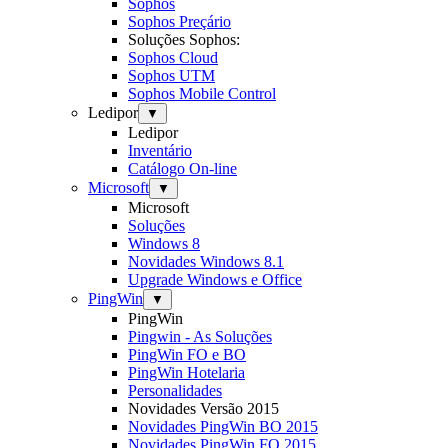
Sophos
Sophos Preçário
Soluções Sophos:
Sophos Cloud
Sophos UTM
Sophos Mobile Control
Ledipor
▼
Ledipor
Inventário
Catálogo On-line
Microsoft
▼
Microsoft
Soluções
Windows 8
Novidades Windows 8.1
Upgrade Windows e Office
PingWin
▼
PingWin
Pingwin - As Soluções
PingWin FO e BO
PingWin Hotelaria
Personalidades
Novidades Versão 2015
Novidades PingWin BO 2015
Novidades PingWin FO 2015