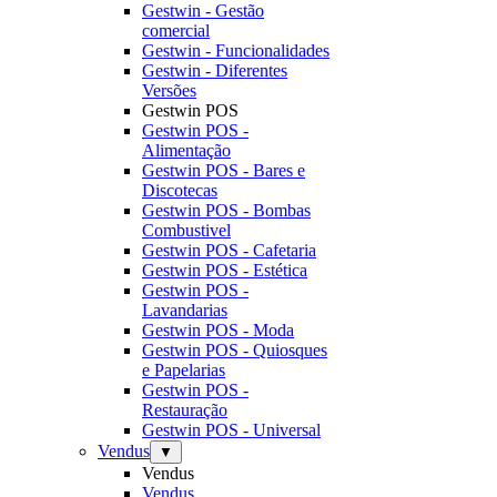
Gestwin - Gestão
comercial
Gestwin - Funcionalidades
Gestwin - Diferentes
Versões
Gestwin POS
Gestwin POS -
Alimentação
Gestwin POS - Bares e
Discotecas
Gestwin POS - Bombas
Combustivel
Gestwin POS - Cafetaria
Gestwin POS - Estética
Gestwin POS -
Lavandarias
Gestwin POS - Moda
Gestwin POS - Quiosques
e Papelarias
Gestwin POS -
Restauração
Gestwin POS - Universal
Vendus
▼
Vendus
Vendus