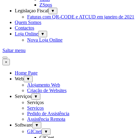
ZSpos
Legislaçao Fiscal
▼
Faturas com QR-CODE e ATCUD em janeiro de 2021
Quem Somos
Contactos
Loja Online
▼
Nova Loja Online
Saltar menu
×
Home Page
Web
▼
Alojamento Web
Criação de Websites
Serviços
▼
Serviços
Serviços
Pedido de Assistência
Assistência Remota
Software
▼
GICnet
▼
GICnet