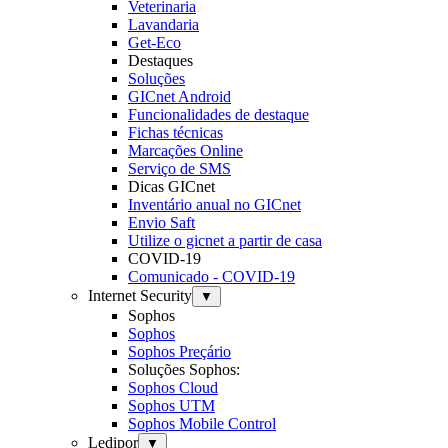
Veterinaria
Lavandaria
Get-Eco
Destaques
Soluções
GICnet Android
Funcionalidades de destaque
Fichas técnicas
Marcações Online
Serviço de SMS
Dicas GICnet
Inventário anual no GICnet
Envio Saft
Utilize o gicnet a partir de casa
COVID-19
Comunicado - COVID-19
Internet Security
▼
Sophos
Sophos
Sophos Preçário
Soluções Sophos:
Sophos Cloud
Sophos UTM
Sophos Mobile Control
Ledipor
▼