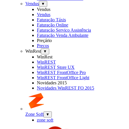
Vendus
▼
Vendus
Vendus
Faturação Táxis
Faturação Online
Faturação Servico Assistência
Faturação Venda Ambulante
Preçário
Preços
WinRest
▼
WinRest
WinREST
WinREST Store UX
WinREST FrontOffice Pro
WinREST FrontOffice Light
Novidades 2015
Novidades WinREST FO 2015
Zone Soft
▼
zone soft